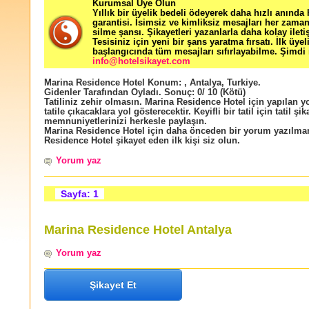
Kurumsal Üye Olun
Yıllık bir üyelik bedeli ödeyerek daha hızlı anında
garantisi. İsimsiz ve kimliksiz mesajları her zama
silme şansı. Şikayetleri yazanlarla daha kolay ileti
Tesisiniz için yeni bir şans yaratma fırsatı. İlk üyel
başlangıcında tüm mesajları sıfırlayabilme. Şimdi 
info@hotelsikayet.com
Marina Residence Hotel
Konum:
,
Antalya
,
Turkiye
.
Gidenler Tarafından Oyladı
. Sonuç:
0
/
10
(Kötü)
Tatiliniz zehir olmasın. Marina Residence Hotel için yapılan 
tatile çıkacaklara yol gösterecektir. Keyifli bir tatil için tatil şik
memnuniyetlerinizi herkesle paylaşın.
Marina Residence Hotel için daha önceden bir yorum yazılma
Residence Hotel şikayet eden ilk kişi siz olun.
Yorum yaz
Sayfa: 1
Marina Residence Hotel Antalya
Yorum yaz
Şikayet Et