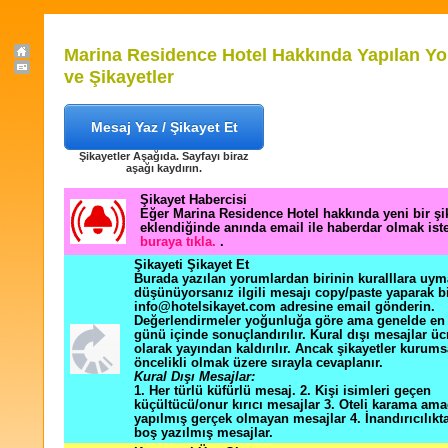
Marina Residence Hotel Hakkında Yapılan Y
ve Şikayetler
Mesaj Yaz / Şikayet Et
Şikayetler Aşağıda. Sayfayı biraz
aşağı kaydırın.
Şikayet Habercisi
Eğer Marina Residence Hotel hakkında yeni bir ş
eklendiğinde anında email ile haberdar olmak ist
buraya tıkla.
.
Şikayeti Şikayet Et
Burada yazılan yorumlardan birinin kuralllara uym
düşünüyorsanız ilgili mesajı copy/paste yaparak b
info@hotelsikayet.com adresine email gönderin.
Değerlendirmeler yoğunluğa göre ama genelde en f
günü içinde sonuçlandırılır. Kural dışı mesajlar üc
olarak yayından kaldırılır. Ancak şikayetler kurums
öncelikli olmak üzere sırayla cevaplanır.
Kural Dışı Mesajlar:
1. Her türlü küfürlü mesaj. 2. Kişi isimleri geçen
küçültücü/onur kırıcı mesajlar 3. Oteli karama ama
yapılmış gerçek olmayan mesajlar 4. İnandırıcılık
boş yazılmış mesajlar.