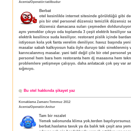
Acenta/Operatör:tatilbudur
Berbat
otel kesinlikle internet sitesinde görüldüğü gibi d
pis bir otel personel düzensiz temizlik düzensiz s
düzensiz damacana suları çeşmeden dolduruluyo
aynı yemekler çıkıyo oda toplamda 3 çeşit elektrik kesiliyor sa
elektrik kesilince suda kesiliyor. restorant pislik içinde barda
istiyosun kola yok fanta verelim deniliyor. havuz başında yeni
masalar sabah kalkıyosun hala öyle duruyo tabi sineklenmiş 
karıncalanmış masalar. yani tatil değil çile bir otel personel ye
personel hem bara hem restoranta hem dj masasına hem tekn
problemlere yetişmeye çalışıyo. daha anlatacak çok şey var 
sığmıyo.
Bu otel hakkında şikayet yaz
Konaklama Zamanı:Temmuz 2012
Acenta/Operatör:Anitur
Tam bir rezalet
Yemek salonunda klima yok.terden bayılıyorsunuz
berbat.haslama tavuk ya da balık tek çeşit ana ye