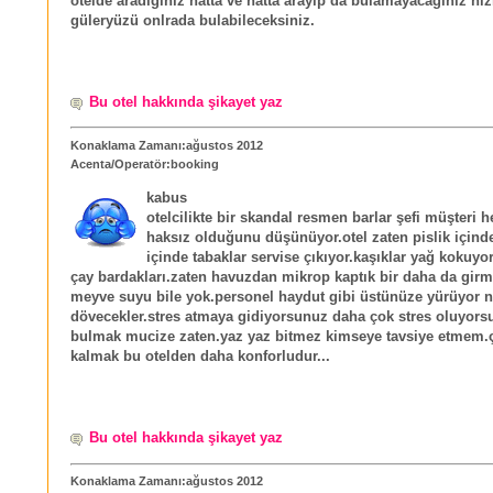
otelde aradığınız hatta ve hatta arayıp da bulamayacağınız hi
güleryüzü onlrada bulabileceksiniz.
Bu otel hakkında şikayet yaz
Konaklama Zamanı:ağustos 2012
Acenta/Operatör:booking
kabus
otelcilikte bir skandal resmen barlar şefi müşteri 
haksız olduğunu düşünüyor.otel zaten pislik içind
içinde tabaklar servise çıkıyor.kaşıklar yağ kokuy
çay bardakları.zaten havuzdan mikrop kaptık bir daha da girm
meyve suyu bile yok.personel haydut gibi üstünüze yürüyor 
dövecekler.stres atmaya gidiyorsunuz daha çok stres oluyor
bulmak mucize zaten.yaz yaz bitmez kimseye tavsiye etmem.
kalmak bu otelden daha konforludur...
Bu otel hakkında şikayet yaz
Konaklama Zamanı:ağustos 2012