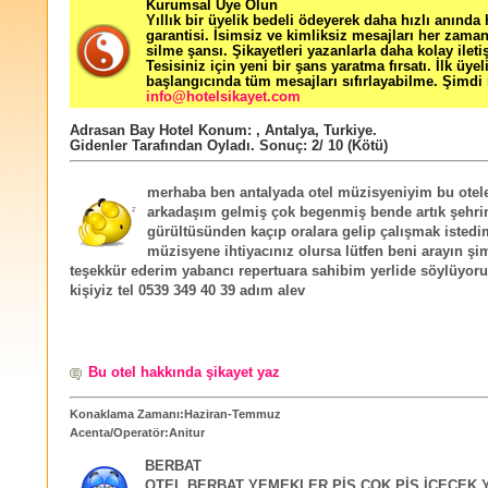
Kurumsal Üye Olun
Yıllık bir üyelik bedeli ödeyerek daha hızlı anında
garantisi. İsimsiz ve kimliksiz mesajları her zama
silme şansı. Şikayetleri yazanlarla daha kolay ileti
Tesisiniz için yeni bir şans yaratma fırsatı. İlk üyel
başlangıcında tüm mesajları sıfırlayabilme. Şimdi 
info@hotelsikayet.com
Adrasan Bay Hotel
Konum:
,
Antalya
,
Turkiye
.
Gidenler Tarafından Oyladı
. Sonuç:
2
/
10
(Kötü)
merhaba ben antalyada otel müzisyeniyim bu otele
arkadaşım gelmiş çok begenmiş bende artık şehri
gürültüsünden kaçıp oralara gelip çalışmak isted
müzisyene ihtiyacınız olursa lütfen beni arayın ş
teşekkür ederim yabancı repertuara sahibim yerlide söylüyor
kişiyiz tel 0539 349 40 39 adım alev
Bu otel hakkında şikayet yaz
Konaklama Zamanı:Haziran-Temmuz
Acenta/Operatör:Anitur
BERBAT
OTEL BERBAT YEMEKLER PİS ÇOK PİS İÇECEK