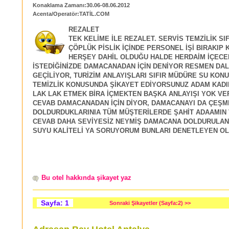
Konaklama Zamanı:30.06-08.06.2012
Acenta/Operatör:TATİL.COM
REZALET
TEK KELİME İLE REZALET. SERVİS TEMZİLİK SI
ÇÖPLÜK PİSLİK İÇİNDE PERSONEL İŞİ BIRAKIP 
HERŞEY DAHİL OLDUĞU HALDE HERDAİM İÇECE
İSTEDİĞİNİZDE DAMACANADAN İÇİN DENİYOR RESMEN DA
GEÇİLİYOR, TURİZİM ANLAYIŞLARI SIFIR MÜDÜRE SU KON
TEMİZLİK KONUSUNDA ŞİKAYET EDİYORSUNUZ ADAM KAD
LAK LAK ETMEK BİRA İÇMEKTEN BAŞKA ANLAYIŞI YOK VE
CEVAB DAMACANADAN İÇİN DİYOR, DAMACANAYI DA ÇEŞ
DOLDURDUKLARINIA TÜM MÜŞTERİLERDE ŞAHİT ADAAMIN 
CEVAB DAHA SEVİYESİZ NEYMİŞ DAMACANA DOLDURULA
SUYU KALİTELİ YA SORUYORUM BUNLARI DENETLEYEN 
Bu otel hakkında şikayet yaz
Sayfa: 1
Sonraki Şikayetler (Sayfa:2) >>