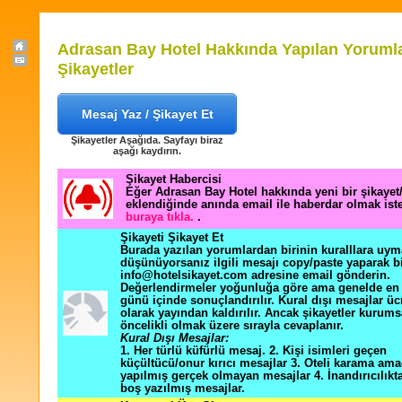
Adrasan Bay Hotel Hakkında Yapılan Yoruml
Şikayetler
Mesaj Yaz / Şikayet Et
Şikayetler Aşağıda. Sayfayı biraz
aşağı kaydırın.
Şikayet Habercisi
Eğer Adrasan Bay Hotel hakkında yeni bir şikaye
eklendiğinde anında email ile haberdar olmak ist
buraya tıkla.
.
Şikayeti Şikayet Et
Burada yazılan yorumlardan birinin kuralllara uym
düşünüyorsanız ilgili mesajı copy/paste yaparak b
info@hotelsikayet.com adresine email gönderin.
Değerlendirmeler yoğunluğa göre ama genelde en f
günü içinde sonuçlandırılır. Kural dışı mesajlar üc
olarak yayından kaldırılır. Ancak şikayetler kurums
öncelikli olmak üzere sırayla cevaplanır.
Kural Dışı Mesajlar:
1. Her türlü küfürlü mesaj. 2. Kişi isimleri geçen
küçültücü/onur kırıcı mesajlar 3. Oteli karama ama
yapılmış gerçek olmayan mesajlar 4. İnandırıcılık
boş yazılmış mesajlar.