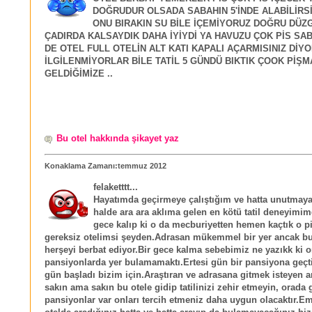
DOĞRUDUR OLSADA SABAHIN 5'İNDE ALABİLİRSİ
ONU BIRAKIN SU BİLE İÇEMİYORUZ DOĞRU DÜZGÜN 
ÇADIRDA KALSAYDIK DAHA İYİYDİ YA HAVUZU ÇOK PİS SAB
DE OTEL FULL OTELİN ALT KATI KAPALI AÇARMISINIZ DİY
İLGİLENMİYORLAR BİLE TATİL 5 GÜNDÜ BIKTIK ÇOOK PİŞ
GELDİĞİMİZE ..
Bu otel hakkında şikayet yaz
Konaklama Zamanı:temmuz 2012
felaketttt...
Hayatımda geçirmeye çalıştığım ve hatta unutmaya
halde ara ara aklıma gelen en kötü tatil deneyimim
gece kalıp ki o da mecburiyetten hemen kaçtık o p
gereksiz otelimsi şeyden.Adrasan mükemmel bir yer ancak bu
herşeyi berbat ediyor.Bir gece kalma sebebimiz ne yazıkk ki o
pansiyonlarda yer bulamamaktı.Ertesi gün bir pansiyona geçtik
gün başladı bizim için.Araştıran ve adrasana gitmek isteyen a
sakın ama sakın bu otele gidip tatilinizi zehir etmeyin, orada
pansiyonlar var onları tercih etmeniz daha uygun olacaktır.Em