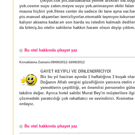
çıkıyor.cok pis.bardaklarda yemek artıkları var.sog
yok.cesme suyu zaten.meyve suyu yok.animasyon ekibi falan
mauna hiçbiri yok.fitnes center da sadece iki tane ayna var.ha
pis.manuel akşamları temizliyorlar.otomatik taşmıyor.tukurse
kalıyor aksama kadar.en son barda su istedim kalmadı dediler.
da bitmiş.bu otelin sahibine hakkın haram olsun deyip çıktım
Bu otel hakkında şikayet yaz
Konaklama Zamanı:09/06/2012-16/06/2012
GAYET KEYİFLİ VE DİNLENDİRİCİYDİ
Biz bu yıl haziran ayında 1 haftalığına 3 kuşak olara
Doğanın Allah vergisi güzelliğinin yanısıra otelin r
yemeklerin çeşitliliği, en önemlisi personelin gül
takdire değer. Ayrıca hotel sahibi Murat Bey'in müşterilere ilg
çözmedeki yaratıcılığı çok rahatlatıcı ve sevindirici. Kısmets
ordayız.
Bu otel hakkında şikayet yaz