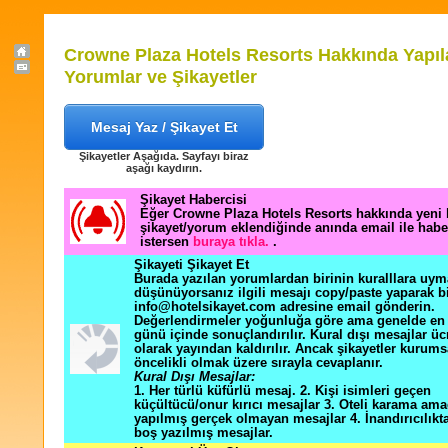
Crowne Plaza Hotels Resorts Hakkında Yapıl
Yorumlar ve Şikayetler
Mesaj Yaz / Şikayet Et
Şikayetler Aşağıda. Sayfayı biraz
aşağı kaydırın.
Şikayet Habercisi
Eğer Crowne Plaza Hotels Resorts hakkında yeni 
şikayet/yorum eklendiğinde anında email ile hab
istersen
buraya tıkla.
.
Şikayeti Şikayet Et
Burada yazılan yorumlardan birinin kuralllara uym
düşünüyorsanız ilgili mesajı copy/paste yaparak b
info@hotelsikayet.com adresine email gönderin.
Değerlendirmeler yoğunluğa göre ama genelde en f
günü içinde sonuçlandırılır. Kural dışı mesajlar üc
olarak yayından kaldırılır. Ancak şikayetler kurums
öncelikli olmak üzere sırayla cevaplanır.
Kural Dışı Mesajlar:
1. Her türlü küfürlü mesaj. 2. Kişi isimleri geçen
küçültücü/onur kırıcı mesajlar 3. Oteli karama ama
yapılmış gerçek olmayan mesajlar 4. İnandırıcılık
boş yazılmış mesajlar.