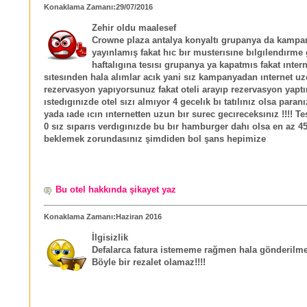
Konaklama Zamanı:29/07/2016
Zehir oldu maalesef
Crowne plaza antalya konyaltı grupanya da kampa
yayınlamış fakat hıc bır musterısıne bılgılendırm
haftalıgına tesısı grupanya ya kapatmıs fakat ıntern
sıtesınden hala alımlar acık yani sız kampanyadan ınternet u
rezervasyon yapıyorsunuz fakat oteli arayıp rezervasyon yapt
ıstedıgınızde otel sızı almıyor 4 gecelık bı tatılınız olsa paran
yada ıade ıcın ınternetten uzun bır surec gecıreceksınız !!!! Te
0 sız sıparıs verdıgınızde bu bır hamburger dahı olsa en az 4
beklemek zorundasınız şimdiden bol şans hepimize
Bu otel hakkında şikayet yaz
Konaklama Zamanı:Haziran 2016
İlgisizlik
Defalarca fatura istememe rağmen hala gönderilme
Böyle bir rezalet olamaz!!!!