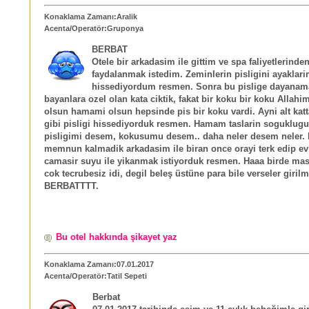
Konaklama Zamanı:Aralik
Acenta/Operatör:Gruponya
BERBAT
Otele bir arkadasim ile gittim ve spa faliyetlerinde
faydalanmak istedim. Zeminlerin pisligini ayaklari
hissediyordum resmen. Sonra bu pislige dayanam
bayanlara ozel olan kata ciktik, fakat bir koku bir koku Allahi
olsun hamami olsun hepsinde pis bir koku vardi. Ayni alt kat
gibi pisligi hissediyorduk resmen. Hamam taslarin soguklu
pisligimi desem, kokusumu desem.. daha neler desem neler. 
memnun kalmadik arkadasim ile biran once orayi terk edip e
camasir suyu ile yikanmak istiyorduk resmen. Haaa birde mas
cok tecrubesiz idi, degil beleş üstüne para bile verseler giril
BERBATTTT.
Bu otel hakkında şikayet yaz
Konaklama Zamanı:07.01.2017
Acenta/Operatör:Tatil Sepeti
Berbat