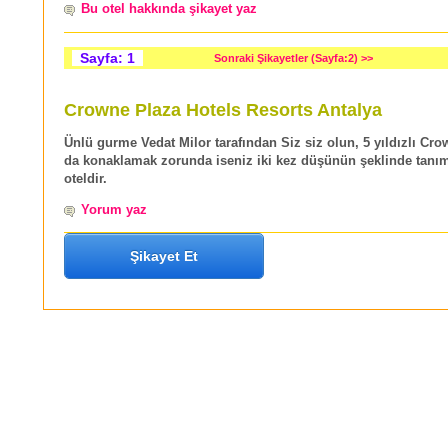
Bu otel hakkında şikayet yaz
Sayfa: 1
Sonraki Şikayetler (Sayfa:2) >>
Crowne Plaza Hotels Resorts Antalya
Ünlü gurme Vedat Milor tarafından
Siz siz olun, 5 yıldızlı Cr
da konaklamak zorunda iseniz iki kez düşünün
şeklinde tanı
oteldir.
Yorum yaz
Şikayet Et