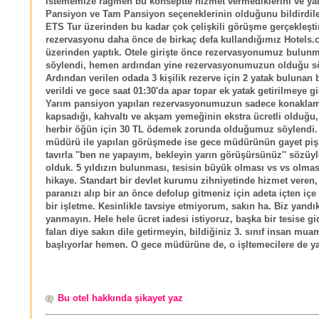
istememize rağmen bu konseptte hizmet vermediklerini ve ya
Pansiyon ve Tam Pansiyon seçeneklerinin olduğunu bildirdile
ETS Tur üzerinden bu kadar çok çelişkili görüşme gerçekleşti
rezervasyonu daha önce de birkaç defa kullandığımız Hotels
üzerinden yaptık. Otele girişte önce rezervasyonumuz bulun
söylendi, hemen ardından yine rezervasyonumuzun olduğu sö
Ardından verilen odada 3 kişilik rezerve için 2 yatak bulunan 
verildi ve gece saat 01:30'da apar topar ek yatak getirilmeye gi
Yarım pansiyon yapılan rezervasyonumuzun sadece konakla
kapsadığı, kahvaltı ve akşam yemeğinin ekstra ücretli olduğu,
herbir öğün için 30 TL ödemek zorunda olduğumuz söylendi.
müdürü ile yapılan görüşmede ise gece müdürünün gayet pişk
tavırla ''ben ne yapayım, bekleyin yarın görüşürsünüz'' sözü
olduk. 5 yıldızın bulunması, tesisin büyük olması vs vs olm
hikaye. Standart bir devlet kurumu zihniyetinde hizmet veren,
paranızı alıp bir an önce defolup gitmeniz için adeta içten iç
bir işletme. Kesinlikle tavsiye etmiyorum, sakın ha. Biz yandık
yanmayın. Hele hele ücret iadesi istiyoruz, başka bir tesise g
falan diye sakın dile getirmeyin, bildiğiniz 3. sınıf insan mua
başlıyorlar hemen. O gece müdürüne de, o işltemecilere de ya
Bu otel hakkında şikayet yaz