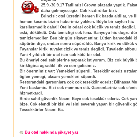
25.9.-30.9.17 Tatilimizi Crown plazada yaptik. Fakat
daha gelmeyecegiz. Cok kizdirdilar bizi.
Brincisi: otel ücretini hemen ilk basda aldilar, ve i
hemen kesmis bizim haberimiz yokken. Böyle bir seylen hic
karsilasmadik daha!! Otelin odasi cok kücük ve temiz degildi.
eski, dökükdü. Oda temizligi cok fena. Banyoyu hic dogru dü
temizlemediler. Ben bir gün sikayet ettim: Lütfen banyodaki kil
süpürün diye, ondan sonra süpürüldü. Banyo kirik ve dökük v
Fayanslar kirik, tuvalet cizik ve temiz degildi. Tuvaletin sifon
Yani 4 yildizli bir otel icin cok kötü bir otel.
Bu öneriyi otel sahiplerine yapmak istiyorum. Biz cok büyük b
kirikligina ugradik!! ilk ve son gelisimiz.
Bir önermimiz var: Yemekleri süperdi. Tesekkür ederiz ustalar.
öglen yemegi, aksam yemekleri süperdi.
Restorandaki garsonlara cok cok tesekkür ederiz: Bilhassa Mu
Yeni baslamis. Bizi cok memnun etti. Garsonlariniz cok efeni
hizmetkardi.
Birde sahil güvenlik Necmi Beye cok tesekkür ederiz. Cok yar
bize. Cok efendi bir kisi ve isini severek yapan bir güvenlik gö
Tessekkürler Necmi Ba.
Bu otel hakkında şikayet yaz