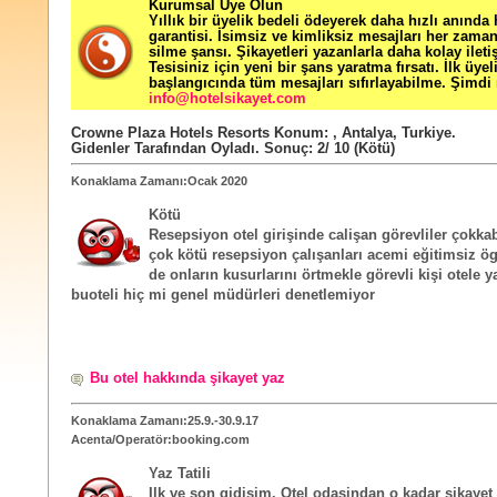
Kurumsal Üye Olun
Yıllık bir üyelik bedeli ödeyerek daha hızlı anında
garantisi. İsimsiz ve kimliksiz mesajları her zama
silme şansı. Şikayetleri yazanlarla daha kolay ileti
Tesisiniz için yeni bir şans yaratma fırsatı. İlk üyel
başlangıcında tüm mesajları sıfırlayabilme. Şimdi 
info@hotelsikayet.com
Crowne Plaza Hotels Resorts
Konum:
,
Antalya
,
Turkiye
.
Gidenler Tarafından Oyladı
. Sonuç:
2
/
10
(Kötü)
Konaklama Zamanı:Ocak 2020
Kötü
Resepsiyon otel girişinde calişan görevliler çokk
çok kötü resepsiyon çalışanları acemi eğitimsiz 
de onların kusurlarını örtmekle görevli kişi otele y
buoteli hiç mi genel müdürleri denetlemiyor
Bu otel hakkında şikayet yaz
Konaklama Zamanı:25.9.-30.9.17
Acenta/Operatör:booking.com
Yaz Tatili
Ilk ve son gidisim. Otel odasindan o kadar sikayet