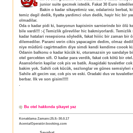
junior suite gecmek istedik. Fakat 30 Euro istedile
Bakin o kadar sikayetimiz var, odalariniz berbat, ki
temiz degil dedik, fiyatta yardimci olun dedik, hayir hic bir y
olmadilar.
Oda o kadar pidi ki, banyonun kapisinin sarnierinde bir ölü k
bile vardi!!! :-( Temizlik görevliler hic bakmiyorlardi. Temizlik s
kadar hatalari resepsiona söyledik, fakat hiiiic bir zaman bir 
dilemediler. Parami verin cikis yapacagim dedim, olmaz dedi
niye müdürü cagirtmadim diye simdi kendi kendime coook ki
Odanin balkonu o kadar kücük ki, oturamazsin yo sandalye bil
otel gercekten sifi. O kadar para verdik, fakat cok kötü bir otel
Asansörlerin kapilar cok pis ve batik. Asagidaki tuvaletler cok
bakim yok. Sahili cok kücük, sezlonglar ve günes semsiyleri es
Sahile alt gecim var, cok pis ve eski. Oradaki dus ve tuvaletl
berbar. Ilk ve son gisim!!!!!
.
Bu otel hakkında şikayet yaz
Konaklama Zamanı:25.9.-30.0.17
Acenta/Operatör:booking.com
Seyahat