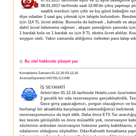
07.01.2017 tarihinde eşim ve 11 aylık bebeğimle gir
08.01.2017 tarihinde saat 12:00'de çıkış yapmayı pl
saatlik mecburi işim çıktı ve kış günü bebeğim rez
diye odadan 3 saat geç çıkmak için talepte bulundum. Benden
için 114 TL ücret aldılar. Bununla da kalmadı , kahvaltı ve a
dahil ücret ödememe rağmen , akşam yemeğinin yanında iç
1 bardak kola ve 1 bardak su için 8 TL ekstra ücret aldılar. Kı
soygun oteli. Yakın zamanda aldığımız nefesten para talep eder
Bu otel hakkında şikayet yaz
Konaklama Zamanı:01.12.16-03.12.16
Acenta/Operatör:HOTELS.COM
İŞ SEYAHATİ
Artvin'den 01.12.16 tarihinde Hotels.com üzerinden 
2 gecelik bir oda rezervasyonu gerçekleştirdik. Tes
Gece giriş yapacağımızı, yorgun olacağımızı ve b
herhangi bir aksaklıkla karşılaşmak istemediğimizi belirterek
rezervasyonumuzu da teyit ettik. Daha önce ETS Tur aracılığıy
kez tesisle görüşüldü ve önce müsaitlik yok, rezervasyon ka
sözlerinin ardından rezervasyon listesine yanlış baktıklarını, 
odalarının olduğunu söylediler. Oda+Kahvaltı konaklama ya