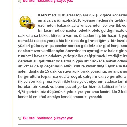
Bu otel hakkında şikayet yaz
03-05 mart 2018 arası toplam 8 kişi 2 gece konakla
antalya ya runatolia 2018 koşusu nedeniyle geldik 
üzerinden bakarak aylar öncesinden yer ayırttık ve
bir kısmınıda önceden ödedik otele geldiğimizde 
dakikalarca bekletildik sıra varmış önceden hiç bir hazırlık y
demekki resepsiyonda hiç bir oetelde görmediğimiz bir tavırla
yüzleri gülmeyen çalışanlar nerden geldiniz der gibi karşılam
odalarımızoı verdiler aylar öncesinden ayırttığımız halde giri
rutubetli havasız odalara yerleştidiler değiştirmek istediğimiz
dereden su getirdiler odalarda hiyjen sıfır sokağa bakan odala
alt katlar gelip geçenlerin ettiği küfüre kadar duyuluyor aile i
sakın duşlarda 15 dakika suyu açık bırakıyorsunuz su anca ıs
lar gürültülü kapatınca odalar soğuk çalıştırınca ise gürültü a
ilk ve son kalışımız kesinlikle tavsiye etmiyorum sadece tarih
kurulan bir konak ve bunu pazarlıyorlar hizmet kalitesi sıfır b
4,75 gerisini siz düşünün 4 yıldız yazıyor ama kesinlikle 2 bel
kadar ki en kötü antalya konaklamamızı yaşadık
Bu otel hakkında şikayet yaz