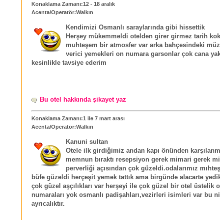
Konaklama Zamanı:12 - 18 aralık
Acenta/Operatör:Walkın
Kendimizi Osmanlı saraylarında gibi hissettik
Herşey mükemmeldi otelden girer girmez tarih ko
muhteşem bir atmosfer var arka bahçesindeki mü
verici yemekleri on numara garsonlar çok cana ya
kesinlikle tavsiye ederim
Bu otel hakkında şikayet yaz
Konaklama Zamanı:1 ile 7 mart arası
Acenta/Operatör:Walkın
Kanuni sultan
Otele ilk girdiğimiz andan kapı önünden karşılanm
memnun bıraktı resepsiyon gerek mimari gerek mi
perverliği açısından çok güzeldi.odalarımız mıht
büfe güzeldi herçeşit yemek tattık ama birgünde alacarte yedi
çok güzel aşçılıkları var herşeyi ile çok güzel bir otel üstelik 
numaraları yok osmanlı padişahları,vezirleri isimleri var bu ni
ayrıcalıktır.