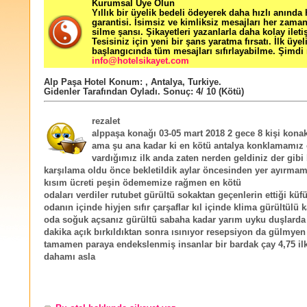
Kurumsal Üye Olun
Yıllık bir üyelik bedeli ödeyerek daha hızlı anında
garantisi. İsimsiz ve kimliksiz mesajları her zama
silme şansı. Şikayetleri yazanlarla daha kolay ileti
Tesisiniz için yeni bir şans yaratma fırsatı. İlk üyel
başlangıcında tüm mesajları sıfırlayabilme. Şimdi 
info@hotelsikayet.com
Alp Paşa Hotel
Konum:
,
Antalya
,
Turkiye
.
Gidenler Tarafından Oyladı
. Sonuç:
4
/
10
(Kötü)
rezalet
alppaşa konağı 03-05 mart 2018 2 gece 8 kişi kona
ama şu ana kadar ki en kötü antalya konklamamız 
vardığımız ilk anda zaten nerden geldiniz der gibi 
karşılama oldu önce bekletildik aylar öncesinden yer ayırmam
kısım ücreti peşin ödememize rağmen en kötü
odaları verdiler rutubet gürültü sokaktan geçenlerin ettiği küf
odanın içinde hiyjen sıfır çarşaflar kıl içinde klima gürültülü 
oda soğuk açsanız gürültü sabaha kadar yarım uyku duşlarda
dakika açık bırkıldıktan sonra ısınıyor resepsiyon da gülmyen 
tamamen paraya endekslenmiş insanlar bir bardak çay 4,75 ilk
dahamı asla