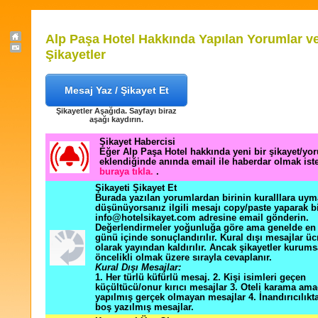
Alp Paşa Hotel Hakkında Yapılan Yorumlar v
Şikayetler
Mesaj Yaz / Şikayet Et
Şikayetler Aşağıda. Sayfayı biraz
aşağı kaydırın.
Şikayet Habercisi
Eğer Alp Paşa Hotel hakkında yeni bir şikayet/yo
eklendiğinde anında email ile haberdar olmak ist
buraya tıkla.
.
Şikayeti Şikayet Et
Burada yazılan yorumlardan birinin kuralllara uym
düşünüyorsanız ilgili mesajı copy/paste yaparak b
info@hotelsikayet.com adresine email gönderin.
Değerlendirmeler yoğunluğa göre ama genelde en f
günü içinde sonuçlandırılır. Kural dışı mesajlar üc
olarak yayından kaldırılır. Ancak şikayetler kurums
öncelikli olmak üzere sırayla cevaplanır.
Kural Dışı Mesajlar:
1. Her türlü küfürlü mesaj. 2. Kişi isimleri geçen
küçültücü/onur kırıcı mesajlar 3. Oteli karama ama
yapılmış gerçek olmayan mesajlar 4. İnandırıcılık
boş yazılmış mesajlar.