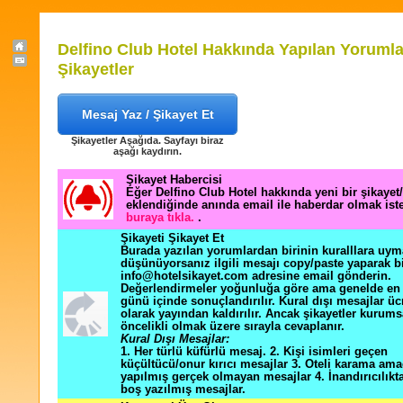
Delfino Club Hotel Hakkında Yapılan Yorumla
Şikayetler
Mesaj Yaz / Şikayet Et
Şikayetler Aşağıda. Sayfayı biraz
aşağı kaydırın.
Şikayet Habercisi
Eğer Delfino Club Hotel hakkında yeni bir şikaye
eklendiğinde anında email ile haberdar olmak ist
buraya tıkla.
.
Şikayeti Şikayet Et
Burada yazılan yorumlardan birinin kuralllara uym
düşünüyorsanız ilgili mesajı copy/paste yaparak b
info@hotelsikayet.com adresine email gönderin.
Değerlendirmeler yoğunluğa göre ama genelde en f
günü içinde sonuçlandırılır. Kural dışı mesajlar üc
olarak yayından kaldırılır. Ancak şikayetler kurums
öncelikli olmak üzere sırayla cevaplanır.
Kural Dışı Mesajlar:
1. Her türlü küfürlü mesaj. 2. Kişi isimleri geçen
küçültücü/onur kırıcı mesajlar 3. Oteli karama ama
yapılmış gerçek olmayan mesajlar 4. İnandırıcılık
boş yazılmış mesajlar.