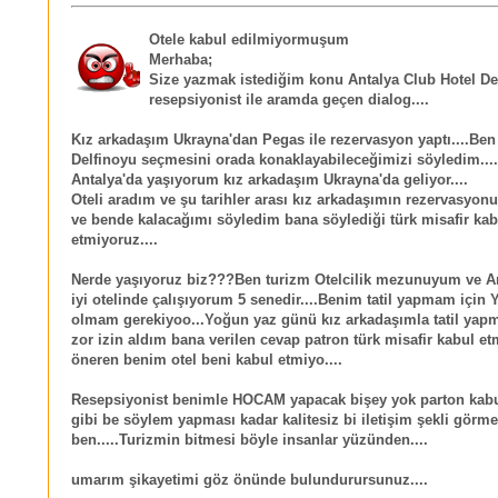
Otele kabul edilmiyormuşum
Merhaba;
Size yazmak istediğim konu Antalya Club Hotel Del
resepsiyonist ile aramda geçen dialog....
Kız arkadaşım Ukrayna'dan Pegas ile rezervasyon yaptı....Ben
Delfinoyu seçmesini orada konaklayabileceğimizi söyledim...
Antalya'da yaşıyorum kız arkadaşım Ukrayna'da geliyor....
Oteli aradım ve şu tarihler arası kız arkadaşımın rezervasyo
ve bende kalacağımı söyledim bana söylediği türk misafir kab
etmiyoruz....
Nerde yaşıyoruz biz???Ben turizm Otelcilik mezunuyum ve A
iyi otelinde çalışıyorum 5 senedir....Benim tatil yapmam için
olmam gerekiyoo...Yoğun yaz günü kız arkadaşımla tatil yapm
zor izin aldım bana verilen cevap patron türk misafir kabul etm
öneren benim otel beni kabul etmiyo....
Resepsiyonist benimle HOCAM yapacak bişey yok parton kabu
gibi be söylem yapması kadar kalitesiz bi iletişim şekli görm
ben.....Turizmin bitmesi böyle insanlar yüzünden....
umarım şikayetimi göz önünde bulundurursunuz....