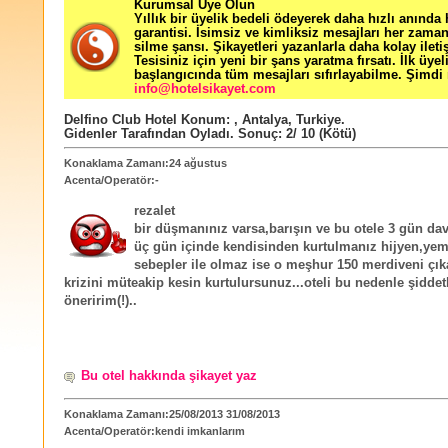
Kurumsal Üye Olun
Yıllık bir üyelik bedeli ödeyerek daha hızlı anında
garantisi. İsimsiz ve kimliksiz mesajları her zama
silme şansı. Şikayetleri yazanlarla daha kolay ileti
Tesisiniz için yeni bir şans yaratma fırsatı. İlk üyel
başlangıcında tüm mesajları sıfırlayabilme. Şimdi 
info@hotelsikayet.com
Delfino Club Hotel
Konum:
,
Antalya
,
Turkiye
.
Gidenler Tarafından Oyladı
. Sonuç:
2
/
10
(Kötü)
Konaklama Zamanı:24 ağustus
Acenta/Operatör:-
rezalet
bir düşmanınız varsa,barışın ve bu otele 3 gün dav
üç gün içinde kendisinden kurtulmanız hijyen,yem
sebepler ile olmaz ise o meşhur 150 merdiveni çık
krizini müteakip kesin kurtulursunuz...oteli bu nedenle şiddet
öneririm(!)..
Bu otel hakkında şikayet yaz
Konaklama Zamanı:25/08/2013 31/08/2013
Acenta/Operatör:kendi imkanlarım