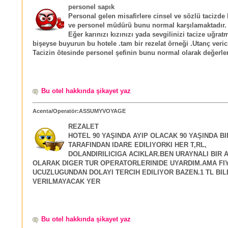
personel sapık
Personal gelen misafirlere cinsel ve sözlü tacizd
ve personel müdürü bunu normal karşılamaktadır.
Eğer karınızı kızınızı yada sevgilinizi tacize uğra
bişeyse buyurun bu hotele .tam bir rezelat örneği .Utanç veric
Tacizin ötesinde personel şefinin bunu normal olarak değerle
Bu otel hakkında şikayet yaz
Acenta/Operatör:ASSUMYVOYAGE
REZALET
HOTEL 90 YAŞINDA AYIP OLACAK 90 YAŞINDA B
TARAFINDAN IDARE EDILIYORKI HER T,RL,
DOLANDIRILICIGA ACIKLAR.BEN URAYNALI BIR 
OLARAK DIGER TUR OPERATORLERINIDE UYARDIM.AMA FI
UCUZLUGUNDAN DOLAYI TERCIH EDILIYOR BAZEN.1 TL BIL
VERILMAYACAK YER
Bu otel hakkında şikayet yaz