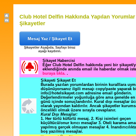
Club Hotel Delfin Hakkında Yapılan Yorumlar
Şikayetler
Mesaj Yaz / Şikayet Et
Şikayetler Aşağıda. Sayfayı biraz
aşağı kaydırın.
Şikayet Habercisi
Eğer Club Hotel Delfin hakkında yeni bir şikayet
eklendiğinde anında email ile haberdar olmak ist
buraya tıkla.
.
Şikayeti Şikayet Et
Burada yazılan yorumlardan birinin kuralllara uym
düşünüyorsanız ilgili mesajı copy/paste yaparak b
info@hotelsikayet.com adresine email gönderin.
Değerlendirmeler yoğunluğa göre ama genelde en f
günü içinde sonuçlandırılır. Kural dışı mesajlar üc
olarak yayından kaldırılır. Ancak şikayetler kurums
öncelikli olmak üzere sırayla cevaplanır.
Kural Dışı Mesajlar:
1. Her türlü küfürlü mesaj. 2. Kişi isimleri geçen
küçültücü/onur kırıcı mesajlar 3. Oteli karama ama
yapılmış gerçek olmayan mesajlar 4. İnandırıcılık
boş yazılmış mesajlar.