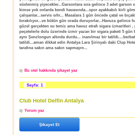
süslenmiş yiyecekler...Garsonlara sıra gelince 3 adet garson v
kimse yok onlarda kendi havasında...spor ayakkabılı kirli göm
çalışanlar...servis sıfır... Masalara 1 gün öncede çatal ve bıçak
bırakılıyor...ve bütün gün orada duruyorlar...Havuza gelince h
güzel gerçekten su temiz ama havuz etrafı sigara izmaritleri , 
peçetelerle dolu üzerinde izmir yazan bir sigara paketi 5 gün
aynı Şenzlongun altında durdu... inanılmaz bir tatildi....berbat
tatildi...aman dikkat edin Antalya Lara Şirinyalı daki Clup Hote
tarafına sakın ama sakın sapmayın...
Bu otel hakkında şikayet yaz
Sayfa: 1
Club Hotel Delfin Antalya
Yorum yaz
Şikayet Et