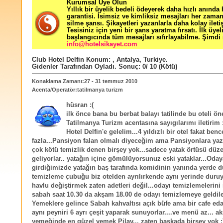
Kurumsal Üye Olun
Yıllık bir üyelik bedeli ödeyerek daha hızlı anında
garantisi. İsimsiz ve kimliksiz mesajları her zama
silme şansı. Şikayetleri yazanlarla daha kolay ileti
Tesisiniz için yeni bir şans yaratma fırsatı. İlk üyel
başlangıcında tüm mesajları sıfırlayabilme. Şimdi 
info@hotelsikayet.com
Club Hotel Delfin
Konum:
,
Antalya
,
Turkiye
.
Gidenler Tarafından Oyladı
. Sonuç:
0
/
10
(Kötü)
Konaklama Zamanı:27 - 31 temmuz 2010
Acenta/Operatör:tatilmanya turizm
hüsran :(
ilk önce bana bu berbat balayı tatilinde bu oteli öne
Tatilmanya Turizm acentasına sayıgılarımı iletirim 
Hotel Delfin'e gelelim...4 yıldızlı bir otel fakat benc
fazla...Pansiyon falan olmalı diyeceğim ama Pansiyonlara yazı
çok kötü temizlik denen birşey yok...sadece yatak örtüsü düz
geliyorlar.. yatağın içine gömülüyorsunuz eski yataklar...Oday
girdiğimizde yatağın baş tarafında komidinin yanında yerde d
temizleme çubuğu biz otelden ayrılırkende aynı yerinde duruy
havlu değiştirmek zaten adetleri değil...odayı temizlemelerini r
sabah saat 10.30 da akşam 18.00 de odayı temizlemeye geldile
Yemeklere gelince Sabah kahvaltısı açık büfe ama bir cafe edas
aynı peyniri 6 ayrı çeşit yaparak sunuyorlar....ve menü az... 
yemeğinde en güzel yemek Pilav... zaten başkada birşey yok :))