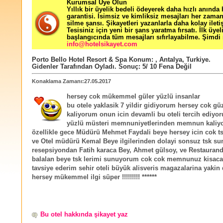
Kurumsal Üye Olun
Yıllık bir üyelik bedeli ödeyerek daha hızlı anında
garantisi. İsimsiz ve kimliksiz mesajları her zama
silme şansı. Şikayetleri yazanlarla daha kolay ileti
Tesisiniz için yeni bir şans yaratma fırsatı. İlk üyel
başlangıcında tüm mesajları sıfırlayabilme. Şimdi 
info@hotelsikayet.com
Porto Bello Hotel Resort & Spa
Konum:
,
Antalya
,
Turkiye
.
Gidenler Tarafından Oyladı
. Sonuç:
5
/
10
Fena Değil
Konaklama Zamanı:27.05.2017
hersey cok mükemmel güler yüzlü insanlar
bu otele yaklasik 7 yildir gidiyorum hersey cok 
kaliyorum onun icin devamli bu oteli tercih ediyo
yüzlü müsteri memnuniyetlerinden memnun kali
özellikle gece Müdürü Mehmet Faydali beye hersey icin cok t
ve Otel müdürü Kemal Beye ilgilerinden dolayi sonsuz tsk s
resepsiyondan Fatih karaca Bey, Ahmet gülsoy, ve Restaurand
balalan beye tsk lerimi sunuyorum cok cok memnunuz kisaca
tavsiye ederim sehir oteli büyük alisveris magazalarina yakin d
hersey mükemmel ilgi süper !!!!!!!!! ******
Bu otel hakkında şikayet yaz