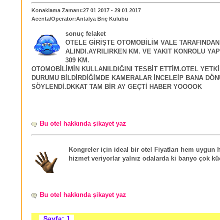
Konaklama Zamanı:27 01 2017 - 29 01 2017
Acenta/Operatör:Antalya Briç Kulübü
sonuç felaket
OTELE GİRİŞTE OTOMOBİLİM VALE TARAFINDAN
ALINDI.AYRILIRKEN KM. VE YAKIT KONROLU YA
309 KM.
OTOMOBİLİMİN KULLANILDIĞINI TESBİT ETTİM.OTEL YETKİ
DURUMU BİLDİRDİĞİMDE KAMERALAR İNCELEİP BANA DÖN
SÖYLENDİ.DKKAT TAM BİR AY GEÇTİ HABER YOOOOK
Bu otel hakkında şikayet yaz
Kongreler için ideal bir otel Fiyatları hem uygun 
hizmet veriyorlar yalnız odalarda ki banyo çok kü
Bu otel hakkında şikayet yaz
Sayfa: 1