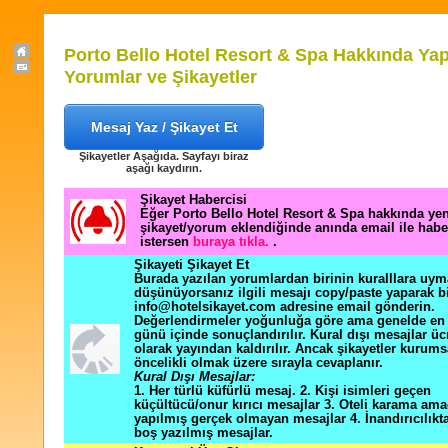
Porto Bello Hotel Resort & Spa Hakkında Yap
Yorumlar ve Şikayetler
Mesaj Yaz / Şikayet Et
Şikayetler Aşağıda. Sayfayı biraz
aşağı kaydırın.
Şikayet Habercisi
Eğer Porto Bello Hotel Resort & Spa hakkında yen
şikayet/yorum eklendiğinde anında email ile hab
istersen
buraya tıkla.
.
Şikayeti Şikayet Et
Burada yazılan yorumlardan birinin kuralllara uym
düşünüyorsanız ilgili mesajı copy/paste yaparak b
info@hotelsikayet.com adresine email gönderin.
Değerlendirmeler yoğunluğa göre ama genelde en f
günü içinde sonuçlandırılır. Kural dışı mesajlar üc
olarak yayından kaldırılır. Ancak şikayetler kurums
öncelikli olmak üzere sırayla cevaplanır.
Kural Dışı Mesajlar:
1. Her türlü küfürlü mesaj. 2. Kişi isimleri geçen
küçültücü/onur kırıcı mesajlar 3. Oteli karama ama
yapılmış gerçek olmayan mesajlar 4. İnandırıcılık
boş yazılmış mesajlar.