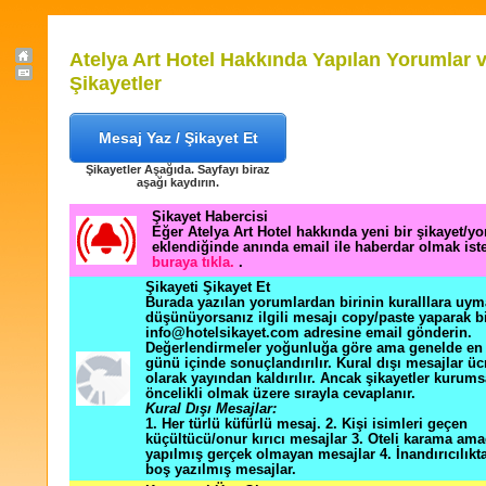
Atelya Art Hotel Hakkında Yapılan Yorumlar 
Şikayetler
Mesaj Yaz / Şikayet Et
Şikayetler Aşağıda. Sayfayı biraz
aşağı kaydırın.
Şikayet Habercisi
Eğer Atelya Art Hotel hakkında yeni bir şikayet/y
eklendiğinde anında email ile haberdar olmak ist
buraya tıkla.
.
Şikayeti Şikayet Et
Burada yazılan yorumlardan birinin kuralllara uym
düşünüyorsanız ilgili mesajı copy/paste yaparak b
info@hotelsikayet.com adresine email gönderin.
Değerlendirmeler yoğunluğa göre ama genelde en f
günü içinde sonuçlandırılır. Kural dışı mesajlar üc
olarak yayından kaldırılır. Ancak şikayetler kurums
öncelikli olmak üzere sırayla cevaplanır.
Kural Dışı Mesajlar:
1. Her türlü küfürlü mesaj. 2. Kişi isimleri geçen
küçültücü/onur kırıcı mesajlar 3. Oteli karama ama
yapılmış gerçek olmayan mesajlar 4. İnandırıcılık
boş yazılmış mesajlar.