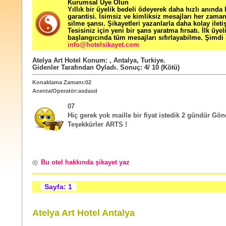
Kurumsal Üye Olun
Yıllık bir üyelik bedeli ödeyerek daha hızlı anında
garantisi. İsimsiz ve kimliksiz mesajları her zama
silme şansı. Şikayetleri yazanlarla daha kolay ileti
Tesisiniz için yeni bir şans yaratma fırsatı. İlk üyel
başlangıcında tüm mesajları sıfırlayabilme. Şimdi 
info@hotelsikayet.com
Atelya Art Hotel
Konum:
,
Antalya
,
Turkiye
.
Gidenler Tarafından Oyladı
. Sonuç:
4
/
10
(Kötü)
Konaklama Zamanı:02
Acenta/Operatör:asdasd
07
Hiç gerek yok maille bir fiyat istedik 2 gündür Gö
Teşekkürler ARTS !
Bu otel hakkında şikayet yaz
Sayfa: 1
Atelya Art Hotel Antalya