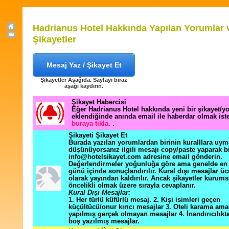
Hadrianus Hotel Hakkında Yapılan Yorumlar 
Şikayetler
Mesaj Yaz / Şikayet Et
Şikayetler Aşağıda. Sayfayı biraz
aşağı kaydırın.
Şikayet Habercisi
Eğer Hadrianus Hotel hakkında yeni bir şikayet/
eklendiğinde anında email ile haberdar olmak ist
buraya tıkla.
.
Şikayeti Şikayet Et
Burada yazılan yorumlardan birinin kuralllara uym
düşünüyorsanız ilgili mesajı copy/paste yaparak b
info@hotelsikayet.com adresine email gönderin.
Değerlendirmeler yoğunluğa göre ama genelde en f
günü içinde sonuçlandırılır. Kural dışı mesajlar üc
olarak yayından kaldırılır. Ancak şikayetler kurums
öncelikli olmak üzere sırayla cevaplanır.
Kural Dışı Mesajlar:
1. Her türlü küfürlü mesaj. 2. Kişi isimleri geçen
küçültücü/onur kırıcı mesajlar 3. Oteli karama ama
yapılmış gerçek olmayan mesajlar 4. İnandırıcılık
boş yazılmış mesajlar.