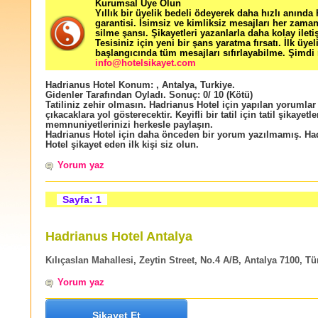
Kurumsal Üye Olun
Yıllık bir üyelik bedeli ödeyerek daha hızlı anında
garantisi. İsimsiz ve kimliksiz mesajları her zama
silme şansı. Şikayetleri yazanlarla daha kolay ileti
Tesisiniz için yeni bir şans yaratma fırsatı. İlk üyel
başlangıcında tüm mesajları sıfırlayabilme. Şimdi 
info@hotelsikayet.com
Hadrianus Hotel
Konum:
,
Antalya
,
Turkiye
.
Gidenler Tarafından Oyladı
. Sonuç:
0
/
10
(Kötü)
Tatiliniz zehir olmasın. Hadrianus Hotel için yapılan yorumlar 
çıkacaklara yol gösterecektir. Keyifli bir tatil için tatil şikayetle
memnuniyetlerinizi herkesle paylaşın.
Hadrianus Hotel için daha önceden bir yorum yazılmamış. Ha
Hotel şikayet eden ilk kişi siz olun.
Yorum yaz
Sayfa: 1
Hadrianus Hotel Antalya
Kılıçaslan Mahallesi, Zeytin Street, No.4 A/B, Antalya 7100, Tü
Yorum yaz
Şikayet Et