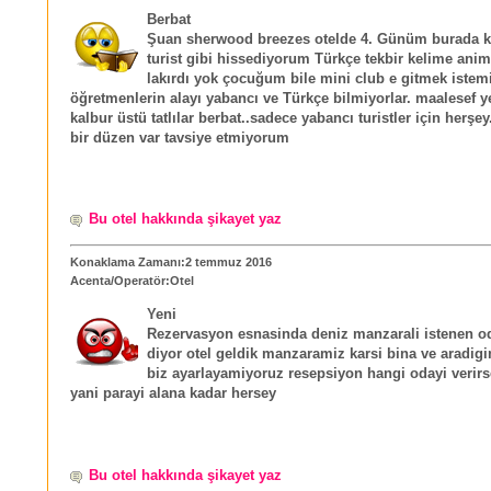
Berbat
Şuan sherwood breezes otelde 4. Günüm burada 
turist gibi hissediyorum Türkçe tekbir kelime ani
lakırdı yok çocuğum bile mini club e gitmek istem
öğretmenlerin alayı yabancı ve Türkçe bilmiyorlar. maalesef 
kalbur üstü tatlılar berbat..sadece yabancı turistler için herşey
bir düzen var tavsiye etmiyorum
Bu otel hakkında şikayet yaz
Konaklama Zamanı:2 temmuz 2016
Acenta/Operatör:Otel
Yeni
Rezervasyon esnasinda deniz manzarali istenen 
diyor otel geldik manzaramiz karsi bina ve aradig
biz ayarlayamiyoruz resepsiyon hangi odayi verirs
yani parayi alana kadar hersey
Bu otel hakkında şikayet yaz