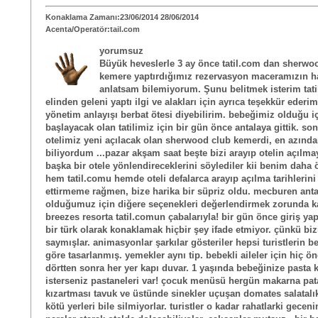
Konaklama Zamanı:23/06/2014 28/06/2014
Acenta/Operatör:tail.com
yorumsuz
Büyük heveslerle 3 ay önce tatil.com dan sherwo
kemere yaptırdığımız rezervasyon maceramızın h
anlatsam bilemiyorum. Şunu belitmek isterim tat
elinden geleni yaptı ilgi ve alakları için ayrıca teşekkür ederim,
yönetim anlayışı berbat ötesi diyebilirim. bebeğimiz olduğu iç
başlayacak olan tatilimiz için bir gün önce antalaya gittik. so
otelimiz yeni açılacak olan sherwood club kemerdi, en azında
biliyordum ...pazar akşam saat beşte bizi arayıp otelin açılma
başka bir otele yönlendireceklerini söylediler kii benim daha
hem tatil.comu hemde oteli defalarca arayıp açılma tarihlerini 
ettirmeme rağmen, bize harika bir süpriz oldu. mecburen ant
olduğumuz için diğere seçenekleri değerlendirmek zorunda ka
breezes resorta tatil.comun çabalarıyla! bir gün önce giriş yap
bir türk olarak konaklamak hiçbir şey ifade etmiyor. çünkü biz
saymışlar. animasyonlar şarkılar gösteriler hepsi turistlerin b
göre tasarlanmış. yemekler aynı tip. bebekli aileler için hiç 
dörtten sonra her yer kapı duvar. 1 yaşında bebeğinize pasta
isterseniz pastaneleri var! çocuk menüsü hergün makarna pat
kızartması tavuk ve üstünde sinekler uçuşan domates salatalık
kötü yerleri bile silmiyorlar. turistler o kadar rahatlarki gecenin