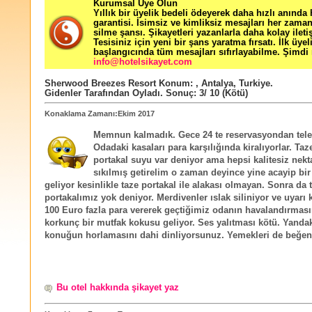
Kurumsal Üye Olun
Yıllık bir üyelik bedeli ödeyerek daha hızlı anında
garantisi. İsimsiz ve kimliksiz mesajları her zama
silme şansı. Şikayetleri yazanlarla daha kolay ileti
Tesisiniz için yeni bir şans yaratma fırsatı. İlk üyel
başlangıcında tüm mesajları sıfırlayabilme. Şimdi 
info@hotelsikayet.com
Sherwood Breezes Resort
Konum:
,
Antalya
,
Turkiye
.
Gidenler Tarafından Oyladı
. Sonuç:
3
/
10
(Kötü)
Konaklama Zamanı:Ekim 2017
Memnun kalmadık. Gece 24 te reservasyondan telef
Odadaki kasaları para karşılığında kiralıyorlar. Taz
portakal suyu var deniyor ama hepsi kalitesiz nekta
sıkılmış getirelim o zaman deyince yine acayip bir
geliyor kesinlikle taze portakal ile alakası olmayan. Sonra da 
portakalımız yok deniyor. Merdivenler ıslak siliniyor ve uyarı
100 Euro fazla para vererek geçtiğimiz odanın havalandırmas
korkunç bir mutfak kokusu geliyor. Ses yalıtması kötü. Yanda
konuğun horlamasını dahi dinliyorsunuz. Yemekleri de beğe
Bu otel hakkında şikayet yaz