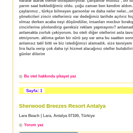
naralar atarak otelde dolaşabiliyolar. çalışanlar mutsuz , bir 
yarım saat beklediğimiz oldu. çoğu zaman ben kendim aldım
çaylarımız , türkçe bilmeyen garsonlar ve daha neler neler...ot
yöneticileri zincir otellerimiz var dedeğimiz tarihde açılırız hi
olmaz derken acaba neyi düşündüler, insanları mecbur bırakıp
zincirlerine yönlendirip gereksiz reklam yapmayımı? anlama
anlamakta zorluk çekiyorum. bu oteli diğer otellerini asla tavs
etmiyorum. aklıma gelen bir sürü şey var ama bu saatten so
anlamsız tatil bitti ve biz istediğimizi alamadık. size tavsiyem
lira fazla verip çok daha iyi hizmet alacağınız oteller bulabiliri
günler dilerim
Bu otel hakkında şikayet yaz
Sayfa: 1
Sherwood Breezes Resort Antalya
Lara Beach | Lara, Antalya 07100, Türkiye
Yorum yaz