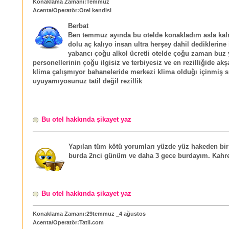
Konaklama Zamanı:Temmuz
Acenta/Operatör:Otel kendisi
Berbat
Ben temmuz ayında bu otelde konakladım asla ka
dolu aç kalıyo insan ultra herşey dahil dediklerin
yabancı çoğu alkol ücretli otelde çoğu zaman buz
personellerinin çoğu ilgisiz ve terbiyesiz ve en rezilliğide akş
klima çalışmıyor bahaneleride merkezi klima olduğı içinmiş s
uyuyamıyosunuz tatil değil rezillik
Bu otel hakkında şikayet yaz
Yapılan tüm kötü yorumları yüzde yüz hakeden bir
burda 2nci günüm ve daha 3 gece burdayım. Kahre
Bu otel hakkında şikayet yaz
Konaklama Zamanı:29temmuz _4 ağustos
Acenta/Operatör:Tatil.com