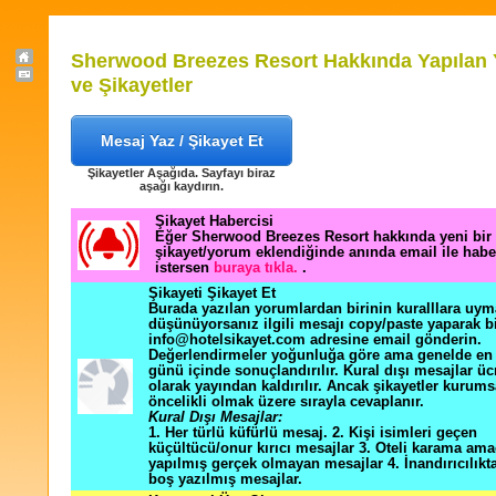
Sherwood Breezes Resort Hakkında Yapılan
ve Şikayetler
Mesaj Yaz / Şikayet Et
Şikayetler Aşağıda. Sayfayı biraz
aşağı kaydırın.
Şikayet Habercisi
Eğer Sherwood Breezes Resort hakkında yeni bir
şikayet/yorum eklendiğinde anında email ile hab
istersen
buraya tıkla.
.
Şikayeti Şikayet Et
Burada yazılan yorumlardan birinin kuralllara uym
düşünüyorsanız ilgili mesajı copy/paste yaparak b
info@hotelsikayet.com adresine email gönderin.
Değerlendirmeler yoğunluğa göre ama genelde en f
günü içinde sonuçlandırılır. Kural dışı mesajlar üc
olarak yayından kaldırılır. Ancak şikayetler kurums
öncelikli olmak üzere sırayla cevaplanır.
Kural Dışı Mesajlar:
1. Her türlü küfürlü mesaj. 2. Kişi isimleri geçen
küçültücü/onur kırıcı mesajlar 3. Oteli karama ama
yapılmış gerçek olmayan mesajlar 4. İnandırıcılık
boş yazılmış mesajlar.