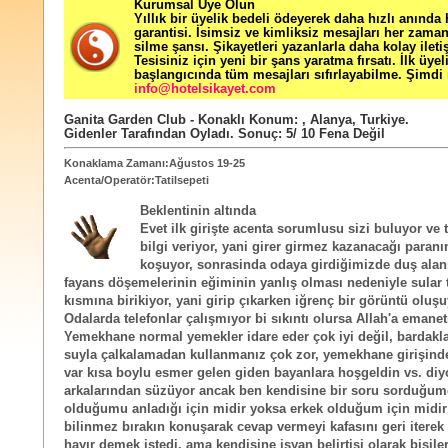
Kurumsal Üye Olun
Yıllık bir üyelik bedeli ödeyerek daha hızlı anında
garantisi. İsimsiz ve kimliksiz mesajları her zama
silme şansı. Şikayetleri yazanlarla daha kolay ileti
Tesisiniz için yeni bir şans yaratma fırsatı. İlk üyel
başlangıcında tüm mesajları sıfırlayabilme. Şimdi 
info@hotelsikayet.com
Ganita Garden Club - Konaklı
Konum:
,
Alanya
,
Turkiye
.
Gidenler Tarafından Oyladı
. Sonuç:
5
/
10
Fena Değil
Konaklama Zamanı:Ağustos 19-25
Acenta/Operatör:Tatilsepeti
Beklentinin altında
Evet ilk girişte acenta sorumlusu sizi buluyor ve tu
bilgi veriyor, yani girer girmez kazanacağı paran
koşuyor, sonrasinda odaya girdiğimizde duş alan
fayans döşemelerinin eğiminin yanlış olması nedeniyle sular 
kısmına birikiyor, yani girip çıkarken iğrenç bir görüntü oluşu
Odalarda telefonlar çalışmıyor bi sıkıntı olursa Allah'a emanet
Yemekhane normal yemekler idare eder çok iyi değil, bardakla
suyla çalkalamadan kullanmanız çok zor, yemekhane girişind
var kısa boylu esmer gelen giden bayanlara hoşgeldin vs. diy
arkalarından süzüyor ancak ben kendisine bir soru sorduğum
olduğumu anladığı için midir yoksa erkek olduğum için midir
bilinmez bırakın konuşarak cevap vermeyi kafasını geri iterek
hayır demek istedi, ama kendisine isyan belirtisi olarak bişil