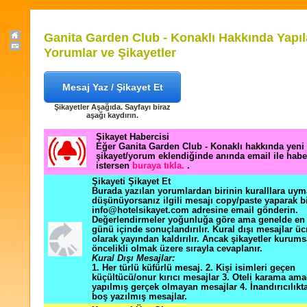
Ganita Garden Club - Konaklı Hakkında Yapı
Yorumlar ve Şikayetler
Mesaj Yaz / Şikayet Et
Şikayetler Aşağıda. Sayfayı biraz
aşağı kaydırın.
Şikayet Habercisi
Eğer Ganita Garden Club - Konaklı hakkında yeni 
şikayet/yorum eklendiğinde anında email ile hab
istersen
buraya tıkla.
.
Şikayeti Şikayet Et
Burada yazılan yorumlardan birinin kuralllara uym
düşünüyorsanız ilgili mesajı copy/paste yaparak b
info@hotelsikayet.com adresine email gönderin.
Değerlendirmeler yoğunluğa göre ama genelde en f
günü içinde sonuçlandırılır. Kural dışı mesajlar üc
olarak yayından kaldırılır. Ancak şikayetler kurums
öncelikli olmak üzere sırayla cevaplanır.
Kural Dışı Mesajlar:
1. Her türlü küfürlü mesaj. 2. Kişi isimleri geçen
küçültücü/onur kırıcı mesajlar 3. Oteli karama ama
yapılmış gerçek olmayan mesajlar 4. İnandırıcılık
boş yazılmış mesajlar.