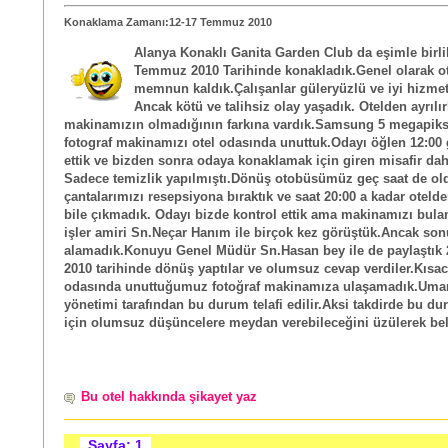
Konaklama Zamanı:12-17 Temmuz 2010
Alanya Konaklı Ganita Garden Club da eşimle birli
Temmuz 2010 Tarihinde konakladık.Genel olarak o
memnun kaldık.Çalışanlar güleryüzlü ve iyi hizmet
Ancak kötü ve talihsiz olay yaşadık. Otelden ayrılı
makinamızın olmadığının farkına vardık.Samsung 5 megapiksel
fotograf makinamızı otel odasında unuttuk.Odayı öğlen 12:00 g
ettik ve bizden sonra odaya konaklamak için giren misafir dah
Sadece temizlik yapılmıştı.Dönüş otobüsümüz geç saat de ol
çantalarımızı resepsiyona bıraktık ve saat 20:00 a kadar otelde
bile çıkmadık. Odayı bizde kontrol ettik ama makinamızı bula
işler amiri Sn.Neçar Hanım ile birçok kez görüştük.Ancak so
alamadık.Konuyu Genel Müdür Sn.Hasan bey ile de paylaştı
2010 tarihinde dönüş yaptılar ve olumsuz cevap verdiler.Kısac
odasında unuttuğumuz fotoğraf makinamıza ulaşamadık.Umar
yönetimi tarafından bu durum telafi edilir.Aksi takdirde bu d
için olumsuz düşüncelere meydan verebileceğini üzülerek bel
Bu otel hakkında şikayet yaz
Sayfa: 1