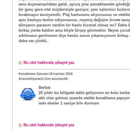
ama duymamazlıktan geldi, ayrıca yine yemekhanede gördü
bir genç gece otel müşterisiyle geziyor, yani eşlerinizi kızların
bırakmayın tavsiyemdir. Plaj havlusunu alıyorsunuz ve otelde
aynı havluyu teslim ediyorsunuz, neymiş değişim ücrete tanı
dünyanın parasını verdim bir havlu hizmeti olmaz mı? Daha 
birkaç yerde kaldım ama böyle birşey görmedim. Neyse çocuk
sıkılmasın gerilmesin diye henüz sorun çıkarmıyorum birka
daha var çünkü..
Bu otel hakkında şikayet yaz
Konaklama Zamanı:18 haziran 2018
Acenta/Operatör:Zen acentacilik
Berbat
20 yıldır bu bölgede tatile geliyorum en kotu berba
aklı olan gelmez şuanda otelde konaklama yapıyo
iade etseler 1 saniye bile durmam
Bu otel hakkında şikayet yaz