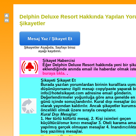
Delphin Deluxe Resort Hakkında Yapılan Yor
Şikayetler
Mesaj Yaz / Şikayet Et
Şikayetler Aşağıda. Sayfayı biraz
aşağı kaydırın.
Şikayet Habercisi
Eğer Delphin Deluxe Resort hakkında yeni bir şi
eklendiğinde anında email ile haberdar olmak ist
buraya tıkla.
.
Şikayeti Şikayet Et
Burada yazılan yorumlardan birinin kuralllara uym
düşünüyorsanız ilgili mesajı copy/paste yaparak b
info@hotelsikayet.com adresine email gönderin.
Değerlendirmeler yoğunluğa göre ama genelde en f
günü içinde sonuçlandırılır. Kural dışı mesajlar üc
olarak yayından kaldırılır. Ancak şikayetler kurums
öncelikli olmak üzere sırayla cevaplanır.
Kural Dışı Mesajlar:
1. Her türlü küfürlü mesaj. 2. Kişi isimleri geçen
küçültücü/onur kırıcı mesajlar 3. Oteli karama ama
yapılmış gerçek olmayan mesajlar 4. İnandırıcılık
boş yazılmış mesajlar.