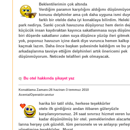
Beklentilerimin çok altında
Verdiğim paramın karşılığını aldığımı düşünmüyo
konusu delphinler ama çok daha uyguna ismi du
farklı bir otelde daha iyi konaklaya bilirdim. Helek
park nedirya. Sanki çocuk havuzuna düşüyoruz hem derin de
küçücük insan kaydıraktan kayınca sakatlanmasa suya düşün
biri düşerde sakatlanır zaten suya düşünce yüzüp ileri gitmek
yok, poponuz havuzun içine dank diye vurunca hemen kalkıp
kaçmak lazım. Daha önce başkan şubesinde kaldığım ve bu yı
arkadaşlarıma tavsiye ettiğim delphinleri artık önericemi pek
düşünmüyorum. Neticede telafileri pek olmayacak.
Bu otel hakkında şikayet yaz
Konaklama Zamanı:26 haziran-3 temmuz 2010
Acenta/Operatör:anıtur
harika bir tatil oldu, herkese teşekkürler
otele ilk girdiğiniz andan itibaren güleryüzle
karşılanıyorsunuz. 24 saat sınırsız hizmet veren l
kadar düşünülmüş bir otel. yemeklerinden alacarte
larına herşey çok güzeldi. tüm personele ve ve anlayışı yerleşt
yönetimine teşekkürler.. Murat