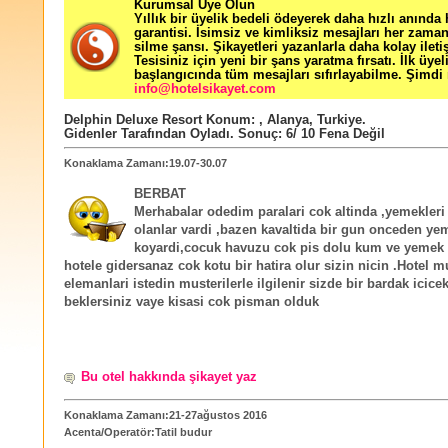
Kurumsal Üye Olun
Yıllık bir üyelik bedeli ödeyerek daha hızlı anında
garantisi. İsimsiz ve kimliksiz mesajları her zama
silme şansı. Şikayetleri yazanlarla daha kolay ileti
Tesisiniz için yeni bir şans yaratma fırsatı. İlk üyel
başlangıcında tüm mesajları sıfırlayabilme. Şimdi 
info@hotelsikayet.com
Delphin Deluxe Resort
Konum:
,
Alanya
,
Turkiye
.
Gidenler Tarafından Oyladı
. Sonuç:
6
/
10
Fena Değil
Konaklama Zamanı:19.07-30.07
BERBAT
Merhabalar odedim paralari cok altinda ,yemekleri
olanlar vardi ,bazen kavaltida bir gun onceden ye
koyardi,cocuk havuzu cok pis dolu kum ve yemek 
hotele gidersanaz cok kotu bir hatira olur sizin nicin .Hotel 
elemanlari istedin musterilerle ilgilenir sizde bir bardak icice
beklersiniz vaye kisasi cok pisman olduk
Bu otel hakkında şikayet yaz
Konaklama Zamanı:21-27ağustos 2016
Acenta/Operatör:Tatil budur