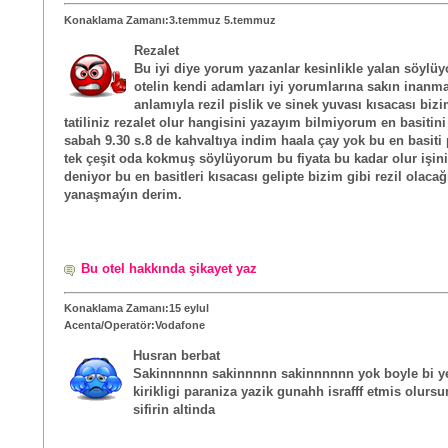
Konaklama Zamanı:3.temmuz 5.temmuz
Rezalet
Bu iyi diye yorum yazanlar kesinlikle yalan söylüy
otelin kendi adamları iyi yorumlarına sakın inanm
anlamıyla rezil pislik ve sinek yuvası kısacası bizi
tatiliniz rezalet olur hangisini yazayım bilmiyorum en basitin
sabah 9.30 s.8 de kahvaltıya indim haala çay yok bu en basiti 
tek çeşit oda kokmuş söylüyorum bu fiyata bu kadar olur işini
deniyor bu en basitleri kısacası gelipte bizim gibi rezil olacağ
yanaşmaýın derim.
Bu otel hakkında şikayet yaz
Konaklama Zamanı:15 eylul
Acenta/Operatör:Vodafone
Husran berbat
Sakinnnnnn sakinnnnn sakinnnnnn yok boyle bi ye
kirikligi paraniza yazik gunahh israfff etmis olurs
sifirin altinda