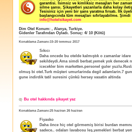
garantisi. İsimsiz ve kimliksiz mesajları her zama
silme şansı. Şikayetleri yazanlarla daha kolay ileti
Tesisiniz için yeni bir şans yaratma fırsatı. İlk üyel
başlangıcında tüm mesajları sıfırlayabilme. Şimdi 
info@hotelsikayet.com
Dim Otel
Konum:
,
Alanya
,
Turkiye
.
Gidenler Tarafından Oyladı
. Sonuç:
4
/
10
(Kötü)
Konaklama Zamanı:15-20 temmuz 2017
Sıkıcı
Daha oncede bu otelde kalmıştık o zamanlar idare
sekildeydi.Ama simdi berbat.yemek yok denecek ni
icecekler bim marketten.personel guler yuzlu.Rusl
olmuş bi otel.Turk müşteri umurlarinda degil adamlarin.7 gun
gune indirdik tatil suresini çünkü hersey vasatin altinda
Bu otel hakkında şikayet yaz
Konaklama Zamanı:25 haziran 26 haziran
Fiyasko
Daha önce hiç otel görmemiş birisi burdan memnun
sadece.. odaları lavabosu leş,yemekleri berbat ye