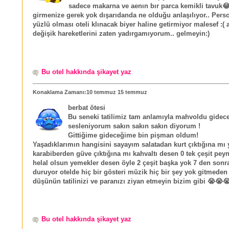
sadece makarna ve aenın bır parca kemikli tavuk
girmenize gerek yok dışarıdanda ne olduğu anlaşılıyor.. Perso
yüzlü olması oteli klınacak biyer haline getirmiyor malesef :( 
değişik hareketlerini zaten yadırgamıyorum.. gelmeyin:)
Bu otel hakkında şikayet yaz
Konaklama Zamanı:10 temmuz 15 temmuz
berbat ötesi
Bu seneki tatilimiz tam anlamıyla mahvoldu gidece
sesleniyorum sakın sakın sakın diyorum !
Gittiğime gideceğime bin pişman oldum!
Yaşadıklarımın hangisini sayayım salatadan kurt çıktığına mı
karabiberden güve çıktığına mı kahvaltı desen 0 tek çeşit peyn
helal olsun yemekler desen öyle 2 çeşit başka yok 7 den sonr
duruyor otelde hiç bir gösteri müzik hiç bir şey yok gitmeden
düşünün tatilinizi ve paranızı ziyan etmeyin bizim gibi 😭😭
Bu otel hakkında şikayet yaz