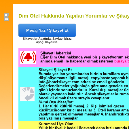
Dim Otel Hakkında Yapılan Yorumlar ve Şikay
Mesaj Yaz / Şikayet Et
Şikayetler Aşağıda. Sayfayı biraz
aşağı kaydırın.
Şikayet Habercisi
Eğer Dim Otel hakkında yeni bir şikayet/yorum e
anında email ile haberdar olmak istersen
buraya t
Şikayeti Şikayet Et
Burada yazılan yorumlardan birinin kuralllara uym
düşünüyorsanız ilgili mesajı copy/paste yaparak b
info@hotelsikayet.com adresine email gönderin.
Değerlendirmeler yoğunluğa göre ama genelde en f
günü içinde sonuçlandırılır. Kural dışı mesajlar üc
olarak yayından kaldırılır. Ancak şikayetler kurums
öncelikli olmak üzere sırayla cevaplanır.
Kural Dışı Mesajlar:
1. Her türlü küfürlü mesaj. 2. Kişi isimleri geçen
küçültücü/onur kırıcı mesajlar 3. Oteli karama ama
yapılmış gerçek olmayan mesajlar 4. İnandırıcılık
boş yazılmış mesajlar.
Kurumsal Üye Olun
Yıllık bir üyelik bedeli ödeyerek daha hızlı anında