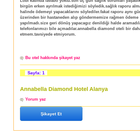
Lobi katında lavabo yoktu.son üç gün sağlık sorunları yaşadı
birgün erken ayrılmak istediğimizi söyledik.sağlık raporu al
halinde ödemeyi yapacaklarını söylediler.fakat raporu aynı gü
üzerinden bir hastaneden alıp göndermemize rağmen ödeme
yapılmadı.size geri dönüş yapacagız denildiği halde aramadıl
telefonlarımızı bile açmadılar.annabella diamond oteli bir daha
etmem.tavsiyede etmiyorum.
Bu otel hakkında şikayet yaz
Sayfa: 1
Annabella Diamond Hotel Alanya
Yorum yaz
Şikayet Et