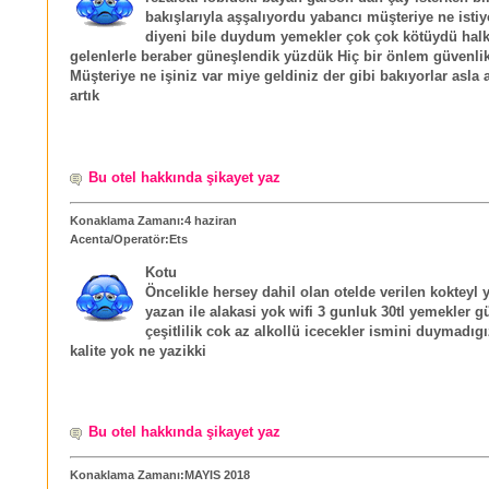
bakışlarıyla aşşalıyordu yabancı müşteriye ne istiy
diyeni bile duydum yemekler çok çok kötüydü halk
gelenlerle beraber güneşlendik yüzdük Hiç bir önlem güvenlik
Müşteriye ne işiniz var miye geldiniz der gibi bakıyorlar asla
artık
Bu otel hakkında şikayet yaz
Konaklama Zamanı:4 haziran
Acenta/Operatör:Ets
Kotu
Öncelikle hersey dahil olan otelde verilen kokteyl y
yazan ile alakasi yok wifi 3 gunluk 30tl yemekler 
çeşitlilik cok az alkollü icecekler ismini duymadıgı
kalite yok ne yazikki
Bu otel hakkında şikayet yaz
Konaklama Zamanı:MAYIS 2018