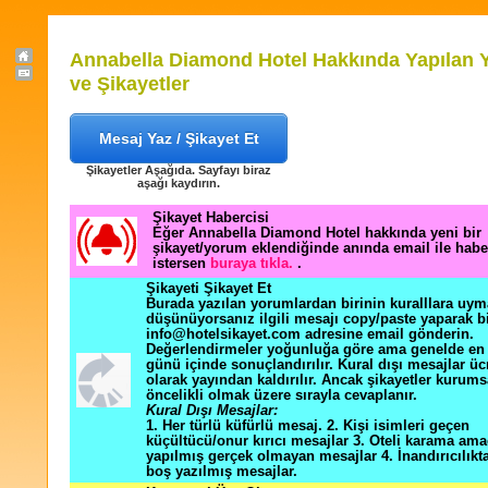
Annabella Diamond Hotel Hakkında Yapılan 
ve Şikayetler
Mesaj Yaz / Şikayet Et
Şikayetler Aşağıda. Sayfayı biraz
aşağı kaydırın.
Şikayet Habercisi
Eğer Annabella Diamond Hotel hakkında yeni bir
şikayet/yorum eklendiğinde anında email ile hab
istersen
buraya tıkla.
.
Şikayeti Şikayet Et
Burada yazılan yorumlardan birinin kuralllara uym
düşünüyorsanız ilgili mesajı copy/paste yaparak b
info@hotelsikayet.com adresine email gönderin.
Değerlendirmeler yoğunluğa göre ama genelde en f
günü içinde sonuçlandırılır. Kural dışı mesajlar üc
olarak yayından kaldırılır. Ancak şikayetler kurums
öncelikli olmak üzere sırayla cevaplanır.
Kural Dışı Mesajlar:
1. Her türlü küfürlü mesaj. 2. Kişi isimleri geçen
küçültücü/onur kırıcı mesajlar 3. Oteli karama ama
yapılmış gerçek olmayan mesajlar 4. İnandırıcılık
boş yazılmış mesajlar.