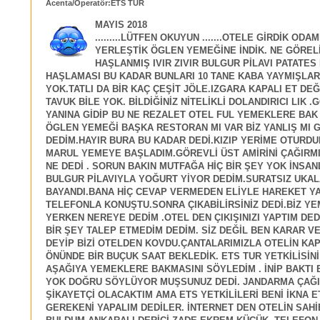
Acenta/Operatör:ETS TUR
MAYIS 2018
.........LÜTFEN OKUYUN .......OTELE GİRDİK ODAM
YERLEŞTİK ÖGLEN YEMEĞİNE İNDİK. NE GÖREL
HAŞLANMIŞ IVIR ZIVIR BULGUR PİLAVI PATATES
HAŞLAMASI BU KADAR BUNLARI 10 TANE KABA YAYMIŞLA
YOK.TATLI DA BİR KAÇ ÇEŞİT JÖLE.IZGARA KAPALI ET DEĞ
TAVUK BİLE YOK. BİLDİĞİNİZ NİTELİKLİ DOLANDIRICI LIK .
YANINA GİDİP BU NE REZALET OTEL FUL YEMEKLERE BA
ÖGLEN YEMEĞİ BAŞKA RESTORAN MI VAR BİZ YANLIŞ MI 
DEDİM.HAYIR BURA BU KADAR DEDİ.KIZIP YERİME OTURDU
MARUL YEMEYE BAŞLADIM.GÖREVLİ ÜST AMİRİNİ ÇAĞIRM
NE DEDİ . SORUN BAKIN MUTFAĞA HİÇ BİR ŞEY YOK İNSA
BULGUR PİLAVIYLA YOĞURT YİYOR DEDİM.SURATSIZ UKAL
BAYANDI.BANA HİÇ CEVAP VERMEDEN ELİYLE HAREKET Y
TELEFONLA KONUŞTU.SONRA ÇIKABİLİRSİNİZ DEDİ.BİZ Y
YERKEN NEREYE DEDİM .OTEL DEN ÇIKIŞINIZI YAPTIM DED
BİR ŞEY TALEP ETMEDİM DEDİM. SİZ DEĞİL BEN KARAR 
DEYİP BİZİ OTELDEN KOVDU.ÇANTALARIMIZLA OTELİN KAP
ÖNÜNDE BİR BUÇUK SAAT BEKLEDİK. ETS TUR YETKİLİSİNİ 
AŞAĞIYA YEMEKLERE BAKMASINI SÖYLEDİM . İNİP BAKTI 
YOK DOĞRU SÖYLÜYOR MUŞSUNUZ DEDİ. JANDARMA ÇAĞI
ŞİKAYETÇİ OLACAKTIM AMA ETS YETKİLİLERİ BENİ İKNA ET
GEREKENİ YAPALIM DEDİLER. İNTERNET DEN OTELİN SAHİ