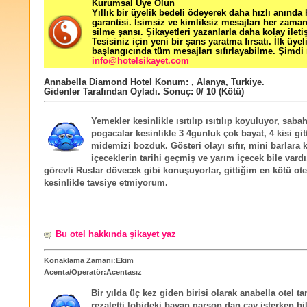
Kurumsal Üye Olun
Yıllık bir üyelik bedeli ödeyerek daha hızlı anında
garantisi. İsimsiz ve kimliksiz mesajları her zama
silme şansı. Şikayetleri yazanlarla daha kolay ileti
Tesisiniz için yeni bir şans yaratma fırsatı. İlk üyel
başlangıcında tüm mesajları sıfırlayabilme. Şimdi 
info@hotelsikayet.com
Annabella Diamond Hotel
Konum:
,
Alanya
,
Turkiye
.
Gidenler Tarafından Oyladı
. Sonuç:
0
/
10
(Kötü)
Yemekler kesinlikle ısıtılıp ısıtılıp koyuluyor, sabah
pogacalar kesinlikle 3 4gunluk çok bayat, 4 kisi gi
midemizi bozduk. Gösteri olayı sıfır, mini barlara 
içeceklerin tarihi geçmiş ve yarım içecek bile vardı,
görevli Ruslar dövecek gibi konuşuyorlar, gittiğim en kötü ote
kesinlikle tavsiye etmiyorum.
Bu otel hakkında şikayet yaz
Konaklama Zamanı:Ekim
Acenta/Operatör:Acentasız
Bir yılda üç kez giden birisi olarak anabella otel ta
rezaletti lobideki bayan garson dan çay isterken b