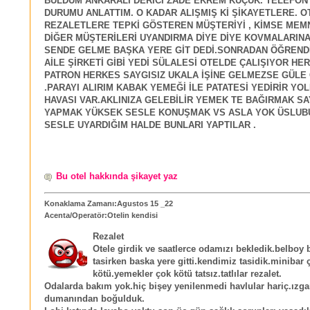
BULDUM ANKARALI DERİCİ ZADE EKREM KÜÇÜK. TELEFON
DURUMU ANLATTIM. O KADAR ALIŞMIŞ Kİ ŞİKAYETLERE. 
REZALETLERE TEPKİ GÖSTEREN MÜŞTERİYİ , KİMSE MEM
DİĞER MÜŞTERİLERİ UYANDIRMA DİYE DİYE KOVMALARINA
SENDE GELME BAŞKA YERE GİT DEDİ.SONRADAN ÖĞREND
AİLE ŞİRKETİ GİBİ YEDİ SÜLALESİ OTELDE ÇALIŞIYOR HE
PATRON HERKES SAYGISIZ UKALA İŞİNE GELMEZSE GÜLE
.PARAYI ALIRIM KABAK YEMEĞİ İLE PATATESİ YEDİRİR YO
HAVASI VAR.AKLINIZA GELEBİLİR YEMEK TE BAĞIRMAK SAY
YAPMAK YÜKSEK SESLE KONUŞMAK VS ASLA YOK ÜSLUBU
SESLE UYARDIĞIM HALDE BUNLARI YAPTILAR .
Bu otel hakkında şikayet yaz
Konaklama Zamanı:Agustos 15 _22
Acenta/Operatör:Otelin kendisi
Rezalet
Otele girdik ve saatlerce odamızı bekledik.belboy b
tasirken baska yere gitti.kendimiz tasidik.minibar 
kötü.yemekler çok kötü tatsız.tatlılar rezalet.
Odalarda bakım yok.hiç bişey yenilenmedi havlular hariç.ızga
dumanından boğulduk.