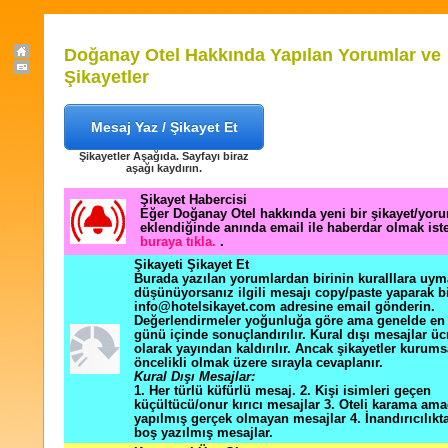
Doğanay Otel Hakkında Yapılan Yorumlar ve
Şikayetler
Mesaj Yaz / Şikayet Et
Şikayetler Aşağıda. Sayfayı biraz
aşağı kaydırın.
Şikayet Habercisi
Eğer Doğanay Otel hakkında yeni bir şikayet/yor
eklendiğinde anında email ile haberdar olmak ist
buraya tıkla.
.
Şikayeti Şikayet Et
Burada yazılan yorumlardan birinin kuralllara uym
düşünüyorsanız ilgili mesajı copy/paste yaparak b
info@hotelsikayet.com adresine email gönderin.
Değerlendirmeler yoğunluğa göre ama genelde en f
günü içinde sonuçlandırılır. Kural dışı mesajlar üc
olarak yayından kaldırılır. Ancak şikayetler kurums
öncelikli olmak üzere sırayla cevaplanır.
Kural Dışı Mesajlar:
1. Her türlü küfürlü mesaj. 2. Kişi isimleri geçen
küçültücü/onur kırıcı mesajlar 3. Oteli karama ama
yapılmış gerçek olmayan mesajlar 4. İnandırıcılık
boş yazılmış mesajlar.