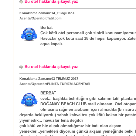
Bu otel hakkında şikayet yaz
Konaklama Zamanı:14_19 agustos
Acenta/Operatör:Tatil.com
Berbat
Çok kötü otel personeli çok sinirli konusamiyorsu
Havuzlar çok kötü saat 18 de hepsi kapanıyor. Zat
aqua kapalı.
Bu otel hakkında şikayet yaz
Konaklama Zamanı:03 TEMMUZ 2017
Acenta/Operatör:FLİNTA TURİZM ACENTASI
BERBAT
evet... başlıkta belirttiğim gibi sakıııın tatil planlar
DOĞANAY BEACH CLUB oteli olmasın. Otel otopar
olmasına rağmen arabamı içeri almadılar(bir sürü 
dışarda bekliyordu) sabah kahvaltısı çok kötü kokan bir patate
yiyemedik... havuzlar fena değildi
çok kötü ve hiç alışık olmadığımız bir tadı olan akşam
yemekleri..yemekleri diyorum çünkü akşam yemeğinde belki b