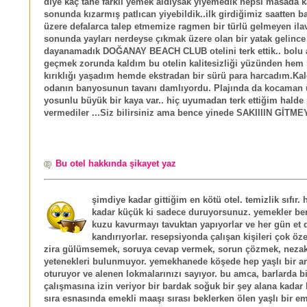
diye kaç tane farklı yemek aldıysak yiyemedik hepsi masada ka
sonunda kızarmış patlıcan yiyebildik..ilk girdiğimiz saatten 
üzere defalarca talep etmemize ragmen bir türlü gelmeyen ilav
sonunda yayları nerdeyse çıkmak üzere olan bir yatak gelince
dayanamadık DOĞANAY BEACH CLUB otelini terk ettik.. bolu 
geçmek zorunda kaldım bu otelin kalitesizliği yüzünden hem 
kırıklığı yaşadım hemde ekstradan bir sürü para harcadım.Ka
odanın banyosunun tavanı damlıyordu. Plajında da kocaman 
yosunlu büyük bir kaya var.. hiç uyumadan terk ettiğim halde
vermediler ...Siz bilirsiniz ama bence yinede SAKIIIIN GİTMEY
Bu otel hakkında şikayet yaz
şimdiye kadar gittiğim en kötü otel. temizlik sıfır. 
kadar küçük ki sadece duruyorsunuz. yemekler ber
kuzu kavurmayı tavuktan yapıyorlar ve her gün et d
kandırıyorlar. resepsiyonda çalışan kişileri çok öz
zira gülümsemek, soruya cevap vermek, sorun çözmek, nezak
yetenekleri bulunmuyor. yemekhanede köşede hep yaşlı bir 
oturuyor ve alenen lokmalarınızı sayıyor. bu amca, barlarda 
çalışmasına izin veriyor bir bardak soğuk bir şey alana kadar 
sıra esnasında emekli maaşı sırası beklerken ölen yaşlı bir e