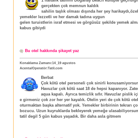
1 haftalık tatilimi Doğanay Beach kulüpte geçirdiğ
gerçekten çok memnun kaldık
sahilin taşlık olması dışında her şey harikaydı,özel
yemekler lezzetli ve her damak tadına uygun
gelen turuistlerin israf etmesi ve görgüsüz şekilde yemek alma
kabus gibiydi
Bu otel hakkında şikayet yaz
Konaklama Zamanı:14_19 agustos
Acenta/Operatör:Tatil.com
Berbat
Çok kötü otel personeli çok sinirli konusamiyorsu
Havuzlar çok kötü saat 18 de hepsi kapanıyor. Zat
aqua kapalı. Ayrıca temizlik sıfır. Havuzlar pislik i
e girmeniz çok zor her yer kayalık. Otelin yeri de çok kötü ote
oturmaktan başka alternatif yok. Yemekler birbirinin tekrarı ço
bozucu. Uzun kuyruklarda bekleyerek yemeğe ulasabiliyorsun
tatil degil 5 gün kabus yaşadık. Bir daha asla gitmem