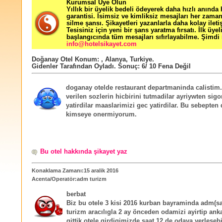
Kurumsal Üye Olun
Yıllık bir üyelik bedeli ödeyerek daha hızlı anında
garantisi. İsimsiz ve kimliksiz mesajları her zama
silme şansı. Şikayetleri yazanlarla daha kolay ileti
Tesisiniz için yeni bir şans yaratma fırsatı. İlk üyel
başlangıcında tüm mesajları sıfırlayabilme. Şimdi 
info@hotelsikayet.com
Doğanay Otel
Konum:
,
Alanya
,
Turkiye
.
Gidenler Tarafından Oyladı
. Sonuç:
6
/
10
Fena Değil
doganay otelde restaurant departmaninda calistim
verilen sozlerin hicbirini tutmadilar ayriywten sigo
yatirdilar maaslarimizi gec yatirdilar. Bu sebepten 
kimseye onermiyorum.
Bu otel hakkında şikayet yaz
Konaklama Zamanı:15 aralik 2016
Acenta/Operatör:adm turizm
berbat
Biz bu otele 3 kisi 2016 kurban bayraminda adm(sa
turizm aracılıgla 2 ay önceden odamizi ayirtip an
gittik.otele girdigimizde saat 12 de odaya yerleseb