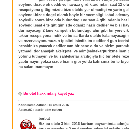
soylendi.bizde ok dedik ve havuza girdik.ardindan saat 12 ol
resepsiyona gittigimizde bize otelde yer olmadigi ve yarin g
soylendi.bizde dogel olarak boyle bir sacmaligi kabul edeme
soyledik.sonra bize oda bulundugu ve saat 4 gibi odanin hazi
soylendi.saat 4 te gittigimizde odaniz hazir dediler ve bizi ha
durmayacagi 2 tane kampetin bulundugu ahır gibi bir yere cik
tekrar resepsiyona indik ve bu sartlarda otelde kalamayacagi
ve rezervasyonumuzun iptalini istedik.tm dediler 4 gun iceris
hesabiniza yatacak dediler tam bir sene oldu ve bizim parami
yatmadi.doganay(ahlaksiz)otel ve adm(sahtekar)turizme inanip
yolunu tutmayin ve bu sahtekarlar arciligiyla hic bir otele re
yaptirmayin.yoksa sizde bizim gibi yolda kalirsiniz.bu terbiye
ha sakın inanmayın
Bu otel hakkında şikayet yaz
Konaklama Zamanı:15 aralik 2016
Acenta/Operatör:adm turizm
berbat
Biz bu otele 3 kisi 2016 kurban bayraminda adm(sa
turizm aracılıgla 2 ay önceden odamizi ayirtip an