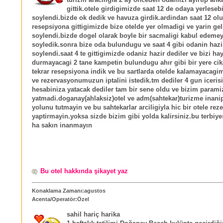
gittik.otele girdigimizde saat 12 de odaya yerleseb
soylendi.bizde ok dedik ve havuza girdik.ardindan saat 12 ol
resepsiyona gittigimizde bize otelde yer olmadigi ve yarin g
soylendi.bizde dogel olarak boyle bir sacmaligi kabul edeme
soyledik.sonra bize oda bulundugu ve saat 4 gibi odanin hazi
soylendi.saat 4 te gittigimizde odaniz hazir dediler ve bizi ha
durmayacagi 2 tane kampetin bulundugu ahır gibi bir yere cik
tekrar resepsiyona indik ve bu sartlarda otelde kalamayacagi
ve rezervasyonumuzun iptalini istedik.tm dediler 4 gun iceris
hesabiniza yatacak dediler tam bir sene oldu ve bizim parami
yatmadi.doganay(ahlaksiz)otel ve adm(sahtekar)turizme inanip
yolunu tutmayin ve bu sahtekarlar arciligiyla hic bir otele re
yaptirmayin.yoksa sizde bizim gibi yolda kalirsiniz.bu terbiye
ha sakın inanmayın
Bu otel hakkında şikayet yaz
Konaklama Zamanı:agustos
Acenta/Operatör:Özel
sahil hariç harika