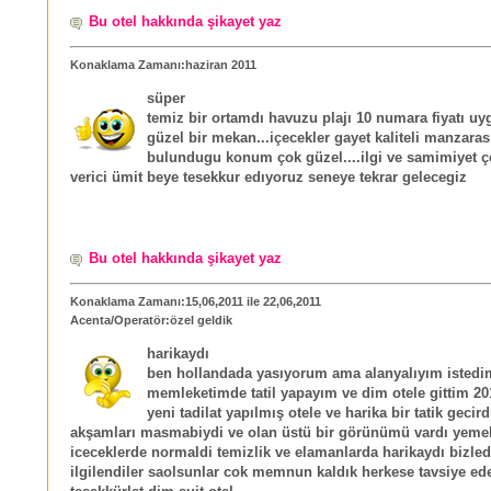
Bu otel hakkında şikayet yaz
Konaklama Zamanı:haziran 2011
süper
temiz bir ortamdı havuzu plajı 10 numara fiyatı u
güzel bir mekan...içecekler gayet kaliteli manzaras
bulundugu konum çok güzel....ilgi ve samimiyet 
verici ümit beye tesekkur edıyoruz seneye tekrar gelecegiz
Bu otel hakkında şikayet yaz
Konaklama Zamanı:15,06,2011 ile 22,06,2011
Acenta/Operatör:özel geldik
harikaydı
ben hollandada yasıyorum ama alanyalıyım istedi
memleketimde tatil yapayım ve dim otele gittim 20
yeni tadilat yapılmış otele ve harika bir tatik gecir
akşamları masmabiydi ve olan üstü bir görünümü vardı yemek
iceceklerde normaldi temizlik ve elamanlarda harikaydı bizle
ilgilendiler saolsunlar cok memnun kaldık herkese tavsiye ed