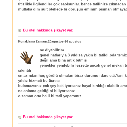
titizlikle ilgilendiler çok saolsunlar. bence tatilinize çıkmada
mutlaka dim suit otellede bi görüşün eminim pişman olmayac
Bu otel hakkında şikayet yaz
Konaklama Zamanı:20agustos-26 agustos
ne diyebilirim
genel hatlarıyla 3 yıldıza yakın bi tatildi.oda temiz
değil ama bina artık bitmiş
yemekler yenilebilir lezzette ancak genel mekan te
sıkıntılı
en azından hoş görülü olmaları biraz durumu idare etti.Yani k
yıldız hizmeti bu ücrete
bulamazsınız çok şey bekliyorsanız hayal kırıklığı olabilir ama
ne anlama geldiğini biliyorsanız
o zaman orta halli bi tatil yaparsınız
Bu otel hakkında şikayet yaz