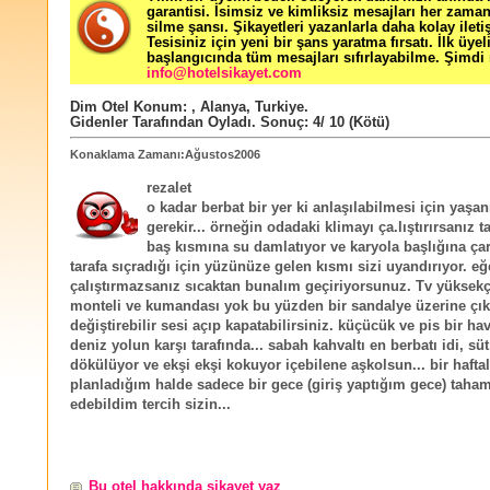
garantisi. İsimsiz ve kimliksiz mesajları her zama
silme şansı. Şikayetleri yazanlarla daha kolay ileti
Tesisiniz için yeni bir şans yaratma fırsatı. İlk üyel
başlangıcında tüm mesajları sıfırlayabilme. Şimdi 
info@hotelsikayet.com
Dim Otel
Konum:
,
Alanya
,
Turkiye
.
Gidenler Tarafından Oyladı
. Sonuç:
4
/
10
(Kötü)
Konaklama Zamanı:Ağustos2006
rezalet
o kadar berbat bir yer ki anlaşılabilmesi için yaşa
gerekir... örneğin odadaki klimayı ça.lıştırırsanız 
baş kısmına su damlatıyor ve karyola başlığına ça
tarafa sıçradığı için yüzünüze gelen kısmı sizi uyandırıyor. eğ
çalıştırmazsanız sıcaktan bunalım geçiriyorsunuz. Tv yüksekç
monteli ve kumandası yok bu yüzden bir sandalye üzerine çık
değiştirebilir sesi açıp kapatabilirsiniz. küçücük ve pis bir ha
deniz yolun karşı tarafında... sabah kahvaltı en berbatı idi, süt
dökülüyor ve ekşi ekşi kokuyor içebilene aşkolsun... bir haftalık
planladığım halde sadece bir gece (giriş yaptığım gece) tah
edebildim tercih sizin...
Bu otel hakkında şikayet yaz