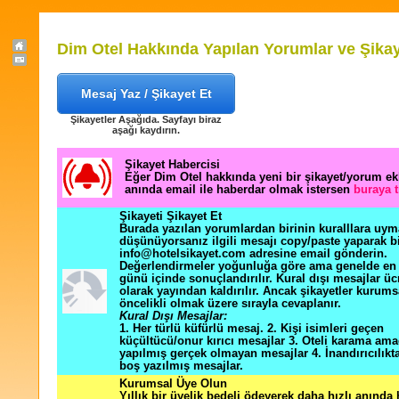
Dim Otel Hakkında Yapılan Yorumlar ve Şikay
Mesaj Yaz / Şikayet Et
Şikayetler Aşağıda. Sayfayı biraz
aşağı kaydırın.
Şikayet Habercisi
Eğer Dim Otel hakkında yeni bir şikayet/yorum e
anında email ile haberdar olmak istersen
buraya t
Şikayeti Şikayet Et
Burada yazılan yorumlardan birinin kuralllara uym
düşünüyorsanız ilgili mesajı copy/paste yaparak b
info@hotelsikayet.com adresine email gönderin.
Değerlendirmeler yoğunluğa göre ama genelde en f
günü içinde sonuçlandırılır. Kural dışı mesajlar üc
olarak yayından kaldırılır. Ancak şikayetler kurums
öncelikli olmak üzere sırayla cevaplanır.
Kural Dışı Mesajlar:
1. Her türlü küfürlü mesaj. 2. Kişi isimleri geçen
küçültücü/onur kırıcı mesajlar 3. Oteli karama ama
yapılmış gerçek olmayan mesajlar 4. İnandırıcılık
boş yazılmış mesajlar.
Kurumsal Üye Olun
Yıllık bir üyelik bedeli ödeyerek daha hızlı anında