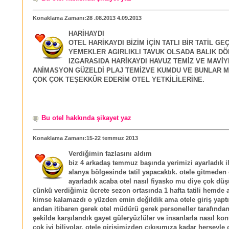
Konaklama Zamanı:28 .08.2013 4.09.2013
HARİHAYDI
OTEL HARİKAYDI BİZİM İÇİN TATLI BİR TATİL GE
YEMEKLER AGIRLIKLI TAVUK OLSADA BALIK DÖ
IZGARASIDA HARİKAYDI HAVUZ TEMİZ VE MAVİY
ANİMASYON GÜZELDİ PLAJ TEMİZVE KUMDU VE BUNLAR Mİ
ÇOK ÇOK TEŞEKKÜR EDERİM OTEL YETKİLİLERİNE.
Bu otel hakkında şikayet yaz
Konaklama Zamanı:15-22 temmuz 2013
Verdiğimin fazlasını aldım
biz 4 arkadaş temmuz başında yerimizi ayarladık i
alanya bölgesinde tatil yapacaktık. otele gitmede
ayarladık acaba otel nasıl fiyasko mu diye çok dü
çünkü verdiğimiz ücrete sezon ortasında 1 hafta tatili hemde 
kimse kalamazdı o yüzden emin değildik ama otele giriş yapt
andan itibaren gerek otel müdürü gerek personeller tarafından
şekilde karşılandık gayet güleryüzlüler ve insanlarla nasıl ko
çok iyi biliyolar. otele girişimizden çıkışımıza kadar herşeyle 