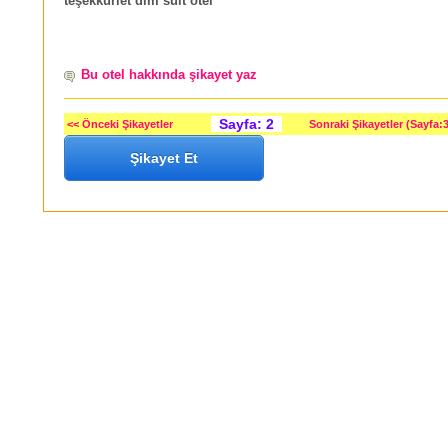
teşekkürlet dim suit otel
Bu otel hakkında şikayet yaz
Sayfa: 2
<< Önceki Şikayetler
Sonraki Şikayetler (Sayfa:3
Şikayet Et