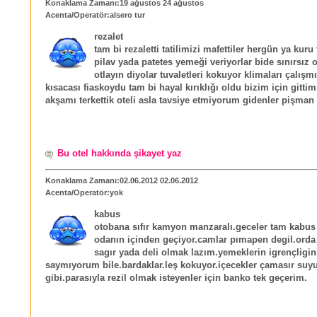
Konaklama Zamanı:19 ağustos 24 ağustos
Acenta/Operatör:alsero tur
rezalet
tam bi rezaletti tatilimizi mafettiler hergün ya kuru
pilav yada patetes yemeği veriyorlar bide sınırsız o
otlayın diyolar tuvaletleri kokuyor klimaları çalışm
kısacası fiaskoydu tam bi hayal kırıklığı oldu bizim için gitti
akşamı terkettik oteli asla tavsiye etmiyorum gidenler pişman o
Bu otel hakkında şikayet yaz
Konaklama Zamanı:02.06.2012 02.06.2012
Acenta/Operatör:yok
kabus
otobana sıfır kamyon manzaralı.geceler tam kabus t
odanın içinden geçiyor.camlar pımapen degil.orda
sagır yada deli olmak lazım.yemeklerin igrençligin
saymıyorum bile.bardaklar.leş kokuyor.içecekler çamasır suy
gibi.parasıyla rezil olmak isteyenler için banko tek geçerim.