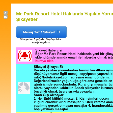
Mc Park Resort Hotel Hakkında Yapılan Yoru
Şikayetler
Mesaj Yaz / Şikayet Et
Şikayetler Aşağıda. Sayfayı biraz
aşağı kaydırın.
Şikayet Habercisi
Eğer Mc Park Resort Hotel hakkında yeni bir şika
eklendiğinde anında email ile haberdar olmak ist
buraya tıkla.
.
Şikayeti Şikayet Et
Burada yazılan yorumlardan birinin kuralllara uym
düşünüyorsanız ilgili mesajı copy/paste yaparak b
info@hotelsikayet.com adresine email gönderin.
Değerlendirmeler yoğunluğa göre ama genelde en f
günü içinde sonuçlandırılır. Kural dışı mesajlar üc
olarak yayından kaldırılır. Ancak şikayetler kurums
öncelikli olmak üzere sırayla cevaplanır.
Kural Dışı Mesajlar:
1. Her türlü küfürlü mesaj. 2. Kişi isimleri geçen
küçültücü/onur kırıcı mesajlar 3. Oteli karama ama
yapılmış gerçek olmayan mesajlar 4. İnandırıcılık
boş yazılmış mesajlar.