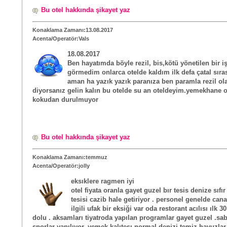
Bu otel hakkında şikayet yaz
Konaklama Zamanı:13.08.2017
Acenta/Operatör:Vals
18.08.2017
Ben hayatımda böyle rezil, bis,kötü yönetilen bir i
görmedim onlarca otelde kaldım ilk defa çatal sıra
aman ha yazık yazık paranıza ben paramla rezil o
diyorsanız gelin kalın bu otelde su an oteldeyim.yemekhane o
kokudan durulmuyor
Bu otel hakkında şikayet yaz
Konaklama Zamanı:temmuz
Acenta/Operatör:jolly
eksıklere ragmen iyi
otel fiyata oranla gayet guzel bır tesis denize sıf
tesisi cazib hale getiriyor . personel genelde can
ilgili ufak bir eksiği var oda restorant acılısı ılk 
dolu . aksamları tiyatroda yapılan programlar gayet guzel .sa
sporlar yapılıyor. yemek kalıtesı normal denizi temiz havuzlar