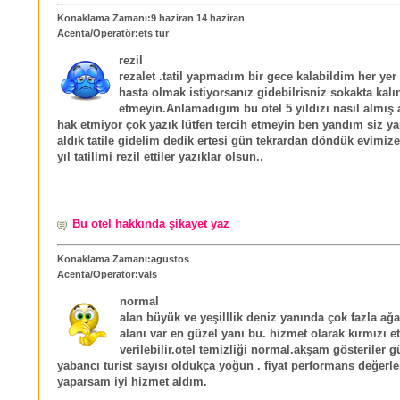
Konaklama Zamanı:9 haziran 14 haziran
Acenta/Operatör:ets tur
rezil
rezalet .tatil yapmadım bir gece kalabildim her yer 
hasta olmak istiyorsanız gidebilrisniz sokakta kalın
etmeyin.Anlamadıgım bu otel 5 yıldızı nasıl almış a
hak etmiyor çok yazık lütfen tercih etmeyin ben yandım siz y
aldık tatile gidelim dedik ertesi gün tekrardan döndük evimiz
yıl tatilimi rezil ettiler yazıklar olsun..
Bu otel hakkında şikayet yaz
Konaklama Zamanı:agustos
Acenta/Operatör:vals
normal
alan büyük ve yeşilllik deniz yanında çok fazla ağ
alanı var en güzel yanı bu. hizmet olarak kırmızı e
verilebilir.otel temizliği normal.akşam gösteriler g
yabancı turist sayısı oldukça yoğun . fiyat performans değerl
yaparsam iyi hizmet aldım.