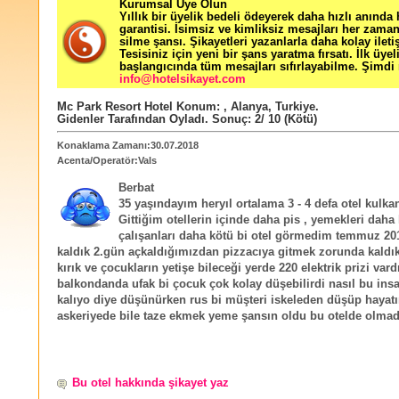
Kurumsal Üye Olun
Yıllık bir üyelik bedeli ödeyerek daha hızlı anında
garantisi. İsimsiz ve kimliksiz mesajları her zama
silme şansı. Şikayetleri yazanlarla daha kolay ileti
Tesisiniz için yeni bir şans yaratma fırsatı. İlk üyel
başlangıcında tüm mesajları sıfırlayabilme. Şimdi 
info@hotelsikayet.com
Mc Park Resort Hotel
Konum:
,
Alanya
,
Turkiye
.
Gidenler Tarafından Oyladı
. Sonuç:
2
/
10
(Kötü)
Konaklama Zamanı:30.07.2018
Acenta/Operatör:Vals
Berbat
35 yaşındayım heryıl ortalama 3 - 4 defa otel kulka
Gittiğim otellerin içinde daha pis , yemekleri daha 
çalışanları daha kötü bi otel görmedim temmuz 20
kaldık 2.gün açkaldığımızdan pizzacıya gitmek zorunda kaldı
kırık ve çocukların yetişe bileceği yerde 220 elektrik prizi vard
balkondanda ufak bi çocuk çok kolay düşebilirdi nasıl bu insa
kalıyo diye düşünürken rus bi müşteri iskeleden düşüp hayatı
askeriyede bile taze ekmek yeme şansın oldu bu otelde olmad
Bu otel hakkında şikayet yaz