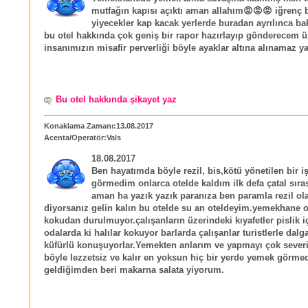
mutfağın kapısı açıktı aman allahım😡😡😡 iğrenç 
yiyecekler kap kacak yerlerde buradan ayrılınca ba
bu otel hakkında çok geniş bir rapor hazırlayıp gönderecem ü
insanımızın misafir perverliği böyle ayaklar altına alınamaz y
Bu otel hakkında şikayet yaz
Konaklama Zamanı:13.08.2017
Acenta/Operatör:Vals
18.08.2017
Ben hayatımda böyle rezil, bis,kötü yönetilen bir i
görmedim onlarca otelde kaldım ilk defa çatal sıra
aman ha yazık yazık paranıza ben paramla rezil o
diyorsanız gelin kalın bu otelde su an oteldeyim.yemekhane o
kokudan durulmuyor.çalışanların üzerindeki kıyafetler pislik i
odalarda ki halılar kokuyor barlarda çalışanlar turistlerle dalg
küfürlü konuşuyorlar.Yemekten anlarım ve yapmayı çok seve
böyle lezzetsiz ve kalır en yoksun hiç bir yerde yemek görme
geldiğimden beri makarna salata yiyorum.