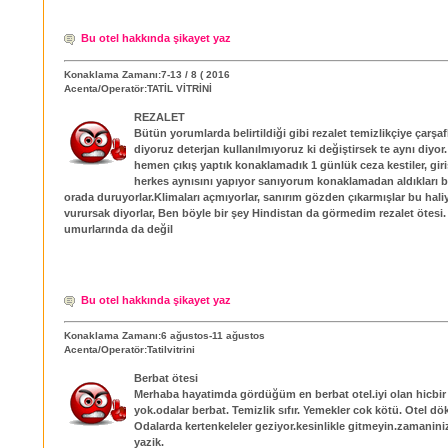
Bu otel hakkında şikayet yaz
Konaklama Zamanı:7-13 / 8 ( 2016
Acenta/Operatör:TATİL VİTRİNİ
REZALET
Bütün yorumlarda belirtildiği gibi rezalet temizlikçiye çarşafl
diyoruz deterjan kullanılmıyoruz ki değiştirsek te aynı diyor.
hemen çıkış yaptık konaklamadık 1 günlük ceza kestiler, gir
herkes aynısını yapıyor sanıyorum konaklamadan aldıkları b
orada duruyorlar.Klimaları açmıyorlar, sanırım gözden çıkarmışlar bu hali
vurursak diyorlar, Ben böyle bir şey Hindistan da görmedim rezalet ötesi.
umurlarında da değil
Bu otel hakkında şikayet yaz
Konaklama Zamanı:6 ağustos-11 ağustos
Acenta/Operatör:Tatilvitrini
Berbat ötesi
Merhaba hayatimda gördüğüm en berbat otel.iyi olan hicbi
yok.odalar berbat. Temizlik sıfır. Yemekler cok kötü. Otel dö
Odalarda kertenkeleler geziyor.kesinlikle gitmeyin.zamanini
yazik.