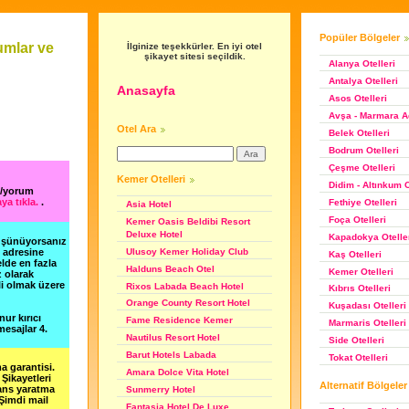
Popüler Bölgeler
umlar ve
İlginize teşekkürler. En iyi otel
şikayet sitesi seçildik.
Alanya Otelleri
Antalya Otelleri
Anasayfa
Asos Otelleri
Avşa - Marmara Ad
Otel Ara
Belek Otelleri
Bodrum Otelleri
Çeşme Otelleri
Kemer Otelleri
Didim - Altınkum O
t/yorum
ya tıkla.
.
Fethiye Otelleri
Asia Hotel
Foça Otelleri
Kemer Oasis Beldibi Resort
Deluxe Hotel
Kapadokya Otelle
düşünüyorsanız
Ulusoy Kemer Holiday Club
m adresine
Kaş Otelleri
lde en fazla
Halduns Beach Otel
Kemer Otelleri
z olarak
li olmak üzere
Rixos Labada Beach Hotel
Kıbrıs Otelleri
Orange County Resort Hotel
Kuşadası Otelleri
nur kırıcı
Fame Residence Kemer
Marmaris Otelleri
esajlar 4.
Nautilus Resort Hotel
Side Otelleri
Barut Hotels Labada
Tokat Otelleri
a garantisi.
Amara Dolce Vita Hotel
Şikayetleri
Alternatif Bölgeler
şans yaratma
Sunmerry Hotel
 Şimdi mail
Fantasia Hotel De Luxe