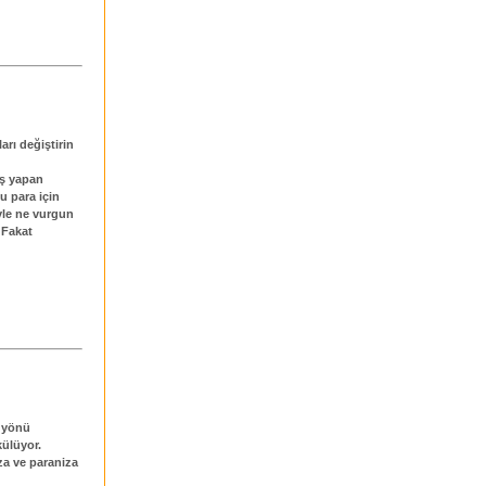
arı değiştirin
iş yapan
u para için
yle ne vurgun
 Fakat
r yönü
külüyor.
za ve paraniza