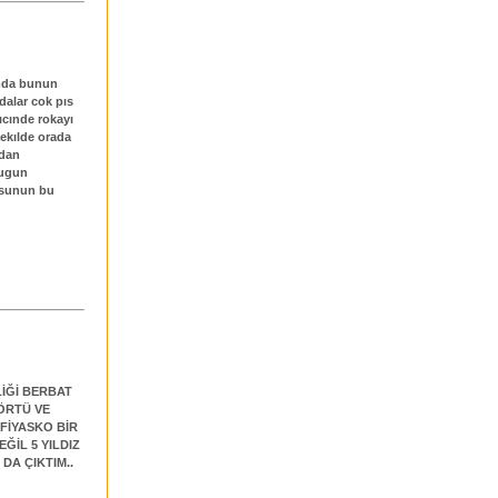
tımda bunun
dalar cok pıs
 ıcınde rokayı
sekılde orada
adan
cugun
dusunun bu
İĞİ BERBAT
 ÖRTÜ VE
 FİYASKO BİR
ĞİL 5 YILDIZ
DA ÇIKTIM..