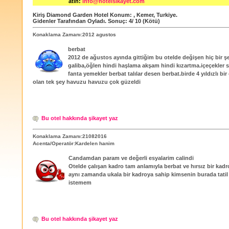
atın:
info@hotelsikayet.com
Kiriş Diamond Garden Hotel
Konum:
,
Kemer
,
Turkiye
.
Gidenler Tarafından Oyladı
. Sonuç:
4
/
10
(Kötü)
Konaklama Zamanı:2012 agustos
berbat
2012 de ağustos ayında gittiğim bu otelde değişen hiç bir ş
galiba,öğlen hindi haşlama akşam hindi kızartma.içeçekler s
fanta yemekler berbat talılar desen berbat.birde 4 yıldızlı bir
olan tek şey havuzu havuzu çok güzeldi
Bu otel hakkında şikayet yaz
Konaklama Zamanı:21082016
Acenta/Operatör:Kardelen hanim
Candamdan param ve değerli esyalarim calindi
Otelde çalışan kadro tam anlamıyla berbat ve hırsız bir kadro 
aynı zamanda ukala bir kadroya sahip kimsenin burada tati
istemem
Bu otel hakkında şikayet yaz