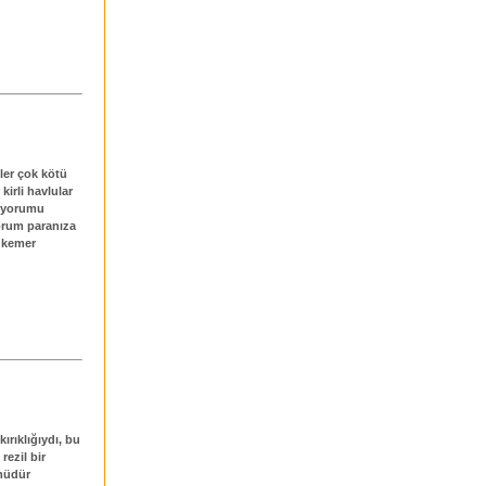
kler çok kötü
kirli havlular
n yorumu
orum paranıza
 kemer
kırıklığıydı, bu
rezil bir
 müdür