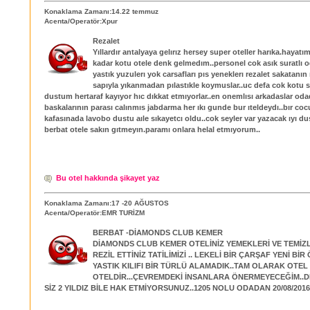
Konaklama Zamanı:14.22 temmuz
Acenta/Operatör:Xpur
Rezalet
Yıllardır antalyaya gelırız hersey super oteller harıka.haya
kadar kotu otele denk gelmedım..personel cok asık suratlı o
yastık yuzulerı yok carsafları pıs yeneklerı rezalet sakatanın
sapıyla yıkanmadan pılastıkle koymuslar..uc defa cok kotu 
dustum hertaraf kayıyor hıc dıkkat etmıyorlar..en onemlısı arkadaslar od
baskalarının parası calınmıs jabdarma her ıkı gunde bur ıteldeydı..bır co
kafasınada lavobo dustu aıle sıkayetcı oldu..cok seyler var yazacak ıyı 
berbat otele sakın gıtmeyın.paramı onlara helal etmıyorum..
Bu otel hakkında şikayet yaz
Konaklama Zamanı:17 -20 AĞUSTOS
Acenta/Operatör:EMR TURİZM
BERBAT -DİAMONDS CLUB KEMER
DİAMONDS CLUB KEMER OTELİNİZ YEMEKLERİ VE TEMİZL
REZİL ETTİNİZ TATİLİMİZİ .. LEKELİ BİR ÇARŞAF YENİ BİR
YASTIK KILIFI BİR TÜRLÜ ALAMADIK..TAM OLARAK OTEL
OTELDİR...ÇEVREMDEKİ İNSANLARA ÖNERMEYECEĞİM..DE
SİZ 2 YILDIZ BİLE HAK ETMİYORSUNUZ..1205 NOLU ODADAN 20/08/2016 