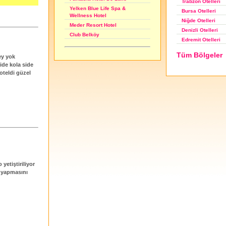
Trabzon Otelleri
Yelken Blue Life Spa &
Bursa Otelleri
Wellness Hotel
Niğde Otelleri
Meder Resort Hotel
Denizli Otelleri
Club Belköy
Edremit Otelleri
Tüm Bölgeler
ey yok
ide kola side
 oteldi güzel
yetiştiriliyor
l yapmasını