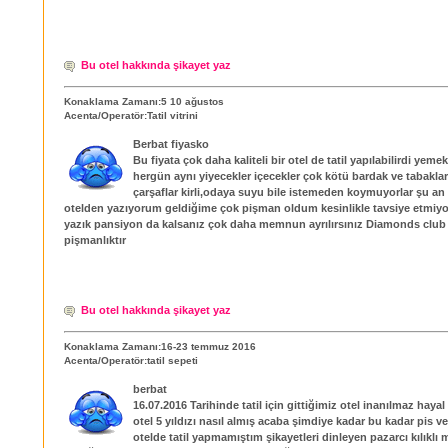
Bu otel hakkında şikayet yaz
Konaklama Zamanı:5 10 ağustos
Acenta/Operatör:Tatil vitrini
Berbat fiyasko
Bu fiyata çok daha kaliteli bir otel de tatil yapılabilirdi yeme
hergün aynı yiyecekler içecekler çok kötü bardak ve tabaklar 
çarşaflar kirli,odaya suyu bile istemeden koymuyorlar şu a
otelden yazıyorum geldiğime çok pişman oldum kesinlikle tavsiye etmiy
yazık pansiyon da kalsanız çok daha memnun ayrılırsınız Diamonds club
pişmanlıktır
Bu otel hakkında şikayet yaz
Konaklama Zamanı:16-23 temmuz 2016
Acenta/Operatör:tatil sepeti
berbat
16.07.2016 Tarihinde tatil için gittiğimiz otel inanılmaz hayal 
otel 5 yıldızı nasıl almış acaba şimdiye kadar bu kadar pis ve 
otelde tatil yapmamıştım şikayetleri dinleyen pazarcı kılıklı