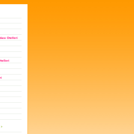
ası Otelleri
telleri
ri