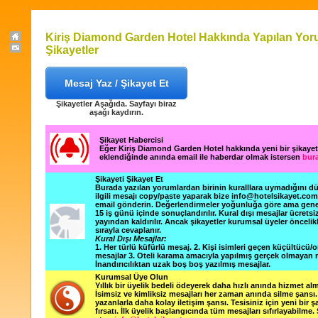
Kiriş Diamond Garden Hotel Hakkında Yapılan Yor
Şikayetler
Mesaj Yaz / Şikayet Et
Şikayetler Aşağıda. Sayfayı biraz
aşağı kaydırın.
Şikayet Habercisi
Eğer Kiriş Diamond Garden Hotel hakkında yeni bir şikaye
eklendiğinde anında email ile haberdar olmak istersen
bura
Şikayeti Şikayet Et
Burada yazılan yorumlardan birinin kuralllara uymadığını 
ilgili mesajı copy/paste yaparak bize info@hotelsikayet.co
email gönderin. Değerlendirmeler yoğunluğa göre ama gene
15 iş günü içinde sonuçlandırılır. Kural dışı mesajlar ücretsi
yayından kaldırılır. Ancak şikayetler kurumsal üyeler öncelik
sırayla cevaplanır.
Kural Dışı Mesajlar:
1. Her türlü küfürlü mesaj. 2. Kişi isimleri geçen küçültücü/o
mesajlar 3. Oteli karama amacıyla yapılmış gerçek olmayan m
İnandırıcılıktan uzak boş boş yazılmış mesajlar.
Kurumsal Üye Olun
Yıllık bir üyelik bedeli ödeyerek daha hızlı anında hizmet alm
İsimsiz ve kimliksiz mesajları her zaman anında silme şansı. 
yazanlarla daha kolay iletişim şansı. Tesisiniz için yeni bir 
fırsatı. İlk üyelik başlangıcında tüm mesajları sıfırlayabilme.