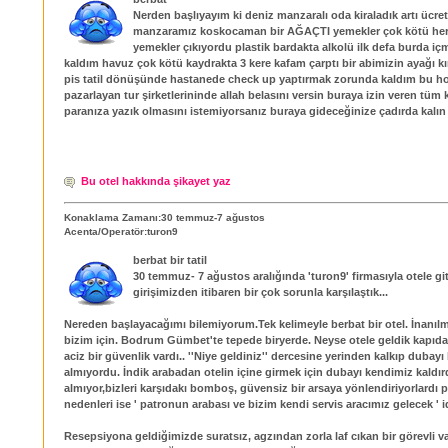
Nerden başlıyayım ki deniz manzaralı oda kiraladık artı ücre
manzaramız koskocaman bir AĞAÇTI yemekler çok kötü he
yemekler çıkıyordu plastik bardakta alkolü ilk defa burda i
kaldım havuz çok kötü kaydrakta 3 kere kafam çarptı bir abimizin ayağı kı
pis tatil dönüşünde hastanede check up yaptırmak zorunda kaldım bu ho
pazarlayan tur şirketlerininde allah belasını versin buraya izin veren tüm
paranıza yazık olmasını istemiyorsanız buraya gideceğinize çadırda kalın d
Bu otel hakkında şikayet yaz
Konaklama Zamanı:30 temmuz-7 ağustos
Acenta/Operatör:turon9
berbat bir tatil
30 temmuz- 7 ağustos aralığında 'turon9' firmasıyla otele git
girişimizden itibaren bir çok sorunla karşılaştık...
Nereden başlayacağımı bilemiyorum.Tek kelimeyle berbat bir otel. İnanılma
bizim için. Bodrum Gümbet'te tepede biryerde. Neyse otele geldik kapı
aciz bir güvenlik vardı.. ''Niye geldiniz'' dercesine yerinden kalkıp dubayı 
almıyordu. İndik arabadan otelin içine girmek için dubayı kendimiz kaldırd
almıyor,bizleri karşıdakı bomboş, güvensiz bir arsaya yönlendiriyorlardı p
nedenleri ise ' patronun arabası ve bizim kendi servis aracımız gelecek ' id
Resepsiyona geldiğimizde suratsız, agzından zorla laf cıkan bir görevli var