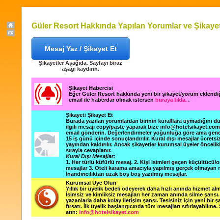
Güler Resort Hakkında Yapılan Yorumlar ve Şikayet
Mesaj Yaz / Şikayet Et
Şikayetler Aşağıda. Sayfayı biraz
aşağı kaydırın.
Şikayet Habercisi
Eğer Güler Resort hakkında yeni bir şikayet/yorum eklend
email ile haberdar olmak istersen
buraya tıkla.
.
Şikayeti Şikayet Et
Burada yazılan yorumlardan birinin kuralllara uymadığını 
ilgili mesajı copy/paste yaparak bize info@hotelsikayet.co
email gönderin. Değerlendirmeler yoğunluğa göre ama gene
15 iş günü içinde sonuçlandırılır. Kural dışı mesajlar ücretsi
yayından kaldırılır. Ancak şikayetler kurumsal üyeler öncelik
sırayla cevaplanır.
Kural Dışı Mesajlar:
1. Her türlü küfürlü mesaj. 2. Kişi isimleri geçen küçültücü/o
mesajlar 3. Oteli karama amacıyla yapılmış gerçek olmayan m
İnandırıcılıktan uzak boş boş yazılmış mesajlar.
Kurumsal Üye Olun
Yıllık bir üyelik bedeli ödeyerek daha hızlı anında hizmet alm
İsimsiz ve kimliksiz mesajları her zaman anında silme şansı. 
yazanlarla daha kolay iletişim şansı. Tesisiniz için yeni bir 
fırsatı. İlk üyelik başlangıcında tüm mesajları sıfırlayabilme.
atın:
info@hotelsikayet.com