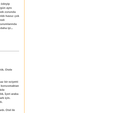
t ödeyip
rgün aynı
çmek zorunda
rıldı havuz çok
teli
 kurumlarında
aha iyi...
tik. Otele
z bir eziyetti
da konusmaktan
bile
ık. İçeri araba
ark için.
i.
dı. Otel ile