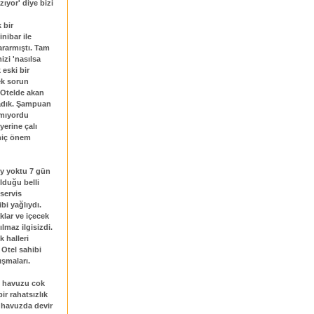
ıyor' diye bizi
 bir
inibar ile
ararmıştı. Tam
izi 'nasılsa
eski bir
ek sorun
. Otelde akan
ladık. Şampuan
nmıyordu
yerine çalı
 hiç önem
ey yoktu 7 gün
lduğu belli
servis
ibi yağlıydı.
lar ve içecek
lmaz ilgisizdi.
 halleri
 Otel sahibi
şmaları.
n havuzu cok
r rahatsızlık
 havuzda devir