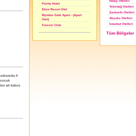
Hatay Otelleri
Fiorita Hotel
Tekirdağ Otelleri
Eken Resort Otel
Şanlıurfa Otelleri
Myndus Gate Apart - (Apart
Akyaka Otelleri
Otel)
İstanbul Otelleri
Forever Club
Tüm Bölgeler
 bodrumda 4
k cocuk
rine ait kabus