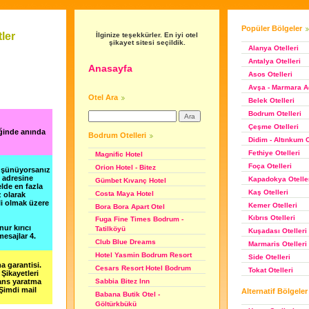
Popüler Bölgeler
ler
İlginize teşekkürler. En iyi otel
şikayet sitesi seçildik.
Alanya Otelleri
Antalya Otelleri
Anasayfa
Asos Otelleri
Avşa - Marmara Ad
Otel Ara
Belek Otelleri
Bodrum Otelleri
Çeşme Otelleri
iğinde anında
Bodrum Otelleri
Didim - Altınkum O
Fethiye Otelleri
Magnific Hotel
Foça Otelleri
Orion Hotel - Bitez
düşünüyorsanız
m adresine
Kapadokya Otelle
Gümbet Kıvanç Hotel
lde en fazla
Kaş Otelleri
Costa Maya Hotel
z olarak
li olmak üzere
Kemer Otelleri
Bora Bora Apart Otel
Kıbrıs Otelleri
Fuga Fine Times Bodrum -
nur kırıcı
Tatilköyü
Kuşadası Otelleri
esajlar 4.
Club Blue Dreams
Marmaris Otelleri
Hotel Yasmin Bodrum Resort
Side Otelleri
a garantisi.
Cesars Resort Hotel Bodrum
Tokat Otelleri
Şikayetleri
şans yaratma
Sabbia Bitez Inn
 Şimdi mail
Alternatif Bölgeler
Babana Butik Otel -
Göltürkbükü