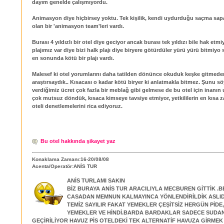
dayım genelde çalışmıyordu.
Animasyon diye hiçbirsey yoktu. Tek kişilik, kendi uydurduğu saçma sap
olan bir 'animasyon team'leri vardı.
Burası 4 yıldızlı bir otel diye geciyor ancak burası tek yıldızı bile hak etmi
plajımız var diye bizi halk plajı diye biryere götürdüler yürü yürü bitmiyo s
en sonunda kötü bir plajı vardı.
Malesef ki otel yorumlarını daha tatilden dönünce okuduk keşke gitmede
araştırsaydık.. Kısacası o kadar kötü biryer ki anlatmakla bitmez. Şunu sö
verdiğimiz ücret çok fazla bir meblağ gibi gelmese de bu otel için inanın u
çok mutsuz döndük, kısaca kimseye tavsiye etmiyor, yetkililerin en kısa
oteli denetlemelerini rica ediyoruz.
Bu otel hakkında şikayet yaz
Konaklama Zamanı:16-20/08/08
Acenta/Operatör:ANİS TUR
ANİS TURLAMI SAKIN
BİZ BURAYA ANİS TUR ARACILIYLA MECBUREN GİTTİK .
CASADAN MEMNUN KALMAYINCA YÖNLENDİRİLDİK ASLI
TEMİZ SAYILIR FAKAT YEMEKLER ÇEŞİTSİZ HERGÜN PİDE
YEMEKLER VE HİNDİ.BARDA BARDAKLAR SADECE SUDA
GEÇİRİLİYOR HAVUZ PİS OTELDEKİ TEK ALTERNATİF HAVUZA GİRME