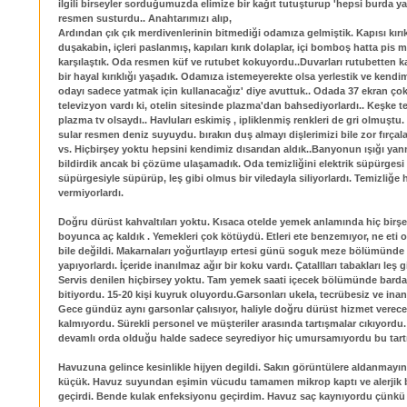
ilgili birseyler sorduğumuzda elimize bir kağıt tutuşturup 'hepsi burda yaz
resmen susturdu.. Anahtarımızı alıp,
Ardından çık çık merdivenlerinin bitmediği odamıza gelmiştik. Kapısı kırık
duşakabin, içleri paslanmış, kapıları kırık dolaplar, içi bomboş hatta pis m
karşılaştık. Oda resmen küf ve rutubet kokuyordu..Duvarları rutubetten k
bir hayal kırıklığı yaşadık. Odamıza istemeyerekte olsa yerlestik ve kendim
odayı sadece yatmak için kullanacağız' diye avuttuk.. Odada 37 ekran çok 
televizyon vardı ki, otelin sitesinde plazma'dan bahsediyorlardı.. Keşke t
plazma tv olsaydı.. Havluları eskimiş , ipliklenmiş renkleri de gri olmuştu
sular resmen deniz suyuydu. bırakın duş almayı dişlerimizi bile zor fırça
vs. Hiçbirşey yoktu hepsini kendimiz dısarıdan aldık..Banyonun ışığı ya
bildirdik ancak bi çözüme ulaşamadık. Oda temizliğini elektrik süpürgesi 
süpürgesiyle süpürüp, leş gibi olmus bir viledayla siliyorlardı. Temizliğe
vermiyorlardı.
Doğru dürüst kahvaltıları yoktu. Kısaca otelde yemek anlamında hiç birş
boyunca aç kaldık . Yemekleri çok kötüydü. Etleri ete benzemıyor, ne eti o
bile değildi. Makarnaları yoğurtlayıp ertesi günü soguk meze bölümünde 
yapıyorlardı. İçeride inanılmaz ağır bir koku vardı. Çatallları tabakları leş g
Servis denilen hiçbirsey yoktu. Tam yemek saati içecek bölümünde bardak
bitiyordu. 15-20 kişi kuyruk oluyordu.Garsonları ukela, tecrübesiz ve inanı
Gece gündüz aynı garsonlar çalısıyor, haliyle doğru dürüst hizmet verecek
kalmıyordu. Sürekli personel ve müşteriler arasında tartışmalar cıkıyordu.
devamlı orda olduğu halde sadece seyrediyor hiç umursamıyordu bu tartı
Havuzuna gelince kesinlikle hijyen degildi. Sakın görüntülere aldanmayı
küçük. Havuz suyundan eşimin vücudu tamamen mikrop kaptı ve alerjik bi
geçirdi. Bende kulak enfeksiyonu geçirdim. Havuz saç kaynıyordu çünkü