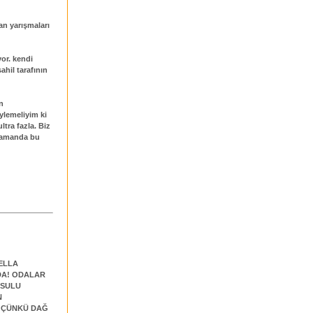
an yarışmaları
yor. kendi
ahil tarafının
n
ylemeliyim ki
ltra fazla. Biz
 zamanda bu
BELLA
DA! ODALAR
,SULU
N
K ÇÜNKÜ DAĞ