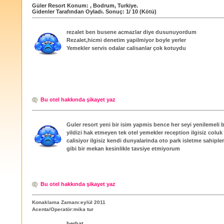
Güler Resort
Konum:
,
Bodrum
,
Turkiye
.
Gidenler Tarafından Oyladı
. Sonuç:
1
/
10
(Kötü)
rezalet ben busene acmazlar diye dusunuyordum
Rezalet,hicmi denetim yapilmiyor boyle yerler
Yemekler servis odalar calisanlar çok kotuydu
Bu otel hakkında şikayet yaz
Guler resort yeni bir isim yapmis bence her seyi yenilemeli
yildizi hak etmeyen tek otel yemekler reception ilgisiz colu
calisiyor ilgisiz kendi dunyalarinda oto park isletme sahiple
gibi bir mekan kesinlikle tavsiye etmiyorum
Bu otel hakkında şikayet yaz
Konaklama Zamanı:eylül 2011
Acenta/Operatör:mika tur
berbat