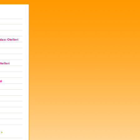
ası Otelleri
telleri
ri