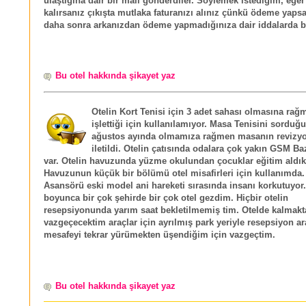
ulaştığına dair bir mail gönderdiler. Söylemek istediğim, eğer
kalırsanız çıkışta mutlaka faturanızı alınız çünkü ödeme yapsa
daha sonra arkanızdan ödeme yapmadığınıza dair iddalarda b
Bu otel hakkında şikayet yaz
Otelin Kort Tenisi için 3 adet sahası olmasına rağ
işlettiği için kullanılamıyor. Masa Tenisini sordu
ağustos ayında olmamıza rağmen masanın revizy
iletildi. Otelin çatısında odalara çok yakın GSM B
var. Otelin havuzunda yüzme okulundan çocuklar eğitim aldıkl
Havuzunun küçük bir bölümü otel misafirleri için kullanımda.
Asansörü eski model ani hareketi sırasında insanı korkutuyor.
boyunca bir çok şehirde bir çok otel gezdim. Hiçbir otelin
resepsiyonunda yarım saat bekletilmemiş tim. Otelde kalmakt
vazgeçecektim araçlar için ayrılmış park yeriyle resepsiyon a
mesafeyi tekrar yürümekten üşendiğim için vazgeçtim.
Bu otel hakkında şikayet yaz