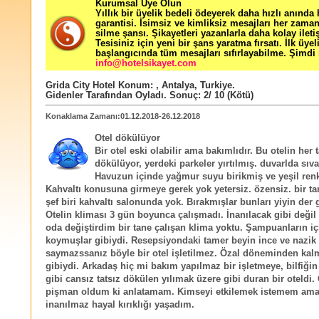
Kurumsal Üye Olun
Yıllık bir üyelik bedeli ödeyerek daha hızlı anında
garantisi. İsimsiz ve kimliksiz mesajları her zama
silme şansı. Şikayetleri yazanlarla daha kolay ileti
Tesisiniz için yeni bir şans yaratma fırsatı. İlk üyel
başlangıcında tüm mesajları sıfırlayabilme. Şimdi 
info@hotelsikayet.com
Grida City Hotel
Konum:
,
Antalya
,
Turkiye
.
Gidenler Tarafından Oyladı
. Sonuç:
2
/
10
(Kötü)
Konaklama Zamanı:01.12.2018-26.12.2018
Otel dökülüyor
Bir otel eski olabilir ama bakımlıdır. Bu otelin her t
dökülüyor, yerdeki parkeler yırtılmış. duvarlda sıva
Havuzun içinde yağmur suyu birikmiş ve yeşil renk
Kahvaltı konusuna girmeye gerek yok yetersiz. özensiz. bir t
şef biri kahvaltı salonunda yok. Bırakmışlar bunları yiyin der g
Otelin kliması 3 gün boyunca çalışmadı. İnanılacak gibi değil
oda değiştirdim bir tane çalışan klima yoktu. Şampuanların iç
koymuşlar gibiydi. Resepsiyondaki tamer beyin ince ve nazik 
saymazssanız böyle bir otel işletilmez. Özal döneminden kalm
gibiydi. Arkadaş hiç mi bakım yapılmaz bir işletmeye, bilfiğin 
gibi cansız tatsız dökülen yılımak üzere gibi duran bir oteldi.
pişman oldum ki anlatamam. Kimseyi etkilemek istemem am
inanılmaz hayal kırıklığı yaşadım.