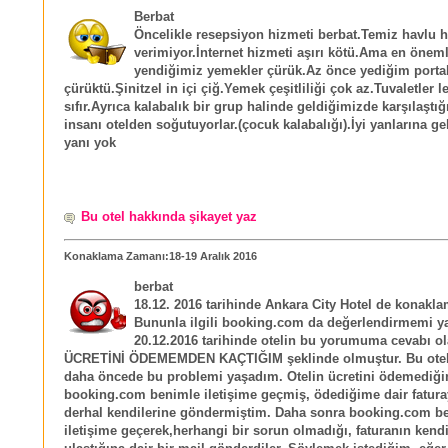
Berbat
Öncelikle resepsiyon hizmeti berbat.Temiz havlu h
verimiyor.İnternet hizmeti aşırı kötü.Ama en öneml
yendiğimiz yemekler çürük.Az önce yediğim porta
çürüktü.Şinitzel in içi çiğ.Yemek çeşitliliği çok az.Tuvaletler l
sıfır.Ayrıca kalabalık bir grup halinde geldiğimizde karşılaştı
insanı otelden soğutuyorlar.(çocuk kalabalığı).İyi yanlarına gel
yanı yok
Bu otel hakkında şikayet yaz
Konaklama Zamanı:18-19 Aralık 2016
berbat
18.12. 2016 tarihinde Ankara City Hotel de konakl
Bununla ilgili booking.com da değerlendirmemi y
20.12.2016 tarihinde otelin bu yorumuma cevabı ola
ÜCRETİNİ ÖDEMEMDEN KAÇTIĞIM şeklinde olmuştur. Bu otelle
daha öncede bu problemi yaşadım. Otelin ücretini ödemediği
booking.com benimle iletişime geçmiş, ödediğime dair faturay
derhal kendilerine göndermiştim. Daha sonra booking.com b
iletişime geçerek,herhangi bir sorun olmadığı, faturanın kendi