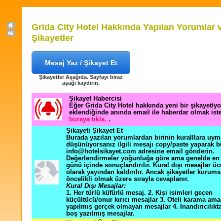
Grida City Hotel Hakkında Yapılan Yorumlar 
Şikayetler
Mesaj Yaz / Şikayet Et
Şikayetler Aşağıda. Sayfayı biraz
aşağı kaydırın.
Şikayet Habercisi
Eğer Grida City Hotel hakkında yeni bir şikayet/y
eklendiğinde anında email ile haberdar olmak ist
buraya tıkla.
.
Şikayeti Şikayet Et
Burada yazılan yorumlardan birinin kuralllara uym
düşünüyorsanız ilgili mesajı copy/paste yaparak b
info@hotelsikayet.com adresine email gönderin.
Değerlendirmeler yoğunluğa göre ama genelde en f
günü içinde sonuçlandırılır. Kural dışı mesajlar üc
olarak yayından kaldırılır. Ancak şikayetler kurums
öncelikli olmak üzere sırayla cevaplanır.
Kural Dışı Mesajlar:
1. Her türlü küfürlü mesaj. 2. Kişi isimleri geçen
küçültücü/onur kırıcı mesajlar 3. Oteli karama ama
yapılmış gerçek olmayan mesajlar 4. İnandırıcılık
boş yazılmış mesajlar.