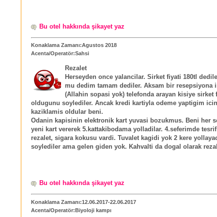
Bu otel hakkında şikayet yaz
Konaklama Zamanı:Agustos 2018
Acenta/Operatör:Sahsi
Rezalet
Herseyden once yalancilar. Sirket fiyati 180tl dedile
mu dedim tamam dediler. Aksam bir resepsiyona 
(Allahin sopasi yok) telefonda arayan kisiye sirket f
oldugunu soylediler. Ancak kredi kartiyla odeme yaptigim icin
kaziklamis oldular beni.
Odanin kapisinin elektronik kart yuvasi bozukmus. Beni her s
yeni kart vererek 5.kattakibodama yolladilar. 4.seferimde tesrif 
rezalet, sigara kokusu vardi. Tuvalet kagidi yok 2 kere yollaya
soylediler ama gelen giden yok. Kahvalti da dogal olarak rezal
Bu otel hakkında şikayet yaz
Konaklama Zamanı:12.06.2017-22.06.2017
Acenta/Operatör:Biyoloji kampı