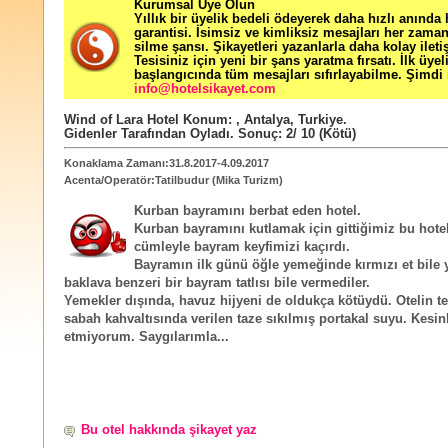
Kurumsal Üye Olun
Yıllık bir üyelik bedeli ödeyerek daha hızlı anında
garantisi. İsimsiz ve kimliksiz mesajları her zama
silme şansı. Şikayetleri yazanlarla daha kolay ileti
Tesisiniz için yeni bir şans yaratma fırsatı. İlk üyel
başlangıcında tüm mesajları sıfırlayabilme. Şimdi 
info@hotelsikayet.com
Wind of Lara Hotel
Konum:
,
Antalya
,
Turkiye
.
Gidenler Tarafından Oyladı
. Sonuç:
2
/
10
(Kötü)
Konaklama Zamanı:31.8.2017-4.09.2017
Acenta/Operatör:Tatilbudur (Mika Turizm)
Kurban bayramını berbat eden hotel.
Kurban bayramını kutlamak için gittiğimiz bu hotel
cümleyle bayram keyfimizi kaçırdı.
Bayramın ilk günü öğle yemeğinde kırmızı et bile 
baklava benzeri bir bayram tatlısı bile vermediler.
Yemekler dışında, havuz hijyeni de oldukça kötüydü. Otelin te
sabah kahvaltısında verilen taze sıkılmış portakal suyu. Kesinl
etmiyorum. Saygılarımla...
Bu otel hakkında şikayet yaz