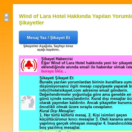
Wind of Lara Hotel Hakkında Yapılan Yoruml
Şikayetler
Mesaj Yaz / Şikayet Et
Şikayetler Aşağıda. Sayfayı biraz
aşağı kaydırın.
Şikayet Habercisi
Eğer Wind of Lara Hotel hakkında yeni bir şikaye
eklendiğinde anında email ile haberdar olmak ist
buraya tıkla.
.
Şikayeti Şikayet Et
Burada yazılan yorumlardan birinin kuralllara uym
düşünüyorsanız ilgili mesajı copy/paste yaparak b
info@hotelsikayet.com adresine email gönderin.
Değerlendirmeler yoğunluğa göre ama genelde en f
günü içinde sonuçlandırılır. Kural dışı mesajlar üc
olarak yayından kaldırılır. Ancak şikayetler kurums
öncelikli olmak üzere sırayla cevaplanır.
Kural Dışı Mesajlar:
1. Her türlü küfürlü mesaj. 2. Kişi isimleri geçen
küçültücü/onur kırıcı mesajlar 3. Oteli karama ama
yapılmış gerçek olmayan mesajlar 4. İnandırıcılık
boş yazılmış mesajlar.