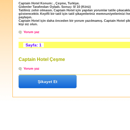
Captain Hotel
Konum:
,
Çeşme
,
Turkiye
.
Gidenler Tarafından Oyladı
. Sonuç:
0
/
10
(Kötü)
Tatiliniz zehir olmasın. Captain Hotel için yapılan yorumlar tatile çıkacakl
gösterecektir. Keyifli bir tatil için tatil şikayetleriniz memnuniyetlerinizi h
paylaşın.
Captain Hotel için daha önceden bir yorum yazılmamış. Captain Hotel şik
kişi siz olun.
Yorum yaz
Sayfa: 1
Captain Hotel Çeşme
Yorum yaz
Şikayet Et