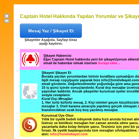
Captain Hotel Hakkında Yapılan Yorumlar ve Şikaye
Mesaj Yaz / Şikayet Et
Şikayetler Aşağıda. Sayfayı biraz
aşağı kaydırın.
Şikayet Habercisi
Eğer Captain Hotel hakkında yeni bir şikayet/yorum eklen
email ile haberdar olmak istersen
buraya tıkla.
.
Şikayeti Şikayet Et
Burada yazılan yorumlardan birinin kuralllara uymadığını 
ilgili mesajı copy/paste yaparak bize info@hotelsikayet.co
email gönderin. Değerlendirmeler yoğunluğa göre ama gene
15 iş günü içinde sonuçlandırılır. Kural dışı mesajlar ücretsi
yayından kaldırılır. Ancak şikayetler kurumsal üyeler öncelik
sırayla cevaplanır.
Kural Dışı Mesajlar:
1. Her türlü küfürlü mesaj. 2. Kişi isimleri geçen küçültücü/o
mesajlar 3. Oteli karama amacıyla yapılmış gerçek olmayan m
İnandırıcılıktan uzak boş boş yazılmış mesajlar.
Kurumsal Üye Olun
Yıllık bir üyelik bedeli ödeyerek daha hızlı anında hizmet alm
İsimsiz ve kimliksiz mesajları her zaman anında silme şansı. 
yazanlarla daha kolay iletişim şansı. Tesisiniz için yeni bir 
fırsatı. İlk üyelik başlangıcında tüm mesajları sıfırlayabilme.
atın:
info@hotelsikayet.com