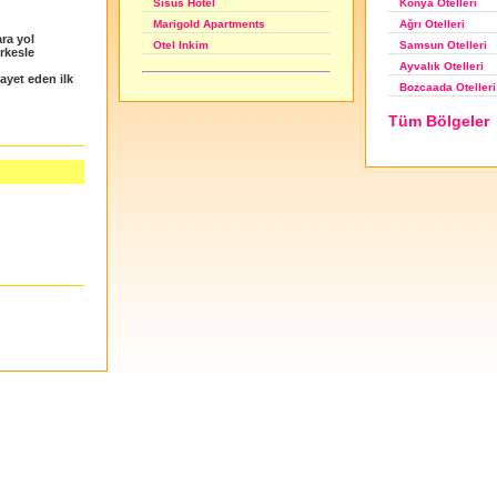
Konya Otelleri
Sisus Hotel
Ağrı Otelleri
Marigold Apartments
ara yol
Samsun Otelleri
Otel Inkim
erkesle
Ayvalık Otelleri
ayet eden ilk
Bozcaada Otelleri
Tüm Bölgeler