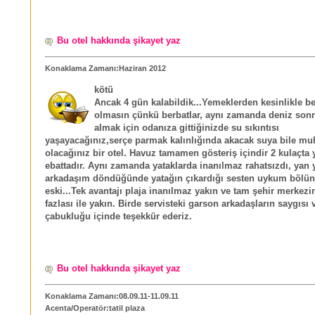
Bu otel hakkında şikayet yaz
Konaklama Zamanı:Haziran 2012
kötü
Ancak 4 gün kalabildik...Yemeklerden kesinlikle be
olmasın çünkü berbatlar, aynı zamanda deniz sonr
almak için odanıza gittiğinizde su sıkıntısı
yaşayacağınız,serçe parmak kalınlığında akacak suya bile mu
olacağınız bir otel. Havuz tamamen gösteriş içindir 2 kulaçta 
ebattadır. Aynı zamanda yataklarda inanılmaz rahatsızdı, yan 
arkadaşım döndüğünde yatağın çıkardığı sesten uykum bölün
eski...Tek avantajı plaja inanılmaz yakın ve tam şehir merkezi
fazlası ile yakın. Birde servisteki garson arkadaşların saygısı 
çabukluğu içinde teşekkür ederiz.
Bu otel hakkında şikayet yaz
Konaklama Zamanı:08.09.11-11.09.11
Acenta/Operatör:tatil plaza