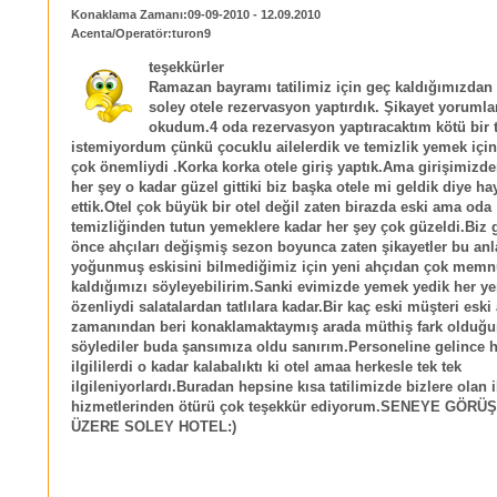
Konaklama Zamanı:09-09-2010 - 12.09.2010
Acenta/Operatör:turon9
teşekkürler
Ramazan bayramı tatilimiz için geç kaldığımızda
soley otele rezervasyon yaptırdık. Şikayet yorumla
okudum.4 oda rezervasyon yaptıracaktım kötü bir t
istemiyordum çünkü çocuklu ailelerdik ve temizlik yemek için
çok önemliydi .Korka korka otele giriş yaptık.Ama girişimizde
her şey o kadar güzel gittiki biz başka otele mi geldik diye ha
ettik.Otel çok büyük bir otel değil zaten birazda eski ama oda
temizliğinden tutun yemeklere kadar her şey çok güzeldi.Biz
önce ahçıları değişmiş sezon boyunca zaten şikayetler bu an
yoğunmuş eskisini bilmediğimiz için yeni ahçıdan çok mem
kaldığımızı söyleyebilirim.Sanki evimizde yemek yedik her y
özenliydi salatalardan tatlılara kadar.Bir kaç eski müşteri eski
zamanından beri konaklamaktaymış arada müthiş fark olduğ
söylediler buda şansımıza oldu sanırım.Personeline gelince 
ilgililerdi o kadar kalabalıktı ki otel amaa herkesle tek tek
ilgileniyorlardı.Buradan hepsine kısa tatilimizde bizlere olan i
hizmetlerinden ötürü çok teşekkür ediyorum.SENEYE GÖR
ÜZERE SOLEY HOTEL:)