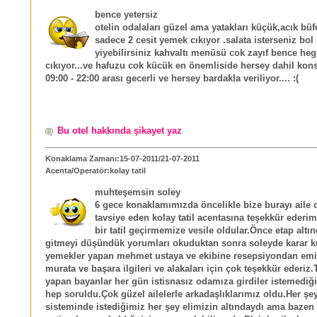
bence yetersiz
otelin odalaları güzel ama yatakları küçük,acık bü
sadece 2 cesit yemek cıkıyor .salata isterseniz bol
yiyebilirsiniz kahvaltı menüsü cok zayıf bence he
cıkıyor...ve hafuzu cok kücük en önemliside hersey dahil kon
09:00 - 22:00 arası gecerli ve hersey bardakla veriliyor.... :(
Bu otel hakkında şikayet yaz
Konaklama Zamanı:15-07-2011/21-07-2011
Acenta/Operatör:kolay tatil
muhteşemsin soley
6 gece konaklamımızda öncelikle bize burayı aile o
tavsiye eden kolay tatil acentasına teşekkür ederi
bir tatil geçirmemize vesile oldular.Önce etap altın
gitmeyi düşündük yorumları okuduktan sonra soleyde karar kı
yemekler yapan mehmet ustaya ve ekibine resepsiyondan emir
murata ve başara ilgileri ve alakaları için çok teşekkür ederiz.
yapan bayanlar her gün istisnasız odamıza girdiler istemediğ
hep soruldu.Çok güzel ailelerle arkadaşlıklarımız oldu.Her şey
sisteminde istediğimiz her şey elimizin altındaydı ama bazen