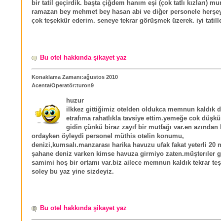
bir tatil geçirdik. başta çiğdem hanım eşi (çok tatlı kızları) mu
ramazan bey mehmet bey hasan abi ve diğer personele herşey
çok teşekkür ederim. seneye tekrar görüşmek üzerek. iyi tatill
Bu otel hakkında şikayet yaz
Konaklama Zamanı:ağustos 2010
Acenta/Operatör:turon9
huzur
ilkkez gittiğimiz otelden oldukca memnun kaldık d
etrafıma rahatlıkla tavsiye ettim.yemeğe cok düşkü
gidin çünkü biraz zayıf bir mutfağı var.en azından 
ordayken öyleydi personel müthis otelin konumu,
denizi,kumsalı.manzarası harika havuzu ufak fakat yeterli 20 
şahane deniz varken kimse havuza girmiyo zaten.müşterıler g
samimi hoş bir ortamı var.biz ailece memnun kaldık tekrar teş
soley bu yaz yine sizdeyiz.
Bu otel hakkında şikayet yaz