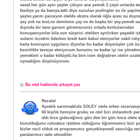
vasat her gün aynı şeyler çıkıyor ana yemek 2 çeşit onlarda ta
fasülye ya da bamya.tatlı diye sunulan pudingler su ile yapılm
şeyler.yarım pansiyon otelde ekstra olarak öğle arası su dışın
şey yok ne tost,ne demleme çay ne de başka bir şey.yemek saa
dışında bir tane garson göremezsiniz ortada korkularından
konuşamıyorlar bile.son sürprizi otelden ayrılırken yaşadık iç
suların ücretini öderken kredi kartı kabul etmiyorlar nakit isti
karta komisyon uygularız diyorlar bu kadar düşmüşler çok ü
kesinlikle tavsiye etmiyorum konumu ne kadar iyi ise yönetimi
yemekleri o kadar kötüydü.ha bire isim değiştiren otelin uzat
oynadığını düşünüyorum.
Bu otel hakkında şikayet yaz
Rezalet
Ayvalık sarımsaklıda SOLEY otele erken rezervasy
60 kişilik hemşire grubu ve otel bizi dolandırdı par
aldı bize gideceğimiz gün den bir gün önce otele e
konulduğunu ruhsatsız işletme olduğunu öğrenmemiz bizi şok
bizler rezil olduk ve programımız gerçekleşmedi savcılığa ver
paralarımızı iade etmediler