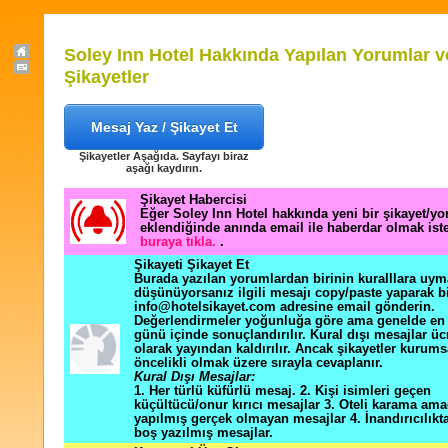
Soley Inn Hotel Hakkında Yapılan Yorumlar v
Şikayetler
Mesaj Yaz / Şikayet Et
Şikayetler Aşağıda. Sayfayı biraz
aşağı kaydırın.
Şikayet Habercisi
Eğer Soley Inn Hotel hakkında yeni bir şikayet/y
eklendiğinde anında email ile haberdar olmak ist
buraya tıkla.
.
Şikayeti Şikayet Et
Burada yazılan yorumlardan birinin kuralllara uym
düşünüyorsanız ilgili mesajı copy/paste yaparak b
info@hotelsikayet.com adresine email gönderin.
Değerlendirmeler yoğunluğa göre ama genelde en f
günü içinde sonuçlandırılır. Kural dışı mesajlar üc
olarak yayından kaldırılır. Ancak şikayetler kurums
öncelikli olmak üzere sırayla cevaplanır.
Kural Dışı Mesajlar:
1. Her türlü küfürlü mesaj. 2. Kişi isimleri geçen
küçültücü/onur kırıcı mesajlar 3. Oteli karama ama
yapılmış gerçek olmayan mesajlar 4. İnandırıcılık
boş yazılmış mesajlar.