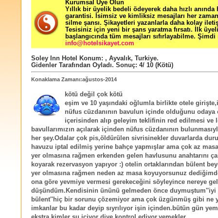
Kurumsal Üye Olun
Yıllık bir üyelik bedeli ödeyerek daha hızlı anında
garantisi. İsimsiz ve kimliksiz mesajları her zama
silme şansı. Şikayetleri yazanlarla daha kolay ileti
Tesisiniz için yeni bir şans yaratma fırsatı. İlk üyel
başlangıcında tüm mesajları sıfırlayabilme. Şimdi 
info@hotelsikayet.com
Soley Inn Hotel
Konum:
,
Ayvalık
,
Turkiye
.
Gidenler Tarafından Oyladı
. Sonuç:
4
/
10
(Kötü)
Konaklama Zamanı:ağustos-2014
kötü değil çok kötü
eşim ve 10 yaşındaki oğlumla birlikte otele girişte,
nüfus cüzdanının bavulun içinde olduğunu odaya 
içerisinden alıp geleyim teklifinin red edilmesi ve 
bavullarımızın açılarak içinden nüfus cüzdanının bulunmasıyl
her şey.Odalar çok pis,öldürülen sivrisinekler duvarlarda duru
havuzu iptal edilmiş yerine bahçe yapmışlar ama çok az mas
yer olmasına rağmen erkenden gelen havlusunu anahtarını ça
koyarak rezervasyon yapıyor :) otelin ortaklarından bülent be
yer olmasına rağmen neden az masa koyuyorsunuz dediğimd
ona göre yevmiye vermesi gerekeceğini söyleyince nereye gel
düşündüm.Kendisinin ününü gelmeden önce duymuştum''iyi 
bülent''hiç bir sorunu çözemiyor ama çok üzgünmüş gibi ne 
imkanlar bu kadar deyip sıyrılıyor işin içinden.bütün gün ye
ekstra kimler su içiyor diye kontrol ediyor.yemekler