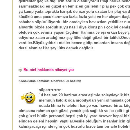
getirenler geç kaldığı için sorun olabiliyordu.Plajı harika ben
sarımsaklıdaki en güzel en temiz en girilebilir plaj pek çok o
ya kamp yada toprakla karışık denize yolu uzatan bir plaj var
küçüktü ama çocuklarımıza fazla fazla yetti ve her akşam ilaçl
sabahda süpürülüyordu biz oradayken havuzdan yetkililer n
alıyordu bizde sorduk suyu nasıl diye kloru ph ı çok iyi demiş
otelden çok evimiz yapan Çiğdem Hanıma ve eşi erkan beye ç
ediyoruz zaten aradığımız şey lüks değil güzel bir tatildi.Onu
verdiler.Büyük yıldızlı oteller bence gidip onlardan insana d
dersi alsınlar.Her şey lüks demek değildir.
Bu otel hakkında şikayet yaz
Konaklama Zamanı:14 haziran 20 haziran
süperrrrrrrrr
14 haziran 20 haziran arası eşimle soleydeydik biz
memnun kaldık oda mobilyaları yeni olmasada çok
odada klima tv telefon banyo var. havuzu biraz kü
olmasına rahmen çok güzel yemek çok sağlıklı ve lezzetli ilgi
çok güzel bütün personel hepsi çok iyi yardımsever hepsi bizl
elinden geleni hepsini yaptılar.vesile olduğum insanlar için
kalmayacağı içinde içim çok huzurlu bizce tam bir aile hoteli