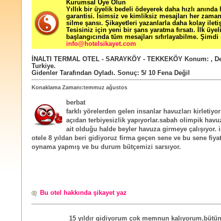
Kurumsal Üye Olun
Yıllık bir üyelik bedeli ödeyerek daha hızlı anında
garantisi. İsimsiz ve kimliksiz mesajları her zama
silme şansı. Şikayetleri yazanlarla daha kolay ileti
Tesisiniz için yeni bir şans yaratma fırsatı. İlk üyel
başlangıcında tüm mesajları sıfırlayabilme. Şimdi 
info@hotelsikayet.com
İNALTI TERMAL OTEL - SARAYKÖY - TEKKEKÖY
Konum:
,
De
Turkiye
.
Gidenler Tarafından Oyladı
. Sonuç:
5
/
10
Fena Değil
Konaklama Zamanı:temmuz ağustos
berbat
farklı yörelerden gelen insanlar havuzları kirletiyor
açıdan terbiyesizlik yapıyorlar.sabah olimpik havu
ait olduğu halde beyler havuza girmeye çalışıyor. i
otele 8 yıldan beri gidiyoruz firma geçen sene ve bu sene fiya
oynama yapmış ve bu durum bütçemizi sarsıyor.
Bu otel hakkında şikayet yaz
15 yıldır gidiyorum çok memnun kalıyorum.bütü