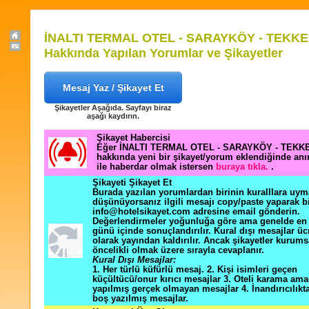
İNALTI TERMAL OTEL - SARAYKÖY - TEKK
Hakkında Yapılan Yorumlar ve Şikayetler
Mesaj Yaz / Şikayet Et
Şikayetler Aşağıda. Sayfayı biraz
aşağı kaydırın.
Şikayet Habercisi
Eğer İNALTI TERMAL OTEL - SARAYKÖY - TEK
hakkında yeni bir şikayet/yorum eklendiğinde an
ile haberdar olmak istersen
buraya tıkla.
.
Şikayeti Şikayet Et
Burada yazılan yorumlardan birinin kuralllara uym
düşünüyorsanız ilgili mesajı copy/paste yaparak b
info@hotelsikayet.com adresine email gönderin.
Değerlendirmeler yoğunluğa göre ama genelde en f
günü içinde sonuçlandırılır. Kural dışı mesajlar üc
olarak yayından kaldırılır. Ancak şikayetler kurums
öncelikli olmak üzere sırayla cevaplanır.
Kural Dışı Mesajlar:
1. Her türlü küfürlü mesaj. 2. Kişi isimleri geçen
küçültücü/onur kırıcı mesajlar 3. Oteli karama ama
yapılmış gerçek olmayan mesajlar 4. İnandırıcılık
boş yazılmış mesajlar.