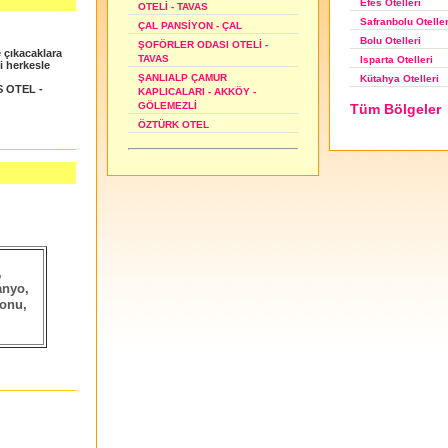
Efes Otelleri
OTELİ - TAVAS
Safranbolu Oteller
ÇAL PANSİYON - ÇAL
Bolu Otelleri
ŞOFÖRLER ODASI OTELİ -
 çıkacaklara
TAVAS
Isparta Otelleri
zi herkesle
ŞANLIALP ÇAMUR
Kütahya Otelleri
S OTEL -
KAPLICALARI - AKKÖY -
GÖLEMEZLİ
Tüm Bölgeler
ÖZTÜRK OTEL
,
anyo,
lonu,