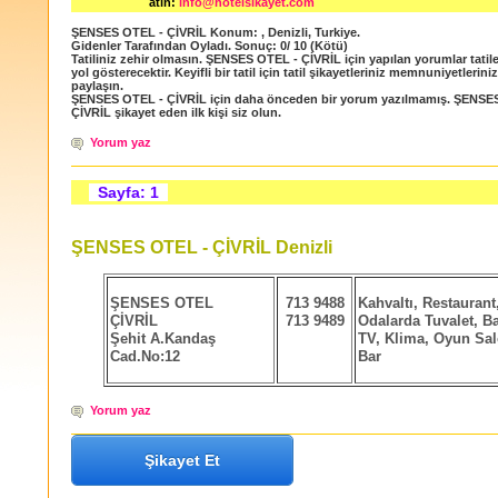
atın:
info@hotelsikayet.com
ŞENSES OTEL - ÇİVRİL
Konum:
,
Denizli
,
Turkiye
.
Gidenler Tarafından Oyladı
. Sonuç:
0
/
10
(Kötü)
Tatiliniz zehir olmasın. ŞENSES OTEL - ÇİVRİL için yapılan yorumlar tatile
yol gösterecektir. Keyifli bir tatil için tatil şikayetleriniz memnuniyetlerini
paylaşın.
ŞENSES OTEL - ÇİVRİL için daha önceden bir yorum yazılmamış. ŞENSE
ÇİVRİL şikayet eden ilk kişi siz olun.
Yorum yaz
Sayfa: 1
ŞENSES OTEL - ÇİVRİL Denizli
ŞENSES OTEL
713 9488
Kahvaltı, Restaurant
ÇİVRİL
713 9489
Odalarda Tuvalet, B
Şehit A.Kandaş
TV, Klima, Oyun Sa
Cad.No:12
Bar
Yorum yaz
Şikayet Et