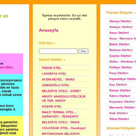
Popüler Bölgeler
r ve
İlginize teşekkürler. En iyi otel
şikayet sitesi seçildik.
Alanya Otelleri
Antalya Otelleri
Anasayfa
Asos Otelleri
Avşa - Marmara Ad
Otel Ara
Belek Otelleri
Bodrum Otelleri
Çeşme Otelleri
Denizli Otelleri
Didim - Altınkum O
um
ya tıkla.
.
Fethiye Otelleri
PİŞKİN OTEL
Foça Otelleri
LAODİKYA OTEL
Kapadokya Otelle
AYDIN MOTEL - TAVAS
düşünüyorsanız
m adresine
Kaş Otelleri
ÇİMENOĞLU OTEL
lde en fazla
Kemer Otelleri
BELEDİYE OTELİ - GÜNEY
z olarak
li olmak üzere
Kıbrıs Otelleri
AKKÖY ANADOLU OTELCİLİK
VE TUR. AKKÖY
Kuşadası Otelleri
nur kırıcı
KOŞAR OTEL
Marmaris Otelleri
esajlar 4.
İNALTI TERMAL OTEL -
Side Otelleri
SARAYKÖY - TEKKEKÖY
Tokat Otelleri
a garantisi.
BELEDİYE OTELİ - TAVAS
Şikayetleri
Alternatif Bölgeler
COLOSSAE OTEL - Karahayıt
şans yaratma
 Şimdi mail
BÜYÜKKONAK BELEDİYE