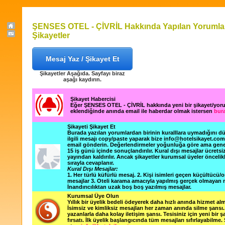
ŞENSES OTEL - ÇİVRİL Hakkında Yapılan Yorumla
Şikayetler
Mesaj Yaz / Şikayet Et
Şikayetler Aşağıda. Sayfayı biraz
aşağı kaydırın.
Şikayet Habercisi
Eğer ŞENSES OTEL - ÇİVRİL hakkında yeni bir şikayet/yor
eklendiğinde anında email ile haberdar olmak istersen
bura
Şikayeti Şikayet Et
Burada yazılan yorumlardan birinin kuralllara uymadığını 
ilgili mesajı copy/paste yaparak bize info@hotelsikayet.co
email gönderin. Değerlendirmeler yoğunluğa göre ama gene
15 iş günü içinde sonuçlandırılır. Kural dışı mesajlar ücretsi
yayından kaldırılır. Ancak şikayetler kurumsal üyeler öncelik
sırayla cevaplanır.
Kural Dışı Mesajlar:
1. Her türlü küfürlü mesaj. 2. Kişi isimleri geçen küçültücü/o
mesajlar 3. Oteli karama amacıyla yapılmış gerçek olmayan m
İnandırıcılıktan uzak boş boş yazılmış mesajlar.
Kurumsal Üye Olun
Yıllık bir üyelik bedeli ödeyerek daha hızlı anında hizmet alm
İsimsiz ve kimliksiz mesajları her zaman anında silme şansı. 
yazanlarla daha kolay iletişim şansı. Tesisiniz için yeni bir 
fırsatı. İlk üyelik başlangıcında tüm mesajları sıfırlayabilme.