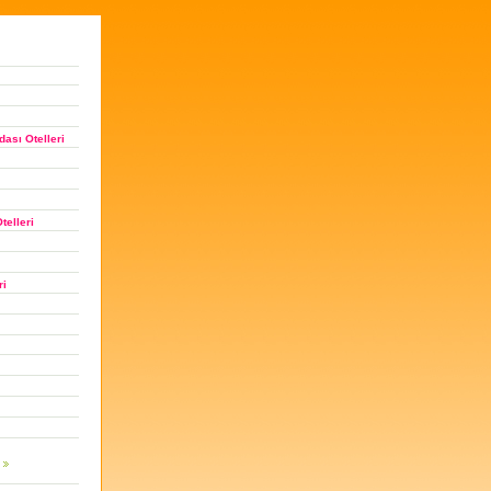
ası Otelleri
telleri
ri