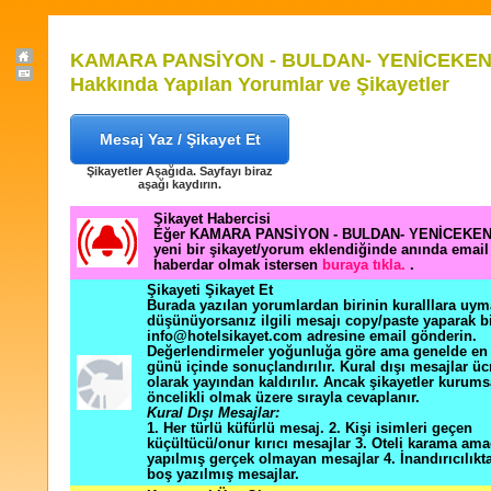
KAMARA PANSİYON - BULDAN- YENİCEKE
Hakkında Yapılan Yorumlar ve Şikayetler
Mesaj Yaz / Şikayet Et
Şikayetler Aşağıda. Sayfayı biraz
aşağı kaydırın.
Şikayet Habercisi
Eğer KAMARA PANSİYON - BULDAN- YENİCEKEN
yeni bir şikayet/yorum eklendiğinde anında email 
haberdar olmak istersen
buraya tıkla.
.
Şikayeti Şikayet Et
Burada yazılan yorumlardan birinin kuralllara uym
düşünüyorsanız ilgili mesajı copy/paste yaparak b
info@hotelsikayet.com adresine email gönderin.
Değerlendirmeler yoğunluğa göre ama genelde en f
günü içinde sonuçlandırılır. Kural dışı mesajlar üc
olarak yayından kaldırılır. Ancak şikayetler kurums
öncelikli olmak üzere sırayla cevaplanır.
Kural Dışı Mesajlar:
1. Her türlü küfürlü mesaj. 2. Kişi isimleri geçen
küçültücü/onur kırıcı mesajlar 3. Oteli karama ama
yapılmış gerçek olmayan mesajlar 4. İnandırıcılık
boş yazılmış mesajlar.