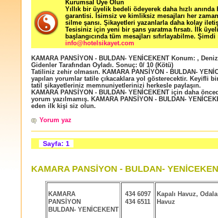
Kurumsal Üye Olun
Yıllık bir üyelik bedeli ödeyerek daha hızlı anında
garantisi. İsimsiz ve kimliksiz mesajları her zama
silme şansı. Şikayetleri yazanlarla daha kolay ileti
Tesisiniz için yeni bir şans yaratma fırsatı. İlk üyel
başlangıcında tüm mesajları sıfırlayabilme. Şimdi 
info@hotelsikayet.com
KAMARA PANSİYON - BULDAN- YENİCEKENT
Konum:
,
Deniz
Gidenler Tarafından Oyladı
. Sonuç:
0
/
10
(Kötü)
Tatiliniz zehir olmasın. KAMARA PANSİYON - BULDAN- YENİ
yapılan yorumlar tatile çıkacaklara yol gösterecektir. Keyifli bir 
tatil şikayetleriniz memnuniyetlerinizi herkesle paylaşın.
KAMARA PANSİYON - BULDAN- YENİCEKENT için daha önced
yorum yazılmamış. KAMARA PANSİYON - BULDAN- YENİCEKE
eden ilk kişi siz olun.
Yorum yaz
Sayfa: 1
KAMARA PANSİYON - BULDAN- YENİCEKENT
KAMARA
434 6097
Kapalı Havuz, Odala
PANSİYON
434 6511
Havuz
BULDAN- YENİCEKENT