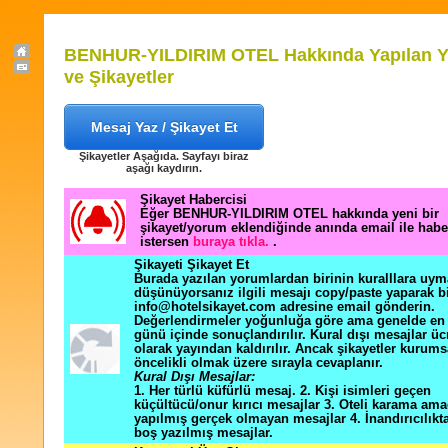
BENHUR-YILDIRIM OTEL Hakkında Yapılan Y
ve Şikayetler
Mesaj Yaz / Şikayet Et
Şikayetler Aşağıda. Sayfayı biraz
aşağı kaydırın.
Şikayet Habercisi
Eğer BENHUR-YILDIRIM OTEL hakkında yeni bir
şikayet/yorum eklendiğinde anında email ile hab
istersen
buraya tıkla.
.
Şikayeti Şikayet Et
Burada yazılan yorumlardan birinin kuralllara uym
düşünüyorsanız ilgili mesajı copy/paste yaparak b
info@hotelsikayet.com adresine email gönderin.
Değerlendirmeler yoğunluğa göre ama genelde en f
günü içinde sonuçlandırılır. Kural dışı mesajlar üc
olarak yayından kaldırılır. Ancak şikayetler kurums
öncelikli olmak üzere sırayla cevaplanır.
Kural Dışı Mesajlar:
1. Her türlü küfürlü mesaj. 2. Kişi isimleri geçen
küçültücü/onur kırıcı mesajlar 3. Oteli karama ama
yapılmış gerçek olmayan mesajlar 4. İnandırıcılık
boş yazılmış mesajlar.