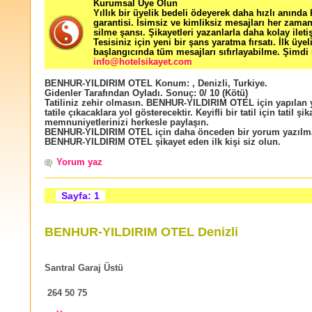
Kurumsal Üye Olun
Yıllık bir üyelik bedeli ödeyerek daha hızlı anında
garantisi. İsimsiz ve kimliksiz mesajları her zama
silme şansı. Şikayetleri yazanlarla daha kolay ileti
Tesisiniz için yeni bir şans yaratma fırsatı. İlk üyel
başlangıcında tüm mesajları sıfırlayabilme. Şimdi 
info@hotelsikayet.com
BENHUR-YILDIRIM OTEL
Konum:
,
Denizli
,
Turkiye
.
Gidenler Tarafından Oyladı
. Sonuç:
0
/
10
(Kötü)
Tatiliniz zehir olmasın. BENHUR-YILDIRIM OTEL için yapılan
tatile çıkacaklara yol gösterecektir. Keyifli bir tatil için tatil şik
memnuniyetlerinizi herkesle paylaşın.
BENHUR-YILDIRIM OTEL için daha önceden bir yorum yazılm
BENHUR-YILDIRIM OTEL şikayet eden ilk kişi siz olun.
Yorum yaz
Sayfa: 1
BENHUR-YILDIRIM OTEL Denizli
Santral Garaj Üstü
264 50 75