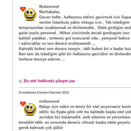
Mukemmel
Merhabalar,
Gecen hafta , haftasonu tatlimi gecirmek icin Sapa
sectim İstanbula yakin oldugu icin . Tek istedigim
temposundan uzaklasmak ve dinlenmekti . Otele girdigim and
guler yuzlu personel , Hilton zincirinde ancak gordugum son
kaliteli yataklar , tertemiz gol manzarali oda , yemyesil bahc
/ salincaklar vs son derece muhtesemdi ...
Kahvalti bufesi son derece zengin , tatli bufesi bir o kadar lezz
Ben tam da istedigim gibi bir haftasonu gecirdim ve dinlendi
herkese tavsiye ederim ...
Bu otel hakkında şikayet yaz
Konaklama Zamanı:Haziran 2012
mükemmel
Balayı için sakin ve temiz bir otel arıyorsanız kesin
edilir. bu fiyata göle sıfır bu kalitede başka otel yo
azından biz bulamadık. web sitesine ve yorumlara
tereddüt ettik. en sonunda deneriz olmadı başka otele geçeri
gerek kalmadı çok şükür