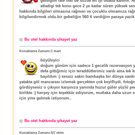
geldiğim lale otel de sözde en iyi odada kaldım. A
atladigi tek konu gece 2 ye kadar süren yüksek se
hakkında bilgileri olmasına rağmen ve çocuklu olmamıza rağ
bilgilendirmek oldu.bir gebeliğin 560 tl verdiğim paraya yazik
Bu otel hakkında şikayet yaz
Konaklama Zamanı:1 mart
büyüleyici
doğum günüm için sadece 1 gecelik rezervasyon ya
defa gittiğimiz için teraddütlerimiz vardı ama tek k
bayıldım :) sessiz sakin bambaşka bir dünya sanki,
yatakta göl manzarası izlemek gerçekten çok keyifliydi, fotoğr
gördüyseniz o çıkıyor karşınıza yanında huzur güler yüzlü per
birlikte :) herşey için teşekkür ediyorum, mutlaka daha uzun 
için yine gelmek istiyorum..
Bu otel hakkında şikayet yaz
Konaklama Zamanı:5/7 ekim