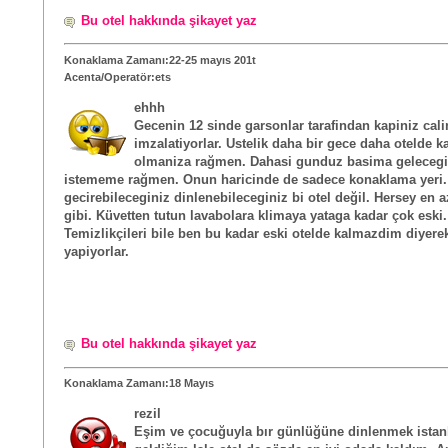
Bu otel hakkında şikayet yaz
Konaklama Zamanı:22-25 mayıs 201t
Acenta/Operatör:ets
ehhh
Gecenin 12 sinde garsonlar tarafindan kapiniz calin
imzalatiyorlar. Ustelik daha bir gece daha otelde k
olmaniza rağmen. Dahasi gunduz basima gelecegi k
istememe rağmen. Onun haricinde de sadece konaklama yeri
gecirebileceginiz dinlenebileceginiz bi otel değil. Hersey en az
gibi. Küvetten tutun lavabolara klimaya yataga kadar çok eski.
Temizlikçileri bile ben bu kadar eski otelde kalmazdim diyerek
yapiyorlar.
Bu otel hakkında şikayet yaz
Konaklama Zamanı:18 Mayıs
rezil
Eşim ve çocuğuyla bır günlüğüne dinlenmek ista