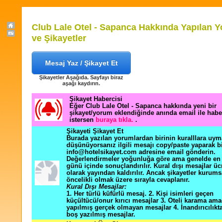
Club Lale Otel - Sapanca Hakkında Yapılan 
ve Şikayetler
Mesaj Yaz / Şikayet Et
Şikayetler Aşağıda. Sayfayı biraz
aşağı kaydırın.
Şikayet Habercisi
Eğer Club Lale Otel - Sapanca hakkında yeni bir
şikayet/yorum eklendiğinde anında email ile hab
istersen
buraya tıkla.
.
Şikayeti Şikayet Et
Burada yazılan yorumlardan birinin kuralllara uym
düşünüyorsanız ilgili mesajı copy/paste yaparak b
info@hotelsikayet.com adresine email gönderin.
Değerlendirmeler yoğunluğa göre ama genelde en f
günü içinde sonuçlandırılır. Kural dışı mesajlar üc
olarak yayından kaldırılır. Ancak şikayetler kurums
öncelikli olmak üzere sırayla cevaplanır.
Kural Dışı Mesajlar:
1. Her türlü küfürlü mesaj. 2. Kişi isimleri geçen
küçültücü/onur kırıcı mesajlar 3. Oteli karama ama
yapılmış gerçek olmayan mesajlar 4. İnandırıcılık
boş yazılmış mesajlar.