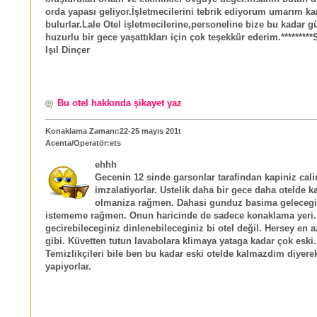
orda yapası geliyor.İşletmecilerini tebrik ediyorum umarım kar
bulurlar.Lale Otel işletmecilerine,personeline bize bu kadar g
huzurlu bir gece yaşattıkları için çok teşekkür ederim.*********
Işıl Dinçer
Bu otel hakkında şikayet yaz
Konaklama Zamanı:22-25 mayıs 201t
Acenta/Operatör:ets
ehhh
Gecenin 12 sinde garsonlar tarafindan kapiniz calin
imzalatiyorlar. Ustelik daha bir gece daha otelde k
olmaniza rağmen. Dahasi gunduz basima gelecegi k
istememe rağmen. Onun haricinde de sadece konaklama yeri
gecirebileceginiz dinlenebileceginiz bi otel değil. Hersey en az
gibi. Küvetten tutun lavabolara klimaya yataga kadar çok eski.
Temizlikçileri bile ben bu kadar eski otelde kalmazdim diyerek
yapiyorlar.