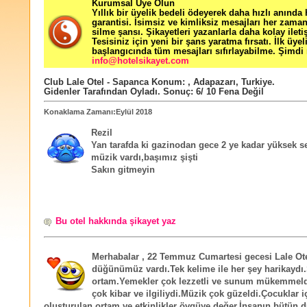
Kurumsal Üye Olun
Yıllık bir üyelik bedeli ödeyerek daha hızlı anında
garantisi. İsimsiz ve kimliksiz mesajları her zama
silme şansı. Şikayetleri yazanlarla daha kolay ileti
Tesisiniz için yeni bir şans yaratma fırsatı. İlk üyel
başlangıcında tüm mesajları sıfırlayabilme. Şimdi 
info@hotelsikayet.com
Club Lale Otel - Sapanca
Konum:
,
Adapazarı
,
Turkiye
.
Gidenler Tarafından Oyladı
. Sonuç:
6
/
10
Fena Değil
Konaklama Zamanı:Eylül 2018
Rezil
Yan tarafda ki gazinodan gece 2 ye kadar yüksek se
müzik vardı,başımız şişti
Sakın gitmeyin
Bu otel hakkında şikayet yaz
Merhabalar , 22 Temmuz Cumartesi gecesi Lale Ot
düğünümüz vardı.Tek kelime ile her şey harikaydı
ortam.Yemekler çok lezzetli ve sunum mükemmeld
çok kibar ve ilgiliydi.Müzik çok güzeldi.Çocuklar i
oluşturulan ortam ve etkinlikler övgüye değer.İnsanın bütün 