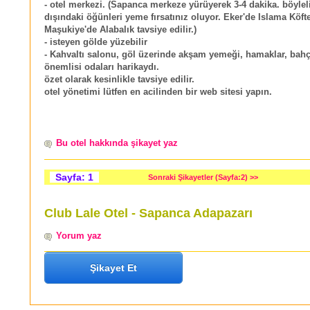
- otel merkezi. (Sapanca merkeze yürüyerek 3-4 dakika. böyleli
dışındaki öğünleri yeme fırsatınız oluyor. Eker'de Islama Köft
Maşukiye'de Alabalık tavsiye edilir.)
- isteyen gölde yüzebilir
- Kahvaltı salonu, göl üzerinde akşam yemeği, hamaklar, bahç
önemlisi odaları harikaydı.
özet olarak kesinlikle tavsiye edilir.
otel yönetimi lütfen en acilinden bir web sitesi yapın.
Bu otel hakkında şikayet yaz
Sayfa: 1
Sonraki Şikayetler (Sayfa:2) >>
Club Lale Otel - Sapanca Adapazarı
Yorum yaz
Şikayet Et