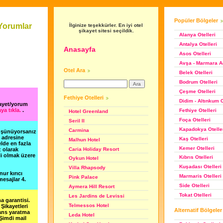
Popüler Bölgeler
 Yorumlar
İlginize teşekkürler. En iyi otel
şikayet sitesi seçildik.
Alanya Otelleri
Antalya Otelleri
Anasayfa
Asos Otelleri
Avşa - Marmara Ad
Otel Ara
Belek Otelleri
Bodrum Otelleri
Çeşme Otelleri
Fethiye Otelleri
Didim - Altınkum O
kayet/yorum
ya tıkla.
.
Fethiye Otelleri
Hotel Greenland
Foça Otelleri
Seril II
Kapadokya Otelle
Carmina
düşünüyorsanız
m adresine
Kaş Otelleri
Malhun Hotel
lde en fazla
Kemer Otelleri
Caria Holiday Resort
z olarak
li olmak üzere
Kıbrıs Otelleri
Oykun Hotel
Kuşadası Otelleri
Villa Rhapsody
nur kırıcı
Marmaris Otelleri
Pink Palace
esajlar 4.
Side Otelleri
Aymera Hill Resort
Tokat Otelleri
Les Jardins de Levissi
a garantisi.
Telmessos Hotel
Şikayetleri
Alternatif Bölgeler
şans yaratma
Leda Hotel
 Şimdi mail