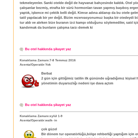
tekmeleyenler. Sanki otelde değil de hayvanat bahçesinde kaldık. Otel yöne
çalışanlar bezmiş, etrafta bir sürü hormonları tavan yapmış başıboş ergenl
yaptık, işkence mi çektik belli değil. Kimse adına aldanıp da bu otele gelm
tatil yapılacak bir yer değil. Bizim rezervasyonumuz başka bir otedeydi bi
tur aldı ve alırken bize buranın izci kampı olduğunu söylemediler, satıl iç
kandırmak da bunların çalışma tarzı demek ki
Bu otel hakkında şikayet yaz
Konaklama Zamanı:7-8 Temmuz 2016
Acenta/Operatör:Yok
Berbat
2 gün için gittiğimiz tatilin ilk gününde uğradığımız kişisel 
yönetimin duyarsızlığı nedeni işe dava açtım
Bu otel hakkında şikayet yaz
Konaklama Zamanı:eylül 1-9
Acenta/Operatör:walk- in
çok güzel
Bir dönem tur operatörlüğü,bölge rehberliği yaptığım için ot