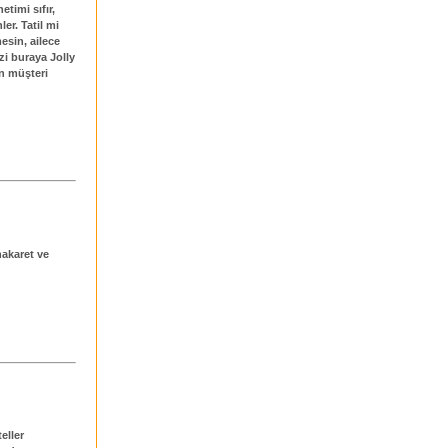
timi sıfır,
er. Tatil mi
esin, ailece
zi buraya Jolly
in müşteri
hakaret ve
eller