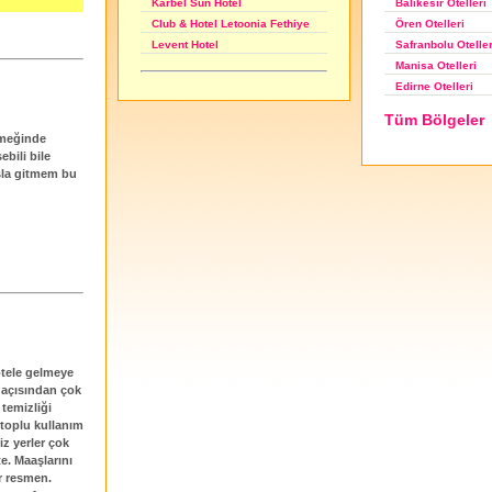
Balıkesir Otelleri
Karbel Sun Hotel
Ören Otelleri
Club & Hotel Letoonia Fethiye
Safranbolu Oteller
Levent Hotel
Manisa Otelleri
Edirne Otelleri
Tüm Bölgeler
yemeğinde
ebili bile
 asla gitmem bu
 otele gelmeye
t açısından çok
temizliği
oplu kullanım
iz yerler çok
te. Maaşlarını
r resmen.