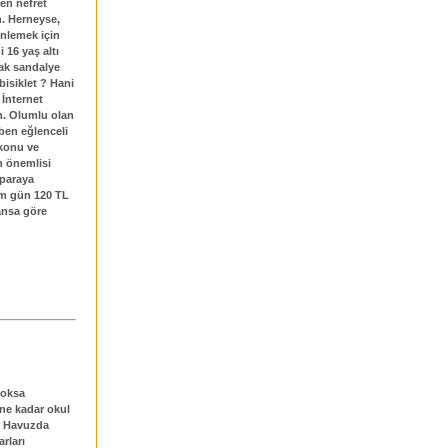
en nefret
. Herneyse,
inlemek için
 16 yaş altı
cak sandalye
bisiklet ? Hani
 İnternet
ım. Olumlu olan
ben eğlenceli
lkonu ve
n önemlisi
 paraya
ğim gün 120 TL
ansa göre
yoksa
ne kadar okul
r. Havuzda
arları