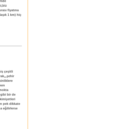
imde
i,biz
rası fiyatına
laşık 1 km) hiç
ş çeşitli
rak,,,şehir
inliklere
rken
 nokta
gibi bir de
kimiyetleri
n pek dikkate
 eğilirlerse