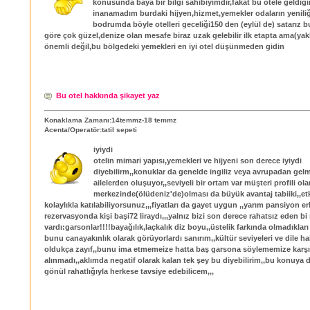
konusunda baya bir bilgi sahibiyimdir,fakat bu otele geldiğ
inanamadım burdaki hijyen,hizmet,yemekler odaların yeniliğ
bodrumda böyle otelleri geceliği150 den (eylül de) satarız bu
göre çok güzel,denize olan mesafe biraz uzak gelebilir ilk etapta ama(yak
önemli değil,bu bölgedeki yemekleri en iyi otel düşünmeden gidin
Bu otel hakkında şikayet yaz
Konaklama Zamanı:14temmz-18 temmz
Acenta/Operatör:tatil sepeti
iyiydi
otelin mimari yapısı,yemekleri ve hijyeni son derece iyiydi
diyebilirm,,konuklar da genelde ingiliz veya avrupadan gelmi
ailelerden oluşuyor,,seviyeli bir ortam var müşteri profili ola
merkezinde(ölüdeniz'de)olması da büyük avantaj tabiiki,,etk
kolaylıkla katılabiliyorsunuz,,,fiyatları da gayet uygun ,,yarım pansiyon e
rezervasyonda kişi başi72 liraydı,,,yalnız bizi son derece rahatsız eden bi
vardı:garsonlar!!!!bayağılık,laçkalık diz boyu,,üstelik farkında olmadıkları 
bunu canayakınlık olarak görüyorlardı sanırım,,kültür seviyeleri ve dile ha
oldukça zayıf,,bunu ima etmemeize hatta baş garsona söylememize karşı
alınmadı,,aklımda negatif olarak kalan tek şey bu diyebilirim,,bu konuya da
gönül rahatlığıyla herkese tavsiye edebilicem,,,