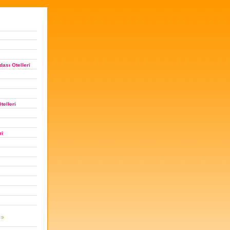
ası Otelleri
telleri
ri