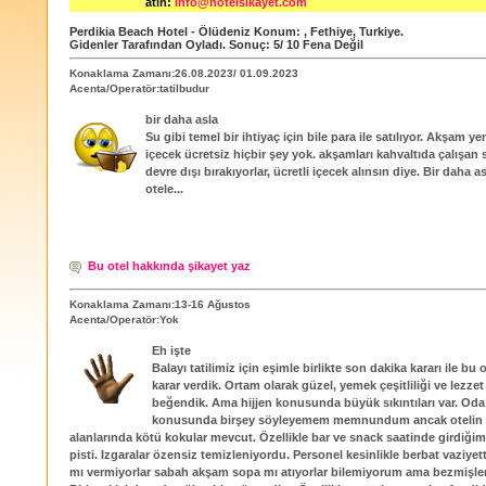
atın:
info@hotelsikayet.com
Perdikia Beach Hotel - Ölüdeniz
Konum:
,
Fethiye
,
Turkiye
.
Gidenler Tarafından Oyladı
. Sonuç:
5
/
10
Fena Değil
Konaklama Zamanı:26.08.2023/ 01.09.2023
Acenta/Operatör:tatilbudur
bir daha asla
Su gibi temel bir ihtiyaç için bile para ile satılıyor. Akşam 
içecek ücretsiz hiçbir şey yok. akşamları kahvaltıda çalışan s
devre dışı bırakıyorlar, ücretli içecek alınsın diye. Bir daha
otele...
Bu otel hakkında şikayet yaz
Konaklama Zamanı:13-16 Ağustos
Acenta/Operatör:Yok
Eh işte
Balayı tatilimiz için eşimle birlikte son dakika kararı ile bu
karar verdik. Ortam olarak güzel, yemek çeşitliliği ve lezze
beğendik. Ama hijjen konusunda büyük sıkıntıları var. Oda 
konusunda birşey söyleyemem memnundum ancak otelin t
alanlarında kötü kokular mevcut. Özellikle bar ve snack saatinde girdiğim
pisti. Izgaralar özensiz temizleniyordu. Personel kesinlikle berbat vaziyet
mı vermiyorlar sabah akşam sopa mı atıyorlar bilemiyorum ama bezmişle