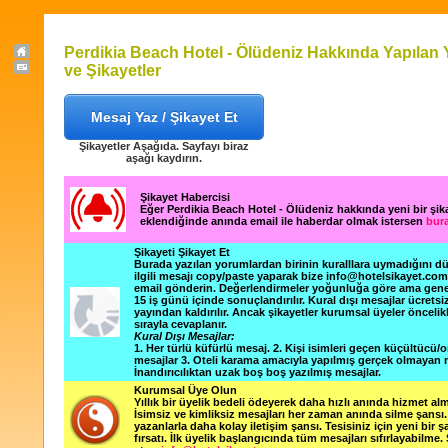
Perdikia Beach Hotel - Ölüdeniz Hakkında Yapılan
ve Şikayetler
Mesaj Yaz / Şikayet Et
Şikayetler Aşağıda. Sayfayı biraz
aşağı kaydırın.
Şikayet Habercisi
Eğer Perdikia Beach Hotel - Ölüdeniz hakkında yeni bir şi
eklendiğinde anında email ile haberdar olmak istersen
bura
Şikayeti Şikayet Et
Burada yazılan yorumlardan birinin kuralllara uymadığını 
ilgili mesajı copy/paste yaparak bize info@hotelsikayet.co
email gönderin. Değerlendirmeler yoğunluğa göre ama gene
15 iş günü içinde sonuçlandırılır. Kural dışı mesajlar ücretsi
yayından kaldırılır. Ancak şikayetler kurumsal üyeler öncelik
sırayla cevaplanır.
Kural Dışı Mesajlar:
1. Her türlü küfürlü mesaj. 2. Kişi isimleri geçen küçültücü/o
mesajlar 3. Oteli karama amacıyla yapılmış gerçek olmayan m
İnandırıcılıktan uzak boş boş yazılmış mesajlar.
Kurumsal Üye Olun
Yıllık bir üyelik bedeli ödeyerek daha hızlı anında hizmet alm
İsimsiz ve kimliksiz mesajları her zaman anında silme şansı. 
yazanlarla daha kolay iletişim şansı. Tesisiniz için yeni bir 
fırsatı. İlk üyelik başlangıcında tüm mesajları sıfırlayabilme.