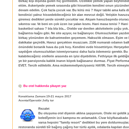
Birkaç kişi dışında gülen hiç görmedim. Özellikle yemek yapan beyfendid
ettim. Askeriyede yemek sırasında gibi hissettim kendimi onun yüzünden
devam edelim. Çok fazla çocuk var. Bu kötü mü ? Hayır tabiki ama kafa d
kendinizi yalnız hissedebileceğiniz bir alan mevcut değil. Yetişkin havuzui
giremez dedikleri yerde sürekli çocuklar var. Akşam havuzbaşında otura
sıkıntısı var. Ve beni en çok üzen ise yalan kısmı. Hani masa tenisi ? Hani 
basketbol sahası ? bla bla bla... Otelde var denilen aktivitelerin çoğu yok.
bağlantısı kağnı gibi. Ne site açıyor, ne bağlanıyor. Olumsuzlukları yazd
birkaç yönünden de bahsetmeden geçemem. Haksızlık olmasın. Eşim ve 
dakikalar geçirdik. Havuz gerçekten muazzam. 2106 numaralı odamın ba
önündeki botanik hava da çok hoş. Kendimi evde hissettiriyor. Herşeyde
saydığım olumsuzlukları istemiyorsanız daha fazla ödemeniz gerekir. Bu
kalabileceğiniz otellerin arasında en iyisi diyebilirim. Fethiyeye ilk geldi
ye bir pansiyonda kaldık inanın köpek bağlasanız durmaz. Fiyat Perform
EVET. Tercih edilebilir. Ama mükemmeliyetciyseniz HAYIR. Tercih etmeyin
Bu otel hakkında şikayet yaz
Konaklama Zamanı:19-21 mayıs 2017
Acenta/Operatör:Jolly tur
Rezalet
Bu oluşuma otel diyenin aklına şaşıyorum. Otele mi geldik 
beledîyenin izci kampına mı anlamadık. Civar köy/kasabada 
varsa hepsini "family resort" dedikleri bu yere doldurmuşla
restoranda sürekli bîr bağırış çağırış her türlü ayılık, odalarda kapıları duv