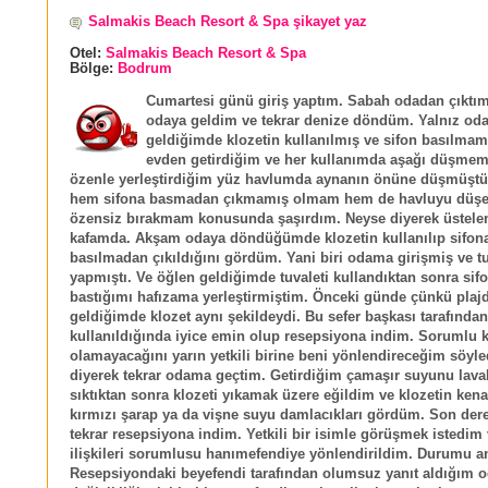
Salmakis Beach Resort & Spa şikayet yaz
Otel:
Salmakis Beach Resort & Spa
Bölge:
Bodrum
Cumartesi günü giriş yaptım. Sabah odadan çıktı
odaya geldim ve tekrar denize döndüm. Yalnız od
geldiğimde klozetin kullanılmış ve sifon basılmamı
evden getirdiğim ve her kullanımda aşağı düşmem
özenle yerleştirdiğim yüz havlumda aynanın önüne düşmüşt
hem sifona basmadan çıkmamış olmam hem de havluyu düşe
özensiz bırakmam konusunda şaşırdım. Neyse diyerek üstel
kafamda. Akşam odaya döndüğümde klozetin kullanılıp sifon
basılmadan çıkıldığını gördüm. Yani biri odama girişmiş ve tu
yapmıştı. Ve öğlen geldiğimde tuvaleti kullandıktan sonra sif
bastığımı hafızama yerleştirmiştim. Önceki günde çünkü plaj
geldiğimde klozet aynı şekildeydi. Bu sefer başkası tarafından
kullanıldığında iyice emin olup resepsiyona indim. Sorumlu k
olamayacağını yarın yetkili birine beni yönlendireceğim söyl
diyerek tekrar odama geçtim. Getirdiğim çamaşır suyunu lava
sıktıktan sonra klozeti yıkamak üzere eğildim ve klozetin ken
kırmızı şarap ya da vişne suyu damlacıkları gördüm. Son dere
tekrar resepsiyona indim. Yetkili bir isimle görüşmek istedim
ilişkileri sorumlusu hanımefendiye yönlendirildim. Durumu an
Resepsiyondaki beyefendi tarafından olumsuz yanıt aldığım 