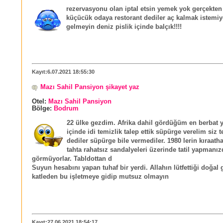
rezervasyonu olan iptal etsin yemek yok gerçekten
küçücük odaya restorant dediler aç kalmak istemiy
gelmeyin deniz pislik içinde balçık!!!!
Kayıt:6.07.2021 18:55:30
Mazı Sahil Pansiyon şikayet yaz
Otel:
Mazı Sahil Pansiyon
Bölge:
Bodrum
22 ülke gezdim. Afrika dahil gördüğüm en berbat y
içinde idi temizlik talep ettik süpürge verelim siz 
dediler süpürge bile vermediler. 1980 lerin kıraath
tahta rahatsız sandalyeleri üzerinde tatil yapmanı
görmüyorlar. Tabldottan d
Suyun hesabını yapan tuhaf bir yerdi. Allahın lütfettiği doğal 
katleden bu işletmeye gidip mutsuz olmayın
Kayıt:27.06.2021 18:54:17