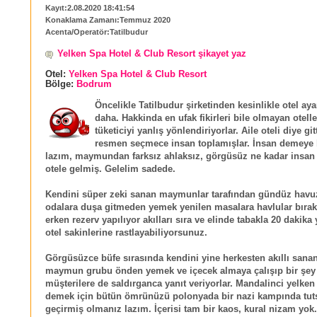
Kayıt:2.08.2020 18:41:54
Konaklama Zamanı:Temmuz 2020
Acenta/Operatör:Tatilbudur
Yelken Spa Hotel & Club Resort şikayet yaz
Otel:
Yelken Spa Hotel & Club Resort
Bölge:
Bodrum
Öncelikle Tatilbudur şirketinden kesinlikle otel ay
daha. Hakkinda en ufak fikirleri bile olmayan otelle
tüketiciyi yanlış yönlendiriyorlar. Aile oteli diye gi
resmen seçmece insan toplamışlar. İnsan demeye 
lazım, maymundan farksız ahlaksız, görgüsüz ne kadar insan
otele gelmiş. Gelelim sadede.
Kendini süper zeki sanan maymunlar tarafından gündüz hav
odalara duşa gitmeden yemek yenilen masalara havlular bırak
erken rezerv yapılıyor akılları sıra ve elinde tabakla 20 dakika
otel sakinlerine rastlayabiliyorsunuz.
Görgüsüzce büfe sırasında kendini yine herkesten akıllı sana
maymun grubu önden yemek ve içecek almaya çalışıp bir şey
müşterilere de saldırganca yanıt veriyorlar. Mandalinci yelken 
demek için bütün ömrünüzü polonyada bir nazi kampında tut
geçirmiş olmanız lazım. İçerisi tam bir kaos, kural nizam yok.