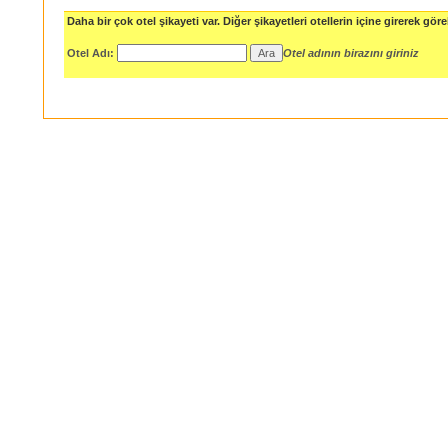
Daha bir çok otel şikayeti var. Diğer şikayetleri otellerin içine girerek göreb
Otel Adı:
Otel adının birazını giriniz