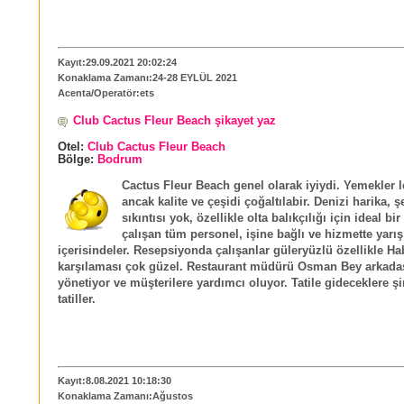
Kayıt:29.09.2021 20:02:24
Konaklama Zamanı:24-28 EYLÜL 2021
Acenta/Operatör:ets
Club Cactus Fleur Beach şikayet yaz
Otel:
Club Cactus Fleur Beach
Bölge:
Bodrum
Cactus Fleur Beach genel olarak iyiydi. Yemekler l
ancak kalite ve çeşidi çoğaltılabir. Denizi harika, 
sıkıntısı yok, özellikle olta balıkçılığı için ideal bir
çalışan tüm personel, işine bağlı ve hizmette yarış
içerisindeler. Resepsiyonda çalışanlar güleryüzlü özellikle H
karşılaması çok güzel. Restaurant müdürü Osman Bey arkadaşl
yönetiyor ve müşterilere yardımcı oluyor. Tatile gideceklere ş
tatiller.
Kayıt:8.08.2021 10:18:30
Konaklama Zamanı:Ağustos