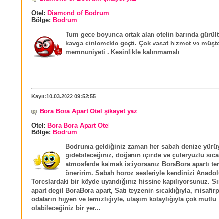
Otel:
Diamond of Bodrum
Bölge:
Bodrum
Tum gece boyunca ortak alan otelin barında gürültü
kavga dinlemekle geçti. Çok vasat hizmet ve müşte
memnuniyeti . Kesinlikle kalınmamalı
Kayıt:10.03.2022 09:52:55
Bora Bora Apart Otel şikayet yaz
Otel:
Bora Bora Apart Otel
Bölge:
Bodrum
Bodruma geldiğiniz zaman her sabah denize yürü
gidebileceğiniz, doğanın içinde ve güleryüzlü sıca
atmosferde kalmak istiyorsanız BoraBora apartı te
öneririm. Sabah horoz sesleriyle kendinizi Anado
Toroslardaki bir köyde uyandığınız hissine kapılıyorsunuz. Sı
apart degil BoraBora apart, Satı teyzenin sıcaklığıyla, misafirp
odaların hijyen ve temizliğiyle, ulaşım kolaylığıyla çok mutlu
olabileceğiniz bir yer...