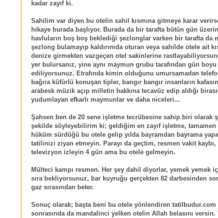
kadar zayıf ki.
Sahilim var diyen bu otelin sahil kısmına gitmeye karar verirs
hikaye burada başlıyor. Burada da bir tarafta bütün gün üzeri
havluların boş boş beklediği şezlonglar varken bir tarafta da 
şezlong bulamayıp kaldırımda oturan veya sahilde otele ait k
denize girmekten vazgeçen otel sakinlerine rastlayabiliyorsu
yer bulursanız, yine aynı maymun grubu tarafından gün boyu 
ediliyorsunuz. Etrafında kimin olduğunu umursamadan telefo
bağıra küfürlü konuşan tipler, bangır bangır insanların kafası
arabesk müzik açıp milletin hakkına tecavüz edip aldığı birası
yudumlayan efkarlı maymunlar ve daha niceleri...
Şahsen ben de 20 sene işletme tecrübesine sahip biri olarak 
şekilde söyleyebilirim ki; geldiğim en zayıf işletme, tamame
hüküm sürdüğü bu otele gelip yılda bayramdan bayrama yapa
tatilinizi ziyan etmeyin. Parayı da geçtim, resmen vakit kaybı,
televizyon izleyin 4 gün ama bu otele gelmeyin.
Mülteci kampı resmen. Her şey dahil diyorlar, yemek yemek iç
sıra bekliyorsunuz, bar kuyruğu gerçekten 82 darbesinden so
gaz sırasından beter.
Sonuç olarak; başta beni bu otele yönlendiren tatilbudur.com
sonrasında da mandalinci yelken otelin Allah belasını versin. 