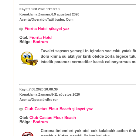
Kayıt:10.08.2020 13:19:13
Konaklama Zamanı:6.9 agustost 2020
Acenta/Operatör:Tatil budur. Com
Fiorita Hotel şikayet yaz
Otel:
Fiorita Hotel
Bölge:
Bodrum
Tuvalet sapsarı yemegi in içinden sac cıktı yatak ör
dolu klima su akıtıyor kırık otelde zorla bigece tu
istedik paramızı vermediler kacak calısoyormus m
Kayıt:7.08.2020 20:08:39
Konaklama Zamanı:5-11 ağustos 2020
Acenta/Operatör:Ets tur
Club Cactus Fleur Beach şikayet yaz
Otel:
Club Cactus Fleur Beach
Bölge:
Bodrum
Corona önlemleri yok otel çok kalabalık acilen ön