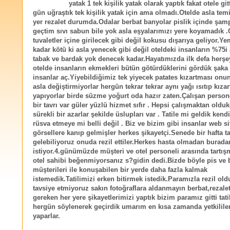
yatak 1 tek kişilik yatak olarak yaptık fakat otele gi
gün uğraştık tek kişilik yatak için ama olmadı.Otelde asla temi
yer rezalet durumda.Odalar berbat banyolar pislik içinde şam
geçtim sıvı sabun bile yok asla eşyalarımızı yere koyamadık .
tuvaletler içine girilecek gibi değil kokusu dışarıya geliyor.Ye
kadar kötü ki asla yenecek gibi değil oteldeki insanların %75i
tabak ve bardak yok denecek kadar.Hayatımızda ilk defa herşe
otelde insanların ekmekleri bütün götürdüklerini gördük şaka
insanlar aç.Yiyebildiğimiz tek yiyecek patates kızartması onu
asla değiştirmiyorlar hergün tekrar tekrar aynı yağı ısıtıp kıza
yapıyorlar birde süzme yoğurt oda hazır zaten.Çalışan persone
bir tavrı var güler yüzlü hizmet sıfır . Hepsi çalışmaktan old
sürekli bir azarlar şekilde üslupları var . Tatile mi geldik kendi
rüsva etmeye mi belli değil . Biz ve bizim gibi insanlar web s
görsellere kanıp gelmişler herkes şikayetçi.Senede bir hafta ta
gelebiliyoruz onuda rezil ettiler.Herkes hasta olmadan burad
istiyor.4.günümüzde müşteri ve otel personeli arasında tartışm
otel sahibi beğenmiyorsanız s?gidin dedi.Bizde böyle pis ve 
müşterileri ile konuşabilen bir yerde daha fazla kalmak
istemedik.Tatilimizi erken bitirmek istedik.Paramızla rezil old
tavsiye etmiyoruz sakın fotoğraflara aldanmayın berbat,rezalet 
gereken her yere şikayetlerimizi yaptık bizim paramız gitti tati
hergün söylenerek geçirdik umarım en kısa zamanda yetkilile
yaparlar.