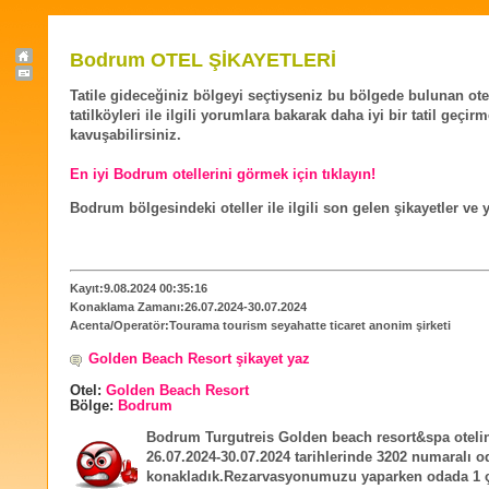
Bodrum OTEL ŞİKAYETLERİ
Tatile gideceğiniz bölgeyi seçtiyseniz bu bölgede bulunan ote
tatilköyleri ile ilgili yorumlara bakarak daha iyi bir tatil geçir
kavuşabilirsiniz.
En iyi Bodrum otellerini görmek için tıklayın!
Bodrum bölgesindeki oteller ile ilgili son gelen şikayetler ve
Kayıt:9.08.2024 00:35:16
Konaklama Zamanı:26.07.2024-30.07.2024
Acenta/Operatör:Tourama tourism seyahatte ticaret anonim şirketi
Golden Beach Resort şikayet yaz
Otel:
Golden Beach Resort
Bölge:
Bodrum
Bodrum Turgutreis Golden beach resort&spa oteli
26.07.2024-30.07.2024 tarihlerinde 3202 numaralı 
konakladık.Rezarvasyonumuzu yaparken odada 1 çif