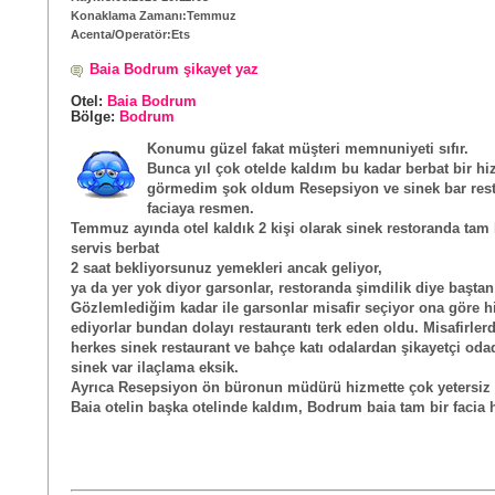
Konaklama Zamanı:Temmuz
Acenta/Operatör:Ets
Baia Bodrum şikayet yaz
Otel:
Baia Bodrum
Bölge:
Bodrum
Konumu güzel fakat müşteri memnuniyeti sıfır.
Bunca yıl çok otelde kaldım bu kadar berbat bir hi
görmedim şok oldum Resepsiyon ve sinek bar res
faciaya resmen.
Temmuz ayında otel kaldık 2 kişi olarak sinek restoranda tam 
servis berbat
2 saat bekliyorsunuz yemekleri ancak geliyor,
ya da yer yok diyor garsonlar, restoranda şimdilik diye baştan 
Gözlemlediğim kadar ile garsonlar misafir seçiyor ona göre h
ediyorlar bundan dolayı restaurantı terk eden oldu. Misafirl
herkes sinek restaurant ve bahçe katı odalardan şikayetçi odad
sinek var ilaçlama eksik.
Ayrıca Resepsiyon ön büronun müdürü hizmette çok yetersiz v
Baia otelin başka otelinde kaldım, Bodrum baia tam bir facia 