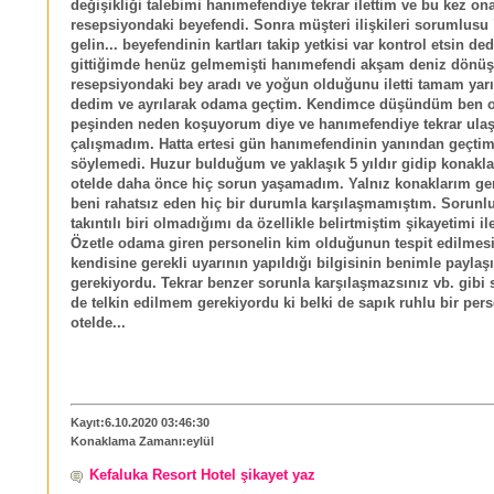
değişikliği talebimi hanımefendiye tekrar ilettim ve bu kez on
resepsiyondaki beyefendi. Sonra müşteri ilişkileri sorumlusu 
gelin... beyefendinin kartları takip yetkisi var kontrol etsin de
gittiğimde henüz gelmemişti hanımefendi akşam deniz dönü
resepsiyondaki bey aradı ve yoğun olduğunu iletti tamam yarı
dedim ve ayrılarak odama geçtim. Kendimce düşündüm ben o
peşinden neden koşuyorum diye ve hanımefendiye tekrar ul
çalışmadım. Hatta ertesi gün hanımefendinin yanından geçtim 
söylemedi. Huzur bulduğum ve yaklaşık 5 yıldır gidip konakl
otelde daha önce hiç sorun yaşamadım. Yalnız konaklarım gen
beni rahatsız eden hiç bir durumla karşılaşmamıştım. Sorunl
takıntılı biri olmadığımı da özellikle belirtmiştim şikayetimi il
Özetle odama giren personelin kim olduğunun tespit edilmesi
kendisine gerekli uyarının yapıldığı bilgisinin benimle paylaş
gerekiyordu. Tekrar benzer sorunla karşılaşmazsınız vb. gibi 
de telkin edilmem gerekiyordu ki belki de sapık ruhlu bir pers
otelde...
Kayıt:6.10.2020 03:46:30
Konaklama Zamanı:eylül
Kefaluka Resort Hotel şikayet yaz