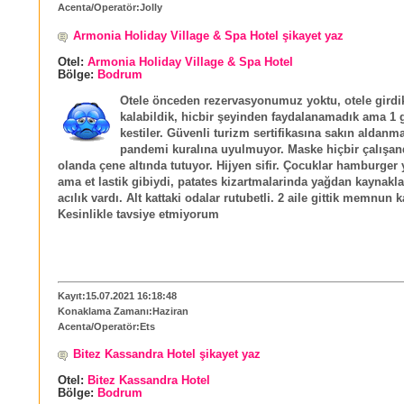
Acenta/Operatör:Jolly
Armonia Holiday Village & Spa Hotel şikayet yaz
Otel:
Armonia Holiday Village & Spa Hotel
Bölge:
Bodrum
Otele önceden rezervasyonumuz yoktu, otele girdik
kalabildik, hicbir şeyinden faydalanamadık ama 1 
kestiler. Güvenli turizm sertifikasına sakın aldanma
pandemi kuralına uyulmuyor. Maske hiçbir çalışan
olanda çene altında tutuyor. Hijyen sifir. Çocuklar hamburger
ama et lastik gibiydi, patates kizartmalarinda yağdan kaynakl
acılık vardı. Alt kattaki odalar rutubetli. 2 aile gittik memnun 
Kesinlikle tavsiye etmiyorum
Kayıt:15.07.2021 16:18:48
Konaklama Zamanı:Haziran
Acenta/Operatör:Ets
Bitez Kassandra Hotel şikayet yaz
Otel:
Bitez Kassandra Hotel
Bölge:
Bodrum