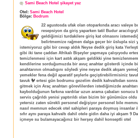
Sami Beach Hotel şikayet yaz
Otel:
Sami Beach Hotel
Bölge:
Bodrum
22 agustosda ufak olan otoparkında aracı valeye bı
resepsiyon da giriş yaparken tatil Budur aracılıgıyl
geldiğimizi turdakilere giriş kat olmasını istemedi
belirtmemize rağmen dalga geçer bir üslupla sizi
istemiyoruz gibi bir cevap aldık Neyse dedik giriş kata Yerleşt
gibi iki tane çaddan Afrikalı Bişeyler yapmaya çalışıyodu erte
temizlenmesi için kart astık akşam geldikki yine temizlenmem
kendilerine sorduğumuzda bir avuç anahtar gösterdi içinde b
anahtarının olmadıgını söyledi yine neyse dedik akşam yemeğ
yemekler fena değil aparatif şeylerle geçiştirebilirmisiniz tavu
tavuk 🐓 ertesi gün bodrumu gezelim dedik kahvaltıdan sonra
gitmek için Araç anahtarı görevlilerden istediğimizde anahtar
kaybolduğunun farkına vardılar uzun arama çabaları sonucu 
servis çağrıldı yenisi yaptırıldı olan bizim bir günümüze oldu
yetersiz zaten sürekli personel değişiyor personel bile memnu
nasıl memnun edecek otel sahipleri paraya doymuş insanlar il
sıfır aynı paraya kahvaltı dahil otele gidin daha iyi akşam 9 D
içmeye su bulamayacağınız bir herşey dahil konseptli otel