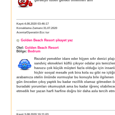
gerekiyo lütfen gerekli önlemleri alın
Kayıt:4.08.2020 03:46:17
Konaklama Zamanı:31.07.2020
Acenta/Operatör:Ecc tur
Golden Beach Resort şikayet yaz
Otel:
Golden Beach Resort
Bölge:
Bodrum
Rezalet yemekler idare eder hijyen sıfır denizi plaj
sandviç ekmekleri küflü çıkıyor odalar pis temizle
havuzu çok küçük müşteri fazla olduğu için insanla
hiçbir sosyal mesafe yok bira kola su gibi ne içtiği
arabamıza otelin önünde vurmuşlar bu konuyla bile ilgilenen 
gün önceden çıkış yaptık bu kadar rezillik olamaz gitmeden 
buradaki yorumları okumuştuk ama bu kadar iğrenç olabilece
etmedik her yazan harfi harfine doğru bir daha asla tercih et
Kayıt:3.08.2020 10:11:03