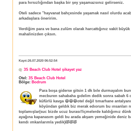
para hırsızlığından başka bir şey yaşamazsınız gelirseniz.
Oteli sadece "hayvanat bahçesinde yaşamak nasıl olurdu aca
arkadaşlara öneririm.
Verdiğim para ve bana zulüm olarak harcattığınız vakit büyük
mahalinizden çıksın.
Kayıt:26.07.2020 06:52:54
3S Beach Club Hotel şikayet yaz
Otel:
3S Beach Club Hotel
Bölge:
Bodrum
Para boşa giderse gitsin 1 dk bıle durmayalım bu
mecburen sahabaha gıdelim dedik sonra sabah 6 
küfürlü kavga 😃😃😃otel değil tımarhane antalyanı
köyündan geldık biz merak edıorum bu ınsanları 
toplamışlar(suc bizde ucuz burası!!içmelerde kaldığımız dünk
ayağına kapanasım geldi bu arada akşam yemeğinide deniz b
kendı ımkanlarımla yedik)🤣🤣🤣