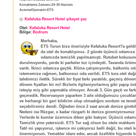
Konaklama Zamanı:24-30 Haziran
Acenta/Operatör:ETS
Kefaluka Resort Hotel şikayet yaz
Otel:
Kefaluka Resort Hotel
Bölge:
Bodrum
Merhaba,
ETS Turun bize önerisiyle Kefaluka Resort?a geldi
da otel de konaklıyoruz. 2 günde üçüncü odamıza g
odamızda temizlik yapılmamıştı. Rutubet kokusun
durulmuyordu, yerde ki parkeler toz içindeydi. Tavanda örümc
vardı. İkinci odamıza geçtik. Klima çalışmıyordu, balkonlu od
istememize rağmen, balkonsuz oda verildi. ETS tura otel deği
talebimizi ilettik. Sürekli bir fiyat farkı yaratıldı, geçmiş döne
dönem fiyatları bir mi! Bizlerle ilgileniyorlarmış gibi yapıp üs
isteyip miş gibi yapmakla olmuyor. Ancak 3. Gün geçti ve farkl
geçmedik. Rezervasyon yaparken 3 aile olduğumuzu çocuklar
ve herhangi bir geri bildirim olup olmadığını sordum ve tere
seçebilirsiniz dendi. Öğleden önce 2 saat ancak denize girebil
Nedeni ise Rüzgar, o kadar rüzgarlı ki denize giremiyorsunuz 
Yerlerde ki kumlar üzerinize diken gibi batıyor. Üçüncü odamı
Temizlik yine yetersizdi. ETS Tur sağ olsun bu otele mahkum e
Tatil mi yapıyoruz, işkence mi çekiyoruz belli değil, bu oteli k
önermiyorum. Yemekler idare eder, ancak özellikle hijyende b