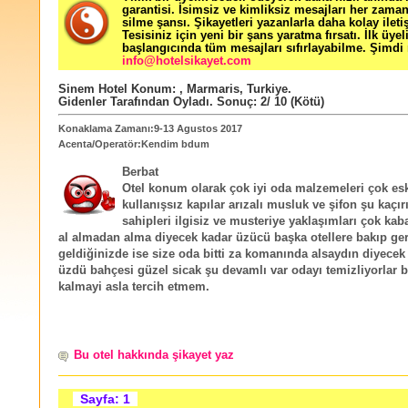
garantisi. İsimsiz ve kimliksiz mesajları her zama
silme şansı. Şikayetleri yazanlarla daha kolay ileti
Tesisiniz için yeni bir şans yaratma fırsatı. İlk üyel
başlangıcında tüm mesajları sıfırlayabilme. Şimdi 
info@hotelsikayet.com
Sinem Hotel
Konum:
,
Marmaris
,
Turkiye
.
Gidenler Tarafından Oyladı
. Sonuç:
2
/
10
(Kötü)
Konaklama Zamanı:9-13 Agustos 2017
Acenta/Operatör:Kendim bdum
Berbat
Otel konum olarak çok iyi oda malzemeleri çok es
kullanışsız kapılar arızalı musluk ve şifon şu kaçır
sahipleri ilgisiz ve musteriye yaklaşımları çok kab
al almadan alma diyecek kadar üzücü başka otellere bakıp ger
geldiğinizde ise size oda bitti za komanında alsaydın diyecek
üzdü bahçesi güzel sicak şu devamlı var odayı temizliyorlar b
kalmayi asla tercih etmem.
Bu otel hakkında şikayet yaz
Sayfa: 1