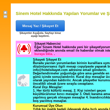
Sinem Hotel Hakkında Yapılan Yorumlar ve Şi
Mesaj Yaz / Şikayet Et
Şikayetler Aşağıda. Sayfayı biraz
aşağı kaydırın.
Şikayet Habercisi
Eğer Sinem Hotel hakkında yeni bir şikayet/yoru
eklendiğinde anında email ile haberdar olmak ist
buraya tıkla.
.
Şikayeti Şikayet Et
Burada yazılan yorumlardan birinin kuralllara uym
düşünüyorsanız ilgili mesajı copy/paste yaparak b
info@hotelsikayet.com adresine email gönderin.
Değerlendirmeler yoğunluğa göre ama genelde en f
günü içinde sonuçlandırılır. Kural dışı mesajlar üc
olarak yayından kaldırılır. Ancak şikayetler kurums
öncelikli olmak üzere sırayla cevaplanır.
Kural Dışı Mesajlar:
1. Her türlü küfürlü mesaj. 2. Kişi isimleri geçen
küçültücü/onur kırıcı mesajlar 3. Oteli karama ama
yapılmış gerçek olmayan mesajlar 4. İnandırıcılık
boş yazılmış mesajlar.
Kurumsal Üye Olun
Yıllık bir üyelik bedeli ödeyerek daha hızlı anında