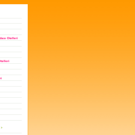
ası Otelleri
telleri
ri