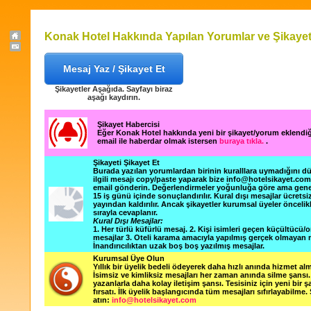
Konak Hotel Hakkında Yapılan Yorumlar ve Şikayet
Mesaj Yaz / Şikayet Et
Şikayetler Aşağıda. Sayfayı biraz
aşağı kaydırın.
Şikayet Habercisi
Eğer Konak Hotel hakkında yeni bir şikayet/yorum eklendi
email ile haberdar olmak istersen
buraya tıkla.
.
Şikayeti Şikayet Et
Burada yazılan yorumlardan birinin kuralllara uymadığını 
ilgili mesajı copy/paste yaparak bize info@hotelsikayet.co
email gönderin. Değerlendirmeler yoğunluğa göre ama gene
15 iş günü içinde sonuçlandırılır. Kural dışı mesajlar ücretsi
yayından kaldırılır. Ancak şikayetler kurumsal üyeler öncelik
sırayla cevaplanır.
Kural Dışı Mesajlar:
1. Her türlü küfürlü mesaj. 2. Kişi isimleri geçen küçültücü/o
mesajlar 3. Oteli karama amacıyla yapılmış gerçek olmayan m
İnandırıcılıktan uzak boş boş yazılmış mesajlar.
Kurumsal Üye Olun
Yıllık bir üyelik bedeli ödeyerek daha hızlı anında hizmet alm
İsimsiz ve kimliksiz mesajları her zaman anında silme şansı. 
yazanlarla daha kolay iletişim şansı. Tesisiniz için yeni bir 
fırsatı. İlk üyelik başlangıcında tüm mesajları sıfırlayabilme.
atın:
info@hotelsikayet.com