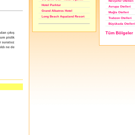
Nevşehir Otelleri
Hotel Parktur
Avrupa Otelleri
Grand Albatros Hotel
Muğla Otelleri
Long Beach Aqualand Resort
Trabzon Otelleri
Büyükada Otelleri
Tüm Bölgeler
adan çıkış
rum pislik
r suratsız
ıldı ne de