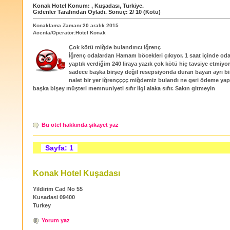
Konak Hotel
Konum:
,
Kuşadası
,
Turkiye
.
Gidenler Tarafından Oyladı
. Sonuç:
2
/
10
(Kötü)
Konaklama Zamanı:20 aralık 2015
Acenta/Operatör:Hotel Konak
Çok kötü miğde bulandırıcı iğrenç
İğrenç odalardan Hamam böcekleri çıkıyor. 1 saat içinde od
yaptık verdiğim 240 liraya yazık çok kötü hiç tavsiye etmiyo
sadece başka birşey değil resepsiyonda duran bayan ayrı bi
nalet bir yer iğrençççç miğdemiz bulandı ne geri ödeme yap
başka bişey müşteri memnuniyeti sıfır ilgi alaka sıfır. Sakın gitmeyin
Bu otel hakkında şikayet yaz
Sayfa: 1
Konak Hotel Kuşadası
Yildirim Cad No 55
Kusadasi 09400
Turkey
Yorum yaz