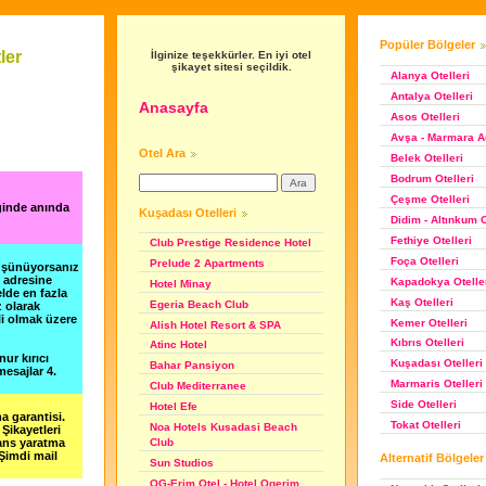
Popüler Bölgeler
ler
İlginize teşekkürler. En iyi otel
şikayet sitesi seçildik.
Alanya Otelleri
Antalya Otelleri
Anasayfa
Asos Otelleri
Avşa - Marmara Ad
Otel Ara
Belek Otelleri
Bodrum Otelleri
Çeşme Otelleri
ğinde anında
Kuşadası Otelleri
Didim - Altınkum O
Fethiye Otelleri
Club Prestige Residence Hotel
Foça Otelleri
Prelude 2 Apartments
düşünüyorsanız
m adresine
Kapadokya Otelle
Hotel Minay
lde en fazla
Kaş Otelleri
Egeria Beach Club
z olarak
li olmak üzere
Kemer Otelleri
Alish Hotel Resort & SPA
Kıbrıs Otelleri
Atinc Hotel
nur kırıcı
Kuşadası Otelleri
Bahar Pansiyon
esajlar 4.
Marmaris Otelleri
Club Mediterranee
Side Otelleri
Hotel Efe
a garantisi.
Tokat Otelleri
Noa Hotels Kusadasi Beach
Şikayetleri
şans yaratma
Club
 Şimdi mail
Alternatif Bölgeler
Sun Studios
OG-Erim Otel - Hotel Ogerim