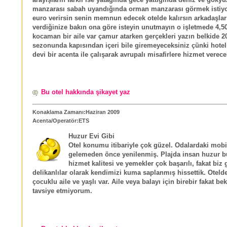
manzarası sabah uyandığında orman manzarası görmek istiyo
euro verirsin senin memnun edecek otelde kalırsın arkadaşla
verdiğinize bakın ona göre isteyin unutmayın o işletmede 4,50
kocaman bir aile var çamur atarken gerçekleri yazın belkide 2
sezonunda kapısından içeri bile giremeyeceksiniz çünki hote
devi bir acenta ile çalışarak avrupalı misafirlere hizmet verece
Bu otel hakkında şikayet yaz
Konaklama Zamanı:Haziran 2009
Acenta/Operatör:ETS
Huzur Evi Gibi
Otel konumu itibariyle çok güzel. Odalardaki mobil
gelemeden önce yenilenmiş. Plajda insan huzur b
hizmet kalitesi ve yemekler çok başarılı, fakat biz
delikanlılar olarak kendimizi kuma saplanmış hissettik. Otelde
çocuklu aile ve yaşlı var. Aile veya balayı için birebir fakat be
tavsiye etmiyorum.