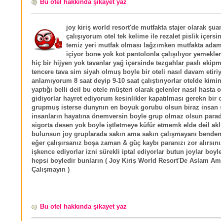
Bu otel hakkında şikayet yaz
joy kiriş world resort'de mutfakta stajer olarak şu
çalışıyorum otel tek kelime ile rezalet pislik içersi
temiz yeri mutfak olması lağzımken mutfakta adam
içiyor bone yok kot pantolonla çalışılıyor yemekler
hiç bir hijyen yok tavanlar yağ içersinde tezgahlar paslı ekip
tencere tava sim siyah olmuş boyle bir oteli nasıl davam etiriy
anlamıyorum 8 saat deyip 9-10 saat çalıştırıyorlar otelde kimin
yaptığı belli deil bu otele müşteri olarak gelenler nasıl hasta
gidiyorlar hayret ediyorum kesinlikler kapatılması gerekn bir o
grupmuş isterse dunynın en boyuk gorubu olsun biraz insan 
insanların hayatına önemversin boyle grup olmaz olsun para
sigorta desen yok boyle iştletmeye küfür etmemk elde deil akl
bulunsun joy gruplarada sakın ama sakın çalışmayanı bende
eğer çalışırsanız boşa zaman & güç kaybı paranızı zor alırsın
işkence ediyorlar izni sürekli iptal ediyorlar butun joylar boyle
hepsi boyledir bunların ( Joy Kiriş World Resort'De Aslam Am
Çalışmayın )
Bu otel hakkında şikayet yaz