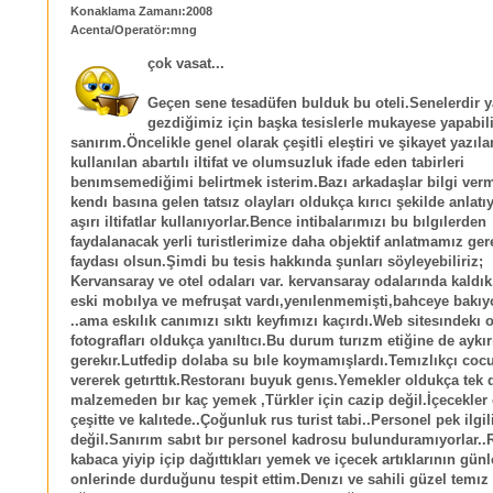
Konaklama Zamanı:2008
Acenta/Operatör:mng
çok vasat...
Geçen sene tesadüfen bulduk bu oteli.Senelerdir y
gezdiğimiz için başka tesislerle mukayese yapabi
sanırım.Öncelikle genel olarak çeşitli eleştiri ve şikayet yazıla
kullanılan abartılı iltifat ve olumsuzluk ifade eden tabirleri
benımsemediğimi belirtmek isterim.Bazı arkadaşlar bilgi ver
kendı basına gelen tatsız olayları oldukça kırıcı şekilde anlatı
aşırı iltifatlar kullanıyorlar.Bence intibalarımızı bu bılgılerden
faydalanacak yerli turistlerimize daha objektif anlatmamız gere
faydası olsun.Şimdi bu tesis hakkında şunları söyleyebiliriz;
Kervansaray ve otel odaları var. kervansaray odalarında kaldı
eski mobılya ve mefruşat vardı,yenılenmemişti,bahceye bakı
..ama eskılık canımızı sıktı keyfımızı kaçırdı.Web sitesındekı 
fotografları oldukça yanıltıcı.Bu durum turızm etiğine de aykı
gerekır.Lutfedip dolaba su bıle koymamışlardı.Temızlıkçı coc
vererek getırttık.Restoranı buyuk genıs.Yemekler oldukça tek 
malzemeden bır kaç yemek ,Türkler için cazip değil.İçecekler 
çeşitte ve kalıtede..Çoğunluk rus turist tabi..Personel pek ilgili
değil.Sanırım sabıt bır personel kadrosu bulunduramıyorlar..
kabaca yiyip içip dağıttıkları yemek ve içecek artıklarının günl
onlerinde durduğunu tespit ettim.Denızı ve sahili güzel temız