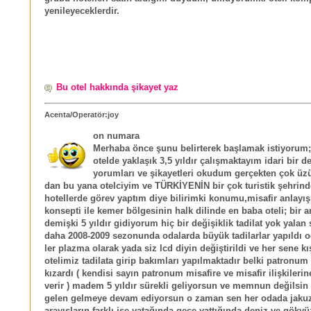
yenileyeceklerdir.
Bu otel hakkında şikayet yaz
Acenta/Operatör:joy
on numara
Merhaba önce şunu belirterek başlamak istiyorum
otelde yaklaşık 3,5 yıldır çalışmaktayım idari bir 
yorumları ve şikayetleri okudum gerçekten çok ü
dan bu yana otelciyim ve TÜRKİYENİN bir çok turistik şehrinde
hotellerde görev yaptım diye bilirimki konumu,misafir anlayış
konsepti ile kemer bölgesinin halk dilinde en baba oteli; bir 
demişki 5 yıldır gidiyorum hiç bir değişiklik tadilat yok yalan
daha 2008-2009 sezonunda odalarda büyük tadilarlar yapıldı o
ler plazma olarak yada siz lcd diyin değiştirildi ve her sene k
otelimiz tadilata girip bakımları yapılmaktadır belki patronu
kızardı ( kendisi sayın patronum misafire ve misafir ilişkileri
verir ) madem 5 yıldır sürekli geliyorsun ve memnun değilsin 5
gelen gelmeye devam ediyorsun o zaman sen her odada jakuzi
arayışların farklı ise yatağında gece yattığında deniz ve göky