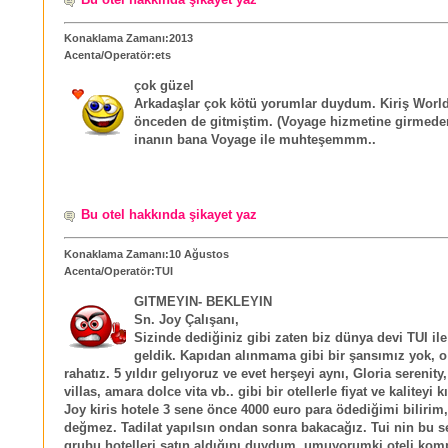
Konaklama Zamanı:2013
Acenta/Operatör:ets
çok güzel
Arkadaşlar çok kötü yorumlar duydum. Kiriş Worl
önceden de gitmiştim. (Voyage hizmetine girmede
inanın bana Voyage ile muhteşemmm..
Bu otel hakkında şikayet yaz
Konaklama Zamanı:10 Ağustos
Acenta/Operatör:TUI
GITMEYIN- BEKLEYIN
Sn. Joy Çalışanı,
Sizinde dediğiniz gibi zaten biz dünya devi TUI ile
geldik. Kapıdan alınmama gibi bir şansımız yok, 
rahatız. 5 yıldır gelıyoruz ve evet herşeyi aynı, Gloria serenity,
villas, amara dolce vita vb.. gibi bir otellerle fiyat ve kaliteyi k
Joy kiris hotele 3 sene önce 4000 euro para ödediğimi bilirim,
değmez. Tadilat yapılsın ondan sonra bakacağız. Tui nin bu s
grubu hotelleri satın aldığını duydum, umuyorumki oteli kom