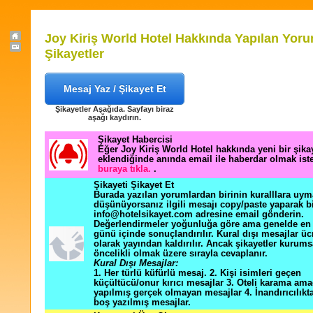
Joy Kiriş World Hotel Hakkında Yapılan Yoru
Şikayetler
Mesaj Yaz / Şikayet Et
Şikayetler Aşağıda. Sayfayı biraz
aşağı kaydırın.
Şikayet Habercisi
Eğer Joy Kiriş World Hotel hakkında yeni bir şik
eklendiğinde anında email ile haberdar olmak ist
buraya tıkla.
.
Şikayeti Şikayet Et
Burada yazılan yorumlardan birinin kuralllara uym
düşünüyorsanız ilgili mesajı copy/paste yaparak b
info@hotelsikayet.com adresine email gönderin.
Değerlendirmeler yoğunluğa göre ama genelde en f
günü içinde sonuçlandırılır. Kural dışı mesajlar üc
olarak yayından kaldırılır. Ancak şikayetler kurums
öncelikli olmak üzere sırayla cevaplanır.
Kural Dışı Mesajlar:
1. Her türlü küfürlü mesaj. 2. Kişi isimleri geçen
küçültücü/onur kırıcı mesajlar 3. Oteli karama ama
yapılmış gerçek olmayan mesajlar 4. İnandırıcılık
boş yazılmış mesajlar.