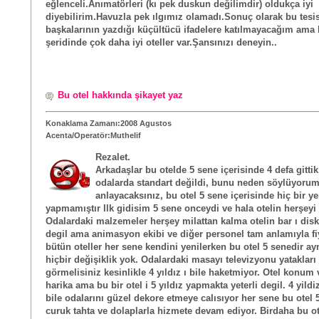
eğlenceli.Anımatörleri (kı pek duskun değilimdir) oldukça iyi
diyebilirim.Havuzla pek ılgımız olamadı.Sonuç olarak bu tesisl
başkalarının yazdığı küçültücü ifadelere katılmayacağım ama 
şeridinde çok daha iyi oteller var.Şansınızı deneyin..
Bu otel hakkında şikayet yaz
Konaklama Zamanı:2008 Agustos
Acenta/Operatör:Muthelif
Rezalet.
Arkadaşlar bu otelde 5 sene içerisinde 4 defa gitti
odalarda standart değildi, bunu neden söylüyoru
anlayacaksınız, bu otel 5 sene içerisinde hiç bir y
yapmamıştır Ilk gidisim 5 sene onceydi ve hala otelin herşeyi 
Odalardaki malzemeler herşey milattan kalma otelin bar ı dis
degil ama animasyon ekibi ve diğer personel tam anlamıyla fi
bütün oteller her sene kendini yenilerken bu otel 5 senedir ay
hiçbir değişiklik yok. Odalardaki masayı televizyonu yatakları
görmelisiniz kesinlikle 4 yıldız ı bile haketmiyor. Otel konum 
harika ama bu bir otel i 5 yıldız yapmakta yeterli degil. 4 yildiz
bile odalarını güzel dekore etmeye calısıyor her sene bu otel 5
curuk tahta ve dolaplarla hizmete devam ediyor. Birdaha bu o