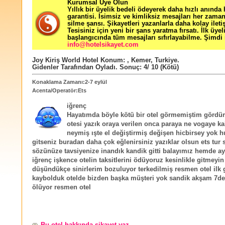
Kurumsal Üye Olun
Yıllık bir üyelik bedeli ödeyerek daha hızlı anında
garantisi. İsimsiz ve kimliksiz mesajları her zama
silme şansı. Şikayetleri yazanlarla daha kolay ileti
Tesisiniz için yeni bir şans yaratma fırsatı. İlk üyel
başlangıcında tüm mesajları sıfırlayabilme. Şimdi 
info@hotelsikayet.com
Joy Kiriş World Hotel
Konum:
,
Kemer
,
Turkiye
.
Gidenler Tarafından Oyladı
. Sonuç:
4
/
10
(Kötü)
Konaklama Zamanı:2-7 eylül
Acenta/Operatör:Ets
iğrenç
Hayatımda böyle kötü bir otel görmemiştim gördü
otesi yazık oraya verilen onca paraya ne vogaye ka
neymiş ışte el değiştirmiş değişen hicbirsey yok 
gitseniz buradan daha çok eğlenirsiniz yazıklar olsun ets tur s
sözünüze tavsiyenize inandık kandik gitti balayımız hemde ay
iğrenç işkence otelin taksitlerini ödüyoruz kesinlikle gitmeyi
düşündükçe sinirlerim bozuluyor terkedilmiş resmen otel ilk 
kaybolduk otelde bizden başka müşteri yok sandik akşam 7d
ölüyor resmen otel
Bu otel hakkında şikayet yaz