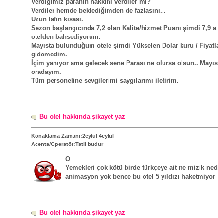
Verdiğimiz paranın hakkını verdiler mi?
Verdiler hemde beklediğimden de fazlasını...
Uzun lafın kısası.
Sezon başlangıcında 7,2 olan Kalite/hizmet Puanı şimdi 7,9 a 
otelden bahsediyorum.
Mayısta bulunduğum otele şimdi Yükselen Dolar kuru / Fiyat
gidemedim.
İçim yanıyor ama gelecek sene Parası ne olursa olsun.. Mayıs
oradayım.
Tüm personeline sevgilerimi saygılarımı iletirim.
Bu otel hakkında şikayet yaz
Konaklama Zamanı:2eylül 4eylül
Acenta/Operatör:Tatil budur
O
Yemekleri çok kötü birde türkçeye ait ne mizik ned
animasyon yok bence bu otel 5 yıldızı haketmiyor
Bu otel hakkında şikayet yaz