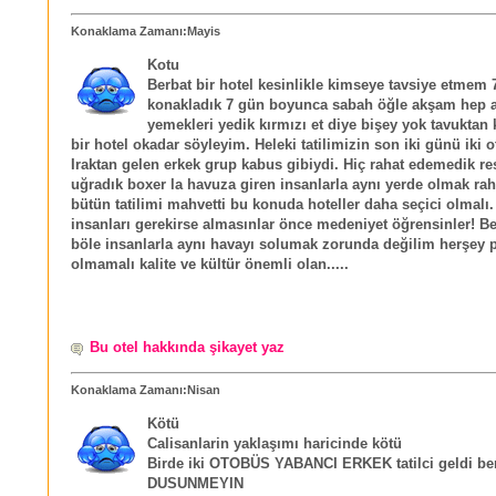
Konaklama Zamanı:Mayis
Kotu
Berbat bir hotel kesinlikle kimseye tavsiye etmem 
konakladık 7 gün boyunca sabah öğle akşam hep 
yemekleri yedik kırmızı et diye bişey yok tavuktan
bir hotel okadar söyleyim. Heleki tatilimizin son iki günü iki 
Iraktan gelen erkek grup kabus gibiydi. Hiç rahat edemedik r
uğradık boxer la havuza giren insanlarla aynı yerde olmak raha
bütün tatilimi mahvetti bu konuda hoteller daha seçici olmalı.
insanları gerekirse almasınlar önce medeniyet öğrensinler! Be
böle insanlarla aynı havayı solumak zorunda değilim herşey 
olmamalı kalite ve kültür önemli olan.....
Bu otel hakkında şikayet yaz
Konaklama Zamanı:Nisan
Kötü
Calisanlarin yaklaşımı haricinde kötü
Birde iki OTOBÜS YABANCI ERKEK tatilci geldi be
DUSUNMEYIN