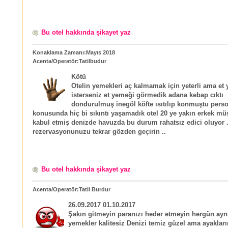
Bu otel hakkında şikayet yaz
Konaklama Zamanı:Mayıs 2018
Acenta/Operatör:Tatilbudur
Kötü
Otelin yemekleri aç kalmamak için yeterli ama et
isterseniz et yemeği görmedik adana kebap cıktı
dondurulmuş inegöl köfte ısıtılıp konmuştu perso
konusunda hiç bi sıkıntı yaşamadık otel 20 ye yakın erkek müş
kabul etmiş denizde havuzda bu durum rahatsız edici oluyor .
rezervasyonunuzu tekrar gözden geçirin ..
Bu otel hakkında şikayet yaz
Acenta/Operatör:Tatil Burdur
26.09.2017 01.10.2017
Şakın gitmeyin paranızı heder etmeyin hergün ayn
yemekler kalitesiz Denizi temiz güzel ama ayakları