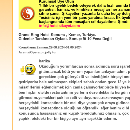
Kurumsal Üye Olun
Yıllık bir üyelik bedeli ödeyerek daha hızlı anında
garantisi. İsimsiz ve kimliksiz mesajları her zama
silme şansı. Şikayetleri yazanlarla daha kolay ileti
Tesisiniz için yeni bir şans yaratma fırsatı. İlk üyel
başlangıcında tüm mesajları sıfırlayabilme. Şimdi 
info@hotelsikayet.com
Grand Ring Hotel
Konum:
,
Kemer
,
Turkiye
.
Gidenler Tarafından Oyladı
. Sonuç:
5
/
10
Fena Değil
Konaklama Zamanı:29.08.2024-01.09.2024
Acenta/Operatör:jolly tur
harika
Okuduğum yorumlardan sonra aklımda soru işaretl
gittim.ancak kötü yorum yapanları anlayamadım. 
gerçekten çok güleryüzlü ve istediğiniz birşeyi an
getiriyorlar.hele animasyon ekipleri sabah ondan gece 12 ye 
misafirlerini eğlendirmek için canla çalışıyorlar.birde hijyen 
ben hiçbir otelde restorantının yerlerin dezenfektanla hergün s
görmedim.yemekleri çok lezzetli ve doyurucu.rezervasyon ya
herşeydahil konseptinde bir otel diye yapmıştık oraya gidince 
herşeydahil konseptinde olduğunu öğrendik. eğer benim gibi 
konusunda hassassanız en küçük tereddütünüz olmasın. çok g
yaptık .oteldeki her bir kişiye ayrı ayrı teşekkür ederim.