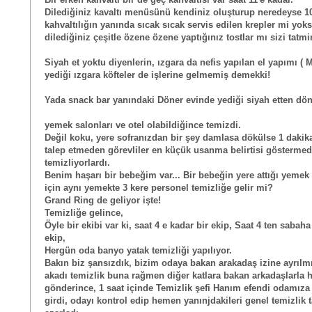
Dilediğiniz kavaltı menüsünü kendiniz oluşturup neredeyse 10
kahvaltılığın yanında sıcak sıcak servis edilen krepler mi yok
dilediğiniz çeşitle özene özene yaptığınız tostlar mı sizi tatm
Siyah et yoktu diyenlerin, ızgara da nefis yapılan el yapımı ( M
yediği ızgara köfteler de işlerine gelmemiş demekki!
Yada snack bar yanındaki Döner evinde yediği siyah etten dön
yemek salonları ve otel olabildiğince temizdi.
Değil koku, yere sofranızdan bir şey damlasa dökülse 1 dakika
talep etmeden görevliler en küçük usanma belirtisi göstermed
temizliyorlardı.
Benim haşarı bir bebeğim var... Bir bebeğin yere attığı yemek 
için aynı yemekte 3 kere personel temizliğe gelir mi?
Grand Ring de geliyor işte!
Temizliğe gelince,
Öyle bir ekibi var ki, saat 4 e kadar bir ekip, Saat 4 ten sabaha
ekip,
Hergün oda banyo yatak temizliği yapılıyor.
Bakın biz şansızdık, bizim odaya bakan arakadaş izine ayrılm
akadı temizlik buna rağmen diğer katlara bakan arkadaşlarla 
gönderince, 1 saat içinde Temizlik şefi Hanım efendi odamıza
girdi, odayı kontrol edip hemen yanınjdakileri genel temizlik t