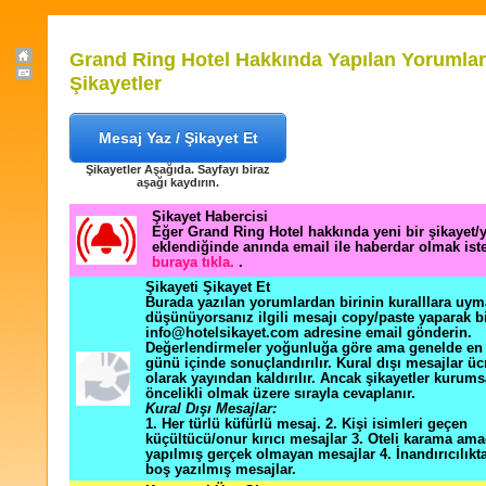
Grand Ring Hotel Hakkında Yapılan Yorumlar
Şikayetler
Mesaj Yaz / Şikayet Et
Şikayetler Aşağıda. Sayfayı biraz
aşağı kaydırın.
Şikayet Habercisi
Eğer Grand Ring Hotel hakkında yeni bir şikayet
eklendiğinde anında email ile haberdar olmak ist
buraya tıkla.
.
Şikayeti Şikayet Et
Burada yazılan yorumlardan birinin kuralllara uym
düşünüyorsanız ilgili mesajı copy/paste yaparak b
info@hotelsikayet.com adresine email gönderin.
Değerlendirmeler yoğunluğa göre ama genelde en f
günü içinde sonuçlandırılır. Kural dışı mesajlar üc
olarak yayından kaldırılır. Ancak şikayetler kurums
öncelikli olmak üzere sırayla cevaplanır.
Kural Dışı Mesajlar:
1. Her türlü küfürlü mesaj. 2. Kişi isimleri geçen
küçültücü/onur kırıcı mesajlar 3. Oteli karama ama
yapılmış gerçek olmayan mesajlar 4. İnandırıcılık
boş yazılmış mesajlar.