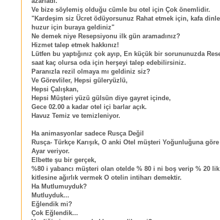
azarladı.
Ve bize söylemiş olduğu cümle bu otel için Çok önemlidir.
"Kardeşim siz Ücret ödüyorsunuz Rahat etmek için, kafa dinle
huzur için buraya geldiniz"
Ne demek niye Resepsiyonu ilk gün aramadınız?
Hizmet talep etmek hakkınız!
Lütfen bu yaptığınız çok ayıp, En küçük bir sorununuzda Re
saat kaç olursa oda için herşeyi talep edebilirsiniz.
Paranızla rezil olmaya mı geldiniz siz?
Ve Görevliler, Hepsi güleryüzlü,
Hepsi Çalışkan,
Hepsi Müşteri yüzü gülsün diye gayret içinde,
Gece 02.00 a kadar otel içi barlar açık.
Havuz Temiz ve temizleniyor.
Ha animasyonlar sadece Rusça Değil
Rusça- Türkçe Karışık, O anki Otel müşteri Yoğunluğuna gör
Ayar veriyor.
Elbette şu bir gerçek,
%80 i yabancı müşteri olan otelde % 80 i ni boş verip % 20 li
kitlesine ağırlık vermek O otelin intiharı demektir.
Ha Mutlumuyduk?
Mutluyduk...
Eğlendik mi?
Çok Eğlendik...