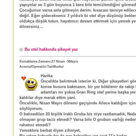
yapıyolar ve 3 gün boyunca 1 kere bile temizlendiğini görmed
Çocuğunuz varsa asla gitmeyin derim. kısacası tavsiye edilece
değil. Eğer gidecekseniz 3 yıldızlı bi otel diye düşünüp beklen
oldukça düşük tutun, hayatınızı devam ettirmek için yemek ye
dönersiniz...
Bu otel hakkında şikayet yaz
Konaklama Zamanı:27 Nisan -3Mayıs
Acenta/Operatör:TatilBudur
Harika
Öncelikle belirtmek isterim ki, Diğer şikayetleri g
kimse kusura bakmasın, bir yer kötülenir de rakip 
adamları mı yoksa Gran Ring otel yerine başka ye
kaldılar diye merak ettim yani.
Öncelikle, Nisan Mayıs dönemi geçişinde Ailece kaldığım için
söylüyorum.
O bahsedilen 20 kişilik Iraklı Gruba biz niye rastlamadık, Ned
olmayan grup taciz etmedi? Varsa bile O grubun varlığı neden
rahatsız etmedi?
Yemeklere berbat diyen zihniyet,
Bir erken kahvaltı bir de geç kahvaltısı var saat 11'e kadar.