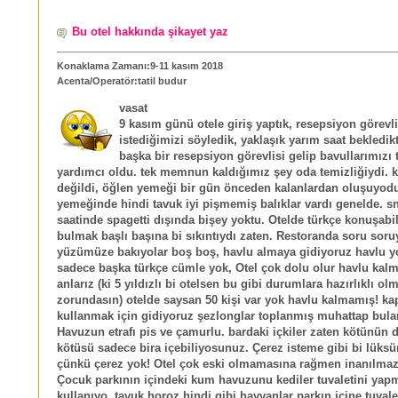
Bu otel hakkında şikayet yaz
Konaklama Zamanı:9-11 kasım 2018
Acenta/Operatör:tatil budur
vasat
9 kasım günü otele giriş yaptık, resepsiyon görevl
istediğimizi söyledik, yaklaşık yarım saat bekledik
başka bir resepsiyon görevlisi gelip bavullarımızı
yardımcı oldu. tek memnun kaldığımız şey oda temizliğiydi. k
değildi, öğlen yemeği bir gün önceden kalanlardan oluşuyod
yemeğinde hindi tavuk iyi pişmemiş balıklar vardı genelde. s
saatinde spagetti dışında bişey yoktu. Otelde türkçe konuşabi
bulmak başlı başına bi sıkıntıydı zaten. Restoranda soru sor
yüzümüze bakıyolar boş boş, havlu almaya gidiyoruz havlu y
sadece başka türkçe cümle yok, Otel çok dolu olur havlu kal
anlarız (ki 5 yıldızlı bi otelsen bu gibi durumlara hazırlıklı ol
zorundasın) otelde saysan 50 kişi var yok havlu kalmamış! ka
kullanmak için gidiyoruz şezlonglar toplanmış muhattap bul
Havuzun etrafı pis ve çamurlu. bardaki içkiler zaten kötünün 
kötüsü sadece bira içebiliyosunuz. Çerez isteme gibi bi lüks
çünkü çerez yok! Otel çok eski olmamasına rağmen inanılmaz
Çocuk parkının içindeki kum havuzunu kediler tuvaletini yap
kullanıyo, tavuk horoz hindi gibi hayvanlar parkın içine tuvalet