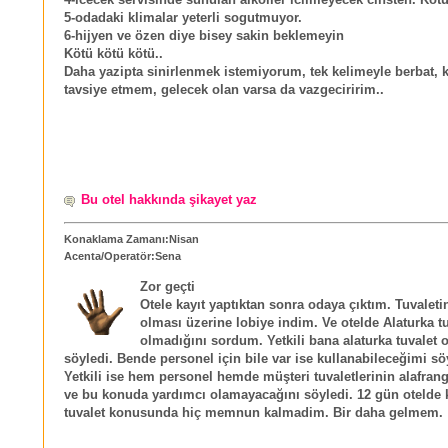
5-odadaki klimalar yeterli sogutmuyor.
6-hijyen ve özen diye bisey sakin beklemeyin
Kötü kötü kötü..
Daha yazipta sinirlenmek istemiyorum, tek kelimeyle berbat,
tavsiye etmem, gelecek olan varsa da vazgeciririm..
Bu otel hakkında şikayet yaz
Konaklama Zamanı:Nisan
Acenta/Operatör:Sena
Zor geçti
Otele kayıt yaptıktan sonra odaya çıktım. Tuvaleti
olması üzerine lobiye indim. Ve otelde Alaturka t
olmadığını sordum. Yetkili bana alaturka tuvalet 
söyledi. Bende personel için bile var ise kullanabileceğimi s
Yetkili ise hem personel hemde müşteri tuvaletlerinin alafra
ve bu konuda yardımcı olamayacağını söyledi. 12 gün otelde 
tuvalet konusunda hiç memnun kalmadim. Bir daha gelmem.