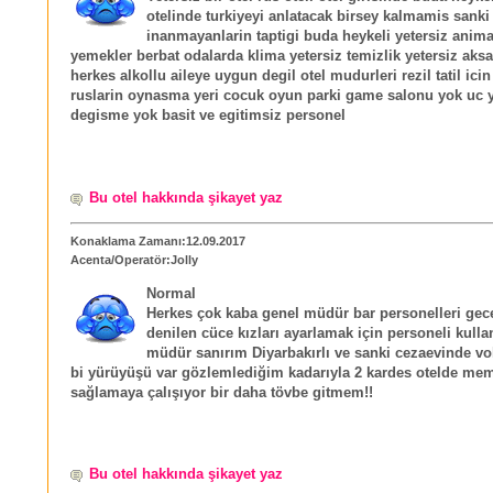
otelinde turkiyeyi anlatacak birsey kalmamis sanki
inanmayanlarin taptigi buda heykeli yetersiz anim
yemekler berbat odalarda klima yetersiz temizlik yetersiz aks
herkes alkollu aileye uygun degil otel mudurleri rezil tatil ici
ruslarin oynasma yeri cocuk oyun parki game salonu yok uc yi
degisme yok basit ve egitimsiz personel
Bu otel hakkında şikayet yaz
Konaklama Zamanı:12.09.2017
Acenta/Operatör:Jolly
Normal
Herkes çok kaba genel müdür bar personelleri ge
denilen cüce kızları ayarlamak için personeli kull
müdür sanırım Diyarbakırlı ve sanki cezaevinde vol
bi yürüyüşü var gözlemlediğim kadarıyla 2 kardes otelde me
sağlamaya çalışıyor bir daha tövbe gitmem!!
Bu otel hakkında şikayet yaz