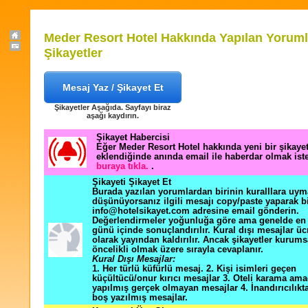
Meder Resort Hotel Hakkında Yapılan Yoruml
Şikayetler
Mesaj Yaz / Şikayet Et
Şikayetler Aşağıda. Sayfayı biraz
aşağı kaydırın.
Şikayet Habercisi
Eğer Meder Resort Hotel hakkında yeni bir şikay
eklendiğinde anında email ile haberdar olmak ist
buraya tıkla.
.
Şikayeti Şikayet Et
Burada yazılan yorumlardan birinin kuralllara uym
düşünüyorsanız ilgili mesajı copy/paste yaparak b
info@hotelsikayet.com adresine email gönderin.
Değerlendirmeler yoğunluğa göre ama genelde en f
günü içinde sonuçlandırılır. Kural dışı mesajlar üc
olarak yayından kaldırılır. Ancak şikayetler kurums
öncelikli olmak üzere sırayla cevaplanır.
Kural Dışı Mesajlar:
1. Her türlü küfürlü mesaj. 2. Kişi isimleri geçen
küçültücü/onur kırıcı mesajlar 3. Oteli karama ama
yapılmış gerçek olmayan mesajlar 4. İnandırıcılık
boş yazılmış mesajlar.