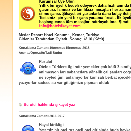
Kurumsal Üye Olun
Yıllık bir üyelik bedeli ödeyerek daha hızlı anında
garantisi. İsimsiz ve kimliksiz mesajları her zama
silme şansı. Şikayetleri yazanlarla daha kolay ileti
Tesisiniz için yeni bir şans yaratma fırsatı. İlk üyel
başlangıcında tüm mesajları sıfırlayabilme. Şimdi 
info@hotelsikayet.com
Meder Resort Hotel
Konum:
,
Kemer
,
Turkiye
.
Gidenler Tarafından Oyladı
. Sonuç:
4
/
10
(Kötü)
Konaklama Zamanı:10temmuz15temmuz 2018
Acenta/Operatör:Tatil Budur
Rezalet
Otelde Türklere ilgi sıfır yemekler çok kötü 3.sınıf
animasyon ları yabancılara yönelik çalışanları çoğ
ne söylediğini anlamıyorlar kumsalı berbat içecekl
yazıyorlar sadece su var gittiğimize pişman olduk
Bu otel hakkında şikayet yaz
Konaklama Zamanı:2016-2017
Hayal kirikligi
Yetersiz bir otel rus oteli otel girisinde buda heykel