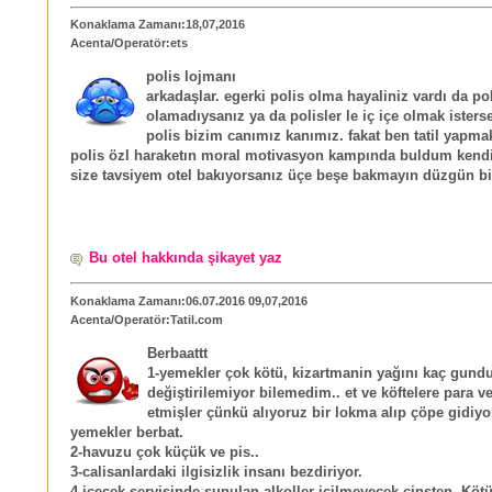
Konaklama Zamanı:18,07,2016
Acenta/Operatör:ets
polis lojmanı
arkadaşlar. egerki polis olma hayaliniz vardı da po
olamadıysanız ya da polisler le iç içe olmak isters
polis bizim canımız kanımız. fakat ben tatil yapmak
polis özl haraketın moral motivasyon kampında buldum kend
size tavsiyem otel bakıyorsanız üçe beşe bakmayın düzgün bi
Bu otel hakkında şikayet yaz
Konaklama Zamanı:06.07.2016 09,07,2016
Acenta/Operatör:Tatil.com
Berbaattt
1-yemekler çok kötü, kizartmanin yağını kaç gund
değiştirilemiyor bilemedim.. et ve köftelere para ve
etmişler çünkü alıyoruz bir lokma alıp çöpe gidiyor
yemekler berbat.
2-havuzu çok küçük ve pis..
3-calisanlardaki ilgisizlik insanı bezdiriyor.
4-icecek servisinde sunulan alkoller icilmeyecek cinsten. Kötü