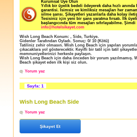
Kurumsal Üye Olun
Yıllık bir üyelik bedeli ödeyerek daha hızlı anında
garantisi. İsimsiz ve kimliksiz mesajları her zama
silme şansı. Şikayetleri yazanlarla daha kolay ileti
Tesisiniz için yeni bir şans yaratma fırsatı. İlk üyel
başlangıcında tüm mesajları sıfırlayabilme. Şimdi 
info@hotelsikayet.com
Wish Long Beach
Konum:
,
Side
,
Turkiye
.
Gidenler Tarafından Oyladı
. Sonuç:
0
/
10
(Kötü)
Tatiliniz zehir olmasın. Wish Long Beach için yapılan yorumlar
çıkacaklara yol gösterecektir. Keyifli bir tatil için tatil şikayetle
memnuniyetlerinizi herkesle paylaşın.
Wish Long Beach için daha önceden bir yorum yazılmamış. 
Beach şikayet eden ilk kişi siz olun.
Yorum yaz
Sayfa: 1
Wish Long Beach Side
Yorum yaz
Şikayet Et