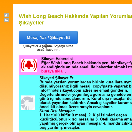
Wish Long Beach Hakkında Yapılan Yorumlar
Şikayetler
Mesaj Yaz / Şikayet Et
Şikayetler Aşağıda. Sayfayı biraz
aşağı kaydırın.
Şikayet Habercisi
Eğer Wish Long Beach hakkında yeni bir şikayet
eklendiğinde anında email ile haberdar olmak ist
buraya tıkla.
.
Şikayeti Şikayet Et
Burada yazılan yorumlardan birinin kuralllara uym
düşünüyorsanız ilgili mesajı copy/paste yaparak b
info@hotelsikayet.com adresine email gönderin.
Değerlendirmeler yoğunluğa göre ama genelde en f
günü içinde sonuçlandırılır. Kural dışı mesajlar üc
olarak yayından kaldırılır. Ancak şikayetler kurums
öncelikli olmak üzere sırayla cevaplanır.
Kural Dışı Mesajlar:
1. Her türlü küfürlü mesaj. 2. Kişi isimleri geçen
küçültücü/onur kırıcı mesajlar 3. Oteli karama ama
yapılmış gerçek olmayan mesajlar 4. İnandırıcılık
boş yazılmış mesajlar.