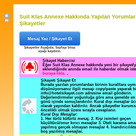
Suit Klas Annexe Hakkında Yapılan Yorumlar
Şikayetler
Mesaj Yaz / Şikayet Et
Şikayetler Aşağıda. Sayfayı biraz
aşağı kaydırın.
Şikayet Habercisi
Eğer Suit Klas Annexe hakkında yeni bir şikayet
eklendiğinde anında email ile haberdar olmak ist
buraya tıkla.
.
Şikayeti Şikayet Et
Burada yazılan yorumlardan birinin kuralllara uym
düşünüyorsanız ilgili mesajı copy/paste yaparak b
info@hotelsikayet.com adresine email gönderin.
Değerlendirmeler yoğunluğa göre ama genelde en f
günü içinde sonuçlandırılır. Kural dışı mesajlar üc
olarak yayından kaldırılır. Ancak şikayetler kurums
öncelikli olmak üzere sırayla cevaplanır.
Kural Dışı Mesajlar:
1. Her türlü küfürlü mesaj. 2. Kişi isimleri geçen
küçültücü/onur kırıcı mesajlar 3. Oteli karama ama
yapılmış gerçek olmayan mesajlar 4. İnandırıcılık
boş yazılmış mesajlar.