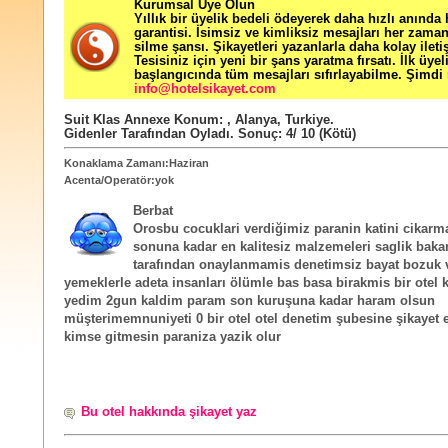
Kurumsal Üye Olun
Yıllık bir üyelik bedeli ödeyerek daha hızlı anında
garantisi. İsimsiz ve kimliksiz mesajları her zama
silme şansı. Şikayetleri yazanlarla daha kolay ileti
Tesisiniz için yeni bir şans yaratma fırsatı. İlk üyel
başlangıcında tüm mesajları sıfırlayabilme. Şimdi 
info@hotelsikayet.com
Suit Klas Annexe
Konum:
,
Alanya
,
Turkiye
.
Gidenler Tarafından Oyladı
. Sonuç:
4
/
10
(Kötü)
Konaklama Zamanı:Haziran
Acenta/Operatör:yok
Berbat
Orosbu cocuklari verdiğimiz paranin katini cikarm
sonuna kadar en kalitesiz malzemeleri saglik bakan
tarafından onaylanmamis denetimsiz bayat bozuk v
yemeklerle adeta insanları ölümle bas basa birakmis bir otel
yedim 2gun kaldim param son kuruşuna kadar haram olsun
müşterimemnuniyeti 0 bir otel otel denetim şubesine şikayet
kimse gitmesin paraniza yazik olur
Bu otel hakkında şikayet yaz