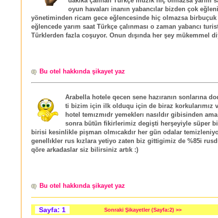
dakika çalınan Türkçe müzik hiç olmazsa yarım s
oyun havaları inanın yabancılar bizden çok eğleni
yönetiminden ricam gece eğlencesinde hiç olmazsa birbuçuk 
eğlencede yarım saat Türkçe çalınması o zaman yabancı turistl
Türklerden fazla coşuyor. Onun dışında her şey mükemmel diy
Bu otel hakkında şikayet yaz
Arabella hotele qecen sene hazıranın sonlarına doqr
ti bizim için ilk olduqu için de biraz korkularımız v
hotel temızmıdr yemeklerı nasıldır gibisinden ama 
sonra bütün fikirlerimiz degişti herşeyiyle süper b
birisi kesinlikle pişman olmıcakdır her gün odalar temizleniy
genellıkler rus kızlara yetiyo zaten biz gittigimiz de %85i rusd
qöre arkadaslar siz bilirsiniz artık :)
Bu otel hakkında şikayet yaz
Sayfa: 1
Sonraki Şikayetler (Sayfa:2) >>