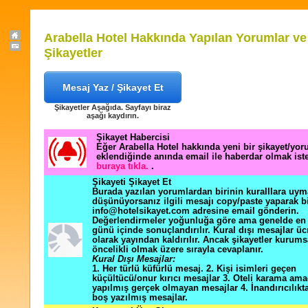
Arabella Hotel Hakkında Yapılan Yorumlar ve
Şikayetler
Mesaj Yaz / Şikayet Et
Şikayetler Aşağıda. Sayfayı biraz
aşağı kaydırın.
Şikayet Habercisi
Eğer Arabella Hotel hakkında yeni bir şikayet/yo
eklendiğinde anında email ile haberdar olmak ist
buraya tıkla.
.
Şikayeti Şikayet Et
Burada yazılan yorumlardan birinin kuralllara uym
düşünüyorsanız ilgili mesajı copy/paste yaparak b
info@hotelsikayet.com adresine email gönderin.
Değerlendirmeler yoğunluğa göre ama genelde en f
günü içinde sonuçlandırılır. Kural dışı mesajlar üc
olarak yayından kaldırılır. Ancak şikayetler kurums
öncelikli olmak üzere sırayla cevaplanır.
Kural Dışı Mesajlar:
1. Her türlü küfürlü mesaj. 2. Kişi isimleri geçen
küçültücü/onur kırıcı mesajlar 3. Oteli karama ama
yapılmış gerçek olmayan mesajlar 4. İnandırıcılık
boş yazılmış mesajlar.