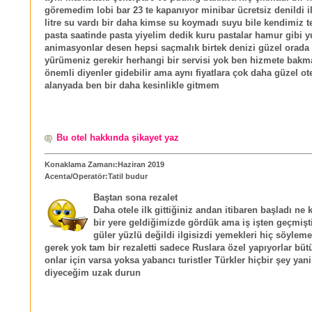
göremedim lobi bar 23 te kapanıyor minibar ücretsiz denildi il
litre su vardı bir daha kimse su koymadı suyu bile kendimiz te
pasta saatinde pasta yiyelim dedik kuru pastalar hamur gibi
animasyonlar desen hepsi saçmalık birtek denizi güzel orada
yürümeniz gerekir herhangi bir servisi yok ben hizmete bak
önemli diyenler gidebilir ama aynı fiyatlara çok daha güzel ote
alanyada ben bir daha kesinlikle gitmem
Bu otel hakkında şikayet yaz
Konaklama Zamanı:Haziran 2019
Acenta/Operatör:Tatil budur
Baştan sona rezalet
Daha otele ilk gittiğiniz andan itibaren başladı ne 
bir yere geldiğimizde gördük ama iş işten geçmişt
güler yüzlü değildi ilgisizdi yemekleri hiç söyleme
gerek yok tam bir rezaletti sadece Ruslara özel yapıyorlar büt
onlar için varsa yoksa yabancı turistler Türkler hiçbir şey yan
diyeceğim uzak durun