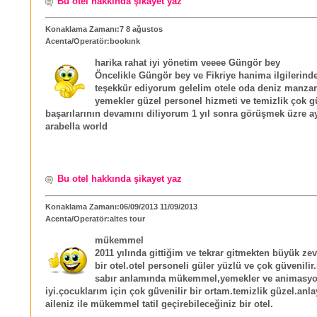
Bu otel hakkında şikayet yaz
Konaklama Zamanı:7 8 ağustos
Acenta/Operatör:bookınk
harika rahat iyi yönetim veeee Güngör bey
Öncelikle Güngör bey ve Fikriye hanima ilgilerind
teşekkür ediyorum gelelim otele oda deniz manzara
yemekler güzel personel hizmeti ve temizlik çok g
başarılarının devamını diliyorum 1 yıl sonra görüşmek üzre a
arabella world
Bu otel hakkında şikayet yaz
Konaklama Zamanı:06/09/2013 11/09/2013
Acenta/Operatör:altes tour
mükemmel
2011 yılında gittiğim ve tekrar gitmekten büyük ze
bir otel.otel personeli güler yüzlü ve çok güvenili
sabır anlamında mükemmel,yemekler ve animasy
iyi.çocuklarım için çok güvenilir bir ortam.temizlik güzel.anl
aileniz ile mükemmel tatil geçirebileceğiniz bir otel.