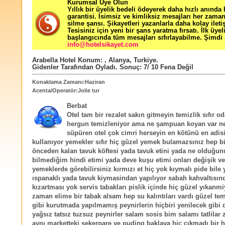
Kurumsal Üye Olun
Yıllık bir üyelik bedeli ödeyerek daha hızlı anında
garantisi. İsimsiz ve kimliksiz mesajları her zama
silme şansı. Şikayetleri yazanlarla daha kolay ileti
Tesisiniz için yeni bir şans yaratma fırsatı. İlk üyel
başlangıcında tüm mesajları sıfırlayabilme. Şimdi 
info@hotelsikayet.com
Arabella Hotel
Konum:
,
Alanya
,
Turkiye
.
Gidenler Tarafından Oyladı
. Sonuç:
7
/
10
Fena Değil
Konaklama Zamanı:Haziran
Acenta/Operatör:Jolie tur
Berbat
Otel tam bir rezalet sakın gitmeyin temizlik sıfır o
hergun temizleniyor ama ne şampuan koyan var ne
süpüren otel çok cimri herseyin en kötünü en adis
kullanıyor yemekler sıfır hiç güzel yemek bulamazsınız hep b
önceden kalan tavuk köftesi yada tavuk etini yada ne olduğun
bilmediğim hindi etimi yada deve kuşu etimi onları değişik v
yemeklerde görebilirsiniz kırmızı et hiç yok kıymalı pide bile y
ıspanaklı yada tavuk kiymasindan yapılıyor sabah kahvaltısın
kızartması yok servis tabakları pislik içinde hiç güzel yıkanm
zaman elime bir tabak alsam hep su kalıntıları vardı güzel te
gibi kurutmada yapılmamış peynirlerin hiçbiri yenilecek gibi 
yağsız tatsız tuzsuz peynirler salam sosis bim salamı tatlilar
aynı marketteki şekerpare ve puding baklava hiç çıkmadı bir h