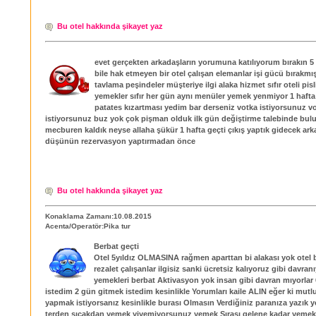
Bu otel hakkında şikayet yaz
evet gerçekten arkadaşların yorumuna katılıyorum bırakın 5 yı
bile hak etmeyen bir otel çalışan elemanlar işi gücü bırakmış
tavlama peşindeler müşteriye ilgi alaka hizmet sıfır oteli pis
yemekler sıfır her gün aynı menüler yemek yenmiyor 1 haft
patates kızartması yedim bar derseniz votka istiyorsunuz v
istiyorsunuz buz yok çok pişman olduk ilk gün değiştirme talebinde bu
mecburen kaldık neyse allaha şükür 1 hafta geçti çıkış yaptık gidecek arka
düşünün rezervasyon yaptırmadan önce
Bu otel hakkında şikayet yaz
Konaklama Zamanı:10.08.2015
Acenta/Operatör:Pika tur
Berbat geçti
Otel 5yıldız OLMASINA rağmen aparttan bi alakası yok otel 
rezalet çalışanlar ilgisiz sanki ücretsiz kalıyoruz gibi davranı
yemekleri berbat Aktivasyon yok insan gibi davran mıyorlar
istedim 2 gün gitmek istedim kesinlikle Yorumları kaile ALIN eğer ki mutlu 
yapmak istiyorsanız kesinlikle burası Olmasın Verdiğiniz paranıza yazık 
terden sıcakdan yemek yiyemiyorsunuz yemek Sırası gelene kadar yemek