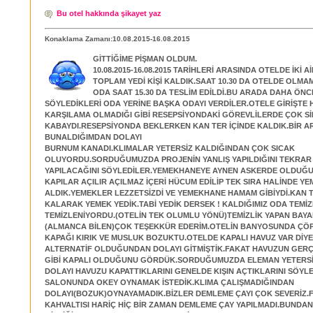
Bu otel hakkında şikayet yaz
Konaklama Zamanı:10.08.2015-16.08.2015
GİTTİĞİME PİŞMAN OLDUM.
10.08.2015-16.08.2015 TARİHLERİ ARASINDA OTELDE İKİ 
TOPLAM YEDİ KİŞİ KALDIK.SAAT 10.30 DA OTELDE OLM
ODA SAAT 15.30 DA TESLİM EDİLDİ.BU ARADA DAHA ÖNC
SÖYLEDİKLERİ ODA YERİNE BAŞKA ODAYI VERDİLER.OTELE GİRİŞTE 
KARŞILAMA OLMADIĞI GİBİ RESEPSİYONDAKİ GÖREVLİLERDE ÇOK SİN
KABAYDI.RESEPSİYONDA BEKLERKEN KAN TER İÇİNDE KALDIK.BİR A
BUNALDIĞIMDAN DOLAYI
BURNUM KANADI.KLIMALAR YETERSİZ KALDIĞINDAN ÇOK SICAK
OLUYORDU.SORDUĞUMUZDA PROJENİN YANLIŞ YAPILDIĞINI TEKRAR
YAPILACAĞINI SÖYLEDİLER.YEMEKHANEYE AYNEN ASKERDE OLDUĞU
KAPILAR AÇILIR AÇILMAZ İÇERİ HÜCUM EDİLİP TEK SIRA HALİNDE Y
ALDIK.YEMEKLER LEZZETSİZDİ VE YEMEKHANE HAMAM GİBİYDİ.KAN T
KALARAK YEMEK YEDİK.TABİ YEDİK DERSEK ! KALDIĞIMIZ ODA TEMİ
TEMİZLENİYORDU.(OTELİN TEK OLUMLU YÖNÜ)TEMİZLİK YAPAN BAY
(ALMANCA BİLEN)ÇOK TEŞEKKÜR EDERİM.OTELİN BANYOSUNDA ÇÖP
KAPAĞI KIRIK VE MUSLUK BOZUKTU.OTELDE KAPALI HAVUZ VAR DİYE 
ALTERNATİF OLDUĞUNDAN DOLAYI GİTMİŞTİK.FAKAT HAVUZUN GERÇ
GİBİ KAPALI OLDUĞUNU GÖRDÜK.SORDUĞUMUZDA ELEMAN YETERSİ
DOLAYI HAVUZU KAPATTIKLARINI GENELDE KIŞIN AÇTIKLARINI SÖYL
SALONUNDA OKEY OYNAMAK İSTEDİK.KLIMA ÇALIŞMADIĞINDAN
DOLAYI(BOZUK)OYNAYAMADIK.BİZLER DEMLEME ÇAYI ÇOK SEVERİZ.
KAHVALTISI HARİÇ HİÇ BİR ZAMAN DEMLEME ÇAY YAPILMADI.BUNDA