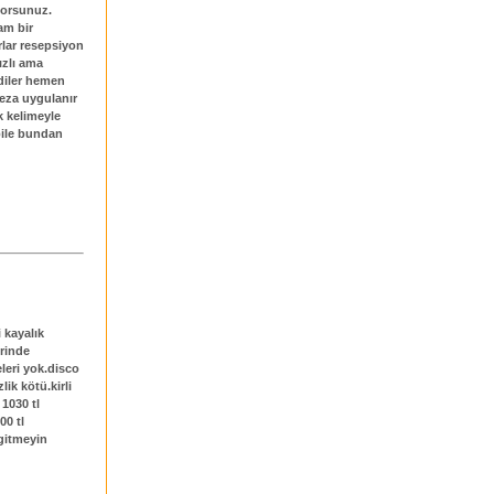
yorsunuz.
am bir
rlar resepsiyon
dızlı ama
diler hemen
ceza uygulanır
k kelimeyle
 bile bundan
 kayalık
rinde
eleri yok.disco
ik kötü.kirli
 1030 tl
00 tl
gitmeyin