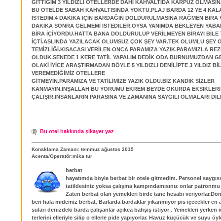
GİTTİĞİM 3 YILDIZLI OTELLERDE DAHİ KAHVALTIDA KARPUZ OLMAS
BU OTELDE SABAH KAHVALTISINDA YOKTU.PLAJ BARDA 12 YE 4 KAL
İSTEDİM.4 DAKİKA İÇİN BARDAĞIN DOLDURULMASINA RAĞMEN BİRA V
DAKİKA SONRA GELMEMİ İSTEDİLER.OYSA YANIMDA BEKLEYEN YABA
BİRA İÇİYORDU.HATTA BANA DOLDURULUP VERİLMEYEN BİRAYI BİLE 
İÇTİ.ASLINDA YAZILACAK OLUMSUZ ÇOK ŞEY VAR.TEK OLUMLU ŞEY 
TEMİZLİĞİ.KISACASI VERİLEN ONCA PARAMIZA YAZIK.PARAMIZLA REZ
OLDUK.SENEDE 1 KERE TATİL YAPALIM DEDİK ODA BURNUMUZDAN GE
OLAKİ İYİCE ARAŞTIRMADAN BÖYLE 5 YILDIZLI DENİLİPTE 3 YILDIZ Bİ
VEREMEDİĞİMİZ OTELLERE
GİTMEYİN.PARAMIZA VE TATİLİMİZE YAZIK OLDU.BİZ KANDIK SİZLER
KANMAYIN.İNŞALLAH BU YORUMU EKREM BEYDE OKURDA EKSİKLERİ
ÇALIŞIR.İNSANLARIN PARASINA VE ZAMANINA SAYGILI OLMALARI DİL
Bu otel hakkında şikayet yaz
Konaklama Zamanı: temmuz ağustos 2015
Acenta/Operatör:mika tur
berbat
hayatımda böyle berbat bir otele gitmedim. Personel saygısı
tatildesiniz yoksa çalışma kampındamısınız onlar patronm
Zaten berbat olan yemekleri birde tane hesabı veriyorlar
beri hala midemiz berbat. Barlarda bardaklar yıkanmıyor pis içecekler en
suları denizdeki barda çalışanlar açıkca bahşiş istiyor . Yemekleri yerken i
terlerini elleriyle silip o ellerle pide yapıyorlar. Havuz küçücük ve suyu öyl