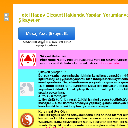
Hotel Happy Elegant Hakkında Yapılan Yorumlar v
Şikayetler
Mesaj Yaz / Şikayet Et
Şikayetler Aşağıda. Sayfayı biraz
aşağı kaydırın.
Şikayet Habercisi
Eğer Hotel Happy Elegant hakkında yeni bir şikayet/yorum
anında email ile haberdar olmak istersen
buraya tıkla.
.
Şikayeti Şikayet Et
Burada yazılan yorumlardan birinin kuralllara uymadığını 
ilgili mesajı copy/paste yaparak bize info@hotelsikayet.co
email gönderin. Değerlendirmeler yoğunluğa göre ama gene
15 iş günü içinde sonuçlandırılır. Kural dışı mesajlar ücretsi
yayından kaldırılır. Ancak şikayetler kurumsal üyeler öncelik
sırayla cevaplanır.
Kural Dışı Mesajlar:
1. Her türlü küfürlü mesaj. 2. Kişi isimleri geçen küçültücü/o
mesajlar 3. Oteli karama amacıyla yapılmış gerçek olmayan m
İnandırıcılıktan uzak boş boş yazılmış mesajlar.
Kurumsal Üye Olun
Yıllık bir üyelik bedeli ödeyerek daha hızlı anında hizmet alm
İsimsiz ve kimliksiz mesajları her zaman anında silme şansı. 
yazanlarla daha kolay iletişim şansı. Tesisiniz için yeni bir 
fırsatı. İlk üyelik başlangıcında tüm mesajları sıfırlayabilme.