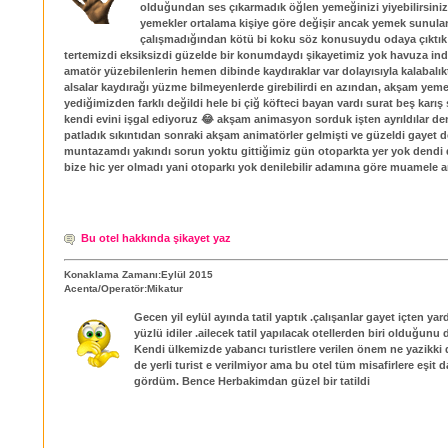
olduğundan ses çıkarmadık öğlen yemeğinizi yiyebilirsini
yemekler ortalama kişiye göre değişir ancak yemek sunula
çalışmadığından kötü bi koku söz konusuydu odaya çıktık
tertemizdi eksiksizdi güzelde bir konumdaydı şikayetimiz yok havuza in
amatör yüzebilenlerin hemen dibinde kaydıraklar var dolayısıyla kalabalık
alsalar kaydırağı yüzme bilmeyenlerde girebilirdi en azından, akşam ye
yediğimizden farklı değildi hele bi çiğ köfteci bayan vardı surat beş karış 
kendi evini işgal ediyoruz 😂 akşam animasyon sorduk işten ayrıldılar de
patladık sıkıntıdan sonraki akşam animatörler gelmişti ve güzeldi gayet d
muntazamdı yakındı sorun yoktu gittiğimiz gün otoparkta yer yok dendi
bize hic yer olmadı yani otoparkı yok denilebilir adamına göre muamele 
Bu otel hakkında şikayet yaz
Konaklama Zamanı:Eylül 2015
Acenta/Operatör:Mikatur
Gecen yil eylül ayında tatil yaptık .çalışanlar gayet içten ya
yüzlü idiler .ailecek tatil yapılacak otellerden biri olduğu
Kendi ülkemizde yabancı turistlere verilen önem ne yazikki d
de yerli turist e verilmiyor ama bu otel tüm misafirlere eşit 
gördüm. Bence Herbakimdan güzel bir tatildi