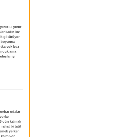
ldızı 2 yıldız
lar kadın kız
lik götürüyor
a boyunca
otka yok buz
lunduk ama
daşlar iyi
berbat odalar
yorlar
 6 gün kalmak
rahat bi tatil
yemek yerken
 kalmıyor