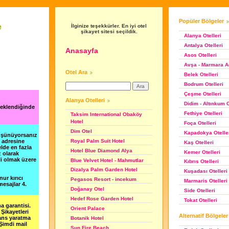
Popüler Bölgeler
e
İlginize teşekkürler. En iyi otel
şikayet sitesi seçildik.
Alanya Otelleri
Antalya Otelleri
Anasayfa
Asos Otelleri
Avşa - Marmara Ad
Otel Ara
Belek Otelleri
Bodrum Otelleri
Çeşme Otelleri
Alanya Otelleri
Didim - Altınkum O
 eklendiğinde
Fethiye Otelleri
Taksim International Obaköy
Hotel
Foça Otelleri
Dim Otel
Kapadokya Otelle
düşünüyorsanız
Royal Palm Suit Hotel
m adresine
Kaş Otelleri
lde en fazla
Hotel Blue Diamond Alya
Kemer Otelleri
z olarak
li olmak üzere
Blue Velvet Hotel - Mahmutlar
Kıbrıs Otelleri
Dizalya Palm Garden Hotel
Kuşadası Otelleri
nur kırıcı
Pegasos Resort - incekum
Marmaris Otelleri
esajlar 4.
Doğanay Otel
Side Otelleri
Hedef Rose Garden Hotel
Tokat Otelleri
a garantisi.
Orient Palace
Şikayetleri
Alternatif Bölgeler
şans yaratma
Botanik Hotel
 Şimdi mail
Sun Fire Beach