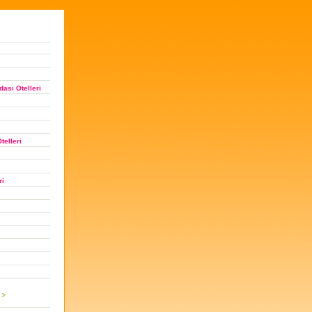
ası Otelleri
telleri
ri