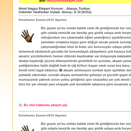
atın:
info@hotelsikayet.com
Hotel Happy Elegant
Konum:
,
Alanya
,
Turkiye
.
Gidenler Tarafından Oyladı
. Sonuç:
2
/
10
(Kötü)
Konaklama Zamanı:2015 Agustos
Biz geçen yıl bu otelde kaldık otele ilk girdiğimizde her ot
gibi odada temizlik var denilip geç girdik odaya artık herye
olduğundan ses çıkarmadık öğlen yemeğinizi yiyebilirsini
yemekler ortalama kişiye göre değişir ancak yemek sunula
çalışmadığından kötü bi koku söz konusuydu odaya çıktık
tertemizdi eksiksizdi güzelde bir konumdaydı şikayetimiz yok havuza in
amatör yüzebilenlerin hemen dibinde kaydıraklar var dolayısıyla kalabalık
alsalar kaydırağı yüzme bilmeyenlerde girebilirdi en azından, akşam ye
yediğimizden farklı değildi hele bi çiğ köfteci bayan vardı surat beş karış 
kendi evini işgal ediyoruz 😂 akşam animasyon sorduk işten ayrıldılar de
patladık sıkıntıdan sonraki akşam animatörler gelmişti ve güzeldi gayet d
muntazamdı yakındı sorun yoktu gittiğimiz gün otoparkta yer yok dendi
bize hic yer olmadı yani otoparkı yok denilebilir adamına göre muamele 
Bu otel hakkında şikayet yaz
Konaklama Zamanı:2015 Agustos
Biz geçen yıl bu otelde kaldık otele ilk girdiğimizde her ot
gibi odada temizlik var denilip geç girdik odaya artık herye