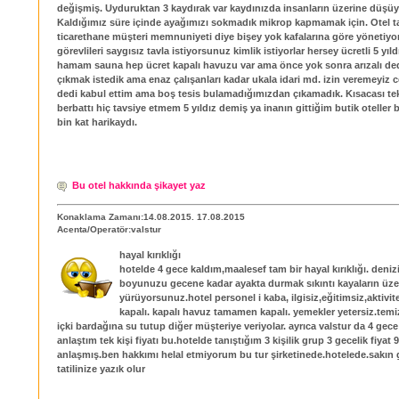
değişmiş. Uyduruktan 3 kaydırak var kaydınızda insanların üzerine düşü
Kaldığımız süre içinde ayağımızı sokmadık mikrop kapmamak için. Otel t
ticarethane müşteri memnuniyeti diye bişey yok kafalarına göre yönetiyo
görevlileri saygısız tavla istiyorsunuz kimlik istiyorlar hersey ücretli 5 yıl
hamam sauna hep ücret kapalı havuzu var ama önce yok sonra arızalı de
çıkmak istedik ama enaz çalışanları kadar ukala idari md. izin veremeyiz 
dedi kabul ettim ama boş tesis bulamadığımızdan çıkamadık. Kısacası te
berbattı hiç tavsiye etmem 5 yıldız demiş ya inanın gittiğim butik oteller
bin kat harikaydı.
Bu otel hakkında şikayet yaz
Konaklama Zamanı:14.08.2015. 17.08.2015
Acenta/Operatör:valstur
hayal kırıklığı
hotelde 4 gece kaldım,maalesef tam bir hayal kırıklığı. denizi
boyunuzu gecene kadar ayakta durmak sıkıntı kayaların üze
yürüyorsunuz.hotel personel i kaba, ilgisiz,eğitimsiz,aktivit
kapalı. kapalı havuz tamamen kapalı. yemekler yetersiz.temizl
içki bardağına su tutup diğer müşteriye veriyolar. ayrıca valstur da 4 gece
anlaştım tek kişi fiyatı bu.hotelde tanıştığım 3 kişilik grup 3 gecelik fiyat 9
anlaşmış.ben hakkımı helal etmiyorum bu tur şirketinede.hotelede.sakın 
tatilinize yazık olur