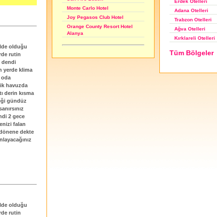
Erdek Otelleri
Monte Carlo Hotel
Adana Otelleri
Joy Pegasos Club Hotel
Trabzon Otelleri
Orange County Resort Hotel
Ağva Otelleri
Alanya
Kırklareli Otelleri
elde olduğu
Tüm Bölgeler
rde rutin
z dendi
n yerde klima
 oda
dik havuzda
tı derin kısma
meği gündüz
sanırsınız
ndi 2 gece
enizi falan
 dönene dekte
anlayacağınız
elde olduğu
rde rutin