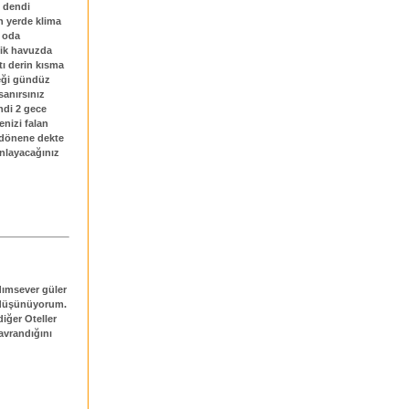
z dendi
n yerde klima
 oda
dik havuzda
tı derin kısma
meği gündüz
sanırsınız
ndi 2 gece
enizi falan
 dönene dekte
anlayacağınız
rdımsever güler
nu düşünüyorum.
iğer Oteller
davrandığını