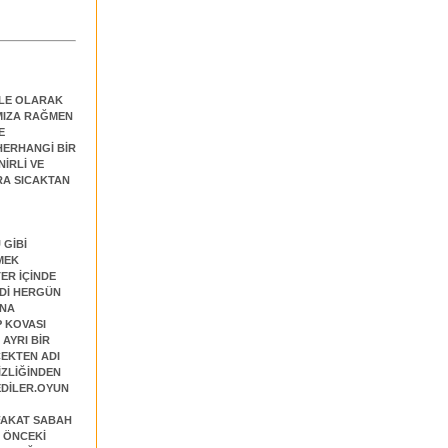
AİLE OLARAK
AMIZA RAĞMEN
E
HERHANGİ BİR
İRLİ VE
RA SICAKTAN
 GİBİ
EMEK
ER İÇİNDE
ZDİ HERGÜN
ANA
 KOVASI
AYRI BİR
EKTEN ADI
ZLİĞİNDEN
EDİLER.OYUN
FAKAT SABAH
N ÖNCEKİ