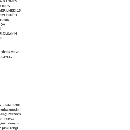
INA RAĞMEN
A BİRA
ERİLMEDİ.15
NCI TURİST
TURİST
ODA
İL
LDİ.SAKIN
LE
 GİDERMEYE
EĞİYLE.
z ukala sizmi
u anlayamadım.
.Döndüğümüzden
 adi meyva
çiniz almıyor
e piski rengi