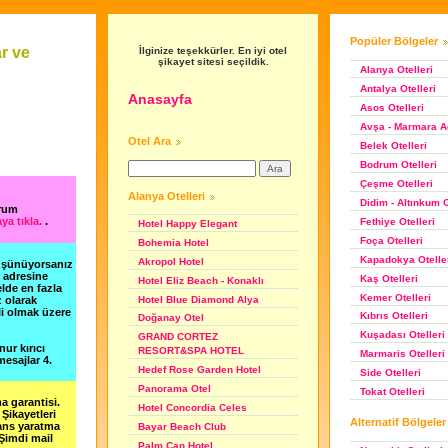
Popüler Bölgeler
r ve
İlginize teşekkürler. En iyi otel
şikayet sitesi seçildik.
Alanya Otelleri
Antalya Otelleri
Anasayfa
Asos Otelleri
Avşa - Marmara Ad
Otel Ara
Belek Otelleri
Bodrum Otelleri
Çeşme Otelleri
Alanya Otelleri
Didim - Altınkum O
orum
ya tıkla.
.
Fethiye Otelleri
Hotel Happy Elegant
Foça Otelleri
Bohemia Hotel
Kapadokya Otelle
Akropol Hotel
düşünüyorsanız
m adresine
Kaş Otelleri
Hotel Eliz Beach - Konaklı
lde en fazla
Kemer Otelleri
Hotel Blue Diamond Alya
z olarak
li olmak üzere
Kıbrıs Otelleri
Doğanay Otel
Kuşadası Otelleri
GRAND CORTEZ
nur kırıcı
RESORT&SPA HOTEL
Marmaris Otelleri
esajlar 4.
Hedef Rose Garden Hotel
Side Otelleri
Panorama Otel
Tokat Otelleri
a garantisi.
Hotel Concordia Celes
Şikayetleri
Alternatif Bölgeler
şans yaratma
Bayar Beach Club
 Şimdi mail
Palm Can Hotel