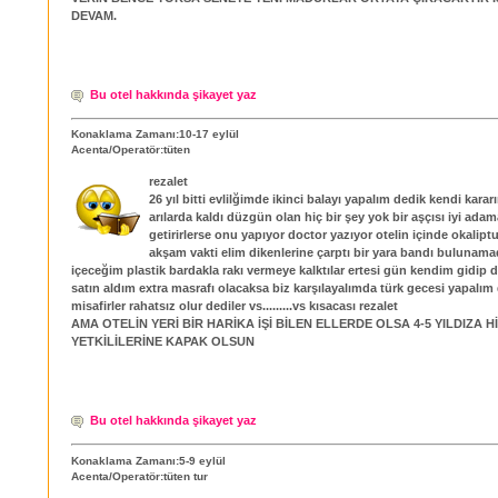
DEVAM.
Bu otel hakkında şikayet yaz
Konaklama Zamanı:10-17 eylül
Acenta/Operatör:tüten
rezalet
26 yıl bitti evlilğimde ikinci balayı yapalım dedik kendi karar
arılarda kaldı düzgün olan hiç bir şey yok bir aşçısı iyi ada
getirirlerse onu yapıyor doctor yazıyor otelin içinde okaliptu
akşam vakti elim dikenlerine çarptı bir yara bandı bulunamad
içeceğim plastik bardakla rakı vermeye kalktılar ertesi gün kendim gidip 
satın aldım extra masrafı olacaksa biz karşılayalımda türk gecesi yapalım 
misafirler rahatsız olur dediler vs.........vs kısacası rezalet
AMA OTELİN YERİ BİR HARİKA İŞİ BİLEN ELLERDE OLSA 4-5 YILDIZA 
YETKİLİLERİNE KAPAK OLSUN
Bu otel hakkında şikayet yaz
Konaklama Zamanı:5-9 eylül
Acenta/Operatör:tüten tur