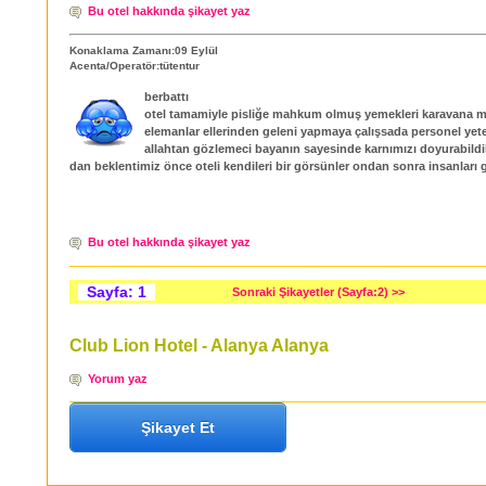
Bu otel hakkında şikayet yaz
Konaklama Zamanı:09 Eylül
Acenta/Operatör:tütentur
berbattı
otel tamamiyle pisliğe mahkum olmuş yemekleri karavana mis
elemanlar ellerinden geleni yapmaya çalışsada personel yete
allahtan gözlemeci bayanın sayesinde karnımızı doyurabildik
dan beklentimiz önce oteli kendileri bir görsünler ondan sonra insanları 
Bu otel hakkında şikayet yaz
Sayfa: 1
Sonraki Şikayetler (Sayfa:2) >>
Club Lion Hotel - Alanya Alanya
Yorum yaz
Şikayet Et