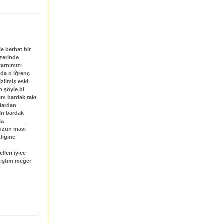
le berbat bir
üzerinde
karnımızı
da o iğrenç
zilmiş eski
 şöyle bi
ğım bardak rakı
lardan
çin bardak
la
vuzun mavi
liğine
lleri iyice
mıştım meğer