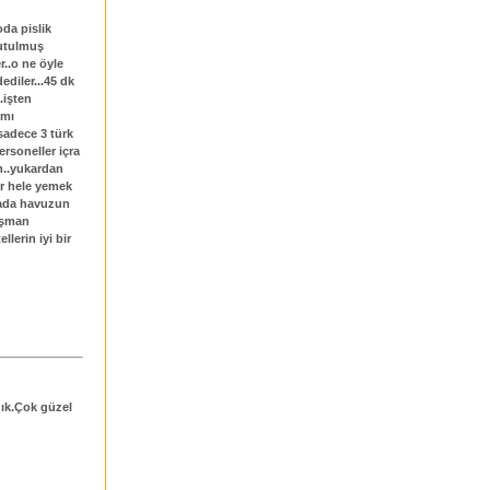
oda pislik
nutulmuş
r..o ne öyle
ediler...45 dk
.işten
 mı
 sadece 3 türk
rsoneller içra
im..yukardan
ar hele yemek
rada havuzun
pişman
lerin iyi bir
dık.Çok güzel