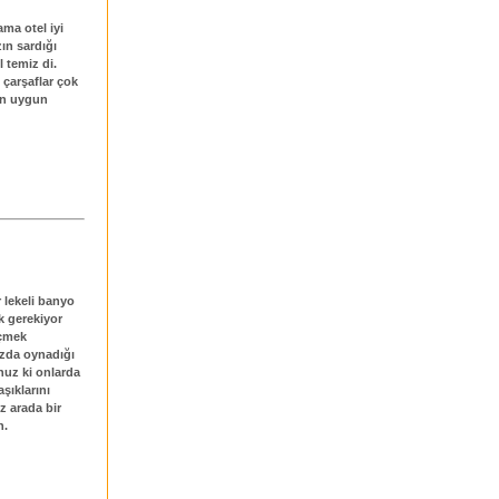
ama otel iyi
ın sardığı
 temiz di.
 çarşaflar çok
nın uygun
 lekeli banyo
k gerekiyor
içmek
uzda oynadığı
nuz ki onlarda
şıklarını
z arada bir
n.