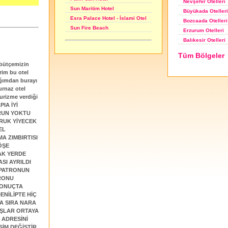
Nevşehir Otelleri
Sun Maritim Hotel
Büyükada Otelleri
Esra Palace Hotel - İslami Otel
Bozcaada Otelleri
Sun Fire Beach
Erzurum Otelleri
Balıkesir Otelleri
Tüm Bölgeler
 bütçemizin
erim bu otel
ığımdan burayı
urnaz otel
urizme verdiği
PIA İYİ
ORUN YOKTU
RUK YİYECEK
EL
MA ZIMBIRTISI
ÖŞE
AK YERDE
SI AYRILDI
 PATRONUN
TRONU
SONUÇTA
NİLİPTE HİÇ
A SIRA NARA
IŞLAR ORTAYA
 ADRESİNİ
SİM DEĞİŞTİR