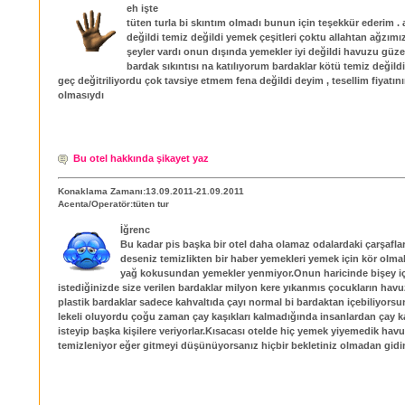
eh işte
tüten turla bi skıntım olmadı bunun için teşekkür ederim . 
değildi temiz değildi yemek çeşitleri çoktu allahtan ağzımız
şeyler vardı onun dışında yemekler iyi değildi havuzu güzel
bardak sıkıntısı na katılıyorum bardaklar kötü temiz değildi
geç değitriliyordu çok tavsiye etmem fena değildi deyim , tesellim fiyatı
olmasıydı
Bu otel hakkında şikayet yaz
Konaklama Zamanı:13.09.2011-21.09.2011
Acenta/Operatör:tüten tur
İğrenc
Bu kadar pis başka bir otel daha olamaz odalardaki çarşaflar
deseniz temizlikten bir haber yemekleri yemek için kör olma
yağ kokusundan yemekler yenmiyor.Onun haricinde bişey 
istediğinizde size verilen bardaklar milyon kere yıkanmıs çocukların hav
plastik bardaklar sadece kahvaltıda çayı normal bi bardaktan içebiliyorsu
lekeli oluyordu çoğu zaman çay kaşıkları kalmadığında insanlardan çay ka
isteyip başka kişilere veriyorlar.Kısacası otelde hiç yemek yiyemedik havu
temizleniyor eğer gitmeyi düşünüyorsanız hiçbir bekletiniz olmadan gidi