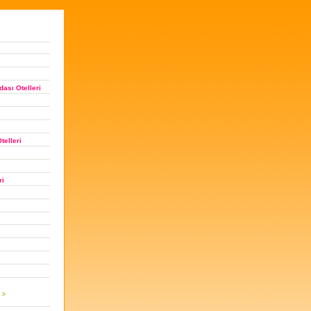
ası Otelleri
telleri
ri