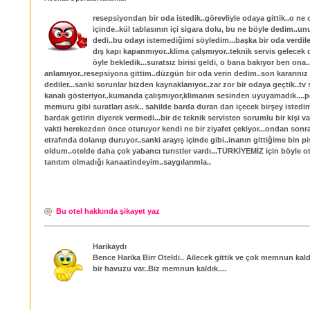
resepsiyondan bir oda istedik..görevliyle odaya gittik..o ne 
içinde..kül tablasının içi sigara dolu, bu ne böyle dedim..u
dedi..bu odayı istemediğimi söyledim...başka bir oda verdile
dış kapı kapanmıyor..klima çalşmıyor..teknik servis gelecek d
öyle bekledik...suratsız birisi geldi, o bana bakıyor ben ona..
anlamıyor..resepsiyona gittim..düzgün bir oda verin dedim..son kararınız
dediler...sanki sorunlar bizden kaynaklanıyor..zar zor bir odaya geçtik..tv
kanalı gösteriyor..kumanda çalışmıyor,klimanın sesinden uyuyamadık....pe
memuru gibi suratları asık.. sahilde barda duran dan içecek birşey isted
bardak getirin diyerek vermedi...bir de teknik servisten sorumlu bir kişi v
vakti herekezden önce oturuyor kendi ne bir ziyafet çekiyor...ondan son
etrafında dolanıp duruyor..sanki arayış içinde gibi..inanın gittiğime bin 
oldum..otelde daha çok yabancı turıstler vardı...TÜRKİYEMİZ için böyle otel
tanıtım olmadığı kanaatindeyim..saygılarımla..
Bu otel hakkında şikayet yaz
Harikaydı
Bence Harika Birr Oteldi.. Ailecek gittik ve çok memnun kal
bir havuzu var..Biz memnun kaldık....