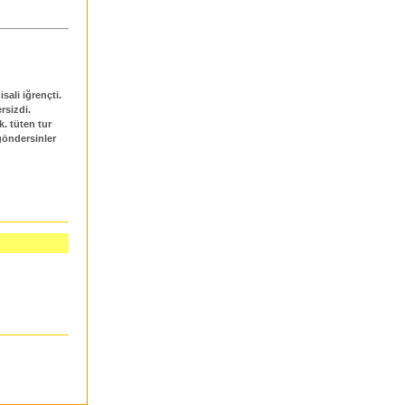
ali iğrençti.
rsizdi.
. tüten tur
göndersinler