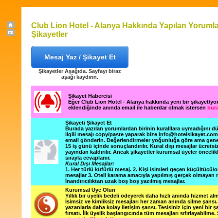
Club Lion Hotel - Alanya Hakkında Yapılan Yorumla
Şikayetler
Mesaj Yaz / Şikayet Et
Şikayetler Aşağıda. Sayfayı biraz
aşağı kaydırın.
Şikayet Habercisi
Eğer Club Lion Hotel - Alanya hakkında yeni bir şikayet/y
eklendiğinde anında email ile haberdar olmak istersen
bura
Şikayeti Şikayet Et
Burada yazılan yorumlardan birinin kuralllara uymadığını 
ilgili mesajı copy/paste yaparak bize info@hotelsikayet.co
email gönderin. Değerlendirmeler yoğunluğa göre ama gene
15 iş günü içinde sonuçlandırılır. Kural dışı mesajlar ücretsi
yayından kaldırılır. Ancak şikayetler kurumsal üyeler öncelik
sırayla cevaplanır.
Kural Dışı Mesajlar:
1. Her türlü küfürlü mesaj. 2. Kişi isimleri geçen küçültücü/o
mesajlar 3. Oteli karama amacıyla yapılmış gerçek olmayan m
İnandırıcılıktan uzak boş boş yazılmış mesajlar.
Kurumsal Üye Olun
Yıllık bir üyelik bedeli ödeyerek daha hızlı anında hizmet alm
İsimsiz ve kimliksiz mesajları her zaman anında silme şansı. 
yazanlarla daha kolay iletişim şansı. Tesisiniz için yeni bir 
fırsatı. İlk üyelik başlangıcında tüm mesajları sıfırlayabilme.