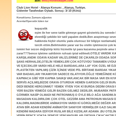
atın:
info@hotelsikayet.com
Club Lion Hotel - Alanya
Konum:
,
Alanya
,
Turkiye
.
Gidenler Tarafından Oyladı
. Sonuç:
3
/
10
(Kötü)
Konaklama Zamanı:ağustos
Acenta/Operatör:tüten tur
kepazelik
eşim ile her sene tatile gitmeye gayret gösteririz.bu senede
elverdiği şekilde bir tatil yapalım dedik.Ben araştırmayı sev
hakkında hiçbir olumlu yada olumsuz bir bilgiye rastlamad
tercih ettim.Belirtmekte yarar var bu otelin işletmecisi çok k
ismini her sezon değiştirip kötü hizmetle iyi para kazanma peşinde ama t
zarar???bence işletme sahibinin ruhsatı iptal edilmeli.OTELE VARDIK KA
KARŞILANDIK ODAYA KADAR VALİZLERİMİZ DE ÇIKARILDI ODADA S
ŞANS HERHALDE,OTELİN YEMEKLERİ ÇOK KÖTÜYDÜ TAMAMEN UYDU
VE İÇECEKLER VARDI HELE HELE BARDAKLARA LAF YOK ÖZEL Mİ ÖZ
PLASTİKTEN YAPILMIŞ ÇİZİK İÇİNDE VEDE PİS. BİRTANE BARDAK YIKA
VAR BADAKLARI YIKAMIYOR SADECE ISLATIYOR.ÖĞLE YEMEĞİNDE K
KAPMACA GİBİ YER KAPMA SAVAŞI VAR.ANCAK BİR MASA VAR EN KIY
SERVİS AÇILMIŞ,BİZDE ORAYA OTURDUK HEMEN GARSON GELDİ BURA
DEDİ BENDE HERGÜNMÜ? YEMEK YİYEN YOK Kİ BURDA DEDİM ORASI
YERİ BAZEN YEMEĞE GELİR BAZEN GELMEZ DEDİLER. MUBAREK PA
GÖRMEK NASİP OLMADI NE PATRONMUŞ O ÖYLE BİLO AĞA SANDIM.
MASADAN KALDIRILDIK ÇOK OTEL GEZDİM AMA PATRONUN MASASI DE
KALDIRILMADIM.BİRDE ANİMASYON VARDI Kİ GÖRÜLMEĞE DEĞER AR
ATAN BİR ADAM KENDİNİ ANİMATÖR SANIYOR VERMİŞLER GAZI SALM
KENDİNİ MADARA EDİYOR RUSLAR BİLE KIZDILAR ADAMA .BU OTELİN
VERİN BENCE YOKSA SENEYE YENİ MADURLAR ORTAYA ÇIKACAKTIR İ