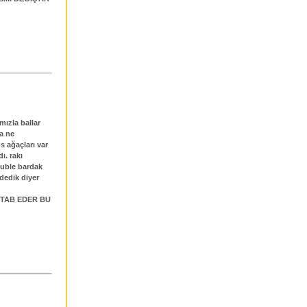
ımızla ballar
ma ne
s ağaçları var
ı. rakı
duble bardak
dedik diyer
HİTAB EDER BU