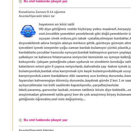
Bu otel hakkında şikayet yaz
Konaklama Zamanı:9-14 ağustos
Acenta/Operatör:tüten tur
hayatımın en kötü tatili
HD diye gittiğimiz otelde hiçbirşey yoktu maalesef..herşeyiy
otel.öncelikle yemekleri yenebilecek gibi değil.yemeklerrin 
uçuşan sinek ordusu,pis tabak -çatallar,olmayan bardaklar..
doyurabilmek adına hergün alanya merkeze gittik..günboyu güneşin altın
içecekleri içmek isteyenler çoğu zaman bardak bulamıyor çünkü plastik,çi
bardaklarla çocuklar havuzda oynuyor.bardak kalmayınca garson yoplayıp
çalkalıyor ve kafanıza fırlatırcasına veriyor.bir keresinde su içmeye kalktı
kokuyordu :(akşam yemeğinde çıkan uyduruk ve sineklerin konduğu tatlı
kalanlarını ertesi gün 5 çayına veriyorlardı..kahvaltıda çay -kahve içmek i
bulamıyorduk,bardak olsa karıştırmak için kaşık bulamıyordukbıçak ucuy
karıştırıyorduk.zaten bardakların dibi sararmış ucu kırılmış durumda..ha
fayansları kahverengiye dönmüş durumda..kaydırak günde 2 kez 1 er saat
açılıyor,klimalar ise belli saatlerde kapatılıyordu..çarşaflar,havlular
lekeli,sararmış..garsonlar laubali..resmen tatilimiz bitsin diye bekledik...ote
araştırmadan gitmemeli tatile.gerçi ben de çok araştırmış birşey bulama
gittiğimde öğrendim;otel isim değiştirmiş...
Bu otel hakkında şikayet yaz
Acenta/Operatör:tütentur