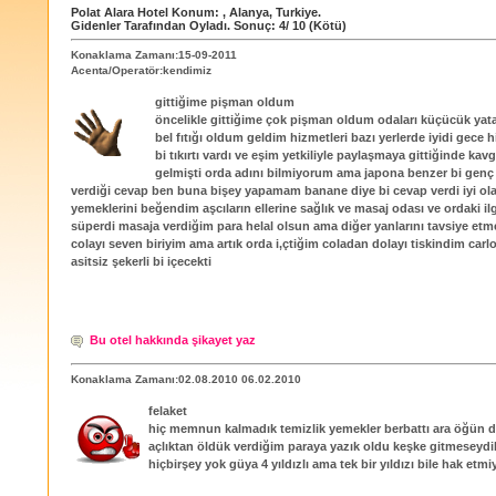
Polat Alara Hotel
Konum:
,
Alanya
,
Turkiye
.
Gidenler Tarafından Oyladı
. Sonuç:
4
/
10
(Kötü)
Konaklama Zamanı:15-09-2011
Acenta/Operatör:kendimiz
gittiğime pişman oldum
öncelikle gittiğime çok pişman oldum odaları küçücük yata
bel fıtığı oldum geldim hizmetleri bazı yerlerde iyidi gece
bi tıkırtı vardı ve eşim yetkiliyle paylaşmaya gittiğinde kav
gelmişti orda adını bilmiyorum ama japona benzer bi genç
verdiği cevap ben buna bişey yapamam banane diye bi cevap verdi iyi ol
yemeklerini beğendim aşcıların ellerine sağlık ve masaj odası ve ordaki il
süperdi masaja verdiğim para helal olsun ama diğer yanlarını tavsiye etm
colayı seven biriyim ama artık orda i,çtiğim coladan dolayı tiskindim carlo
asitsiz şekerli bi içecekti
Bu otel hakkında şikayet yaz
Konaklama Zamanı:02.08.2010 06.02.2010
felaket
hiç memnun kalmadık temizlik yemekler berbattı ara öğün d
açlıktan öldük verdiğim paraya yazık oldu keşke gitmeseydi
hiçbirşey yok güya 4 yıldızlı ama tek bir yıldızı bile hak etmi