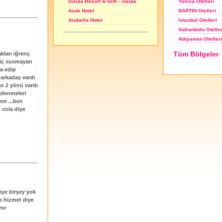
Yalova Otelleri
İnsula Resort & SPA - insula
BARTIN Otelleri
Azak Hotel
İstanbul Otelleri
Arabella Hotel
Safranbolu Oteller
Adıyaman Otelleri
Tüm Bölgeler
kları iğrenç
 hiç susmayan
ga edip
 arkadaş vardı
an 2 yönü vardı
gilenmeleri
em ...ben
 cola diye
iye birşey yok
k hizmet diye
yor