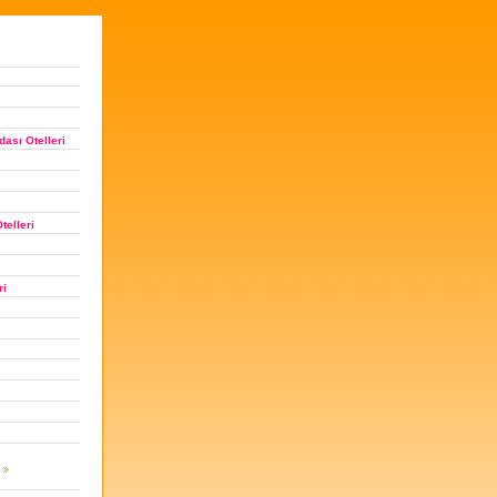
ası Otelleri
telleri
ri