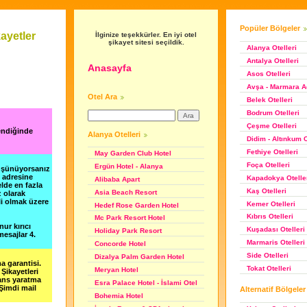
Popüler Bölgeler
ayetler
İlginize teşekkürler. En iyi otel
şikayet sitesi seçildik.
Alanya Otelleri
Antalya Otelleri
Anasayfa
Asos Otelleri
Avşa - Marmara Ad
Otel Ara
Belek Otelleri
Bodrum Otelleri
Çeşme Otelleri
lendiğinde
Alanya Otelleri
Didim - Altınkum O
Fethiye Otelleri
May Garden Club Hotel
Foça Otelleri
Ergün Hotel - Alanya
düşünüyorsanız
m adresine
Kapadokya Otelle
Alibaba Apart
lde en fazla
Kaş Otelleri
Asia Beach Resort
z olarak
li olmak üzere
Kemer Otelleri
Hedef Rose Garden Hotel
Kıbrıs Otelleri
Mc Park Resort Hotel
nur kırıcı
Kuşadası Otelleri
Holiday Park Resort
esajlar 4.
Marmaris Otelleri
Concorde Hotel
Side Otelleri
Dizalya Palm Garden Hotel
a garantisi.
Tokat Otelleri
Meryan Hotel
Şikayetleri
şans yaratma
Esra Palace Hotel - İslami Otel
 Şimdi mail
Alternatif Bölgeler
Bohemia Hotel