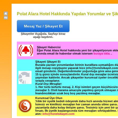
Polat Alara Hotel Hakkında Yapılan Yorumlar ve Şik
Mesaj Yaz / Şikayet Et
Şikayetler Aşağıda. Sayfayı biraz
aşağı kaydırın.
Şikayet Habercisi
Eğer Polat Alara Hotel hakkında yeni bir şikayet/yorum ek
anında email ile haberdar olmak istersen
buraya tıkla.
.
Şikayeti Şikayet Et
Burada yazılan yorumlardan birinin kuralllara uymadığını 
ilgili mesajı copy/paste yaparak bize info@hotelsikayet.co
email gönderin. Değerlendirmeler yoğunluğa göre ama gene
15 iş günü içinde sonuçlandırılır. Kural dışı mesajlar ücretsi
yayından kaldırılır. Ancak şikayetler kurumsal üyeler öncelik
sırayla cevaplanır.
Kural Dışı Mesajlar:
1. Her türlü küfürlü mesaj. 2. Kişi isimleri geçen küçültücü/o
mesajlar 3. Oteli karama amacıyla yapılmış gerçek olmayan m
İnandırıcılıktan uzak boş boş yazılmış mesajlar.
Kurumsal Üye Olun
Yıllık bir üyelik bedeli ödeyerek daha hızlı anında hizmet alm
İsimsiz ve kimliksiz mesajları her zaman anında silme şansı. 
yazanlarla daha kolay iletişim şansı. Tesisiniz için yeni bir 
fırsatı. İlk üyelik başlangıcında tüm mesajları sıfırlayabilme.
atın:
info@hotelsikayet.com