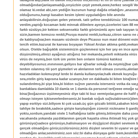
tabağına alıp,balık mı davuk mu,Hindu mu,kırmızı et mi bi türlü [damak 
olmadığından]anlayamadığı,onyüzbin çeşit yemek,eeee,herkez sevgili Ve
olamaz ki.vedat abi,sen yediğin kuzunun hangi dağda otladığını ,anasını
olduğununu,hangi kasabın kesim işlemi uyguladığını bile anında
anlayabilirsin.doğuştan gelen yetenek. tatlı şefine tereddütsüz 100 numa
verdim,yaptığı kocaman keki minnak dilimlere ayırıyo,üzerlerini tam 88 renk
farklı süslüyo,bir kekten seksensekiz farklı görünümlü aynı tadı taşıyan tat
sizin,karmen kırmızısı renkli,Prusya mavisi renkli,turkuaz,citron sarısı ne
de kaldıysa]var,ben masamı süslesin deye Picasso nun mavi dönemi esinti
tercih ettim.kazurat ile kanvas boyayan Yüksel Arslan aklıma geldi,mekan
olsun. Otelde bağışıklık sisteminizin güçlenmesi için her şey en ince ayrı
düşünülmüş,elinizi ayağınızı attığınız her mekanda,yeterli miktarda virüs 
virüs de neymiş,ben türk üm yerim ben onların tümünü katıksız
deyebiliyosunuz.ınınınııııın,geliyos bar a[barlar sokağı da neymiş]bar çalı
terden ıslanmış tiii şort giymeleri ve alınlarının terli olması zorunlu,alınlar
hazırladıkları kokmuşteyl lerde bi damla kullanıyolar,halk ekmek kuyruğu 
sıra,otelin giriş kapısına kadar uzanıyo,her on dakikada bi biten bira[bire 
sulandırılmış,bi şişe bira,bi bidon su]nın yanında isterseniz votka da var,
bardaklara damlalıkla 10 damla ve 1 damla da personel teri[eeee emeğe s
biraz]boğazınızı üşütmeyesiniz diye tabi ki buz vermiyolar,gene de hafif 
olmayı isteyen içkiseverlerdenseniz,bi bardak soğuk su[bulabirseniz]den
yapıp esritiyo sizi.biliyom ki çok uzadı.üç gün gözaltı bittiiii,zabahın körü
tahliye ile bırakıldık,sadece girişte karşılaştığım zümrüt nickname li gard
yoktu,sordum,yandaki otele 1 haftalığına tatile gitmiş.bitireyim daha ç
var.ahanda yokarıda yazdıklarımın gerçek hayatta olma ihtimali hiç yok g
görünüyo[sadece görünüyo,halisinasyon ve düş]güzel düşleri sevmem b
gerçek olmadığını görür,üzülürsünüz,kötü düşleri severim bi uyanır ve g
olmadığını anlar,sevinirsiniz.son söz:bi daha dünyaya gelir isem,kesinlikl