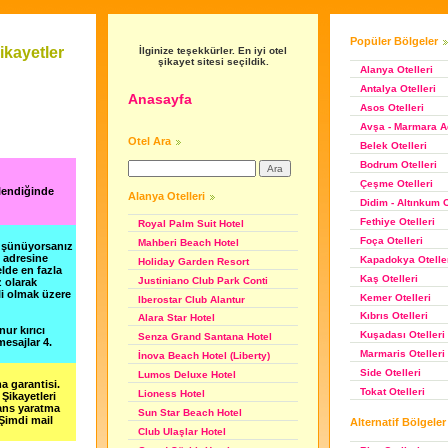
Popüler Bölgeler
kayetler
İlginize teşekkürler. En iyi otel
şikayet sitesi seçildik.
Alanya Otelleri
Antalya Otelleri
Anasayfa
Asos Otelleri
Avşa - Marmara Ad
Otel Ara
Belek Otelleri
Bodrum Otelleri
Çeşme Otelleri
lendiğinde
Alanya Otelleri
Didim - Altınkum O
Fethiye Otelleri
Royal Palm Suit Hotel
Foça Otelleri
Mahberi Beach Hotel
düşünüyorsanız
m adresine
Kapadokya Otelle
Holiday Garden Resort
lde en fazla
Kaş Otelleri
Justiniano Club Park Conti
z olarak
li olmak üzere
Kemer Otelleri
Iberostar Club Alantur
Kıbrıs Otelleri
Alara Star Hotel
nur kırıcı
Kuşadası Otelleri
Senza Grand Santana Hotel
esajlar 4.
Marmaris Otelleri
İnova Beach Hotel (Liberty)
Side Otelleri
Lumos Deluxe Hotel
a garantisi.
Tokat Otelleri
Lioness Hotel
Şikayetleri
şans yaratma
Sun Star Beach Hotel
 Şimdi mail
Alternatif Bölgeler
Club Ulaşlar Hotel