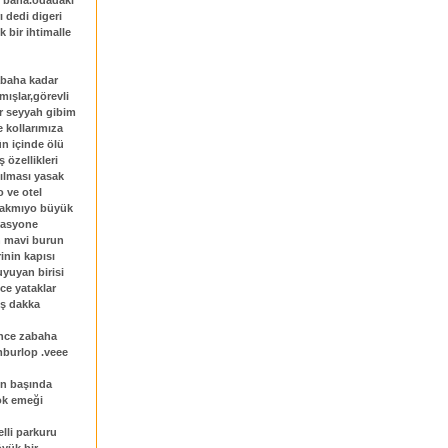
m bana.odadaki
ı dedi digeri
 bir ihtimalle
abaha kadar
mışlar,görevli
er seyyah gibim
e kollarımıza
ün içinde ölü
 özellikleri
pılması yasak
o ve otel
 çakmıyo büyük
izasyone
in mavi burun
inin kapısı
uyuyan birisi
ce yataklar
eş dakka
ance zabaha
burlop .veee
on başında
ok emeği
lli parkuru