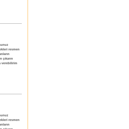
rsunuz
ekleri resmen
anların
n çıkarın
 verebilirim
rsunuz
ekleri resmen
anların
n çıkarın