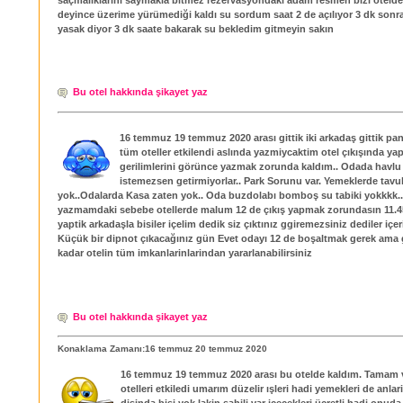
deyince üzerime yürümediği kaldı su sordum saat 2 de açılıyor 3 dk sonra
yasak diyor 3 dk saate bakarak su bekledim gitmeyin sakın
Bu otel hakkında şikayet yaz
16 temmuz 19 temmuz 2020 arası gittik iki arkadaş gittik pa
tüm oteller etkilendi aslında yazmiycaktim otel çıkışında yap
gerilimlerini görünce yazmak zorunda kaldım.. Odada havlu
istemezsen getirmiyorlar.. Park Sorunu var. Yemeklerde tavuk
yok..Odalarda Kasa zaten yok.. Oda buzdolabı bomboş su tabiki yokkkk..
yazmamdaki sebebe otellerde malum 12 de çıkış yapmak zorundasın 11.45
yaptik arkadaşla bisiler içelim dedik siz çıktınız ggiremezsiniz dediler içe
Küçük bir dipnot çıkacağınız gün Evet odayı 12 de boşaltmak gerek ama 
kadar otelin tüm imkanlarinlarindan yararlanabilirsiniz
Bu otel hakkında şikayet yaz
Konaklama Zamanı:16 temmuz 20 temmuz 2020
16 temmuz 19 temmuz 2020 arası bu otelde kaldım. Tamam 
otelleri etkiledi umarım düzelir ışleri hadi yemekleri de anla