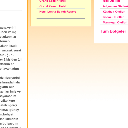
Rize Otelleri
Grand Sözbir Hotel
Adıyaman Otelleri
Grand Zaman Hotel
Kütahya Otelleri
Hotel Lenna Beach Resort
Kocaeli Otelleri
Manavgat Otelleri
ayıp,yerini
Tüm Bölgeler
le ben ve üç
 atlarımızı
a Romeo
aların icadı
r var,asık surat
ı olduğunu
r 1 kişiden 1 i
aftanın en
u anlayamadım
z size yerini
zılarında hala
ların bile
anları imiş ve
yaşayamadım
ıllar kere
stalci,gerçi
 yılmaz güney
ın,behçet
olan klimanın
ını bulsaydım