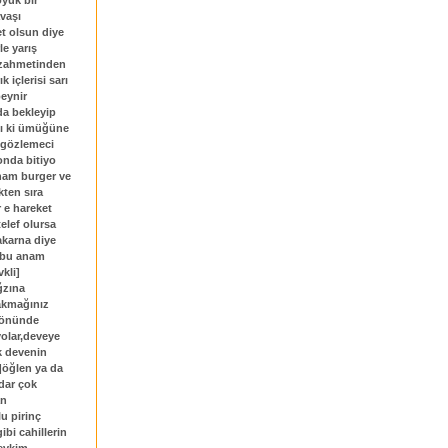
öyük bir
avaşı
et olsun diye
le yarış
 zahmetinden
 içlerisi sarı
peynir
ada bekleyip
ını ki ümüğüne
 gözlemeci
onda bitiyo
ham burger ve
ten sıra
r e hareket
elef olursa
akarna diye
n,bu anam
kli]
ğzına
çakmağınız
n önünde
yolar,deveye
k devenin
]öğlen ya da
dar çok
an
u pirinç
ibi cahillerin