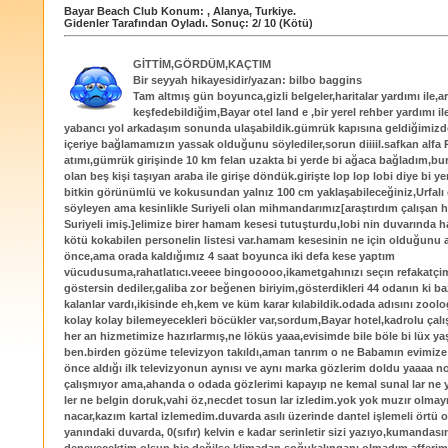
Bayar Beach Club
Konum:
,
Alanya
,
Turkiye
.
Gidenler Tarafından Oyladı
. Sonuç:
2
/
10
(Kötü)
GİTTİM,GÖRDÜM,KAÇTIM
Bir seyyah hikayesidir/yazan: bilbo baggins
Tam altmış gün boyunca,gizli belgeler,haritalar yardımı ile,ar
keşfedebildiğim,Bayar otel land e ,bir yerel rehber yardımı i
yabancı yol arkadaşım sonunda ulaşabildik.gümrük kapısına geldiğimizde
içeriye bağlamamızın yassak olduğunu söylediler,sorun diiiil.safkan alf
atımı,gümrük girişinde 10 km felan uzakta bi yerde bi ağaca bağladım,bur
olan beş kişi taşıyan araba ile girişe döndük.girişte lop lop lobi diye bi ye
bitkin görünümlü ve kokusundan yalnız 100 cm yaklaşabileceğiniz,Urfal
söyleyen ama kesinlikle Suriyeli olan mihmandarımız[araştırdım çalışan he
Suriyeli imiş.]elimize birer hamam kesesi tutuşturdu,lobi nin duvarında h
kötü kokabilen personelin listesi var.hamam kesesinin ne için olduğun
önce,ama orada kaldığımız 4 saat boyunca iki defa kese yaptım
vücudusuma,rahatlatıcı.veeee bingooooo,ikametgahınızı seçın refakatçimi
göstersin dediler,galiba zor beğenen biriyim,gösterdikleri 44 odanın ki ba
kalanlar vardı,ikisinde eh,kem ve küm karar kılabildik.odada adısını zoolog
kolay kolay bilemeyecekleri böcükler var,sordum,Bayar hotel,kadrolu çalış
her an hizmetimize hazırlarmış,ne löküs yaaa,evisimde bile böle bi lüx 
ben.birden gözüme televizyon takıldı,aman tanrım o ne Babamın evimize y
önce aldığı ilk televizyonun aynısı ve aynı marka gözlerim doldu yaaaa no
çalışmıyor ama,ahanda o odada gözlerimi kapayıp ne kemal sunal lar ne
ler ne belgin doruk,vahi öz,necdet tosun lar izledim.yok yok muzır olmay
nacar,kazım kartal izlemedim.duvarda asılı üzerinde dantel işlemeli örtü 
yanındaki duvarda, 0(sıfır) kelvin e kadar serinletir sizi yazıyo,kumandas