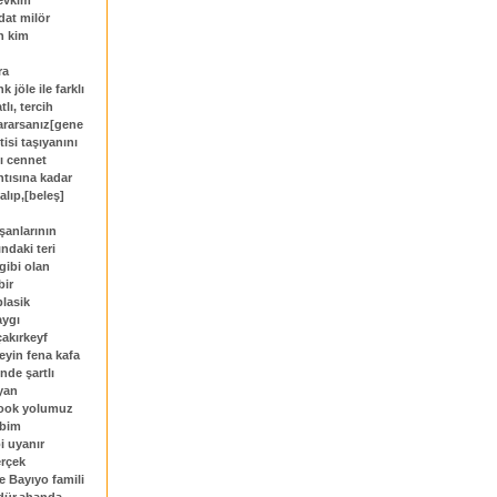
zevkim
dat milör
n kim
ra
 jöle ile farklı
lı, tercih
 ararsanız[gene
si taşıyanını
ı cennet
ntısına kadar
alıp,[beleş]
şanlarının
ındaki teri
gibi olan
bir
plasik
aygı
çakırkeyf
eyin fena kafa
nde şartlı
iyan
ooook yolumuz
ibim
i uyanır
erçek
e Bayıyo famili