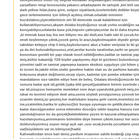
deneyecektim olsun hiç değilse klimadan soğukalınganı olmadım.afferi
çarşafların rengi konusunda yabancı arkadaşlarım ile tartıştık ,biri kirli sar
dark yellow felan,bana göre, solgun siyahlardı,üzerlerindeki delikler büyük
gece terlemememiz için bilinçli açılmış olmalı.odadaki minimini
buzdolabını,yiyeceklerinizin artı 50 derecede sıcak kalabilmesi için
kullanabiliyorsunuz,akşam dolaba koyduğunuz sıcak çorba sıcaklığını s
koruyabiliyor,odalarda kasa yok,hepsini çalmışlar,onlar da bi daha koyma
,bi minnak kasa kaç lira sen biliyon mu abi dedi,eee haklı tabi ki çocuk.h
etrafı keşfetmeye çıktık,çoook geniş bi arazi,kaybolmayalım diyedir girişt
taktıkları kelepçe chip li imiş,kaybolursanız akut a haber veriyolar bi iki g
ya da diri bulunabiliyosunuz,otel,anıtlar kurulu tarafından,tarihi ve geçmiş
korunması gerekli bir yapı olarak tescil edildiğinden,tadilat ve tamirat ya
imiş,kültür bakanlığı 7/24 bişiler yapılıyomu diye bi gözlemci bulunduruy
yönetimi tadil ve tamirat yapmama kararını eksiksiz uyguluyo çivi bilem
bi özveri ile,takdir ettim.otelin geneline hakim olan eu de parfüme kanal
kokusuna alışkın değilseniz,recep siyon, kadınlar için pembe erkekler iç
mandallarını size takdim ediyo hem de beleş. Odalara döndüğümüzde bir
sonuna kadar açık idi,girdik [şaka diiil gerçek]yatakların birinin üzerinde 
var idi,üüopsss hemşerim memleket nere deye uyandırdık,görevli imiş,ön
rahat mı kontrol ediyom dedi ama,sonra söyledi yorulgunmuş çooook b
uzaniim demiş,içi geçmiş.her mahlukatın başına gelir canım,önemlisiz.ne
ise,uzatmiiiim,harika bi uykusuz[biz buraya uyumaya mı geldik.dance d
kadar dance]geceden sonra erkenden doooğru tekler başıma havuza cum
yanımda[inanın bu da gerçek]kelebekleme yüzen bi kazurat.olimpiyatlara
hazırlanıyomuş,antremanını bölmiiiim deye hemen çıktım.havuz her sez
dolduruluyormuş suyun rengi açık sarı ,ısısı sıcak,bunda çocukların çoo
var[büyüklerin var mı bilmiyom]hadiii
Kahvealtından önce bari deniz,yurdum insanının sahile bıraktığı çöp enge