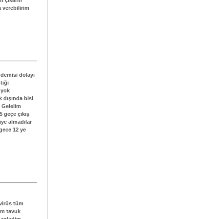
 verebilirim
ndemisi dolayı
tığı
 yok
 dışında bisi
 Gelelim
 geçe çıkış
riye almadılar
gece 12 ye
virüs tüm
rim tavuk