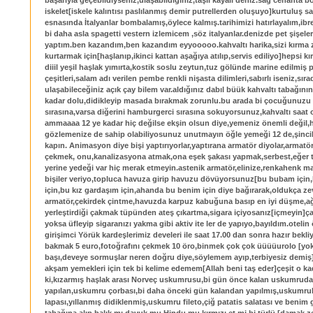
başarıyla geçebildiyseniz,ulaşabildiğiniz,taşlı kayalı deniz.sağ cenahta b
iskelet[iskele kalıntısı paslılanmış demir putrellerden oluşuyo]kurtuluş s
esnasında İtalyanlar bombalamış,öylece kalmış.tarihimizi hatırlayalım,ibr
bi daha asla spagetti vestern izlemicem ,söz italyanlar.denizde pet şişeler
yaptım.ben kazandım,ben kazandım eyyooooo.kahvaltı harika,sizi kırma
kurtarmak için[haşlanıp,ikinci kattan aşağıya atılıp,servis ediliyo]hepsi kırık
diiil yeşil haşlak yımırta,kostik soslu zeytun,tuz gölünde marine edilmiş 
çeşitleri,salam adı verilen pembe renkli nişasta dilimleri,sabırlı iseniz,sır
ulaşabileceğiniz açık çay bilem var.aldığınız dabıl büük kahvaltı tabağın
kadar dolu,didikleyip masada bırakmak zorunlu.bu arada bi çocuğunuzu
sırasına,varsa diğerini hamburgerci sırasına sokuyorsunuz,kahvaltı saat 
ammaaaa 12 ye kadar hiç değilse ekşin olsun diye,yemeniz önemli değil,
gözlemenize de sahip olabiliyosunuz unutmayın öğle yemeği 12 de,şincik
kapın. Animasyon diye bişi yaptırıyorlar,yaptırana armatör diyolar,armatö
çekmek, onu,kanalizasyona atmak,ona eşek şakası yapmak,serbest,eğer t
yerine yedeği var hiç merak etmeyin.astenik armatör,elinize,renkahenk m
bişiler veriyo,topluca havuza girip havuzu dövüyorsunuz[bu bubam içi
için,bu kız gardaşım için,ahanda bu benim için diye bağırarak,oldukça zev
armatör,çekirdek çintme,havuzda karpuz kabuğuna basıp en iyi düşme,a
yerleştirdiği çakmak tüpünden ateş çıkartma,sigara içiyosanız[içmeyin]
yoksa üfleyip sigaranızı yakma gibi aktiv ite ler de yapıyo,bayıldım.oteli
girişimci Yörük kardeşlerimiz develeri ile saat 17.00 dan sonra hazır bekli
bakmak 5 euro,fotoğrafını çekmek 10 öro,binmek çok çok üüüüurolo [yo
başı,deveye sormuşlar neren doğru diye,söylemem ayıp,terbiyesiz demiş
akşam yemekleri için tek bi kelime edemem[Allah beni taş eder]çeşit o ka
ki,kızarmış haşlak arası Norveç uskumrusu,bi gün önce kalan uskumrud
yapılan,uskumru çorbası,bi daha önceki gün kalandan yapılmış,uskumrul
lapası,yıllanmış didiklenmiş,uskumru fileto,çiğ patatis salatası ve benim g