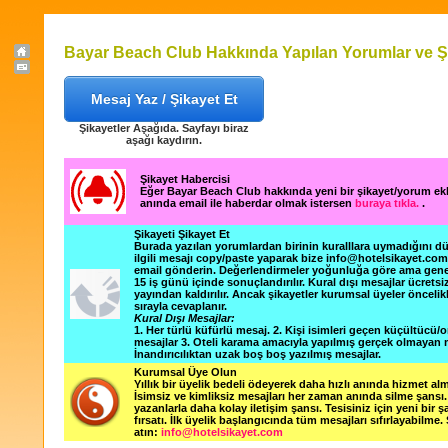
Bayar Beach Club Hakkında Yapılan Yorumlar ve Şi
Mesaj Yaz / Şikayet Et
Şikayetler Aşağıda. Sayfayı biraz
aşağı kaydırın.
Şikayet Habercisi
Eğer Bayar Beach Club hakkında yeni bir şikayet/yorum ek
anında email ile haberdar olmak istersen
buraya tıkla.
.
Şikayeti Şikayet Et
Burada yazılan yorumlardan birinin kuralllara uymadığını 
ilgili mesajı copy/paste yaparak bize info@hotelsikayet.co
email gönderin. Değerlendirmeler yoğunluğa göre ama gene
15 iş günü içinde sonuçlandırılır. Kural dışı mesajlar ücretsi
yayından kaldırılır. Ancak şikayetler kurumsal üyeler öncelik
sırayla cevaplanır.
Kural Dışı Mesajlar:
1. Her türlü küfürlü mesaj. 2. Kişi isimleri geçen küçültücü/o
mesajlar 3. Oteli karama amacıyla yapılmış gerçek olmayan m
İnandırıcılıktan uzak boş boş yazılmış mesajlar.
Kurumsal Üye Olun
Yıllık bir üyelik bedeli ödeyerek daha hızlı anında hizmet alm
İsimsiz ve kimliksiz mesajları her zaman anında silme şansı. 
yazanlarla daha kolay iletişim şansı. Tesisiniz için yeni bir 
fırsatı. İlk üyelik başlangıcında tüm mesajları sıfırlayabilme.
atın:
info@hotelsikayet.com