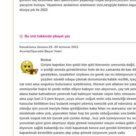
gordon da, kesinlikle tatil işkencesini yaşamayı hayal ediyom,sözüm sö
yazıyom buraya. Yaşamınız anılarınızı aratmasın size,sevgiyle kalınız./ag
dünya yılı ile 2022
Bu otel hakkında şikayet yaz
Konaklama Zamanı:26 -30 temmuz 2021
Acenta/Operatör:Bayar hotel
Berbat
Girişte kapıdan kim geldi kim gitti kimsenin umrunda değil,
o pisliği anında görebilirsiniz hele de bu zamanda iki katı d
gerekirken, tuvaletleri söyleme ne gerek var mı bilmiyorum 
yüzden sürekli odaya çıkmak durumunda kaldık rezillik, içe
var evet ama soguksu bulursanız içebilirsiniz, Hizmet yok allahım bir çatal
vermiyorlar hepsi bi yerde millet elliyor bakıyor sen alıyorsun, çay tek yer
alana kadar kahvaltının yenecek hali kalmıyor tamam süper lüks olmasın
ama çayı bari 2-3 yere koyun ,suyu olsun soğuk verin oda temizliği desen s
havuzlar kirlilikten boz bulanık rengini yitirmiş temizlik yok af edersiniz ai
olduğu için çocuk beziyle felan girdiğinden kaka felan ne ararsanız var t
müdehale eden yok, yiyecekler felan hep bir yerde olduğundan sıra bekle
içecek soguk tek bir içecek yok çünkü dolap , buz yok içemiyorsun bu sı
yorumları göre göre abartıyor diyip gitmek isteyenler oluyor onlara gidin
diyorum sağlık bakanlığı bu oteli kapatmalı bence asıl gerekli birimlere şi
kapatılmalı kesinlikle paramı alıp çıkıp gitmek istiyorum yazık valla