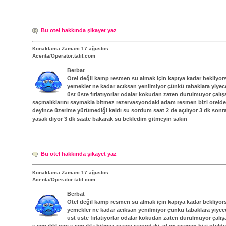
Bu otel hakkında şikayet yaz
Konaklama Zamanı:17 ağustos
Acenta/Operatör:tatil.com
Berbat
Otel değil kamp resmen su almak için kapıya kadar bekliyo
yemekler ne kadar acıksan yenilmiyor çünkü tabaklara yiyec
üst üste fırlatıyorlar odalar kokudan zaten durulmuyor çalış
saçmalıklarını saymakla bitmez rezervasyondaki adam resmen bizi otelde
deyince üzerime yürümediği kaldı su sordum saat 2 de açılıyor 3 dk sonra
yasak diyor 3 dk saate bakarak su bekledim gitmeyin sakın
Bu otel hakkında şikayet yaz
Konaklama Zamanı:17 ağustos
Acenta/Operatör:tatil.com
Berbat
Otel değil kamp resmen su almak için kapıya kadar bekliyo
yemekler ne kadar acıksan yenilmiyor çünkü tabaklara yiyec
üst üste fırlatıyorlar odalar kokudan zaten durulmuyor çalış
saçmalıklarını saymakla bitmez rezervasyondaki adam resmen bizi otelde