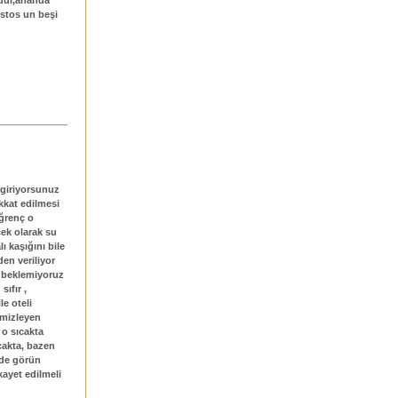
zdür,ahanda
ustos un beşi
 giriyorsunuz
ikkat edilmesi
iğrenç o
çek olarak su
ı kaşığını bile
den veriliyor
ı beklemiyoruz
ıfır ,
le oteli
emizleyen
 o sıcakta
cakta, bazen
 de görün
kayet edilmeli