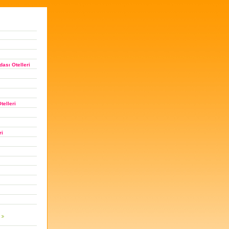
ası Otelleri
telleri
ri