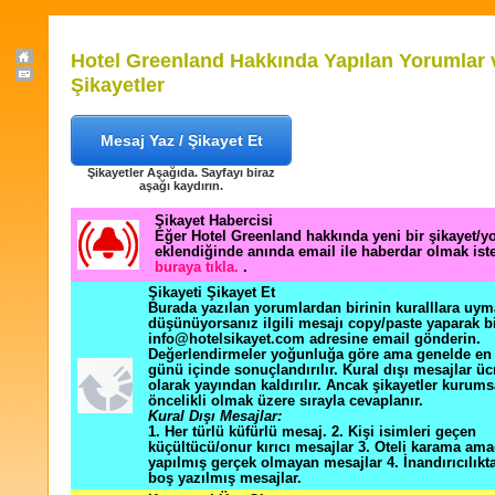
Hotel Greenland Hakkında Yapılan Yorumlar 
Şikayetler
Mesaj Yaz / Şikayet Et
Şikayetler Aşağıda. Sayfayı biraz
aşağı kaydırın.
Şikayet Habercisi
Eğer Hotel Greenland hakkında yeni bir şikayet/
eklendiğinde anında email ile haberdar olmak ist
buraya tıkla.
.
Şikayeti Şikayet Et
Burada yazılan yorumlardan birinin kuralllara uym
düşünüyorsanız ilgili mesajı copy/paste yaparak b
info@hotelsikayet.com adresine email gönderin.
Değerlendirmeler yoğunluğa göre ama genelde en f
günü içinde sonuçlandırılır. Kural dışı mesajlar üc
olarak yayından kaldırılır. Ancak şikayetler kurums
öncelikli olmak üzere sırayla cevaplanır.
Kural Dışı Mesajlar:
1. Her türlü küfürlü mesaj. 2. Kişi isimleri geçen
küçültücü/onur kırıcı mesajlar 3. Oteli karama ama
yapılmış gerçek olmayan mesajlar 4. İnandırıcılık
boş yazılmış mesajlar.