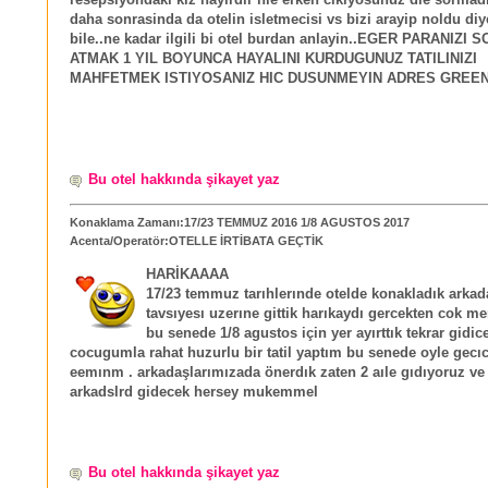
resepsiyondaki kiz hayirdir nie erken cikiyosunuz die sormadi
daha sonrasinda da otelin isletmecisi vs bizi arayip noldu di
bile..ne kadar ilgili bi otel burdan anlayin..EGER PARANIZI
ATMAK 1 YIL BOYUNCA HAYALINI KURDUGUNUZ TATILINIZI
MAHFETMEK ISTIYOSANIZ HIC DUSUNMEYIN ADRES GREE
Bu otel hakkında şikayet yaz
Konaklama Zamanı:17/23 TEMMUZ 2016 1/8 AGUSTOS 2017
Acenta/Operatör:OTELLE İRTİBATA GEÇTİK
HARİKAAAA
17/23 temmuz tarıhlerınde otelde konakladık arkad
tavsıyesı uzerıne gittik harıkaydı gercekten cok 
bu senede 1/8 agustos için yer ayırttık tekrar gidic
cocugumla rahat huzurlu bir tatil yaptım bu senede oyle gecı
eemınm . arkadaşlarımızada önerdık zaten 2 aıle gıdıyoruz ve
arkadslrd gidecek hersey mukemmel
Bu otel hakkında şikayet yaz