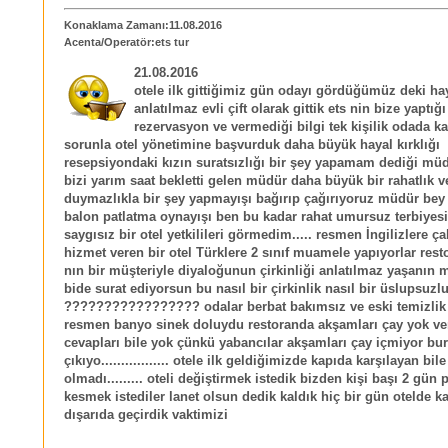
Konaklama Zamanı:11.08.2016
Acenta/Operatör:ets tur
21.08.2016
otele ilk gittiğimiz gün odayı gördüğümüz deki haya
anlatılmaz evli çift olarak gittik ets nin bize yaptığı
rezervasyon ve vermediği bilgi tek kişilik odada ka
sorunla otel yönetimine başvurduk daha büyük hayal kırklığı
resepsiyondaki kızın suratsızlığı bir şey yapamam dediği mü
bizi yarım saat bekletti gelen müdür daha büyük bir rahatlık 
duymazlıkla bir şey yapmayışı bağırıp çağırıyoruz müdür bey
balon patlatma oynayışı ben bu kadar rahat umursuz terbiyesi
saygısız bir otel yetkilileri görmedim..... resmen İngilizlere ça
hizmet veren bir otel Türklere 2 sınıf muamele yapıyorlar rest
nın bir müşteriyle diyaloğunun çirkinliği anlatılmaz yaşanın 
bide surat ediyorsun bu nasıl bir çirkinlik nasıl bir üslupsuzlu
????????????????? odalar berbat bakımsız ve eski temizlik
resmen banyo sinek doluydu restoranda akşamları çay yok verd
cevapları bile yok çünkü yabancılar akşamları çay içmiyor bu
çıkıyo................. otele ilk geldiğimizde kapıda karşılayan bile
olmadı......... oteli değiştirmek istedik bizden kişi başı 2 gün 
kesmek istediler lanet olsun dedik kaldık hiç bir gün otelde 
dışarıda geçirdik vaktimizi