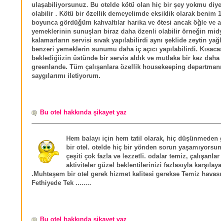
ulaşabiliyorsunuz. Bu otelde kötü olan hiç bir şey yokmu diy
olabilir . Kötü bir özellik demeyelimde eksiklik olarak benim 1
boyunca gördüğüm kahvaltılar harika ve ötesi ancak öğle ve
yemeklerinin sunuşları biraz daha özenli olabilir örneğin mid
kalamarların servisi sıvak yapılabilirdi aynı şeklide zeytin yağ
benzeri yemeklerin sunumu daha iç açıcı yapılabilirdi. Kısaca
beklediğiizin üstünde bir servis aldık ve mutlaka bir kez daha
greenlande. Tüm çalışanlara özellik housekeeping departman
saygılarımı iletiyorum.
Bu otel hakkında şikayet yaz
Hem balayı için hem tatil olarak, hiç düşünmeden 
bir otel. otelde hiç bir yönden sorun yaşamıyorsu
çeşiti çok fazla ve lezzetli. odalar temiz, çalışanla
aktiviteler güzel beklentilerinizi fazlasıyla karşılay
.Muhteşem bir otel gerek hizmet kalitesi gerekse Temiz havas
Fethiyede Tek ........
Bu otel hakkında şikayet yaz