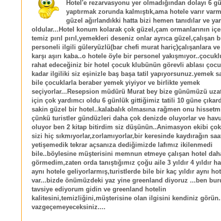
Hotel'e rezarvasyonu yer olmadığından dolayı 6 g
yaptırmak zorunda kalmıştık,ama hotele varır var
güzel ağırlandıkki hatta bizi hemen tanıdılar ve ya
oldular...Hotel konum kolarak çok güzel,çam ormanlarının içe
temiz pırıl pırıl,yemekleri deseniz onlar ayrıca güzel,çalışan 
personeli ilgili güleryüzlü(bar chefi murat hariç)çalışanlara ve
karşı aşırı kaba..o hotele öyle bir personel yakışmıyor..çocuk
rahat edeceğiniz bir hotel çocuk klubünün görevli ablası çocu
kadar ilgiliki siz eşinizle baş başa tatil yapıyorsunuz.yemek s
bile çocuklarla beraber yemek yiyiyor ve birlikte yemek
seçiyorlar...Resepsion müdürü Murat bey bize günümüzü uza
için çok yardımcı oldu 6 günlük gittiğimiz tatili 10 güne çıkar
sakin güzel bir hotel..kalabalık olmasına rağmen onu hisset
çünkü turistler gündüzleri daha çok denizde oluyorlar ve hav
oluyor ben 2 kitap bitirdim siz düşünün..Animasyon ekibi çok
sizi hiç sıkmıyorlar,zorlamıyorlar,bir keresinde kaydırağın saa
yetişemedik tekrar açsanıza dediğimizde lafımız ikilenmedi
bile..böylesine müşterisini memnun etmeye çalışan hotel dah
görmedim,zaten orda tanıştığımız çoğu aile 3 yıldır 4 yıldır hat
aynı hotele geliyorlarmış,turistlerde bile bir kaç yıldır aynı ho
var...bizde önümüzdeki yaz yine greenland diyoruz ...ben bu
tavsiye ediyorum gidin ve greenland hotelin
kalitesini,temizliğini,müşterisine olan ilgisini kendiniz görün
vazgeçemeyeceksiniz....