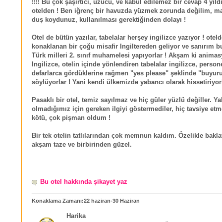
!!!! Bu çok şaşırtıcı, üzücü, ve kabul edilemez bir cevap 4 yıldı
otelden ! Ben iğrenç bir havuzda yüzmek zorunda değilim, 
duş koydunuz, kullanılması gerektiğinden dolayı !
Otel de bütün yazılar, tabelalar herşey ingilizce yazıyor ! otel
konaklanan bir çoğu misafir Ingiltereden geliyor ve sanırım 
Türk milleri 2. sınıf muhamelesi yapıyorlar ! Akşam ki animas
Ingilizce, otelin içinde yönlendiren tabelalar ingilizce, persone
defarlarca gördüklerine rağmen "yes please" şeklinde "buyur
söylüyorlar ! Yani kendi ülkemizde yabancı olarak hissetiriyorl
Pasaklı bir otel, temiz sayılmaz ve hiç güler yüzlü değiller. Y
olmadığımız için gereken ilgiyi göstermediler, hiç tavsiye et
kötü, çok pişman oldum !
Bir tek otelin tatlılarından çok memnun kaldım. Özelikle bakla
akşam taze ve birbirinden güzel.
Bu otel hakkında şikayet yaz
Konaklama Zamanı:22 haziran-30 Haziran
Harika