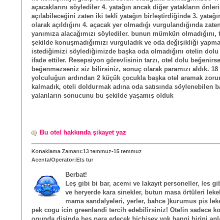
açacaklarını söylediler 4. yatağın ancak diğer yatakların önler
açılabileceğini zaten iki tekli yatağın birleştirdiğinde 3. yatağ
olarak açıldığını 4. açacak yer olmadığı vurgulandığında zat
yanımıza alacağımızı söylediler. bunun mümkün olmadığını, 
şekilde konuşmadığımızı vurguladık ve oda değişikliği yapm
istediğimizi söylediğimizde başka oda olmadığını otelin dol
ifade ettiler. Resepsiyon görevlisinin tarzı, otel dolu beğenir
beğenmezseniz siz bilirsiniz, sonuç olarak paramızı aldık. 18 
yolculuğun ardından 2 küçük çocukla başka otel aramak zor
kalmadık, oteli doldurmak adına oda satısında söylenebilen b
yalanların sonucunu bu şekilde yaşamış olduk
Bu otel hakkında şikayet yaz
Konaklama Zamanı:13 temmuz-15 temmuz
Acenta/Operatör:Ets tur
Berbat!
Leş gibi bi bar, acemi ve lakayıt personeller, les gi
ve heryerde kara sinekler, butun masa örtüleri lekel
mama sandalyeleri, yerler, bahce )kurumus pis lek
pek cogu icin greenlandi tercih edebilirsiniz! Otelin sadece 
onunda disinda bes para edecek hicbisey yok hangi birini anla