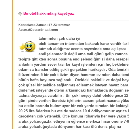
Bu otel hakkında şikayet yaz
Konaklama Zamanı:17-23 temmuz
Acenta/Operatör:tatil.com
tahminden çok daha iyi
oteli tamamen internetten bakarak karar verdik fazl
tutmadı aldığımız acenta sayesinde ama açıkçası
endişelenmedik değil ama tatil günü gelip çatınca
tepipte gittikten sonra boşuna endişelendiğimizi daha reseps
anladım yardım sever tavırlar kayıt işlemleri için hiç bekletm
odamıza transfer ediliş şekli gerçekten harikaydı . Oda temizli
5 üzerinden 5 bir çok titizim diyen hanımın evinden daha temi
bütün hafta boyunca sağlandı . Oteldeki sakinlik ve doğal ha
çok güzel bir şekilde sağlanmış eğlenmek isteyen havuz bara
dinlemek isteyende otelin arkasındaki hamaklarda doğanın se
tadına doyasıya varabilir . Bir çok herşey dahil otelde gece 1
gün içinde verilen ücretsiz içkilerin acısını çıkartırcasına yüks
bu otelin barında bulnmuyor bir çok yerde sıradan bir kokteyl
20 25 lira öderken bu otelde sadece 10 tl ödüyorsunuz ayrıca 
gerçekten çok yetenekli. Otle konum itibariyla her yere yakın 5
araba yolcuuğuzla fethiyenin eğlence merkezi hisar önüne 7-8 
araba yolculuğuylada dünyanın harikası ölü deniz plajına