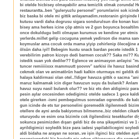
bi otelde hicbisey olmayabilir ama temizlik olmak zorunda! H
restaurantta..ben "guleryuzlu personel" yorumlarini sok icin
biz baska bi otele mi gittik anlayamadim.restoranin girişinde 
kutusu vardi daha dogrusu sigara sondurulsun die konan kuc
bisey ama herkes icine çöp atmis ve 2 gun boyunca bosaltilm
once dokuldugu belli olmayan kurumus ve kendine yer etmis l
yerlerde.millet gelip cocuguna yemek yedirson die mama san
koymuslar ama cocuk orda mama yiyip zehirlenip öleceğine a
ölsün daha iyi!! Bebegim kustu snack bardan pecete istedik 1
verebilirim patron kizoyo dedi barmen cocuk?? Saka mi?? Ku
istedik suan yok dediler?? Eglence ve animasyon anlayisi "
tuncer remiiiiixxx mammuutt şoovvv" sarkisi ile havuz basind
cekmek olan ve animatörün hadi kalkin oturmaya mi geldik die
halaya kaldirmasi olan otel..!!diger havuza gittik o sacma "a
maruz kalmamak icin diger havuzun suyu da bulanik? Anlam
havuz suyu nasil bulanık olur?? ve biz ets den aldigimiz para
pesin aylar oncesinden odedigimiz otelde sadece 1 gece kaldi
otele girerken -ismi pembegulmus sonradan ogrendik- de kal
gun icinde de ets tur personelini goremedik ilgilenmedi bizim
otellere de ayni anda bakiyomus bilmemne..biz otelden cikar
oturuyodu ve esim ona bizimle cok ilgilendiniz tesekkurler diy
sokunca pesimizden dışarı geldi biz de ona şikayetimizi ve 1
ayrildigimizi soyledik bize para iadesi yapilabilicegini soyle
aldi bidaha ne arayan ne soran..ve işin ilginci biz otelden ayri