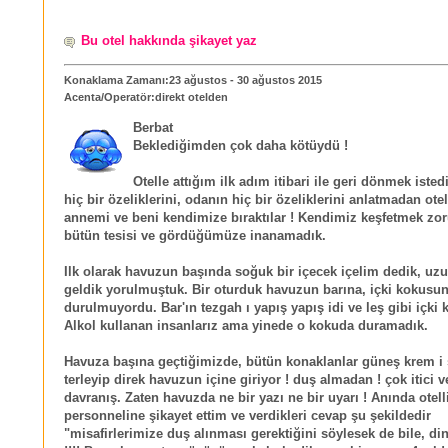
Bu otel hakkında şikayet yaz
Konaklama Zamanı:23 ağustos - 30 ağustos 2015
Acenta/Operatör:direkt otelden
Berbat
Beklediğimden çok daha kötüydü !
Otelle attığım ilk adım itibari ile geri dönmek isted
hiç bir özeliklerini, odanın hiç bir özeliklerini anlatmadan ote
annemi ve beni kendimize bıraktılar ! Kendimiz keşfetmek zo
bütün tesisi ve gördüğümüze inanamadık.
Ilk olarak havuzun başında soğuk bir içecek içelim dedik, uz
geldik yorulmuştuk. Bir oturduk havuzun barına, içki kokusu
durulmuyordu. Bar'ın tezgah ı yapış yapış idi ve leş gibi içki
Alkol kullanan insanlarız ama yinede o kokuda duramadık.
Havuza başına geçtiğimizde, bütün konaklanlar güneş krem i
terleyip direk havuzun içine giriyor ! duş almadan ! çok itici v
davranış. Zaten havuzda ne bir yazı ne bir uyarı ! Anında otell
personneline şikayet ettim ve verdikleri cevap şu şekildedir
"misafirlerimize duş alınması gerektiğini söylesek de bile, di