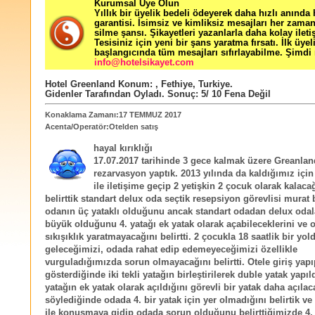
Kurumsal Üye Olun
Yıllık bir üyelik bedeli ödeyerek daha hızlı anında
garantisi. İsimsiz ve kimliksiz mesajları her zama
silme şansı. Şikayetleri yazanlarla daha kolay ileti
Tesisiniz için yeni bir şans yaratma fırsatı. İlk üyel
başlangıcında tüm mesajları sıfırlayabilme. Şimdi 
info@hotelsikayet.com
Hotel Greenland
Konum:
,
Fethiye
,
Turkiye
.
Gidenler Tarafından Oyladı
. Sonuç:
5
/
10
Fena Değil
Konaklama Zamanı:17 TEMMUZ 2017
Acenta/Operatör:Otelden satış
hayal kırıklığı
17.07.2017 tarihinde 3 gece kalmak üzere Greanlan
rezarvasyon yaptık. 2013 yılında da kaldığımız için 
ile iletişime geçip 2 yetişkin 2 çocuk olarak kalaca
belirttik standart delux oda seçtik resepsiyon görevlisi murat 
odanın üç yataklı olduğunu ancak standart odadan delux odal
büyük olduğunu 4. yatağı ek yatak olarak açabileceklerini ve 
sıkışıklık yaratmayacağını belirtti. 2 çocukla 18 saatlik bir yol
geleceğimizi, odada rahat edip edemeyeceğimizi özellikle
vurguladığımızda sorun olmayacağını belirtti. Otele giriş yap
gösterdiğinde iki tekli yatağın birleştirilerek duble yatak yapıldı
yatağın ek yatak olarak açıldığını görevli bir yatak daha açılac
söylediğinde odada 4. bir yatak için yer olmadığını belirtik v
ile konuşmaya gidip odada sorun olduğunu belirttiğimizde 4. 