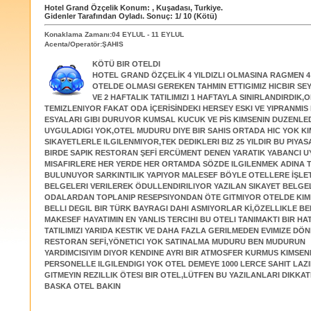
Hotel Grand Özçelik
Konum:
,
Kuşadası
,
Turkiye
.
Gidenler Tarafından Oyladı
. Sonuç:
1
/
10
(Kötü)
Konaklama Zamanı:04 EYLUL - 11 EYLUL
Acenta/Operatör:ŞAHIS
KÖTÜ BIR OTELDI
HOTEL GRAND ÖZÇELİK 4 YILDIZLI OLMASINA RAGMEN 4 
OTELDE OLMASI GEREKEN TAHMIN ETTIGIMIZ HICBIR SE
VE 2 HAFTALIK TATILIMIZI 1 HAFTAYLA SINIRLANDIRDIK
TEMIZLENIYOR FAKAT ODA İÇERİSİNDEKI HERSEY ESKI VE YIPRANMIS
ESYALARI GIBI DURUYOR KUMSAL KUCUK VE PİS KIMSENIN DUZENLED
UYGULADIGI YOK,OTEL MUDURU DIYE BIR SAHIS ORTADA HIC YOK KI
SIKAYETLERLE ILGILENMIYOR,TEK DEDIKLERI BIZ 25 YILDIR BU PIYAS
BIRDE SAPIK RESTORAN ŞEFİ ERCÜMENT DENEN YARATIK YABANCI 
MISAFIRLERE HER YERDE HER ORTAMDA SÖZDE ILGILENMEK ADINA 
BULUNUYOR SARKINTILIK YAPIYOR MALESEF BÖYLE OTELLERE İŞLE
BELGELERI VERILEREK ÖDULLENDIRILIYOR YAZILAN SIKAYET BELGE
ODALARDAN TOPLANIP RESEPSIYONDAN ÖTE GITMIYOR OTELDE KIMI
BELLI DEGIL BIR TÜRK BAYRAGI DAHI ASMIYORLAR Kİ,ÖZELLIKLE BE
MAKESEF HAYATIMIN EN YANLIS TERCIHI BU OTELI TANIMAKTI BIR HA
TATILIMIZI YARIDA KESTIK VE DAHA FAZLA GERILMEDEN EVIMIZE DÖ
RESTORAN SEFİ,YÖNETICI YOK SATINALMA MUDURU BEN MUDURUN
YARDIMCISIYIM DIYOR KENDINE AYRI BIR ATMOSFER KURMUS KIMSEN
PERSONELLE ILGILENDIGI YOK OTEL DEMEYE 1000 LERCE SAHIT LAZ
GITMEYIN REZILLIK ÖTESI BIR OTEL,LÜTFEN BU YAZILANLARI DIKKAT
BASKA OTEL BAKIN