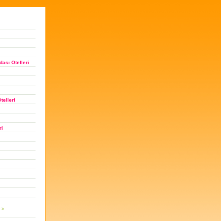
ası Otelleri
telleri
ri