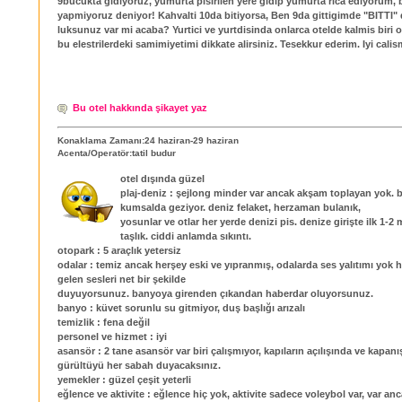
9bucukta gidiyoruz, yumurta pisirilen yere gidip yumurta rica ediyorum, b
yapmiyoruz deniyor! Kahvalti 10da bitiyorsa, Ben 9da gittigimde "BITTI"
luksunuz var mi acaba? Yurtici ve yurtdisinda onlarca otelde kalmis biri 
bu elestrilerdeki samimiyetimi dikkate alirsiniz. Tesekkur ederim. Iyi calis
Bu otel hakkında şikayet yaz
Konaklama Zamanı:24 haziran-29 haziran
Acenta/Operatör:tatil budur
otel dışında güzel
plaj-deniz : şejlong minder var ancak akşam toplayan yok. 
kumsalda geziyor. deniz felaket, herzaman bulanık,
yosunlar ve otlar her yerde denizi pis. denize girişte ilk 1-2 
taşlık. ciddi anlamda sıkıntı.
otopark : 5 araçlık yetersiz
odalar : temiz ancak herşey eski ve yıpranmış, odalarda ses yalıtımı yok 
gelen sesleri net bir şekilde
duyuyorsunuz. banyoya girenden çıkandan haberdar oluyorsunuz.
banyo : küvet sorunlu su gitmiyor, duş başlığı arızalı
temizlik : fena değil
personel ve hizmet : iyi
asansör : 2 tane asansör var biri çalışmıyor, kapıların açılışında ve kapan
gürültüyü her sabah duyacaksınız.
yemekler : güzel çeşit yeterli
eğlence ve aktivite : eğlence hiç yok, aktivite sadece voleybol var, var an