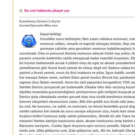
Bu otel hakkında şikayet yaz
Konaklama Zamanı:1-4eylul
Acenta/Operatör:Mika tour
Hayal kirikligi
Oncelikle sunu belirteyim; Ben zaten oldukca mutevazi, cok
memnun edilen, simarik ve kaprisli olmayan biriyim. Hep ol
gormeye calistim ama gercekten memnun kalabilecegimiz faz
sunulmadi. Oda ve personel disinda memnun edecek hicbir sey yoktu. H
paranin ustunde beklettiler sahib olmayacak kadar mantikli insanlariz. Elb
bir hizmet beklemedik ancak 4 yildizli olup da ogle ve aksam yemeklerind
yemekhanesi gibi 4cesit basit yemek de olmaz degil mi! Sadece salata b
yanind a 4cesit yemek, onun da ikisi makarna ve pilav. 3gun kaldik, surekl
her masaya Selam veren, sohbet Eden genel mudur, Bircok kez yanibasi
ragmen bize Selam vermedi. Anne-kiz tatil yapanlara hosgeldiniz YOK sa
Sahilde Denize yuruyecek yer bulamadik. Okadar tikis tikis sezlong koyul
dipdibe insanlarla guneslendigimiz yetmiyormus gibi terligimi koyacak 
Denize girip cikmalarda nerden gecsek diye rota cizdik kendimize dolana
benzeri sikayetleri okumustum zaten. Bile bile geldik suc bizde tabi ama a
bu otel. Ne konumu, ne sahili, ne restorani, ne denizi kesinlikle guzel degi
otelde calismis biri olarak da sunu tavsiye ediyorum size, havlu kart siste
boylece birileri havlusuz kalip sahile gidemezken, 3kisilik bir aile 7tane h
olmasin! Herkes kartiyla havlusunu alsin, aksam havlusunu verip kartini a
Nacizane tavsiyem.. Cunku 3gun boyunca ayni sorunu yasadik. Sabah 9 
havlu yok, 10da gidiyoruz yok, 11de gidiyoruz yok.. Bir de, kahvalti 10a 