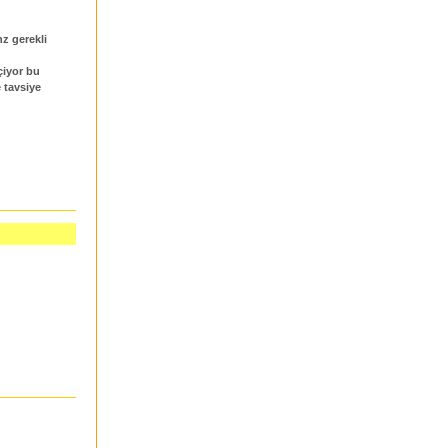
nz gerekli
çiyor bu
 tavsiye