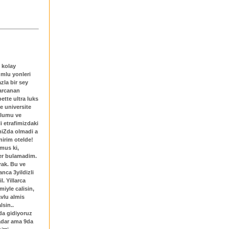
 kolay
umlu yonleri
la bir sey
arcanan
ette ultra luks
e universite
olumu ve
i etrafimizdaki
miZda olmadi a
nirim otelde!
mus ki,
yer bulamadim.
rak. Bu ve
nca 3yildizli
l. Yillarca
miyle calisin,
avlu almis
lsin..
da gidiyoruz
kadar ama 9da