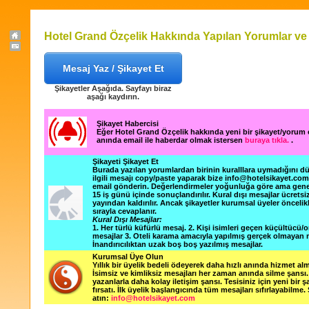
Hotel Grand Özçelik Hakkında Yapılan Yorumlar ve 
Mesaj Yaz / Şikayet Et
Şikayetler Aşağıda. Sayfayı biraz
aşağı kaydırın.
Şikayet Habercisi
Eğer Hotel Grand Özçelik hakkında yeni bir şikayet/yorum
anında email ile haberdar olmak istersen
buraya tıkla.
.
Şikayeti Şikayet Et
Burada yazılan yorumlardan birinin kuralllara uymadığını 
ilgili mesajı copy/paste yaparak bize info@hotelsikayet.co
email gönderin. Değerlendirmeler yoğunluğa göre ama gene
15 iş günü içinde sonuçlandırılır. Kural dışı mesajlar ücretsi
yayından kaldırılır. Ancak şikayetler kurumsal üyeler öncelik
sırayla cevaplanır.
Kural Dışı Mesajlar:
1. Her türlü küfürlü mesaj. 2. Kişi isimleri geçen küçültücü/o
mesajlar 3. Oteli karama amacıyla yapılmış gerçek olmayan m
İnandırıcılıktan uzak boş boş yazılmış mesajlar.
Kurumsal Üye Olun
Yıllık bir üyelik bedeli ödeyerek daha hızlı anında hizmet alm
İsimsiz ve kimliksiz mesajları her zaman anında silme şansı. 
yazanlarla daha kolay iletişim şansı. Tesisiniz için yeni bir 
fırsatı. İlk üyelik başlangıcında tüm mesajları sıfırlayabilme.
atın:
info@hotelsikayet.com