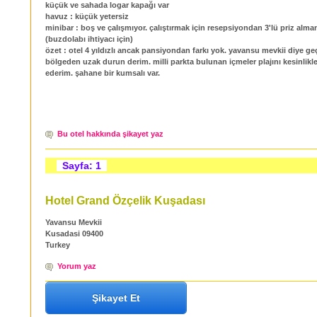
küçük ve sahada logar kapağı var
havuz : küçük yetersiz
minibar : boş ve çalışmıyor. çalıştırmak için resepsiyondan 3'lü priz alma
(buzdolabı ihtiyacı için)
özet : otel 4 yıldızlı ancak pansiyondan farkı yok. yavansu mevkii diye ge
bölgeden uzak durun derim. milli parkta bulunan içmeler plajını kesinlikle
ederim. şahane bir kumsalı var.
Bu otel hakkında şikayet yaz
Sayfa: 1
Hotel Grand Özçelik Kuşadası
Yavansu Mevkii
Kusadasi 09400
Turkey
Yorum yaz
Şikayet Et