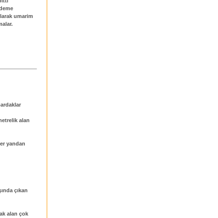
itti
 deme
olarak umarim
malar.
bardaklar
metrelik alan
her yandan
ışında çıkan
cak alan çok