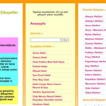
Popüler Bölgeler
Şikayetler
İlginize teşekkürler. En iyi otel
şikayet sitesi seçildik.
Alanya Otelleri
Antalya Otelleri
Anasayfa
Asos Otelleri
Avşa - Marmara Ad
Otel Ara
Belek Otelleri
Bodrum Otelleri
Çeşme Otelleri
 eklendiğinde
Kuşadası Otelleri
Didim - Altınkum O
Fethiye Otelleri
Arora Hotel
Foça Otelleri
Saturn Hotel
düşünüyorsanız
m adresine
Kapadokya Otelle
Club Golden Bird Tatil Köyü
lde en fazla
Kaş Otelleri
Palmin Hotel
z olarak
li olmak üzere
Kemer Otelleri
Dilşad Hotel
Kıbrıs Otelleri
Sea Pearl Hotel
nur kırıcı
Kuşadası Otelleri
Pine Bay Club
esajlar 4.
Marmaris Otelleri
Hotel Carpe Diem Claros
Resort & Spa
Side Otelleri
a garantisi.
Gürbüz Apartments
Tokat Otelleri
Şikayetleri
şans yaratma
Club Mersin Beach Hotel -
 Şimdi mail
Alternatif Bölgeler
Kuşadası Davutlar mevkii
Sentinus Hotel