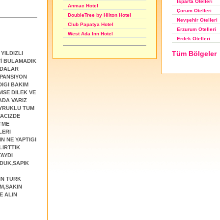
Isparta Otelleri
Anmac Hotel
Çorum Otelleri
DoubleTree by Hilton Hotel
Nevşehir Otelleri
Club Papatya Hotel
Erzurum Otelleri
West Ada Inn Hotel
Erdek Otelleri
Tüm Bölgeler
YILDIZLI
Yİ BULAMADIK
,ODALAR
 PANSIYON
IGI BAKIM
MSE DILEK VE
ADA VARIZ
UYRUKLU TUM
TACIZDE
TME
LERI
N NE YAPTIGI
LIRTTIK
TAYDI
NDUK,SAPIK
IN TURK
IM,SAKIN
E ALIN