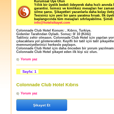
Kurumsal Üye Olun
Yıllık bir üyelik bedeli ödeyerek daha hızlı anında
garantisi. İsimsiz ve kimliksiz mesajları her zama
silme şansı. Şikayetleri yazanlarla daha kolay ileti
Tesisiniz için yeni bir şans yaratma fırsatı. İlk üyel
başlangıcında tüm mesajları sıfırlayabilme. Şimdi 
info@hotelsikayet.com
Colonnade Club Hotel
Konum:
,
Kıbrıs
,
Turkiye
.
Gidenler Tarafından Oyladı
. Sonuç:
0
/
10
(Kötü)
Tatiliniz zehir olmasın. Colonnade Club Hotel için yapılan yor
çıkacaklara yol gösterecektir. Keyifli bir tatil için tatil şikayetle
memnuniyetlerinizi herkesle paylaşın.
Colonnade Club Hotel için daha önceden bir yorum yazılmam
Colonnade Club Hotel şikayet eden ilk kişi siz olun.
Yorum yaz
Sayfa: 1
Colonnade Club Hotel Kıbrıs
Yorum yaz
Şikayet Et