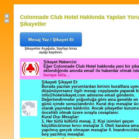
Colonnade Club Hotel Hakkında Yapılan Yor
Şikayetler
Mesaj Yaz / Şikayet Et
Şikayetler Aşağıda. Sayfayı biraz
aşağı kaydırın.
Şikayet Habercisi
Eğer Colonnade Club Hotel hakkında yeni bir şik
eklendiğinde anında email ile haberdar olmak ist
buraya tıkla.
.
Şikayeti Şikayet Et
Burada yazılan yorumlardan birinin kuralllara uym
düşünüyorsanız ilgili mesajı copy/paste yaparak b
info@hotelsikayet.com adresine email gönderin.
Değerlendirmeler yoğunluğa göre ama genelde en f
günü içinde sonuçlandırılır. Kural dışı mesajlar üc
olarak yayından kaldırılır. Ancak şikayetler kurums
öncelikli olmak üzere sırayla cevaplanır.
Kural Dışı Mesajlar:
1. Her türlü küfürlü mesaj. 2. Kişi isimleri geçen
küçültücü/onur kırıcı mesajlar 3. Oteli karama ama
yapılmış gerçek olmayan mesajlar 4. İnandırıcılık
boş yazılmış mesajlar.