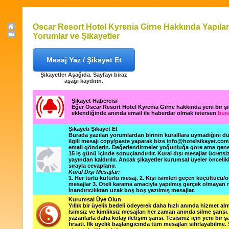
Oscar Resort Hotel Kyrenia Girne Hakkında Yapıla
Yorumlar ve Şikayetler
Mesaj Yaz / Şikayet Et
Şikayetler Aşağıda. Sayfayı biraz
aşağı kaydırın.
Şikayet Habercisi
Eğer Oscar Resort Hotel Kyrenia Girne hakkında yeni bir ş
eklendiğinde anında email ile haberdar olmak istersen
bura
Şikayeti Şikayet Et
Burada yazılan yorumlardan birinin kuralllara uymadığını 
ilgili mesajı copy/paste yaparak bize info@hotelsikayet.co
email gönderin. Değerlendirmeler yoğunluğa göre ama gene
15 iş günü içinde sonuçlandırılır. Kural dışı mesajlar ücretsi
yayından kaldırılır. Ancak şikayetler kurumsal üyeler öncelik
sırayla cevaplanır.
Kural Dışı Mesajlar:
1. Her türlü küfürlü mesaj. 2. Kişi isimleri geçen küçültücü/o
mesajlar 3. Oteli karama amacıyla yapılmış gerçek olmayan m
İnandırıcılıktan uzak boş boş yazılmış mesajlar.
Kurumsal Üye Olun
Yıllık bir üyelik bedeli ödeyerek daha hızlı anında hizmet alm
İsimsiz ve kimliksiz mesajları her zaman anında silme şansı. 
yazanlarla daha kolay iletişim şansı. Tesisiniz için yeni bir 
fırsatı. İlk üyelik başlangıcında tüm mesajları sıfırlayabilme.