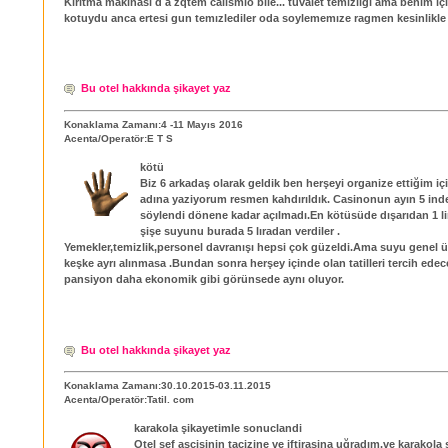
Kırıtma makınası d a zqtem calısmıo bile... tuvalet temızlıgı ama benim i
kotuydu anca ertesi gun temızlediler oda soylememıze ragmen kesinlikle
Bu otel hakkında şikayet yaz
Konaklama Zamanı:4 -11 Mayıs 2016
Acenta/Operatör:E T S
kötü
Biz 6 arkadaş olarak geldik ben herşeyi organize ettiğim iç
adına yaziyorum resmen kahdırıldık. Casinonun ayın 5 inde
söylendi dönene kadar açılmadı.En kötüsüde dışarıdan 1 li
şişe suyunu burada 5 lıradan verdiler .
Yemekler,temizlik,personel davranışı hepsi çok güzeldi.Ama suyu genel ü
keşke ayrı alınmasa .Bundan sonra herşey içinde olan tatilleri tercih edec
pansiyon daha ekonomik gibi görünsede aynı oluyor.
Bu otel hakkında şikayet yaz
Konaklama Zamanı:30.10.2015-03.11.2015
Acenta/Operatör:Tatil. com
karakola şikayetimle sonuclandi
Otel şef ascisinin tacizine ve iftirasina uğradım,ve karakola 