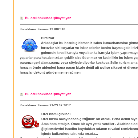
Bu otel hakkında şikayet yaz
Konaklama Zamanı:13.082018
Hırsızlar
Arkadaşlar bu hotele giderseniz sakın kumarhanesine girm
hırsızlar sizi soyarlar ve inkar ederler benim başma geldi si
gelmesin kıredi kartıyla veya banka kartıyla işlem yaptırmayı
yaparlar para hesabınızdan çekilir size ödenmez ve kesinlikle bu işlem ya
paranızı geri alamazsınız veya şöylede diyorlar koskoca Selin turizm am
hırsızın önde gidenleri bana paran bizde değil git polise şikayet et diyec
hırsızlar dekont göndermeme rağmen
Bu otel hakkında şikayet yaz
Konaklama Zamanı:21-23.07.2017
Otel kısmı çirkindi
Otel bizim balayındada gittiğimiz bir oteldi. Fena deildi siye 
Ama hata etmişiz. Once bir ayrı yatak verdiler . Akabinde o
ğiştiemelwrini istedim koydukları odanın tuvaleti temizlenm
içinde kullanılms sabunda ortada...