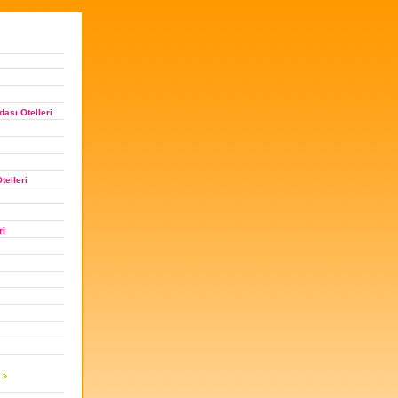
ası Otelleri
telleri
ri