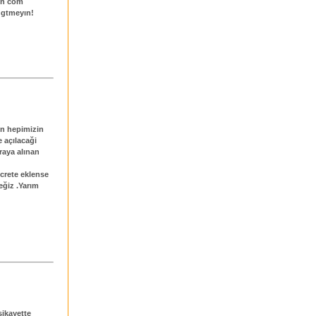
çin com
 gtmeyın!
in hepimizin
 açılacaği
raya alınan
crete eklense
eğiz .Yarım
şikayette