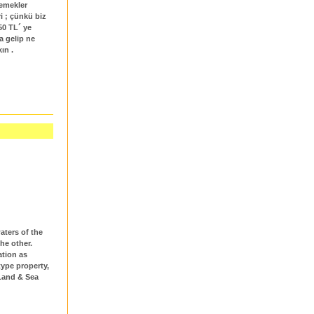
yemekler
i ; çünkü biz
50 TL´ ye
a gelip ne
ın .
aters of the
he other.
ation as
type property,
(Land & Sea