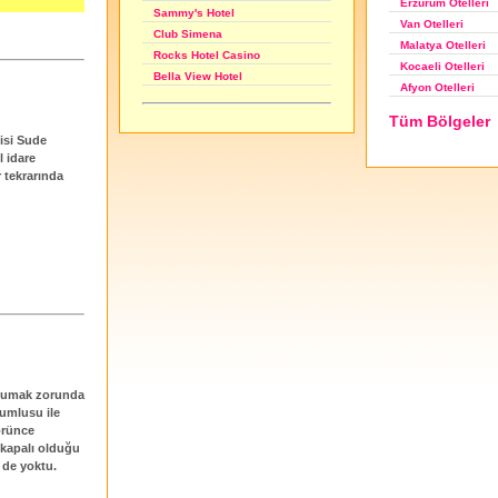
Erzurum Otelleri
Sammy's Hotel
Van Otelleri
Club Simena
Malatya Otelleri
Rocks Hotel Casino
Kocaeli Otelleri
Bella View Hotel
Afyon Otelleri
Tüm Bölgeler
isi Sude
l idare
r tekrarında
uyumak zorunda
rumlusu ile
örünce
 kapalı olduğu
 de yoktu.