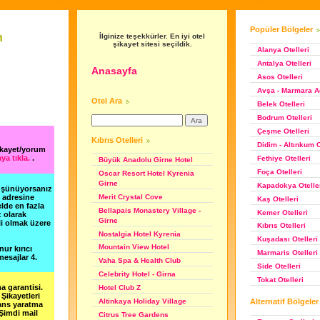
Popüler Bölgeler
n
İlginize teşekkürler. En iyi otel
şikayet sitesi seçildik.
Alanya Otelleri
Antalya Otelleri
Anasayfa
Asos Otelleri
Avşa - Marmara Ad
Otel Ara
Belek Otelleri
Bodrum Otelleri
Çeşme Otelleri
Kıbrıs Otelleri
Didim - Altınkum O
ikayet/yorum
ya tıkla.
.
Fethiye Otelleri
Büyük Anadolu Girne Hotel
Foça Otelleri
Oscar Resort Hotel Kyrenia
Girne
Kapadokya Otelle
düşünüyorsanız
Merit Crystal Cove
m adresine
Kaş Otelleri
lde en fazla
Bellapais Monastery Village -
Kemer Otelleri
z olarak
Girne
li olmak üzere
Kıbrıs Otelleri
Nostalgia Hotel Kyrenia
Kuşadası Otelleri
Mountain View Hotel
nur kırıcı
Marmaris Otelleri
esajlar 4.
Vaha Spa & Health Club
Side Otelleri
Celebrity Hotel - Girna
Tokat Otelleri
a garantisi.
Hotel Club Z
Şikayetleri
Alternatif Bölgeler
Altinkaya Holiday Village
şans yaratma
 Şimdi mail
Citrus Tree Gardens