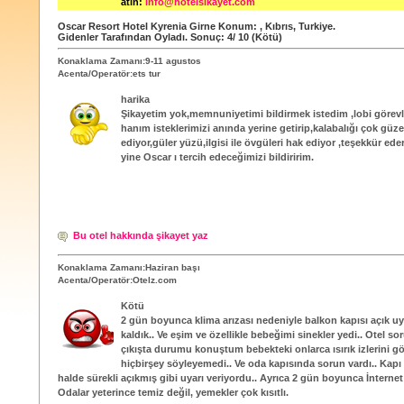
atın:
info@hotelsikayet.com
Oscar Resort Hotel Kyrenia Girne
Konum:
,
Kıbrıs
,
Turkiye
.
Gidenler Tarafından Oyladı
. Sonuç:
4
/
10
(Kötü)
Konaklama Zamanı:9-11 agustos
Acenta/Operatör:ets tur
harika
Şikayetim yok,memnuniyetimi bildirmek istedim ,lobi görevl
hanım isteklerimizi anında yerine getirip,kalabalığı çok güze
ediyor,güler yüzü,ilgisi ile övgüleri hak ediyor ,teşekkür ede
yine Oscar ı tercih edeceğimizi bildiririm.
Bu otel hakkında şikayet yaz
Konaklama Zamanı:Haziran başı
Acenta/Operatör:Otelz.com
Kötü
2 gün boyunca klima arızası nedeniyle balkon kapısı açık 
kaldık.. Ve eşim ve özellikle bebeğimi sinekler yedi.. Otel so
çıkışta durumu konuştum bebekteki onlarca ısırık izlerini g
hiçbirşey söyleyemedi.. Ve oda kapısında sorun vardı.. Kapı
halde sürekli açıkmış gibi uyarı veriyordu.. Ayrıca 2 gün boyunca İnternet
Odalar yeterince temiz değil, yemekler çok kısıtlı.