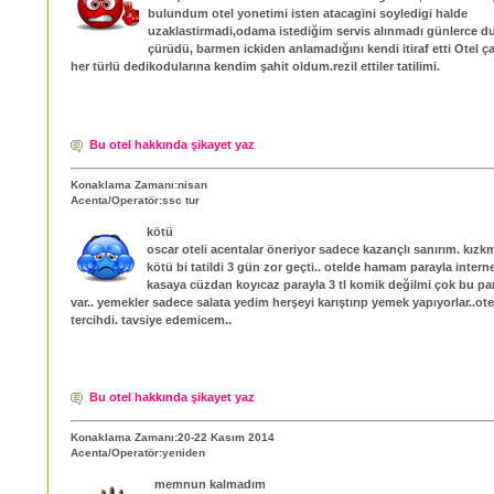
bulundum otel yonetimi isten atacagini soyledigi halde
uzaklastirmadi,odama istediğim servis alınmadı günlerce d
çürüdü, barmen ickiden anlamadığını kendi itiraf etti Otel ça
her türlü dedikodularına kendim şahit oldum.rezil ettiler tatilimi.
Bu otel hakkında şikayet yaz
Konaklama Zamanı:nisan
Acenta/Operatör:ssc tur
kötü
oscar oteli acentalar öneriyor sadece kazançlı sanırım. kız
kötü bi tatildi 3 gün zor geçti.. otelde hamam parayla intern
kasaya cüzdan koyıcaz parayla 3 tl komik değilmi çok bu par
var.. yemekler sadece salata yedim herşeyi karıştırıp yemek yapıyorlar..otel
tercihdi. tavsiye edemicem..
Bu otel hakkında şikayet yaz
Konaklama Zamanı:20-22 Kasım 2014
Acenta/Operatör:yeniden
memnun kalmadım