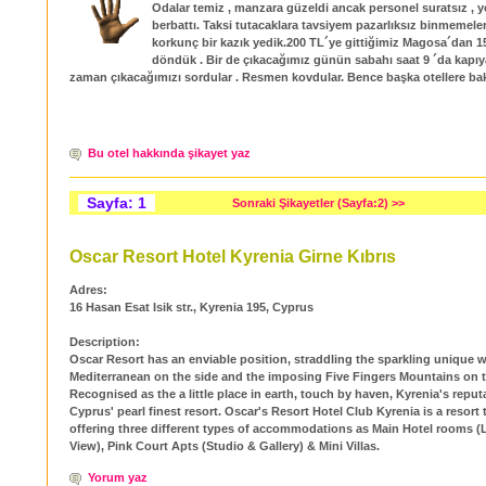
Odalar temiz , manzara güzeldi ancak personel suratsız , 
berbattı. Taksi tutacaklara tavsiyem pazarlıksız binmemeler
korkunç bir kazık yedik.200 TL´ye gittiğimiz Magosa´dan 1
döndük . Bir de çıkacağımız günün sabahı saat 9 ´da kapıy
zaman çıkacağımızı sordular . Resmen kovdular. Bence başka otellere bak
Bu otel hakkında şikayet yaz
Sayfa: 1
Sonraki Şikayetler (Sayfa:2) >>
Oscar Resort Hotel Kyrenia Girne Kıbrıs
Adres:
16 Hasan Esat Isik str., Kyrenia 195, Cyprus
Description:
Oscar Resort has an enviable position, straddling the sparkling unique w
Mediterranean on the side and the imposing Five Fingers Mountains on t
Recognised as the a little place in earth, touch by haven, Kyrenia's reput
Cyprus' pearl finest resort. Oscar's Resort Hotel Club Kyrenia is a resort 
offering three different types of accommodations as Main Hotel rooms 
View), Pink Court Apts (Studio & Gallery) & Mini Villas.
Yorum yaz