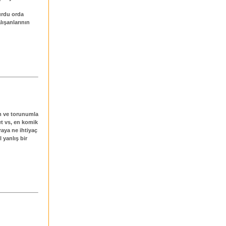
urdu orda
lışanlarının
km ve torunumla
et vs, en komik
aya ne ihtiyaç
 yanlış bir