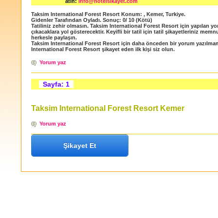
atın:
info@hotelsikayet.com
Taksim International Forest Resort
Konum:
,
Kemer
,
Turkiye
.
Gidenler Tarafından Oyladı
. Sonuç:
0
/
10
(Kötü)
Tatiliniz zehir olmasın. Taksim International Forest Resort için yapılan yo
çıkacaklara yol gösterecektir. Keyifli bir tatil için tatil şikayetleriniz memn
herkesle paylaşın.
Taksim International Forest Resort için daha önceden bir yorum yazılma
International Forest Resort şikayet eden ilk kişi siz olun.
Yorum yaz
Sayfa: 1
Taksim International Forest Resort Kemer
Yorum yaz
Şikayet Et