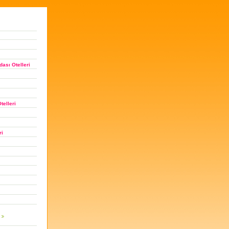
ası Otelleri
telleri
ri