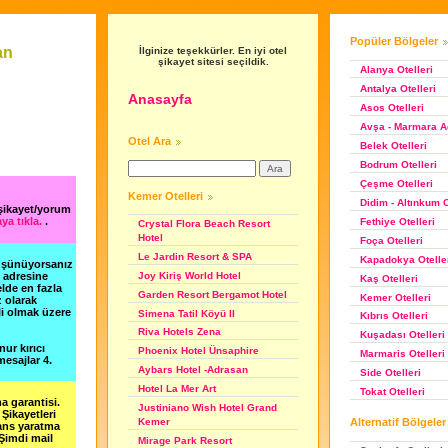
Popüler Bölgeler
an
İlginize teşekkürler. En iyi otel
şikayet sitesi seçildik.
Alanya Otelleri
Antalya Otelleri
Anasayfa
Asos Otelleri
Avşa - Marmara Ad
Otel Ara
Belek Otelleri
Bodrum Otelleri
Çeşme Otelleri
Kemer Otelleri
Didim - Altınkum O
 şikayet/yorum
ya tıkla.
.
Fethiye Otelleri
Crystal Flora Beach Resort
Hotel
Foça Otelleri
Le Jardin Resort & SPA
Kapadokya Otelle
düşünüyorsanız
Joy Kiriş World Hotel
m adresine
Kaş Otelleri
lde en fazla
Garden Resort Bergamot Hotel
Kemer Otelleri
z olarak
li olmak üzere
Simena Tatil Köyü II
Kıbrıs Otelleri
Riva Hotels Zena
Kuşadası Otelleri
nur kırıcı
Phoenix Hotel Ünsaphire
Marmaris Otelleri
esajlar 4.
Aybars Hotel -Adrasan
Side Otelleri
Hotel La Mer Art
Tokat Otelleri
a garantisi.
Justiniano Wish Hotel Grand
Şikayetleri
Alternatif Bölgeler
Kemer
şans yaratma
 Şimdi mail
Mirage Park Resort