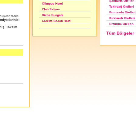
Şanlıurfa Otelleri
Olimpos Hotel
Tekirdağ Otelleri
Club Salima
Bozcaada Otelleri
Rixos Sungate
rumlar tatile
Kırklareli Otelleri
uniyetlerinizi
Carelta Beach Hotel
Erzurum Otelleri
mış. Taksim
Tüm Bölgeler