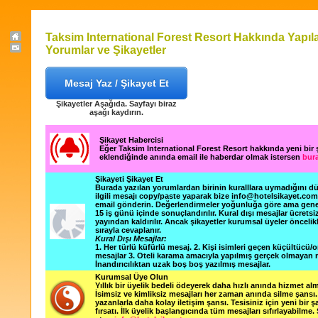
Taksim International Forest Resort Hakkında Yapıl
Yorumlar ve Şikayetler
Mesaj Yaz / Şikayet Et
Şikayetler Aşağıda. Sayfayı biraz
aşağı kaydırın.
Şikayet Habercisi
Eğer Taksim International Forest Resort hakkında yeni bir
eklendiğinde anında email ile haberdar olmak istersen
bura
Şikayeti Şikayet Et
Burada yazılan yorumlardan birinin kuralllara uymadığını 
ilgili mesajı copy/paste yaparak bize info@hotelsikayet.co
email gönderin. Değerlendirmeler yoğunluğa göre ama gene
15 iş günü içinde sonuçlandırılır. Kural dışı mesajlar ücretsi
yayından kaldırılır. Ancak şikayetler kurumsal üyeler öncelik
sırayla cevaplanır.
Kural Dışı Mesajlar:
1. Her türlü küfürlü mesaj. 2. Kişi isimleri geçen küçültücü/o
mesajlar 3. Oteli karama amacıyla yapılmış gerçek olmayan m
İnandırıcılıktan uzak boş boş yazılmış mesajlar.
Kurumsal Üye Olun
Yıllık bir üyelik bedeli ödeyerek daha hızlı anında hizmet alm
İsimsiz ve kimliksiz mesajları her zaman anında silme şansı. 
yazanlarla daha kolay iletişim şansı. Tesisiniz için yeni bir 
fırsatı. İlk üyelik başlangıcında tüm mesajları sıfırlayabilme.