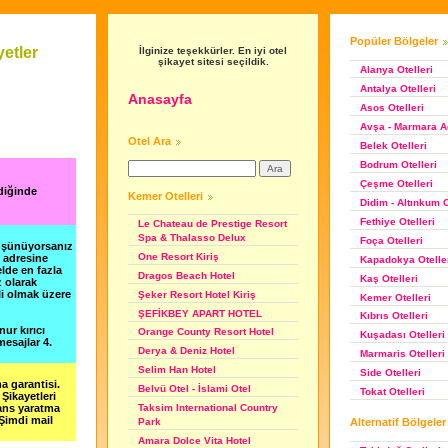
Popüler Bölgeler
etler
İlginize teşekkürler. En iyi otel
şikayet sitesi seçildik.
Alanya Otelleri
Antalya Otelleri
Anasayfa
Asos Otelleri
Avşa - Marmara Ad
Otel Ara
Belek Otelleri
Bodrum Otelleri
Çeşme Otelleri
diğinde
Kemer Otelleri
Didim - Altınkum O
Fethiye Otelleri
Le Chateau de Prestige Resort
Spa & Thalasso Delux
Foça Otelleri
düşünüyorsanız
One Resort Kiriş
m adresine
Kapadokya Otelle
lde en fazla
Dragos Beach Hotel
Kaş Otelleri
z olarak
li olmak üzere
Şeker Resort Hotel Kiriş
Kemer Otelleri
ŞEFİKBEY APART HOTEL
Kıbrıs Otelleri
nur kırıcı
Orange County Resort Hotel
Kuşadası Otelleri
esajlar 4.
Derya & Deniz Hotel
Marmaris Otelleri
Selim Han Hotel
Side Otelleri
a garantisi.
Belvü Otel - İslami Otel
Tokat Otelleri
Şikayetleri
şans yaratma
Taksim International Country
 Şimdi mail
Alternatif Bölgeler
Park
Amara Dolce Vita Hotel