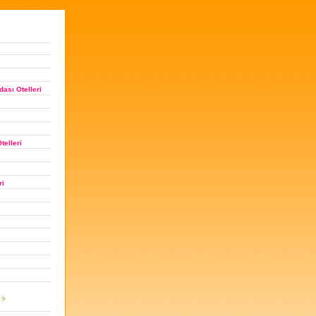
ası Otelleri
telleri
ri