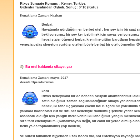
Rixos Sungate
Konum:
,
Kemer
,
Turkiye
.
Gidenler Tarafından Oyladı
. Sonuç:
0
/
10
(Kötü)
Konaklama Zamanı:Haziran
Berbat
Hayatımda gördüğüm en berbet otel , her şey için bir saat sı
bekliyorsunuz bir şey ker içebilmek için savaş veriyorsunuz 
hepsi stajer öğrenci berbat kremline gittim barutların hepsin
venezia palas shereton yurtdışı otelleri böyle berbat bir otel görmedim 😡
Bu otel hakkında şikayet yaz
Konaklama Zamanı:mayıs 2017
Acenta/Operatör:rixos
kötü
Rixos deneyimini bir de benden okuyun anahtarlarımızı aldık
satın aldığımız zaman sogulamadığımız binaya yanlarımızda a
bebek, iki tane üç yaşında çocuk bol rüzgarlı bir yolculukla 
yanında kooridoları küf ve rutubet nedeniyle dökülmüş şekilde yerler be
asansörü olduğu için yangın merdivenini kullandığımız yangın merdiven
size tarif edemiyorum. (Kanalizasyon değil, bir canlı bir yerde ölmüş olab
belki ya da toplanmamış çöp kokusu)
Ve burası tamamen hijyenden uzak böcek var, bol enfeksiyon kaynağı barı