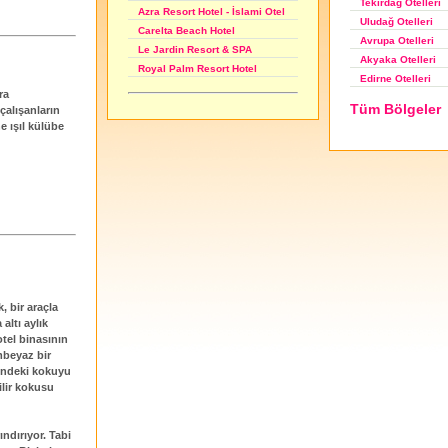
Tekirdağ Otelleri
Azra Resort Hotel - İslami Otel
Uludağ Otelleri
Carelta Beach Hotel
Avrupa Otelleri
Le Jardin Resort & SPA
Akyaka Otelleri
Royal Palm Resort Hotel
Edirne Otelleri
ra
Tüm Bölgeler
çalışanların
e ışıl külübe
, bir araçla
ltı aylık
otel binasının
mbeyaz bir
indeki kokuyu
ilir kokusu
ndırıyor. Tabi