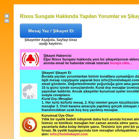
Rixos Sungate Hakkında Yapılan Yorumlar ve Şikay
Mesaj Yaz / Şikayet Et
Şikayetler Aşağıda. Sayfayı biraz
aşağı kaydırın.
Şikayet Habercisi
Eğer Rixos Sungate hakkında yeni bir şikayet/yorum eklen
anında email ile haberdar olmak istersen
buraya tıkla.
.
Şikayeti Şikayet Et
Burada yazılan yorumlardan birinin kuralllara uymadığını 
ilgili mesajı copy/paste yaparak bize info@hotelsikayet.co
email gönderin. Değerlendirmeler yoğunluğa göre ama gene
15 iş günü içinde sonuçlandırılır. Kural dışı mesajlar ücretsi
yayından kaldırılır. Ancak şikayetler kurumsal üyeler öncelik
sırayla cevaplanır.
Kural Dışı Mesajlar:
1. Her türlü küfürlü mesaj. 2. Kişi isimleri geçen küçültücü/o
mesajlar 3. Oteli karama amacıyla yapılmış gerçek olmayan m
İnandırıcılıktan uzak boş boş yazılmış mesajlar.
Kurumsal Üye Olun
Yıllık bir üyelik bedeli ödeyerek daha hızlı anında hizmet alm
İsimsiz ve kimliksiz mesajları her zaman anında silme şansı. 
yazanlarla daha kolay iletişim şansı. Tesisiniz için yeni bir 
fırsatı. İlk üyelik başlangıcında tüm mesajları sıfırlayabilme.
atın:
info@hotelsikayet.com