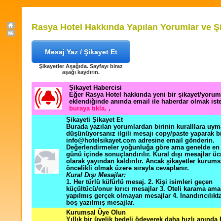
Rasya Hotel Hakkında Yapılan Yorumlar ve Şi
Mesaj Yaz / Şikayet Et
Şikayetler Aşağıda. Sayfayı biraz
aşağı kaydırın.
Şikayet Habercisi
Eğer Rasya Hotel hakkında yeni bir şikayet/yorum
eklendiğinde anında email ile haberdar olmak ist
buraya tıkla.
.
Şikayeti Şikayet Et
Burada yazılan yorumlardan birinin kuralllara uym
düşünüyorsanız ilgili mesajı copy/paste yaparak b
info@hotelsikayet.com adresine email gönderin.
Değerlendirmeler yoğunluğa göre ama genelde en f
günü içinde sonuçlandırılır. Kural dışı mesajlar üc
olarak yayından kaldırılır. Ancak şikayetler kurums
öncelikli olmak üzere sırayla cevaplanır.
Kural Dışı Mesajlar:
1. Her türlü küfürlü mesaj. 2. Kişi isimleri geçen
küçültücü/onur kırıcı mesajlar 3. Oteli karama ama
yapılmış gerçek olmayan mesajlar 4. İnandırıcılık
boş yazılmış mesajlar.
Kurumsal Üye Olun
Yıllık bir üyelik bedeli ödeyerek daha hızlı anında