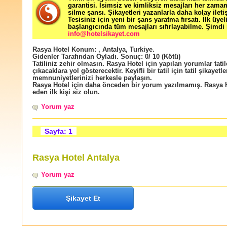
garantisi. İsimsiz ve kimliksiz mesajları her zama
silme şansı. Şikayetleri yazanlarla daha kolay ileti
Tesisiniz için yeni bir şans yaratma fırsatı. İlk üyel
başlangıcında tüm mesajları sıfırlayabilme. Şimdi 
info@hotelsikayet.com
Rasya Hotel
Konum:
,
Antalya
,
Turkiye
.
Gidenler Tarafından Oyladı
. Sonuç:
0
/
10
(Kötü)
Tatiliniz zehir olmasın. Rasya Hotel için yapılan yorumlar tatil
çıkacaklara yol gösterecektir. Keyifli bir tatil için tatil şikayetle
memnuniyetlerinizi herkesle paylaşın.
Rasya Hotel için daha önceden bir yorum yazılmamış. Rasya H
eden ilk kişi siz olun.
Yorum yaz
Sayfa: 1
Rasya Hotel Antalya
Yorum yaz
Şikayet Et