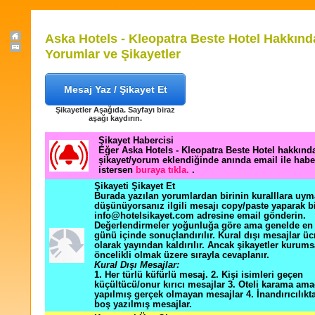
Aska Hotels - Kleopatra Beste Hotel Hakkınd
Yorumlar ve Şikayetler
Mesaj Yaz / Şikayet Et
Şikayetler Aşağıda. Sayfayı biraz
aşağı kaydırın.
Şikayet Habercisi
Eğer Aska Hotels - Kleopatra Beste Hotel hakkında
şikayet/yorum eklendiğinde anında email ile hab
istersen
buraya tıkla.
.
Şikayeti Şikayet Et
Burada yazılan yorumlardan birinin kuralllara uym
düşünüyorsanız ilgili mesajı copy/paste yaparak b
info@hotelsikayet.com adresine email gönderin.
Değerlendirmeler yoğunluğa göre ama genelde en f
günü içinde sonuçlandırılır. Kural dışı mesajlar üc
olarak yayından kaldırılır. Ancak şikayetler kurums
öncelikli olmak üzere sırayla cevaplanır.
Kural Dışı Mesajlar:
1. Her türlü küfürlü mesaj. 2. Kişi isimleri geçen
küçültücü/onur kırıcı mesajlar 3. Oteli karama ama
yapılmış gerçek olmayan mesajlar 4. İnandırıcılık
boş yazılmış mesajlar.