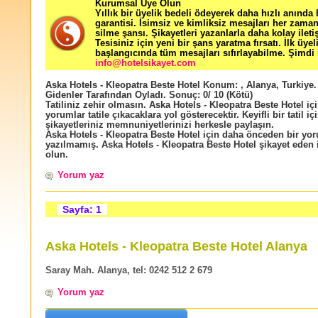
Kurumsal Üye Olun
Yıllık bir üyelik bedeli ödeyerek daha hızlı anında
garantisi. İsimsiz ve kimliksiz mesajları her zama
silme şansı. Şikayetleri yazanlarla daha kolay ileti
Tesisiniz için yeni bir şans yaratma fırsatı. İlk üyel
başlangıcında tüm mesajları sıfırlayabilme. Şimdi 
info@hotelsikayet.com
Aska Hotels - Kleopatra Beste Hotel
Konum:
,
Alanya
,
Turkiye
.
Gidenler Tarafından Oyladı
. Sonuç:
0
/
10
(Kötü)
Tatiliniz zehir olmasın. Aska Hotels - Kleopatra Beste Hotel iç
yorumlar tatile çıkacaklara yol gösterecektir. Keyifli bir tatil içi
şikayetleriniz memnuniyetlerinizi herkesle paylaşın.
Aska Hotels - Kleopatra Beste Hotel için daha önceden bir yo
yazılmamış. Aska Hotels - Kleopatra Beste Hotel şikayet eden i
olun.
Yorum yaz
Sayfa: 1
Aska Hotels - Kleopatra Beste Hotel Alanya
Saray Mah. Alanya, tel: 0242 512 2 679
Yorum yaz